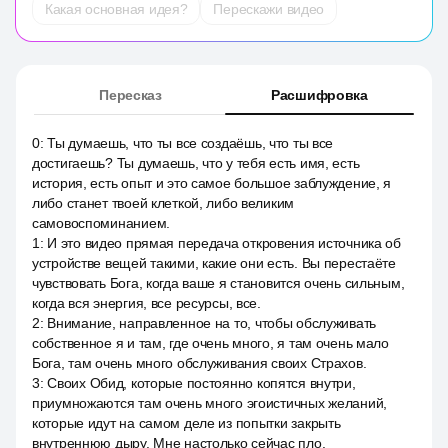
Какая основная идея?
Перескажи видео
Пересказ
Расшифровка
0
:
Ты думаешь, что ты все создаёшь, что ты все
достигаешь? Ты думаешь, что у тебя есть имя, есть
история, есть опыт и это самое большое заблуждение, я
либо станет твоей клеткой, либо великим
самовоспоминанием.
1
:
И это видео прямая передача откровения источника об
устройстве вещей такими, какие они есть. Вы перестаёте
чувствовать Бога, когда ваше я становится очень сильным,
когда вся энергия, все ресурсы, все.
2
:
Внимание, направленное на то, чтобы обслуживать
собственное я и там, где очень много, я там очень мало
Бога, там очень много обслуживания своих Страхов.
3
:
Своих Обид, которые постоянно копятся внутри,
приумножаются там очень много эгоистичных желаний,
которые идут на самом деле из попытки закрыть
внутреннюю дыру. Мне настолько сейчас пло.