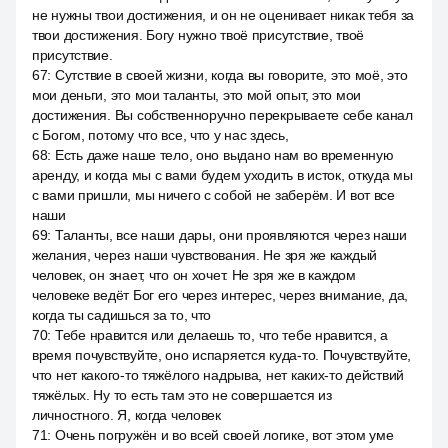
не нужны твои достижения, и он не оценивает никак тебя за
твои достижения. Богу нужно твоё присутствие, твоё
присутствие.
67
:
Сутствие в своей жизни, когда вы говорите, это моё, это
мои деньги, это мои таланты, это мой опыт, это мои
достижения. Вы собственноручно перекрываете себе канал
с Богом, потому что все, что у нас здесь,
68
:
Есть даже наше тело, оно выдано нам во временную
аренду, и когда мы с вами будем уходить в исток, откуда мы
с вами пришли, мы ничего с собой не заберём. И вот все
наши
69
:
Таланты, все наши дары, они проявляются через наши
желания, через наши чувствования. Не зря же каждый
человек, он знает, что он хочет. Не зря же в каждом
человеке ведёт Бог его через интерес, через внимание, да,
когда ты садишься за то, что
70
:
Тебе нравится или делаешь то, что тебе нравится, а
время почувствуйте, оно испаряется куда-то. Почувствуйте,
что нет какого-то тяжёлого надрыва, нет каких-то действий
тяжёлых. Ну то есть там это не совершается из
личностного. Я, когда человек
71
:
Очень погружён и во всей своей логике, вот этом уме