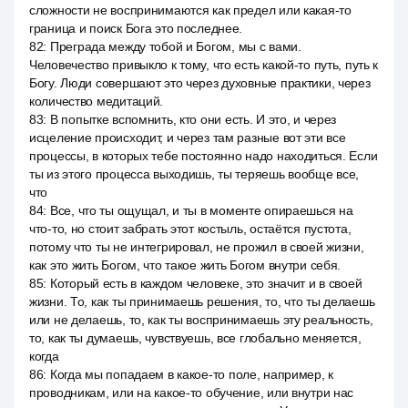
сложности не воспринимаются как предел или какая-то
граница и поиск Бога это последнее.
82
:
Преграда между тобой и Богом, мы с вами.
Человечество привыкло к тому, что есть какой-то путь, путь к
Богу. Люди совершают это через духовные практики, через
количество медитаций.
83
:
В попытке вспомнить, кто они есть. И это, и через
исцеление происходит, и через там разные вот эти все
процессы, в которых тебе постоянно надо находиться. Если
ты из этого процесса выходишь, ты теряешь вообще все,
что
84
:
Все, что ты ощущал, и ты в моменте опираешься на
что-то, но стоит забрать этот костыль, остаётся пустота,
потому что ты не интегрировал, не прожил в своей жизни,
как это жить Богом, что такое жить Богом внутри себя.
85
:
Который есть в каждом человеке, это значит и в своей
жизни. То, как ты принимаешь решения, то, что ты делаешь
или не делаешь, то, как ты воспринимаешь эту реальность,
то, как ты думаешь, чувствуешь, все глобально меняется,
когда
86
:
Когда мы попадаем в какое-то поле, например, к
проводникам, или на какое-то обучение, или внутри нас