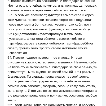
пытается выписать на блокнотике. Я благодарю за солнце.
Нет, ты реально идёшь по улице, и ты понимаешь, господи,
я живая, я живу и через меня сейчас вот это вот все.
62
:
То величие проживает, чувствует самого себя и через
твои чувства, через твои желания, через твои ощущения,
через твои мечты Бог познает, чувствует сам себя, нет у
Бога, у этой энергии такой функции, и это твоё вообще.
63
:
Существование играет огромную в этом роль
чувствовать, физически обнимать своего любимого
партнёра, целовать своего любимого партнёра, ребёнка
своего, трогать тело, трогать своего любимого это же
невероятная.
64
:
Просто подарок невероятное счастье. И тогда
отношение к жизни, естественно, меняется. Не нужно себе
на блокнотике выписывать. Я благодарю за свою семью, ты
присутствуешь, ты сидишь со своей семьёй, и ты реально
благодарен. Ты сидишь, проявляешься в своей деяте.
65
:
Ты реально благодарен за то, что у тебя есть такая
возможность работать, говорить, вообще создавать что-то,
жить, ходить. И это уже не вот эта искусственная история, а
это реальное проявление и понимание, осознание вообще
ввели.
66
:
Твоей жизни. Тогда все начинает меняться, и Богу ему