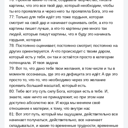
картины, что это все твой дар, который необходим, чтобы
ты его проявляла и через него ты проявляла Бога, это не
77
:
Только для тебя идёт это тоже гордыня, которая
смотрит на свой дар и начинает оценивать себя, а кто-то
картины пишет лучше, а кто-то картины уже много так
людей, которые пишут картины, что я буду это начинать
гордыня, которая
78
:
Постоянно оценивает, постоянно смотрит, постоянно на
других ориентируется. А что происходит с твоим даром,
который есть у тебя, он так и остаётся просто в категории
потенциала. И твоя задача
79
:
Вот то, что дано тебе твои желания, в том числе и ты в
моменте осознаешь, где это из дефицита эго идёт. А где это
просто то, что-то, что необходимо через это желание
проявить больший масштаб, который есть.
80
:
Тебе вот эту суть силу Бога, которая есть в тебе. И,
знаете, нам ничто не принадлежит, но при этом нам
доступно абсолютно все. И когда мы меняем своё
отношение к материи, к тому, что внутри нас
81
:
Вот этот путь, который мы ощущаем, действительно все
начинает получаться, действительно, все начинает
складываться, и какие-то временные трудности, временные