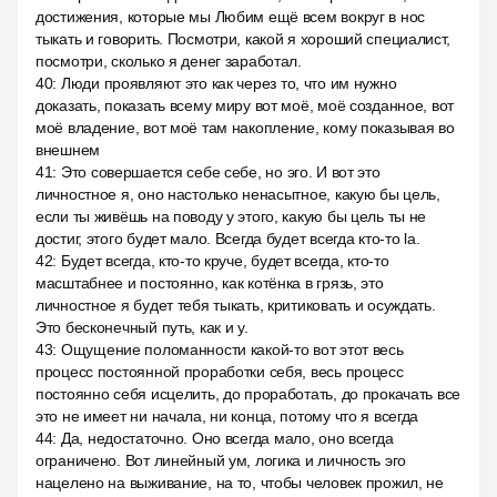
достижения, которые мы Любим ещё всем вокруг в нос
тыкать и говорить. Посмотри, какой я хороший специалист,
посмотри, сколько я денег заработал.
40
:
Люди проявляют это как через то, что им нужно
доказать, показать всему миру вот моё, моё созданное, вот
моё владение, вот моё там накопление, кому показывая во
внешнем
41
:
Это совершается себе себе, но эго. И вот это
личностное я, оно настолько ненасытное, какую бы цель,
если ты живёшь на поводу у этого, какую бы цель ты не
достиг, этого будет мало. Всегда будет всегда кто-то la.
42
:
Будет всегда, кто-то круче, будет всегда, кто-то
масштабнее и постоянно, как котёнка в грязь, это
личностное я будет тебя тыкать, критиковать и осуждать.
Это бесконечный путь, как и у.
43
:
Ощущение поломанности какой-то вот этот весь
процесс постоянной проработки себя, весь процесс
постоянно себя исцелить, до проработать, до прокачать все
это не имеет ни начала, ни конца, потому что я всегда
44
:
Да, недостаточно. Оно всегда мало, оно всегда
ограничено. Вот линейный ум, логика и личность эго
нацелено на выживание, на то, чтобы человек прожил, не