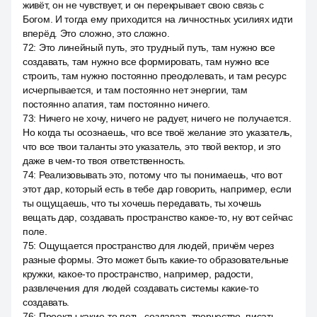
живёт, он не чувствует, и он перекрывает свою связь с
Богом. И тогда ему приходится на личностных усилиях идти
вперёд. Это сложно, это сложно.
72
:
Это линейный путь, это трудный путь, там нужно все
создавать, там нужно все формировать, там нужно все
строить, там нужно постоянно преодолевать, и там ресурс
исчерпывается, и там постоянно нет энергии, там
постоянно апатия, там постоянно ничего.
73
:
Ничего не хочу, ничего не радует, ничего не получается.
Но когда ты осознаешь, что все твоё желание это указатель,
что все твои таланты это указатель, это твой вектор, и это
даже в чем-то твоя ответственность.
74
:
Реализовывать это, потому что ты понимаешь, что вот
этот дар, который есть в тебе дар говорить, например, если
ты ощущаешь, что ты хочешь передавать, ты хочешь
вещать дар, создавать пространство какое-то, ну вот сейчас
поле.
75
:
Ощущается пространство для людей, причём через
разные формы. Это может быть какие-то образовательные
кружки, какое-то пространство, например, радости,
развлечения для людей создавать системы какие-то
создавать.
76
:
Проекты какие-то петь, создавать творчество, писать