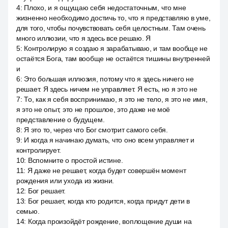
4
:
Плохо, и я ощущаю себя недостаточным, что мне
жизненно необходимо достичь то, что я представляю в уме,
для того, чтобы почувствовать себя целостным. Там очень
много иллюзии, что я здесь все решаю. Я
5
:
Контролирую я создаю я зарабатываю, и там вообще не
остаётся Бога, там вообще не остаётся тишины внутренней
и
6
:
Это большая иллюзия, потому что я здесь ничего не
решает. Я здесь ничем не управляет. Я есть, но я это не
7
:
То, как я себя воспринимаю, я это не тело, я это не имя,
я это не опыт, это не прошлое, это даже не моё
представление о будущем.
8
:
Я это то, через что Бог смотрит самого себя.
9
:
И когда я начинаю думать, что оно всем управляет и
контролирует.
10
:
Вспомните о простой истине.
11
:
Я даже не решает, когда будет совершён момент
рождения или ухода из жизни.
12
:
Бог решает.
13
:
Бог решает, когда кто родится, когда придут дети в
семью.
14
:
Когда произойдёт рождение, воплощение души на