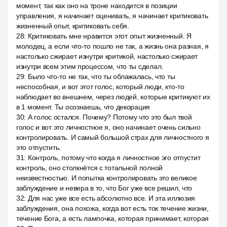
момент, так как оно на троне находится в позиции
управления, я начинает оценивать, я начинает критиковать
жизненный опыт, критиковать себя.
28
:
Критиковать мне нравится этот опыт жизненный. Я
молодец, а если что-то пошло не так, а жизнь она разная, я
настолько сжирает изнутри критикой, настолько сжирает
изнутри всем этим процессом, что ты сделал.
29
:
Было что-то не так, что ты облажалась, что ты
неспособная, и вот этот голос, который люди, кто-то
наблюдает во внешнем, через людей, которые критикуют их
в 1 момент. Ты осознаешь, что декорация
30
:
А голос остался. Почему? Потому что это был твой
голос и вот это личностное я, оно начинает очень сильно
контролировать. И самый большой страх для личностного я
это отпустить.
31
:
Контроль, потому что когда я личностное эго отпустит
контроль, оно столкнётся с тотальной полной
неизвестностью. И попытка контролировать это великое
заблуждение и невера в то, что Бог уже все решил, что
32
:
Для нас уже все есть абсолютно все. И эта иллюзия
заблуждения, она похожа, когда вот есть ток течение жизни,
течение Бога, а есть лампочка, которая принимает, которая