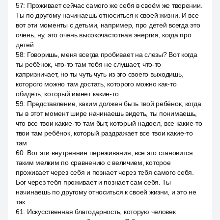
57
:
Проживает сейчас самого же себя в своём же творении.
Ты по другому начинаешь относиться к своей жизни. И все
вот эти моменты с детьми, например, про детей всегда это
очень, ну, это очень высокочастотная энергия, когда про
детей
58
:
Говоришь, меня всегда пробивает на слезы? Вот когда
ты ребёнок, что-то там тебя не слушает, что-то
капризничает, но ты чуть чуть из эго своего выходишь,
которого можно там достать, которого можно как-то
обидеть, который имеет какие-то
59
:
Представление, каким должен быть твой ребёнок, когда
ты в этот момент шире начинаешь видеть, ты понимаешь,
что все твои какие-то там быт, который надоел, все какие-то
твои там ребёнок, который раздражает все твои какие-то
там
60
:
Вот эти внутренние переживания, все это становится
таким мелким по сравнению с величием, которое
проживает через себя и познает через тебя самого себя.
Бог через тебя проживает и познает сам себя. Ты
начинаешь по другому относиться к своей жизни, и это не
так.
61
:
Искусственная благодарность, которую человек