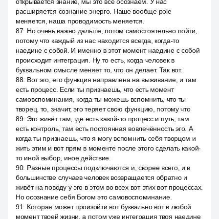
открывается знание, мы это все осознаем. У нас
расширяется сознание энерго. Наше вообще pole
меняется, наша проводимость меняется.
87
:
Но очень важно дальше, потом самостоятельно пойти,
потому что каждый из нас находится всегда, когда-то
наедине с собой. И именно в этот момент наедине с собой
происходит интеграция. Ну то есть, когда человек в
буквальном смысле меняет то, что он делает. Так вот.
88
:
Вот эго, его функция направлена на выживание, и там
есть процесс. Если ты признаешь, что есть момент
самовспоминания, когда ты можешь вспомнить, что ты
творец, то, значит, эго теряет свою функцию, потому что
89
:
Эго живёт там, где есть какой-то процесс и путь, там
есть контроль, там есть постоянная вовлечённость эго. А
когда ты признаешь, что я могу вспомнить себя творцом и
жить этим и вот прям в моменте после этого сделать какой-
то иной выбор, иное действие.
90
:
Разные процессы подключаются и, скорее всего, и в
большинстве случаев человек возвращается обратно и
живёт на поводу у эго в этом во всех вот этих вот процессах.
Но осознание себя Богом это самовоспоминание.
91
:
Которая может произойти вот буквально вот в любой
момент твоей жизни, а потом уже интеграция твоя наедине