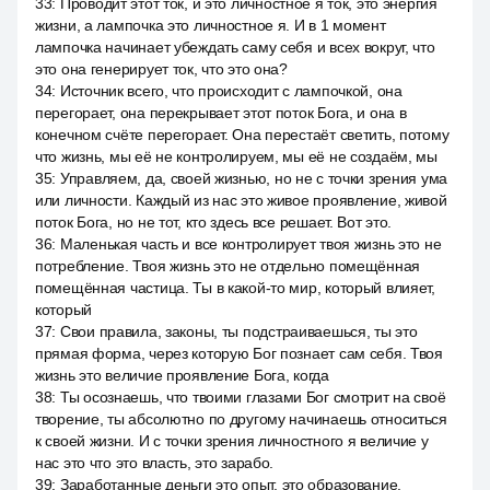
33
:
Проводит этот ток, и это личностное я ток, это энергия
жизни, а лампочка это личностное я. И в 1 момент
лампочка начинает убеждать саму себя и всех вокруг, что
это она генерирует ток, что это она?
34
:
Источник всего, что происходит с лампочкой, она
перегорает, она перекрывает этот поток Бога, и она в
конечном счёте перегорает. Она перестаёт светить, потому
что жизнь, мы её не контролируем, мы её не создаём, мы
35
:
Управляем, да, своей жизнью, но не с точки зрения ума
или личности. Каждый из нас это живое проявление, живой
поток Бога, но не тот, кто здесь все решает. Вот это.
36
:
Маленькая часть и все контролирует твоя жизнь это не
потребление. Твоя жизнь это не отдельно помещённая
помещённая частица. Ты в какой-то мир, который влияет,
который
37
:
Свои правила, законы, ты подстраиваешься, ты это
прямая форма, через которую Бог познает сам себя. Твоя
жизнь это величие проявление Бога, когда
38
:
Ты осознаешь, что твоими глазами Бог смотрит на своё
творение, ты абсолютно по другому начинаешь относиться
к своей жизни. И с точки зрения личностного я величие у
нас это что это власть, это зарабо.
39
:
Заработанные деньги это опыт, это образование,