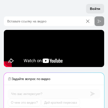
Войти
Вставьте ссылку на видео
Задайте вопрос по видео
Что вас интересует?
О чем это видео?
Дай краткий пересказ