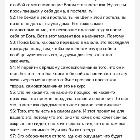
с собой самовспоминание Богом это знаете как. Ну вот ты
просыпаешься у себя дома, в постели, ты
92
:
Не бежал к этой постели, ты не Шёл к этой постели, ты
ничего не делал, ты уже дома. Вот тоже самое
самовспоминание, это осознание иллюзии отдельности
себя от Бога. Вот в этот момент все начинается. Поэтому
93
:
Поиск Бога, как было передано в начале, это последняя
преграда перед тем, чтобы жить Богом внутри себя и
вообще чувствовать его, и друзья для тех, кто готов
закончить.
94
:
И перейти к прямому самовспоминание того, что он и
есть Бог того, что Бог через тебя сейчас проживает всю эту
жизнь через меня прямо сейчас проявлен проект код
творца, самовспоминания это не курс.
95
:
Это не какая-то, не какой-то процесс, не какая-то
практика, это прямая передача знания и состояния. То есть
это, знаете как фундаментальное прямое вспоминание.
96
:
Того, кто ты есть на самом деле. И этот проект не для
вашего эго, потому что эго, оно что хочет, оно хочет сейчас
закрыть это видео, оно хочет сделать вид, что оно там все
знает, все понимает. Ну и как бы вот всегда
97
:
Эго обороняется от того, где оно ощущает, что будет