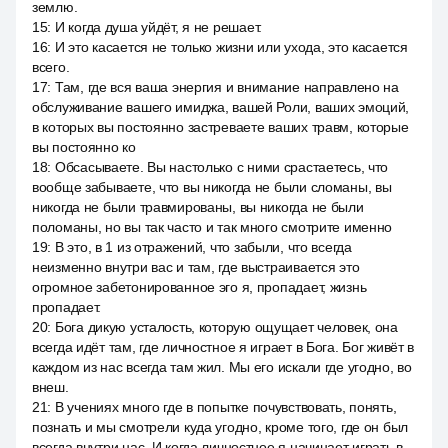
землю.
15
:
И когда душа уйдёт, я не решает.
16
:
И это касается не только жизни или ухода, это касается
всего.
17
:
Там, где вся ваша энергия и внимание направлено на
обслуживание вашего имиджа, вашей Роли, ваших эмоций,
в которых вы постоянно застреваете ваших травм, которые
вы постоянно ко
18
:
Обсасываете. Вы настолько с ними срастаетесь, что
вообще забываете, что вы никогда не были сломаны, вы
никогда не были травмированы, вы никогда не были
поломаны, но вы так часто и так много смотрите именно
19
:
В это, в 1 из отражений, что забыли, что всегда
неизменно внутри вас и там, где выстраивается это
огромное забетонированное эго я, пропадает, жизнь
пропадает.
20
:
Бога дикую усталость, которую ощущает человек, она
всегда идёт там, где личностное я играет в Бога. Бог живёт в
каждом из нас всегда там жил. Мы его искали где угодно, во
внеш.
21
:
В учениях много где в попытке почувствовать, понять,
познать и мы смотрели куда угодно, кроме того, где он был
всегда внутри нас. И когда личностное я начинает играть в