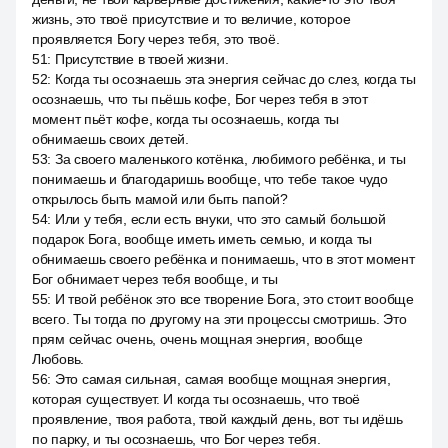
жизнь, это твоё присутствие и то величие, которое
проявляется Богу через тебя, это твоё.
51
:
Присутствие в твоей жизни.
52
:
Когда ты осознаешь эта энергия сейчас до слез, когда ты
осознаешь, что ты пьёшь кофе, Бог через тебя в этот
момент пьёт кофе, когда ты осознаешь, когда ты
обнимаешь своих детей.
53
:
За своего маленького котёнка, любимого ребёнка, и ты
понимаешь и благодаришь вообще, что тебе такое чудо
открылось быть мамой или быть папой?
54
:
Или у тебя, если есть внуки, что это самый большой
подарок Бога, вообще иметь иметь семью, и когда ты
обнимаешь своего ребёнка и понимаешь, что в этот момент
Бог обнимает через тебя вообще, и ты
55
:
И твой ребёнок это все творение Бога, это стоит вообще
всего. Ты тогда по другому на эти процессы смотришь. Это
прям сейчас очень, очень мощная энергия, вообще
Любовь.
56
:
Это самая сильная, самая вообще мощная энергия,
которая существует. И когда ты осознаешь, что твоё
проявление, твоя работа, твой каждый день, вот ты идёшь
по парку, и ты осознаешь, что Бог через тебя.