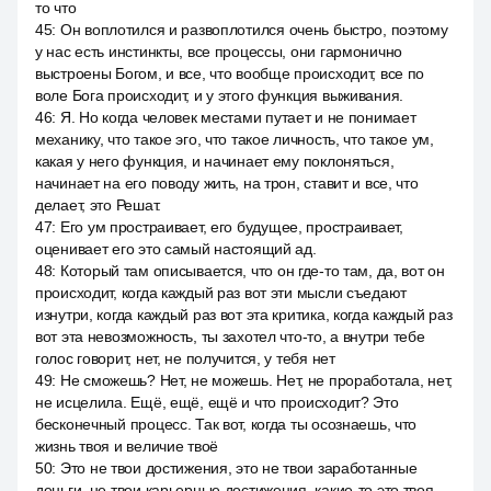
то что
45
:
Он воплотился и развоплотился очень быстро, поэтому
у нас есть инстинкты, все процессы, они гармонично
выстроены Богом, и все, что вообще происходит, все по
воле Бога происходит, и у этого функция выживания.
46
:
Я. Но когда человек местами путает и не понимает
механику, что такое эго, что такое личность, что такое ум,
какая у него функция, и начинает ему поклоняться,
начинает на его поводу жить, на трон, ставит и все, что
делает, это Решат.
47
:
Его ум простраивает, его будущее, простраивает,
оценивает его это самый настоящий ад.
48
:
Который там описывается, что он где-то там, да, вот он
происходит, когда каждый раз вот эти мысли съедают
изнутри, когда каждый раз вот эта критика, когда каждый раз
вот эта невозможность, ты захотел что-то, а внутри тебе
голос говорит, нет, не получится, у тебя нет
49
:
Не сможешь? Нет, не можешь. Нет, не проработала, нет,
не исцелила. Ещё, ещё, ещё и что происходит? Это
бесконечный процесс. Так вот, когда ты осознаешь, что
жизнь твоя и величие твоё
50
:
Это не твои достижения, это не твои заработанные
деньги, не твои карьерные достижения, какие-то это твоя