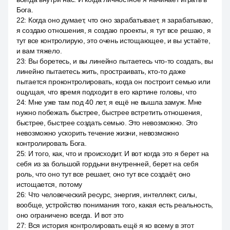
Бога.
22
:
Когда оно думает, что оно зарабатывает, я зарабатываю,
я создаю отношения, я создаю проекты, я тут все решаю, я
тут все контролирую, это очень истощающее, и вы устаёте,
и вам тяжело.
23
:
Вы боретесь, и вы линейно пытаетесь что-то создать, вы
линейно пытаетесь жить, простраивать, кто-то даже
пытается проконтролировать, когда он построит семью или
ощущая, что время подходит в его картине головы, что
24
:
Мне уже там под 40 лет, я ещё не вышла замуж. Мне
нужно побежать быстрее, быстрее встретить отношения,
быстрее, быстрее создать семью. Это невозможно. Это
невозможно ускорить течение жизни, невозможно
контролировать Бога.
25
:
И того, как, что и происходит. И вот когда это я берет на
себя из за большой гордыни внутренней, берет на себя
роль, что оно тут все решает, оно тут все создаёт, оно
истощается, потому
26
:
Что человеческий ресурс, энергия, интеллект, силы,
вообще, устройство понимания того, какая есть реальность,
оно ограничено всегда. И вот это
27
:
Вся история контролировать ещё я ко всему в этот