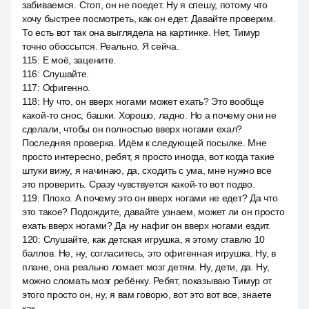
забиваемся. Стоп, он не поедет. Ну я спешу, потому что
хочу быстрее посмотреть, как он едет. Давайте проверим.
То есть вот так она выглядела на картинке. Нет, Тимур
точно обоссытся. Реально. Я сейча.
115
:
Е моё, зацените.
116
:
Слушайте.
117
:
Офигенно.
118
:
Ну что, он вверх ногами может ехать? Это вообще
какой-то снос, башки. Хорошо, ладно. Но а почему они не
сделали, чтобы он полностью вверх ногами ехал?
Последняя проверка. Идём к следующей посылке. Мне
просто интересно, ребят, я просто иногда, вот когда такие
штуки вижу, я начинаю, да, сходить с ума, мне нужно все
это проверить. Сразу чувствуется какой-то вот подво.
119
:
Плохо. А почему это он вверх ногами не едет? Да что
это такое? Подождите, давайте узнаем, может ли он просто
ехать вверх ногами? Да ну нафиг он вверх ногами ездит.
120
:
Слушайте, как детская игрушка, я этому ставлю 10
баллов. Не, ну, согласитесь, это офигенная игрушка. Ну, в
плане, она реально ломает мозг детям. Ну, дети, да. Ну,
можно сломать мозг ребёнку. Ребят, показываю Тимур от
этого просто он, ну, я вам говорю, вот это вот все, знаете
как.