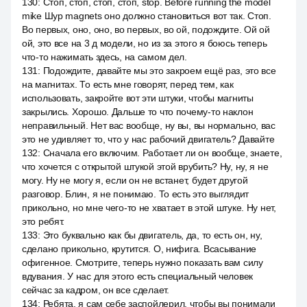
130
:
Стоп, стоп, стоп, стоп, stop. Before running the model
mike Шур magnets оно должно становиться вот так. Стоп.
Во первых, оно, оно, во первых, во ой, подождите. Ой ой
ой, это все на 3 д модели, но из за этого я боюсь теперь
что-то нажимать здесь, на самом дел.
131
:
Подождите, давайте мы это закроем ещё раз, это все
на магнитах. То есть мне говорят, перед тем, как
использовать, закройте вот эти штуки, чтобы магниты
закрылись. Хорошо. Дальше то что почему-то наклон
неправильный. Нет вас вообще, ну вы, вы нормально, вас
это не удивляет то, что у нас рабочий двигатель? Давайте
132
:
Сначала его включим. Работает ли он вообще, знаете,
что хочется с открытой штукой этой врубить? Ну, ну, я не
могу. Ну не могу я, если он не встанет, будет другой
разговор. Блин, я не понимаю. То есть это выглядит
прикольно, но мне чего-то не хватает в этой штуке. Ну нет,
это ребят.
133
:
Это буквально как бы двигатель, да, то есть он, ну,
сделано прикольно, крутится. О, нифига. Всасывание
офигенное. Смотрите, теперь нужно показать вам силу
вдувания. У нас для этого есть специальный человек
сейчас за кадром, он все сделает.
134
:
Ребята, я сам себе заспойлерил, чтобы вы понимали