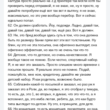
халтура просто реально на 3 д принтере так могли хотя бы
проверить перед отправкой, я не знаю, не, ну я просто, ну
давайте попробуем ещё вот так вот я вытяну, я не знаю,
максимально, но это уже вообще перебор. Вот я сейчас
идеально попал.
62
:
Он должен сработать. Йоу, подожди. Ладно, давай так,
давай так, давай так, давай так, ещё раз. Вот я должен.
63
:
Не, это бред вообще здесь суть в том, что она должна
быть по размеру банки прям вот эти вот толстенькие. Ну
блин, ну это не эта посылка, она офигенно выглядит, она
офигенно эффектная, но как-то не очень так что-то
64
:
Детское, что-то детское, но очень качественное. Я
вообще такое не помню. Если честно, спортивный набор.
Я, я не мог это заказать. Просто слишком много времени с
посылок прошло. Я реально этого не помню. Подай,
пожалуйста, мне нож, кредиточку, давайте же узнаем
детский набор. Я как родитель, возможно было.
65
:
Соблазнён какой-то посылкой и заказал, но раз уж я
заказал это в Роли, да, во первых, я это отобрал у тимура,
то есть, да, это 1, во вторых, я думаю, что это что-то, а я
вспомнил, да, это имба лютая, ребята, да, это как будто
типа выглядит по-детски. Ну это, в принципе, для дете.
66
:
Но концепция, то есть концепция, посмотрите, ну она,