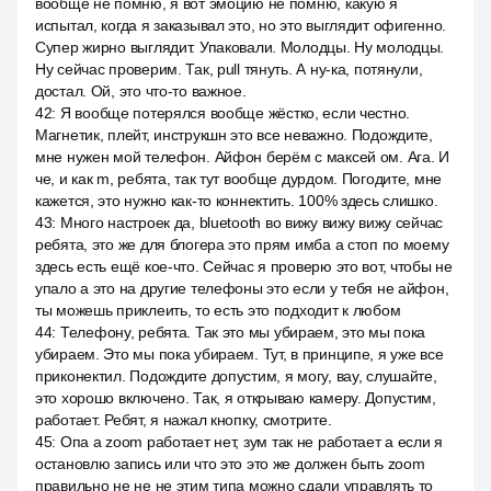
вообще не помню, я вот эмоцию не помню, какую я
испытал, когда я заказывал это, но это выглядит офигенно.
Супер жирно выглядит. Упаковали. Молодцы. Ну молодцы.
Ну сейчас проверим. Так, pull тянуть. А ну-ка, потянули,
достал. Ой, это что-то важное.
42
:
Я вообще потерялся вообще жёстко, если честно.
Магнетик, плейт, инструкшн это все неважно. Подождите,
мне нужен мой телефон. Айфон берём с максей ом. Ага. И
че, и как m, ребята, так тут вообще дурдом. Погодите, мне
кажется, это нужно как-то коннектить. 100% здесь слишко.
43
:
Много настроек да, bluetooth во вижу вижу вижу сейчас
ребята, это же для блогера это прям имба а стоп по моему
здесь есть ещё кое-что. Сейчас я проверю это вот, чтобы не
упало а это на другие телефоны это если у тебя не айфон,
ты можешь приклеить, то есть это подходит к любом
44
:
Телефону, ребята. Так это мы убираем, это мы пока
убираем. Это мы пока убираем. Тут, в принципе, я уже все
приконектил. Подождите допустим, я могу, вау, слушайте,
это хорошо включено. Так, я открываю камеру. Допустим,
работает. Ребят, я нажал кнопку, смотрите.
45
:
Опа а zoom работает нет, зум так не работает а если я
остановлю запись или что это это же должен быть zoom
правильно не не не этим типа можно сдали управлять то