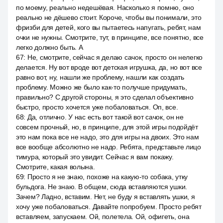
по моему, реально недешёвая. Насколько я помню, оно
реально не дёшево стоит. Короче, чтобы вы понимали, это
фризби для детей, кого вы пытаетесь напугать, ребят, нам
очки не нужны. Смотрите, тут, в принципе, все понятно, все
легко должно быть. А
67
:
Не, смотрите, сейчас я делаю сачок, просто он нелегко
делается. Ну вот вроде вот детская игрушка, да, но вот все
равно вот, ну, нашли же проблему, нашли как создать
проблему. Можно же было как-то получше придумать,
правильно? С другой стороны, я это сделал объективно
быстро, просто хочется уже побаловаться. Оп, все.
68
:
Да, отлично. У нас есть вот такой вот сачок, он не
совсем прочный, но, в принципе, для этой игры подойдёт
это нам пока все не надо, это для игры на двоих. Это нам
все вообще абсолютно не надо. Ребята, представьте лицо
тимура, который это увидит. Сейчас я вам покажу.
Смотрите, какая волына.
69
:
Просто я не знаю, похоже на какую-то собака, утку
бульдога. Не знаю. В общем, сюда вставляются ушки.
Зачем? Ладно, вставим. Нет, не буду я вставлять ушки, я
хочу уже побаловаться. Давайте попробуем. Просто ребят
вставляем, запускаем. Ой, полетела. Ой, офигеть, она