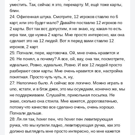
уместить. Так, сейчас я это, перекарту. М, ещё тоже карты,
блин.
24
:
Офигенная штука. Смотрите, 12 игроков ставлю по 6
карт, или это будет мало? Давайте поставлю 12 игроков по
2 карты. Вот так вот, допустим, я не знаю, ну, какая-то есть
игра там, где нужна 2 карты. Мне просто интересно, как она
сделает это на 12 людей. Вот я перед вами ставлю 12
игроков, 2 карт.
25
:
Погнали, пере, картовочка. Ой, мне очень нравится и
26
:
Не понял, а почему? А все, ой, вау, она так, посмотрите,
идеально, Ровно, идеально, Ровно. И все 12 людей просто
разбирают свои карты. Мне очень нравится все, настройка
понятная. Просто чуть чуть, я, ну,
27
:
Нелогично было. А сейчас все логично. Можно играть в
uno, кстати, и в блэк джек, это мы осуждаем, конечно же, мы
не поддерживаем. Слушайте, прикольная посылка. Не
знаю, сколько она стоила. Мне кажется, дороговатенько,
потому что качество все сделано очень, очень хорошо.
Погнали дальше.
28
:
Ля ля так, hover пен, что hover пен левитирующая
ручка, что мы купили ладно, левитирующая ручка, как это
должно выглядеть мне просто интересно, но мне кажется