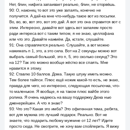
Нет, блин, нифига запаивает реально, блин, не оторвёшь.
90
:
О, наконец то вот это уже запаять, конечно не
получится. А дай-ка мне что-нибудь такое вот из посылки.
Во, во, во, вот это, вот это дай. А вот это она справится вот с
этим. Интересно, давайте вот здесь вот запаяем просто
ради интереса вот с таким типом, я не знаю, целлофана
или что это. Давайте нажмём. Да, кстати, слушайте.
91
:
Она справляется реально. Слушайте, а вот можно
нажимать п 1, это, а это сила. Вот на 2 секунды можно вот
выбрать самый большой, это п, 5, это сколько секунд? Это
на 12? Так это можно вообще жёстко все спаять. Мне
нравится я этому.
92
:
Ставлю 10 баллов. Дома. Такую штуку иметь можно.
Тем более тайпси. Плюс ещё ножик какой-то есть, не знаю,
правда для чего, но интересно, следующая посылочка, что-
то маленькое. Я вообще, я на таком плюс вайбе этого
ролика. Я очень надеюсь на вашу поддержку Дюка нью
дженерейшен. А что я знаю?
93
:
Что это? Какая это имба? Это офигенная тема, ребята,
вот для мужика это лучший подарок. Реально. Вот не
знаете, что подарить любому мужчине от 12 лет? Идите
просто сюда. Не смотрите, не хочу вам спойлерить. Я вижу