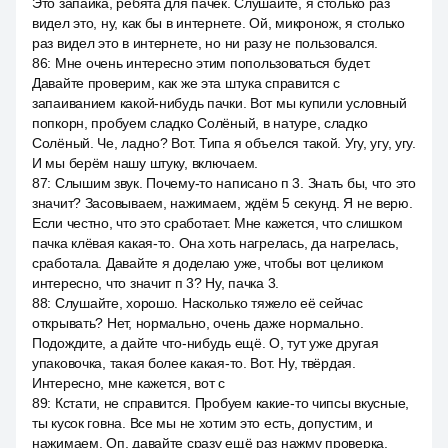
Это запайка, ребята для пачек. Слушайте, я столько раз
видел это, ну, как бы в интернете. Ой, микронож, я столько
раз видел это в интернете, но ни разу не пользовался.
86
:
Мне очень интересно этим попользоваться будет.
Давайте проверим, как же эта штука справится с
запаиванием какой-нибудь пачки. Вот мы купили условный
попкорн, пробуем сладко Солёный, в натуре, сладко
Солёный. Че, ладно? Вот. Типа я объелся такой. Угу, угу, угу.
И мы берём нашу штуку, включаем.
87
:
Слышим звук. Почему-то написано п 3. Знать бы, что это
значит? Засовываем, нажимаем, ждём 5 секунд. Я не верю.
Если честно, что это сработает. Мне кажется, что слишком
пачка клёвая какая-то. Она хоть нагрелась, да нагрелась,
сработала. Давайте я доделаю уже, чтобы вот целиком
интересно, что значит п 3? Ну, пачка 3.
88
:
Слушайте, хорошо. Насколько тяжело её сейчас
открывать? Нет, нормально, очень даже нормально.
Подождите, а дайте что-нибудь ещё. О, тут уже другая
упаковочка, такая более какая-то. Вот. Ну, твёрдая.
Интересно, мне кажется, вот с
89
:
Кстати, не справится. Пробуем какие-то чипсы вкусные,
ты кусок говна. Все мы не хотим это есть, допустим, и
нажимаем. Оп, давайте сразу ещё раз нажму проверка.