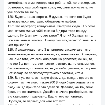
самолёта, но в миниатюре ема ребята, ой, как это хорошо.
Во первых, нам спойлерят сразу же, сами понимаете, тут
уже просто так не бу.
126
:
Будет 1 наша встреча. Я думаю, что если это будет
качественно, я поставлю обязательно на фон.
127
:
Это аэрофлот, клянусь вам. Смотрите сюда. О о боже
мой, хотите минус вайб тоже на 3 д принтере походу
сделан. Ну блин, ну что это такое? Я гений 3 д принтинга.
Все вам нельзя никому. Почему они это делают? Знаешь, в
чем прикол? И.
128
:
И захвачивают мир 3 д принтеры захвачивают мир
захвачивают, если захватывают, ну, захвачивают. Во первых,
начнём с того, что если оно реально работает, как бы, то,
что это 3 д принтер, это просто пластик, да, то есть мы как
бы понимаем, что опять же, люди амбициозные, если у них
нет завода по производству такого пластика, и там
129
:
Вот, условно, вот такую форму, да, создать просто за
форму, там, не знаю, тысяч 200 $ надо будет отдать, а тут
люди на 3 д принтере это сделали. Давайте, как бы, тоже
брать это во внимание. Давайте сначала разберёмся, как
это становится правильно. Вау, я чето не понимаю.
Подожди, во первых, для чего вот этот