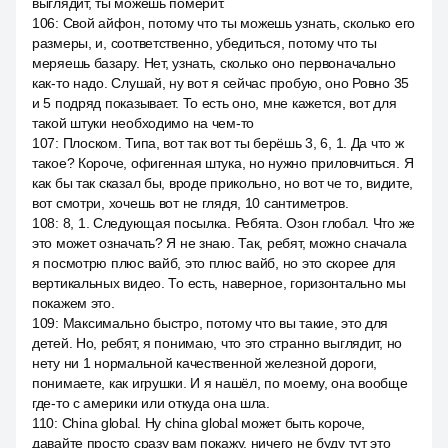
выглядит, ты можешь померит.
106
:
Свой айфон, потому что ты можешь узнать, сколько его
размеры, и, соответственно, убедиться, потому что ты
меряешь базару. Нет, узнать, сколько оно первоначально
как-то надо. Слушай, ну вот я сейчас пробую, оно Ровно 35
и 5 подряд показывает. То есть оно, мне кажется, вот для
такой штуки необходимо на чем-то
107
:
Плоском. Типа, вот так вот ты берёшь 3, 6, 1. Да что ж
такое? Короче, офигенная штука, но нужно приловчиться. Я
как бы так сказал бы, вроде прикольно, но вот че то, видите,
вот смотри, хочешь вот не глядя, 10 сантиметров.
108
:
8, 1. Следующая посылка. Ребята. Озон глобал. Что же
это может означать? Я не знаю. Так, ребят, можно сначала
я посмотрю плюс вайб, это плюс вайб, но это скорее для
вертикальных видео. То есть, наверное, горизонтально мы
покажем это.
109
:
Максимально быстро, потому что вы такие, это для
детей. Но, ребят, я понимаю, что это странно выглядит, но
нету ни 1 нормальной качественной железной дороги,
понимаете, как игрушки. И я нашёл, по моему, она вообще
где-то с америки или откуда она шла.
110
:
China global. Ну china global может быть короче,
давайте просто сразу вам покажу, ничего не буду тут это