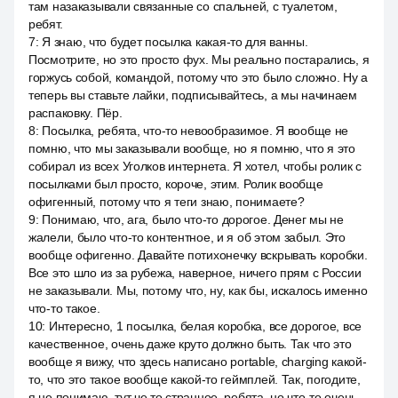
там назаказывали связанные со спальней, с туалетом,
ребят.
7
:
Я знаю, что будет посылка какая-то для ванны.
Посмотрите, но это просто фух. Мы реально постарались, я
горжусь собой, командой, потому что это было сложно. Ну а
теперь вы ставьте лайки, подписывайтесь, а мы начинаем
распаковку. Пёр.
8
:
Посылка, ребята, что-то невообразимое. Я вообще не
помню, что мы заказывали вообще, но я помню, что я это
собирал из всех Уголков интернета. Я хотел, чтобы ролик с
посылками был просто, короче, этим. Ролик вообще
офигенный, потому что я теги знаю, понимаете?
9
:
Понимаю, что, ага, было что-то дорогое. Денег мы не
жалели, было что-то контентное, и я об этом забыл. Это
вообще офигенно. Давайте потихонечку вскрывать коробки.
Все это шло из за рубежа, наверное, ничего прям с России
не заказывали. Мы, потому что, ну, как бы, искалось именно
что-то такое.
10
:
Интересно, 1 посылка, белая коробка, все дорогое, все
качественное, очень даже круто должно быть. Так что это
вообще я вижу, что здесь написано portable, charging какой-
то, что это такое вообще какой-то геймплей. Так, погодите,
я не понимаю, тут че то странное, ребята, но что-то очень