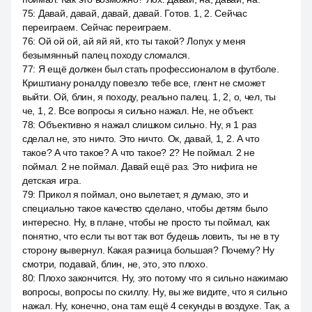
75
:
Давай, давай, давай, давай. Готов. 1, 2. Сейчас
переиграем. Сейчас переиграем.
76
:
Ой ой ой, ай яй яй, кто ты такой? Лопух у меня
безымянный палец походу сломался.
77
:
Я ещё должен был стать профессионалом в футболе.
Криштиану роналду повезло тебе все, глент не сможет
выйти. Ой, блин, я походу, реально палец. 1, 2, о, чел, ты
че, 1, 2. Все вопросы я сильно нажал. Не, не объект.
78
:
Объективно я нажал слишком сильно. Ну, я 1 раз
сделал не, это ничто. Это ничто. Ок, давай, 1, 2. А что
такое? А что такое? А что такое? 2? Не поймал. 2 не
поймал. 2 не поймал. Давай ещё раз. Это нифига не
детская игра.
79
:
Прикол я поймал, оно вылетает, я думаю, это и
специально такое качество сделано, чтобы детям было
интересно. Ну, в плане, чтобы не просто ты поймал, как
понятно, что если ты вот так вот будешь ловить, ты не в ту
сторону вывернул. Какая разница большая? Почему? Ну
смотри, подавай, блин, не, это, это плохо.
80
:
Плохо закончится. Ну, это потому что я сильно нажимаю
вопросы, вопросы по скиллу. Ну, вы же видите, что я сильно
нажал. Ну, конечно, она там ещё 4 секунды в воздухе. Так, а