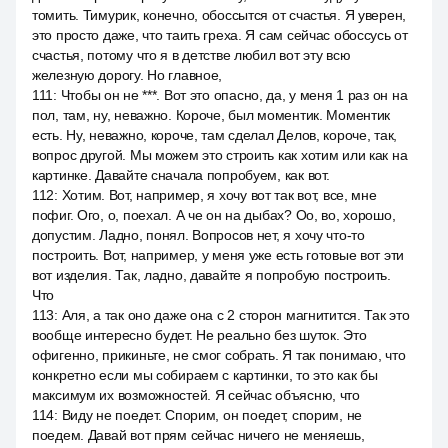
томить. Тимурик, конечно, обоссытся от счастья. Я уверен,
это просто даже, что таить греха. Я сам сейчас обоссусь от
счастья, потому что я в детстве любил вот эту всю
железную дорогу. Но главное,
111
:
Чтобы он не ***. Вот это опасно, да, у меня 1 раз он на
пол, там, ну, неважно. Короче, был моментик. Моментик
есть. Ну, неважно, короче, там сделал Делов, короче, так,
вопрос другой. Мы можем это строить как хотим или как на
картинке. Давайте сначала попробуем, как вот.
112
:
Хотим. Вот, например, я хочу вот так вот, все, мне
пофиг. Ого, о, поехал. А че он на дыбах? Оо, во, хорошо,
допустим. Ладно, понял. Вопросов нет, я хочу что-то
построить. Вот, например, у меня уже есть готовые вот эти
вот изделия. Так, ладно, давайте я попробую построить.
Что
113
:
Аля, а так оно даже она с 2 сторон магнитится. Так это
вообще интересно будет. Не реально без шуток. Это
офигенно, прикиньте, не смог собрать. Я так понимаю, что
конкретно если мы собираем с картинки, то это как бы
максимум их возможностей. Я сейчас объясню, что
114
:
Виду не поедет. Спорим, он поедет, спорим, не
поедем. Давай вот прям сейчас ничего не меняешь,