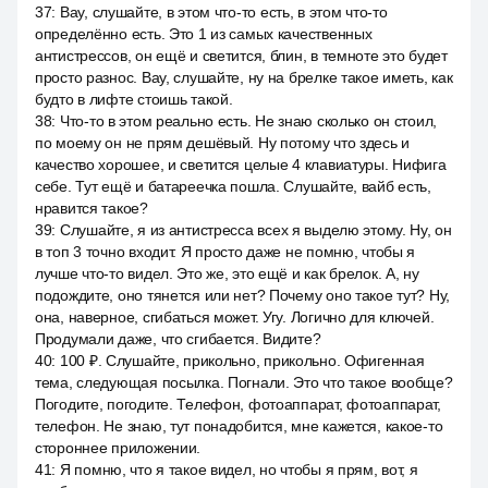
37
:
Вау, слушайте, в этом что-то есть, в этом что-то
определённо есть. Это 1 из самых качественных
антистрессов, он ещё и светится, блин, в темноте это будет
просто разнос. Вау, слушайте, ну на брелке такое иметь, как
будто в лифте стоишь такой.
38
:
Что-то в этом реально есть. Не знаю сколько он стоил,
по моему он не прям дешёвый. Ну потому что здесь и
качество хорошее, и светится целые 4 клавиатуры. Нифига
себе. Тут ещё и батареечка пошла. Слушайте, вайб есть,
нравится такое?
39
:
Слушайте, я из антистресса всех я выделю этому. Ну, он
в топ 3 точно входит. Я просто даже не помню, чтобы я
лучше что-то видел. Это же, это ещё и как брелок. А, ну
подождите, оно тянется или нет? Почему оно такое тут? Ну,
она, наверное, сгибаться может. Угу. Логично для ключей.
Продумали даже, что сгибается. Видите?
40
:
100 ₽. Слушайте, прикольно, прикольно. Офигенная
тема, следующая посылка. Погнали. Это что такое вообще?
Погодите, погодите. Телефон, фотоаппарат, фотоаппарат,
телефон. Не знаю, тут понадобится, мне кажется, какое-то
стороннее приложении.
41
:
Я помню, что я такое видел, но чтобы я прям, вот, я