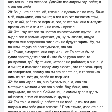
она точно не из металла. Давайте посмотрим вау, ребят, я
знаю это имба.
29
:
Зацените просто, ой, какая она идеальная по весу. Боже
мой, подождите, она пишет, а вот она вот так вот смотри,
звук какой, ребята во первых, вес, во вторых, она выглядит
просто что-то с чем-то и но самый прикол
30
:
Это, вау, это что-то настолько эстетически крутое, но я
видел, что в ролике коротком, да, ну вы знаете, откуда
просто мне запрещено говорить, не буду говорить. Ну, вы
поняли, откуда её раскручивали, что это
31
:
Такое, смотрите, она ещё и пишет. То есть я бы её
купил просто даже если бы это была ручка какая-то
рандомная, да? Ну, точнее, которая не работает, а она ещё
и пишет, и из плюсов сразу могу сказать, что колпачок вряд
ли потеряется, потому что ты его просто оп, и крепишь за
нить не сгрызёт, да, особо не погрызёт.
32
:
Но она идеальна, она буквально, она, она это
материал, металл и все это в себе. Вау, боже, опа,
подождите, не понял. Сейчас не, на самом деле я здесь
обнаглел, я там её нормально крутану.
33
:
Так-то она вообще работает, но вообще как вот для
подарка или себе даже заказать? Посмотрите, давайте я её
нормально поставлю, чтобы вот может быть, кстати, это