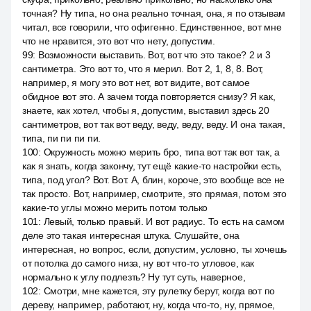
точная? Ну типа, но она реально точная, она, я по отзывам
читал, все говорили, что офигенно. Единственное, вот мне
что не нравится, это вот что нету, допустим.
99
:
Возможности выставить. Вот, вот что это такое? 2 и 3
сантиметра. Это вот то, что я мерил. Вот 2, 1, 8, 8. Вот,
например, я могу это вот нет, вот видите, вот самое
обидное вот это. А зачем тогда повторяется снизу? Я как,
знаете, как хотел, чтобы я, допустим, выставил здесь 20
сантиметров, вот так вот веду, веду, веду, веду. И она такая,
типа, пи пи пи пи.
100
:
Окружность можно мерить бро, типа вот так вот так, а
как я знать, когда закончу, тут ещё какие-то настройки есть,
типа, под угол? Вот. Вот. А, блин, короче, это вообще все не
так просто. Вот, например, смотрите, это прямая, потом это
какие-то углы можно мерить потом только
101
:
Левый, только правый. И вот радиус. То есть на самом
деле это такая интересная штука. Слушайте, она
интересная, но вопрос, если, допустим, условно, ты хочешь
от потолка до самого низа, ну вот что-то угловое, как
нормально к углу подлезть? Ну тут суть, наверное,
102
:
Смотри, мне кажется, эту рулетку берут, когда вот по
дереву, например, работают, ну, когда что-то, ну, прямое,