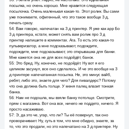
посылка, но очень хорошо. Мне нравится следующая
посылочка. Очень маленькая какая-то. Этот ролик. Вы сами
уже понимаете, офигенный, что это такое вообще 3 д,
печать сразу.
54
:
Вам говорю, напечатан на 3 д принтер. Я уже как app Бо
3 д принтера, кстати, может снять вам ролик про 3 д
принтер напишите в комментах. Ага. То есть это какая-то
пульверизатор, а мне подсказывают, подождите,
подождите, мне подсказывают, это открывашка для банки.
Мне кажется она не для всех подойдёт, банок.
55
:
Это бред. Ну, конечно, не подойдёт. Ну вот я его
целиком засунул, все оно сделалось. И че это вообще на 3
д принтере напечатанная посылка. Не, это минус вайб,
ребят, либо это, знаете для чего? Для пивалдерс? Потому
что она должна быть толще. У меня палец влазит тонкая
банка.
56
:
Нам не подошла, мы взяли банку потолще. Смотрите,
прям с магазина. Вот она все, ничего не поддето, ничего. Я
просто насаживаю.
57
:
Э, да это че, угар, что ли? Ты её повернул, так оно
проворачивает. Ну, суть в том, что мне обидно, знаете, за
то, что это продали, но это напечатано на 3 д принтере. Ну