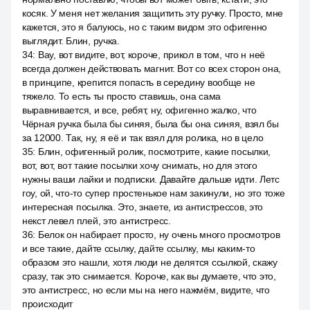
косяк. У меня нет желания защитить эту ручку. Просто, мне
кажется, это я балуюсь, но с таким видом это офигенно
выглядит. Блин, ручка.
34
:
Вау, вот видите, вот, короче, прикол в том, что н неё
всегда должен действовать магнит. Вот со всех сторон она,
в принципе, крепится попасть в середину вообще не
тяжело. То есть ты просто ставишь, она сама
выравнивается, и все, ребят, ну, офигенно жалко, что
Чёрная ручка была бы синяя, была бы она синяя, взял бы
за 12000. Так, ну, я её и так взял для ролика, но в цело
35
:
Блин, офигенный ролик, посмотрите, какие посылки,
вот, вот, вот такие посылки хочу снимать, но для этого
нужны ваши лайки и подписки. Давайте дальше идти. Летс
гоу, ой, что-то супер простенькое нам закинули, но это тоже
интересная посылка. Это, знаете, из антистрессов, это
некст левел плей, это антистресс.
36
:
Белок он набирает просто, ну очень много просмотров
и все такие, дайте ссылку, дайте ссылку, мы каким-то
образом это нашли, хотя люди не делятся ссылкой, скажу
сразу, так это снимается. Короче, как вы думаете, что это,
это антистресс, но если мы на него нажмём, видите, что
происходит