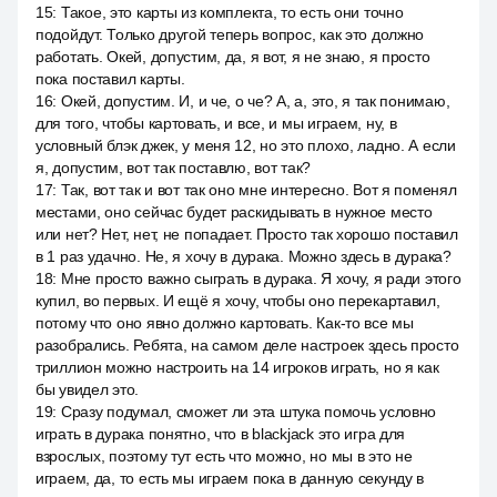
15
:
Такое, это карты из комплекта, то есть они точно
подойдут. Только другой теперь вопрос, как это должно
работать. Окей, допустим, да, я вот, я не знаю, я просто
пока поставил карты.
16
:
Окей, допустим. И, и че, о че? А, а, это, я так понимаю,
для того, чтобы картовать, и все, и мы играем, ну, в
условный блэк джек, у меня 12, но это плохо, ладно. А если
я, допустим, вот так поставлю, вот так?
17
:
Так, вот так и вот так оно мне интересно. Вот я поменял
местами, оно сейчас будет раскидывать в нужное место
или нет? Нет, нет, не попадает. Просто так хорошо поставил
в 1 раз удачно. Не, я хочу в дурака. Можно здесь в дурака?
18
:
Мне просто важно сыграть в дурака. Я хочу, я ради этого
купил, во первых. И ещё я хочу, чтобы оно перекартавил,
потому что оно явно должно картовать. Как-то все мы
разобрались. Ребята, на самом деле настроек здесь просто
триллион можно настроить на 14 игроков играть, но я как
бы увидел это.
19
:
Сразу подумал, сможет ли эта штука помочь условно
играть в дурака понятно, что в blackjack это игра для
взрослых, поэтому тут есть что можно, но мы в это не
играем, да, то есть мы играем пока в данную секунду в