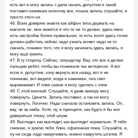
есть вот я могу запись с дали начать допустим я такой
поставил нажимаю кнопочку все, пошла запись слушайте, я
просто этого не.
46
:
Всем доверяю знаете как айфон типа держать на
магните не, мне кажется я что-то не то делаю, здесь явно
есть настройка более правильная, то есть zoom здесь точно
должен работать сейчас надо узнать может надо че то
скачать, помимо того, что я могу начинать здесь запись, я
могу ещё зумить.
47
:
В ту сторону. Сейчас, секундочку. Вау, это все я делаю
пальцем ребят, чтобы вы понимали так интересно. А вот
если я, допустим, хочу вернуть все назад, вот я не
понимаю, вот видите, когда я нажимаю, оно свет
выравнивает. И тоже самое я могу сделать с этим
48
:
С этой кнопкой. Слушайте, я даже камеру могу
повернуть. Цените. Запись поставил, а так не могу
повернуть. Логично. Надо сначала остановить запись. Оп,
вау, че за имба. Хотя, ну, в принципе, как будто я бы мог
довериться этому, этой штуке.
49
:
Выглядит, как выглядит, как выглядит нормально. Я тебя
снимаю, я зумлю тебя, блин, офигенная тема. Слушайте, а,
ну не сюда надо накручивать, можно накрутить штатив. Я