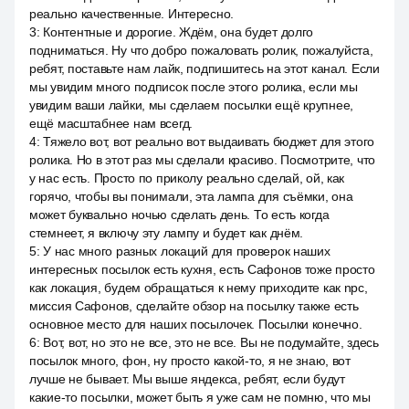
реально качественные. Интересно.
3
:
Контентные и дорогие. Ждём, она будет долго
подниматься. Ну что добро пожаловать ролик, пожалуйста,
ребят, поставьте нам лайк, подпишитесь на этот канал. Если
мы увидим много подписок после этого ролика, если мы
увидим ваши лайки, мы сделаем посылки ещё крупнее,
ещё масштабнее нам всегд.
4
:
Тяжело вот, вот реально вот выдаивать бюджет для этого
ролика. Но в этот раз мы сделали красиво. Посмотрите, что
у нас есть. Просто по приколу реально сделай, ой, как
горячо, чтобы вы понимали, эта лампа для съёмки, она
может буквально ночью сделать день. То есть когда
стемнеет, я включу эту лампу и будет как днём.
5
:
У нас много разных локаций для проверок наших
интересных посылок есть кухня, есть Сафонов тоже просто
как локация, будем обращаться к нему приходите как npc,
миссия Сафонов, сделайте обзор на посылку также есть
основное место для наших посылочек. Посылки конечно.
6
:
Вот, вот, но это не все, это не все. Вы не подумайте, здесь
посылок много, фон, ну просто какой-то, я не знаю, вот
лучше не бывает. Мы выше яндекса, ребят, если будут
какие-то посылки, может быть я уже сам не помню, что мы