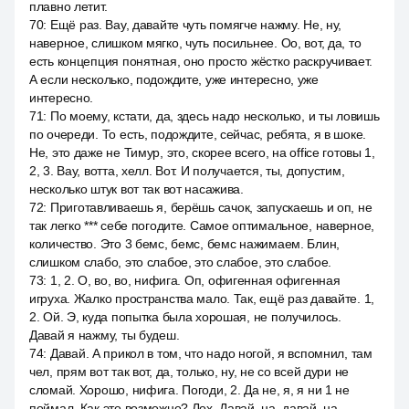
плавно летит.
70
:
Ещё раз. Вау, давайте чуть помягче нажму. Не, ну,
наверное, слишком мягко, чуть посильнее. Оо, вот, да, то
есть концепция понятная, оно просто жёстко раскручивает.
А если несколько, подождите, уже интересно, уже
интересно.
71
:
По моему, кстати, да, здесь надо несколько, и ты ловишь
по очереди. То есть, подождите, сейчас, ребята, я в шоке.
Не, это даже не Тимур, это, скорее всего, на office готовы 1,
2, 3. Вау, вотта, хелл. Вот. И получается, ты, допустим,
несколько штук вот так вот насажива.
72
:
Приготавливаешь я, берёшь сачок, запускаешь и оп, не
так легко *** себе погодите. Самое оптимальное, наверное,
количество. Это 3 бемс, бемс, бемс нажимаем. Блин,
слишком слабо, это слабое, это слабое, это слабое.
73
:
1, 2. О, во, во, нифига. Оп, офигенная офигенная
игруха. Жалко пространства мало. Так, ещё раз давайте. 1,
2. Ой. Э, куда попытка была хорошая, не получилось.
Давай я нажму, ты будеш.
74
:
Давай. А прикол в том, что надо ногой, я вспомнил, там
чел, прям вот так вот, да, только, ну, не со всей дури не
сломай. Хорошо, нифига. Погоди, 2. Да не, я, я ни 1 не
поймал. Как это возможно? Лох. Давай, на, давай, на.