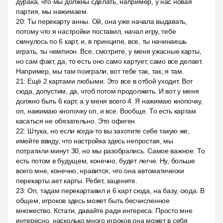
дурака, что мы должны сделать, например, у нас новая
партия, мы нажимаем.
20
:
Ты перекарту анны. Ой, она уже начала выдавать,
потому что я настройки поставил, начал игру, тебе
скинулось по 6 карт, и, в принципе, все, ты начинаешь
играть, ты чемпион. Все, смотрите, у меня ужасные карты,
но сам факт, да, то есть оно само картует, само все делает.
Например, мы там поиграли, вот тебе так, так, я там.
21
:
Ещё 2 картами любыми. Это все в отбой уходит. Вот
сюда, допустим, да, чтоб потом продолжить. И вот у меня
должно быть 6 карт, а у меня всего 4. Я нажимаю кнопочку,
оп, нажимаю кнопочку оп, и все. Вообще. То есть картам
касаться не обязательно. Это офиген.
22
:
Штука, но если когда-то вы захотите себе такую же,
имейте ввиду, что настройка здесь непростая, мы
потратили минут 30, но мы разобрались. Самое важное. То
есть потом в будущем, конечно, будет легче. Ну, больше
всего мне, конечно, нравится, что она автоматически
перекарты ает карты. Ребят, зацените.
23
:
Оп, тадам перекартавил и 6 карт сюда, на базу, сюда. В
общем, игроков здесь может быть бесчисленное
множество. Кстати, давайте ради интереса. Просто мне
интересно, насколько много игроков она может в себя