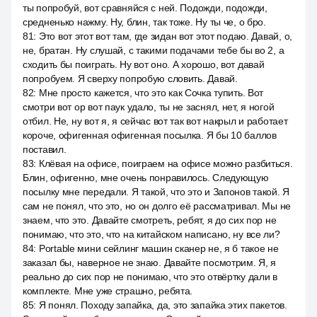
ты попробуй, вот сравняйся с ней. Подожди, подожди,
средненько нажму. Ну, блин, так тоже. Ну ты че, о бро.
81
:
Это вот этот вот там, где зидан вот этот подаю. Давай, о,
не, братан. Ну слушай, с такими подачами тебе бы во 2, а
сходить бы поиграть. Ну вот оно. А хорошо, вот давай
попробуем. Я сверху попробую словить. Давай.
82
:
Мне просто кажется, что это как Сочка тупить. Вот
смотри вот op вот паук удало, ты не заснял, нет, я ногой
отбил. Не, ну вот я, я сейчас вот так вот накрыл и работает
короче, офигенная офигенная посылка. Я бы 10 баллов
поставил.
83
:
Клёвая на офисе, поиграем на офисе можно разбиться.
Блин, офигенно, мне очень понравилось. Следующую
посылку мне передали. Я такой, что это и Запонов такой. Я
сам не понял, что это, но он долго её рассматривал. Мы не
знаем, что это. Давайте смотреть, ребят, я до сих пор не
понимаю, что это, что на китайском написано, ну все ли?
84
:
Portable мини сейлинг машин сканер не, я б такое не
заказал бы, наверное не знаю. Давайте посмотрим. Я, я
реально до сих пор не понимаю, что это отвёртку дали в
комплекте. Мне уже страшно, ребята.
85
:
Я понял. Походу запайка, да, это запайка этих пакетов.