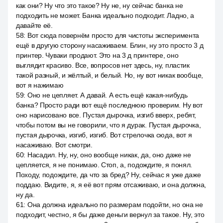
как они? Ну что это такое? Ну не, ну сейчас банка не
подходить не может. Банка идеально подходит. Ладно, а
давайте её.
58
:
Вот сюда повернём просто для чистоты эксперимента
ещё в другую сторону насаживаем. Блин, ну это просто 3 д
принтер. Чуваки продают. Это на 3 д принтере, оно
выглядит красиво. Все, вопросов нет здесь, ну, пластик
такой разный, и жёлтый, и белый. Но, ну вот никак вообще,
вот я нажимаю
59
:
Оно не цепляет. А давай. А есть ещё какая-нибудь
банка? Просто ради вот ещё последнюю проверим. Ну вот
оно нарисовано все. Пустая дырочка, изгиб вверх, ребят,
чтобы потом вы не говорили, что я дурак. Пустая дырочка,
пустая дырочка, изгиб, изгиб. Вот стрелочка сюда, вот я
насаживаю. Вот смотри.
60
:
Насадил. Ну, ну, оно вообще никак, да, оно даже не
цепляется, я не понимаю. Стоп, а, подождите, я понял.
Походу, подождите, да что за бред? Ну, сейчас я уже даже
поддаю. Видите, я, я её вот прям отсаживаю, и она должна,
ну да.
61
:
Она должна идеально по размерам подойти, но она не
подходит, честно, я бы даже деньги вернул за такое. Ну, это