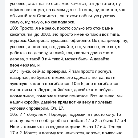
условно, стол, да, то есть, мне кажется, вот для этого, ну,
офигенная штука, на самом деле. То есть, ну, понятно, что
обычный там Строитель, он захочет обычную рулетку
самую, ну, такую, но как подарок.
103
:
Просто, я не знаю, просто солько это стоит, мне
кажется, тм, до 3000, это просто именно такой вот, типа,
подарок. Смотришь, думаешь, офигенно. Вот, например, ну,
условно, я не знаю, вот, давайте, вот, условно, мне вот, я
работаю по дереву, я такой, так, сколько длина этого
дерева, я такой 9 и 4 такой, может быть. А давайте
перемеряем, н,
104
:
Ну-ка, сейчас проверим. Я там просто прогнул,
наверное, по бумаге тяжело это сделать, но, да, вот я
чувствую, как она прогибается. 10 и 5, оно прогибается
очень сильно. Ладно, пойдёмте, давайте что-нибудь
нормальное, померием такое понятное. Вот, не знаю, мы
нашли коробку, давайте прям вот на весу в полевых
условиях проверим. Оп, 17.
105
:
И 4 обнуляем. Подожди, подожди, я просто хочу. То
есть тут важно вообще её не нагибать 17 и 2, а было 17 и 4.
Но мы только что за кадром мерили. Было 17 и 4. Теперь
17 и 2. Может, я потому что наискосок, короче, прикольно