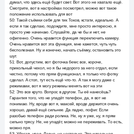
думал, что здесь ещё будет свет. Вот этого не хватало ещё.
Смотрите, вот в настройках посмотрел, можно вот такое
положение использовать для вот
50
:
Такой съёмки себя для тик Токов, кстати, идеально. А
если я так сделаю, подождите, мне просто интересно, я
просто уже начинаю. Слушайте, да че бы и нет, не
офигенно. Очень нравится функция переключить камеру.
Очень нравится вот эта функция, мне кажется, чуть чуть
бесполезная. Ну и конечно, начать съёмку, остановить это
шут.
51
:
Вот, допустим, вот фоточка бемс все, короче,
прикольный чехол, но я бы недорого за него отдал, если
честно, потому что прям функционал, я только что фотку
сделал. А стоп, тут есть ещё что-то. А так я могу даже с
режимами, вот я могу режимы менять вот на эти
52
:
Это все круто. Вопрос в другом. Ты её нанесёшь?
Гарантия того, что не упадёт телефон, да, я вот не
понимаю. Ну, вроде вот я, максей, вроде держится очень
хорошо, давай ещё сильнее. Да ладно, пофиг. Если
разобью телефон ради ролика. Не, ну я уже, ну, я прям
сильно трясу. Не, не упадёт, можно не переживать. То есть,
можно пря.
53
:
Убегать упал. Ладно, не настолько. Это идеальная