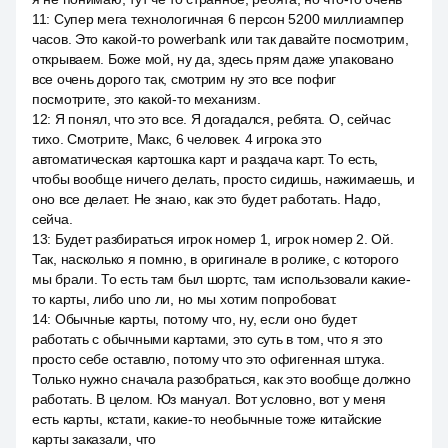
11
:
Супер мега технологичная 6 персон 5200 миллиампер
часов. Это какой-то powerbank или так давайте посмотрим,
открываем. Боже мой, ну да, здесь прям даже упаковано
все очень дорого так, смотрим ну это все пофиг
посмотрите, это какой-то механизм.
12
:
Я понял, что это все. Я догадался, ребята. О, сейчас
тихо. Смотрите, Макс, 6 человек. 4 игрока это
автоматическая картошка карт и раздача карт. То есть,
чтобы вообще ничего делать, просто сидишь, нажимаешь, и
оно все делает. Не знаю, как это будет работать. Надо,
сейча.
13
:
Будет разбираться игрок номер 1, игрок номер 2. Ой.
Так, насколько я помню, в оригинале в ролике, с которого
мы брали. То есть там был шортс, там использовали какие-
то карты, либо uno ли, но мы хотим попробоват.
14
:
Обычные карты, потому что, ну, если оно будет
работать с обычными картами, это суть в том, что я это
просто себе оставлю, потому что это офигенная штука.
Только нужно сначала разобраться, как это вообще должно
работать. В целом. Юз мануал. Вот условно, вот у меня
есть карты, кстати, какие-то необычные тоже китайские
карты заказали, что