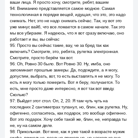
ваши лица. Я просто хочу, смотрите, ребят, вашим
94
:
Вниманию представляется самое модное. Самая
технологичная в порядке вещей, идущая, что это, это надо
снимать. Нет, это не надо снимать сейчас. Так, ну вот это
уже минус вайб, что все ломается в самом начале. Так это
мы все убираем. Я надеюсь, что я вот сразу включаю, оно
работает и вы, вы сейчас
95
:
Просто вы сейчас такие, вау, че за бред так как
включить? Смотрите, это, ребята, рулетка электронная.
Смотрите, просто берём так вот.
96
:
Oh, Ровно 30 было. Вот Ровно 30. Ну, имба, оно
запоминает прошлые замеры. Да, подождите, а я могу,
допустим, выбрать, вот, то есть выставлять я не могу. То
есть я могу только померить. Вот я беру, получается. То
есть, мне просто даже интересно, я вот так вот введу.
Сколько?
97
:
Выйдет этот стол. Оп, 2, 20. Я там чуть чуть на
последних 2 сантиметрах тупанул, но, блин, как рулетка. Ну,
офигенно, согласитесь, как подарок, это вообще офигенно.
Вот это подарок. Хочу себе такой же, блин, не, неправда ты
не, ну на самом деле.
98
:
Прикольная. Вот мне, как я уже такой в возрасте мужик
скуфа, прикольно, реально прикольно, но насколько она