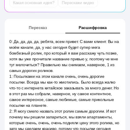
Какая основная идея?
Перескажи видео
Пересказ
Расшифровка
0
:
Да, да, да, да, ребята, всем привет. С вами клиент. Вы на
моём канале, да, у нас сегодня будет супер мега
бомбезный ролик, про который я вам расскажу чуть позже,
хотя вы уже прочитали название привью у, поэтому че мне
тут мелочиться? Правильно мы снимаем, наверное, 1 из
самых дорогих роликов.
1
:
Посылками на этом канале очень, очень дорогие
посылки. Всегда мы как-то жмотились. Было всегда жалко
что-то с интернета китайское заказывать за много денег. Но
в этот раз мы собрали, наверное, ну самое контентное,
самое интересное, самые любимые, самые прикольные
посылки на планете.
2
:
Я могу смело назвать этот ролик самым дорогим. И вот
почему мы решили запариться, мы взяли апартаменты,
которые очень, очень, очень подняли цену этого ролика, но
зато мы сделаем красиво, потому что посылки сегодня