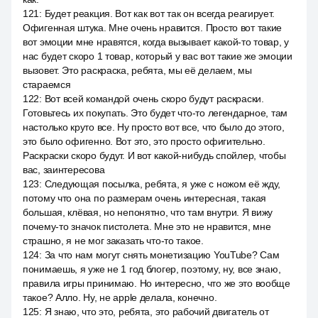
121
:
Будет реакция. Вот как вот так он всегда реагирует.
Офигенная штука. Мне очень нравится. Просто вот такие
вот эмоции мне нравятся, когда вызывает какой-то товар, у
нас будет скоро 1 товар, который у вас вот такие же эмоции
вызовет. Это раскраска, ребята, мы её делаем, мы
стараемся
122
:
Вот всей командой очень скоро будут раскраски.
Готовьтесь их покупать. Это будет что-то легендарное, там
настолько круто все. Ну просто вот все, что было до этого,
это было офигенно. Вот это, это просто офигительно.
Раскраски скоро будут. И вот какой-нибудь спойлер, чтобы
вас, заинтересова
123
:
Следующая посылка, ребята, я уже с ножом её жду,
потому что она по размерам очень интересная, такая
большая, клёвая, но непонятно, что там внутри. Я вижу
почему-то значок пистолета. Мне это не нравится, мне
страшно, я не мог заказать что-то такое.
124
:
За что нам могут снять монетизацию YouTube? Сам
понимаешь, я уже не 1 год блогер, поэтому, ну, все знаю,
правила игры принимаю. Но интересно, что же это вообще
такое? Алло. Ну, не apple делала, конечно.
125
:
Я знаю, что это, ребята, это рабочий двигатель от