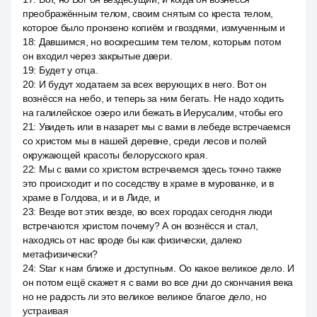
преображённым телом, своим снятым со креста телом,
которое было пронзено копиём и гвоздями, измученным и
18
:
Давшимся, но воскресшим тем телом, которым потом
он входил через закрытые двери.
19
:
Будет у отца.
20
:
И будут ходатаем за всех верующих в него. Вот он
вознёсся на небо, и теперь за ним бегать. Не надо ходить
на галилейское озеро или бежать в Иерусалим, чтобы его
21
:
Увидеть или в назарет мы с вами в лебеде встречаемся
со христом мы в нашей деревне, среди лесов и полей
окружающей красоты белорусского края.
22
:
Мы с вами со христом встречаемся здесь точно также
это происходит и по соседству в храме в мурованке, и в
храме в Голдова, и и в Лиде, и
23
:
Везде вот этих везде, во всех городах сегодня люди
встречаются христом почему? А он вознёсся и стал,
находясь от нас вроде бы как физически, далеко
метафизически?
24
:
Star к нам ближе и доступным. Оо какое великое дело. И
он потом ещё скажет я с вами во все дни до скончания века
но не радость ли это великое великое благое дело, но
устраивая