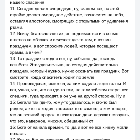
нашего спасения.
11
:
Сегодня делает очередную, ну, скажем так, на этой
стройке делает очередное действие, возносится на небо,
оставляя апостолов, смотрящих с открытыми от удивления
ртами.
12
:
Внизу, благословляя их, он поднимается и в сонме
ангелов на облаках и исчезает где-то там, и вот мы
празднуем, а вот спросите людей, которые посещают
храмы, а в чем?
13
:
То праздник сегодня вот, ну, событие, да, господь
вознёсся. Это удивительно, но сегодня действительно
праздник, который нужно, нужно осознать как праздник. Вот
смотрите, когда спаситель ходил по земле,
14
:
Проповедовал, исцелял, за ним ходили люди толпы. И
вот, узнав, что, что он где-то там, на галилейском озере, все
спешили, туда приходят, а он уже на другой стороне. Ну и
15
:
Бегали так где-то, кому-то удавалось, и кто-то был
рядом, а кто-то ходил в поисках того самого, о ком говорят,
что он великий пророк, а некоторые даже дерзают говорить,
что это, наверное, миссия, обещанный от
16
:
Бога от начала времён, то, да и вот не все к нему могли
попасть.
17
:
Вот, но Бог он вездесущий, и когда он вознёсся