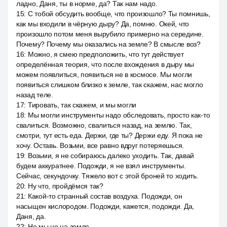
ладно, Даня, ты в норме, да? Так нам надо.
15
:
С тобой обсудить вообще, что произошло? Ты помнишь,
как мы входили в чёрную дыру? Да, помню. Окей, что
произошло потом меня вырубило примерно на середине.
Почему? Почему мы оказались на земле? В смысле воз?
16
:
Можно, я смею предположить, что тут действует
определённая теория, что после вхождения в дыру мы
можем появлиться, появиться не в космосе. Мы могли
появиться слишком близко к земле, так скажем, нас могло
назад теле.
17
:
Тировать, так скажем, и мы могли
18
:
Мы могли инструменты надо обследовать, просто как-то
свалиться. Возможно, свалиться назад, на землю. Так,
смотри, тут есть еда. Держи, где ты? Держи еду. Я пока не
хочу. Оставь. Возьми, все равно вдруг потеряешься.
19
:
Возьми, я не собираюсь далеко уходить. Так, давай
будем аккуратнее. Подожди, я не взял инструменты.
Сейчас, секундочку. Тяжело вот с этой броней то ходить.
20
:
Ну что, пройдёмся так?
21
:
Какой-то странный состав воздуха. Подожди, он
насыщен кислородом. Подожди, кажется, подожди. Да,
Даня, да.
22
:
Но мы не на земле.