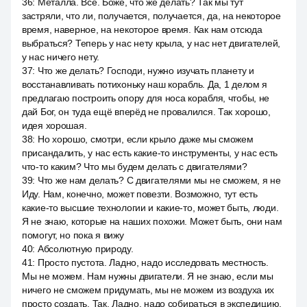
36
:
Металла. Все. Боже, что же делать? Так мы тут
застряли, что ли, получается, получается, да, на некоторое
время, наверное, на некоторое время. Как нам отсюда
выбраться? Теперь у нас нету крыла, у нас нет двигателей,
у нас ничего нету.
37
:
Что же делать? Господи, нужно изучать планету и
восстанавливать потихоньку наш корабль. Да, 1 делом я
предлагаю построить опору для носа корабля, чтобы, не
дай Бог, он туда ещё вперёд не провалился. Так хорошо,
идея хорошая.
38
:
Но хорошо, смотри, если крыло даже мы сможем
присандалить, у нас есть какие-то инструменты, у нас есть
что-то каким? Что мы будем делать с двигателями?
39
:
Что же нам делать? С двигателями мы не сможем, я не
Иду. Нам, конечно, может повезти. Возможно, тут есть
какие-то высшие технологии и какие-то, может быть, люди.
Я не знаю, которые на наших похожи. Может быть, они нам
помогут, но пока я вижу
40
:
Абсолютную природу.
41
:
Просто пустота. Ладно, надо исследовать местность.
Мы не можем. Нам нужны двигатели. Я не знаю, если мы
ничего не сможем придумать, мы не можем из воздуха их
просто создать. Так. Ладно, надо собираться в экспедицию,