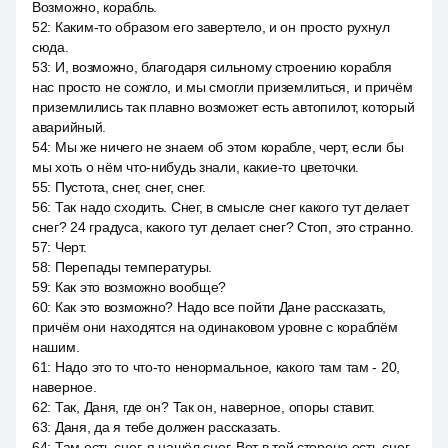
Возможно, корабль.
52
:
Каким-то образом его завертело, и он просто рухнул
сюда.
53
:
И, возможно, благодаря сильному строению корабля
нас просто не сожгло, и мы смогли приземлиться, и причём
приземлились так плавно возможет есть автопилот, который
аварийный.
54
:
Мы же ничего не знаем об этом корабле, черт, если бы
мы хоть о нём что-нибудь знали, какие-то цветочки.
55
:
Пустота, снег, снег, снег.
56
:
Так надо сходить. Снег, в смысле снег какого тут делает
снег? 24 градуса, какого тут делает снег? Стоп, это странно.
57
:
Черт.
58
:
Перепады температуры.
59
:
Как это возможно вообще?
60
:
Как это возможно? Надо все пойти Дане рассказать,
причём они находятся на одинаковом уровне с кораблём
нашим.
61
:
Надо это то что-то ненормальное, какого там там - 20,
наверное.
62
:
Так, Даня, где он? Так он, наверное, опоры ставит.
63
:
Даня, да я тебе должен рассказать.
64
:
Там есть снег, я нашёл снег. Вот в той стороне есть снег,