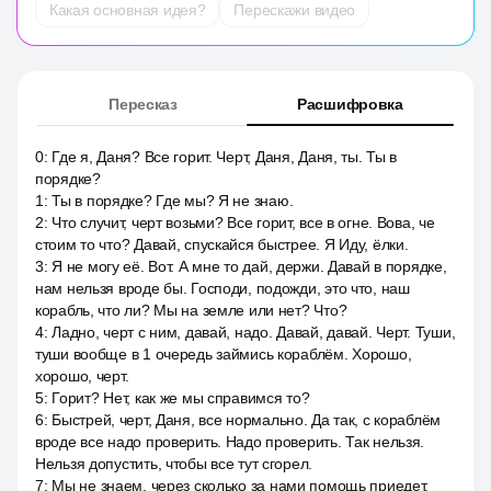
Какая основная идея?
Перескажи видео
Пересказ
Расшифровка
0
:
Где я, Даня? Все горит. Черт, Даня, Даня, ты. Ты в
порядке?
1
:
Ты в порядке? Где мы? Я не знаю.
2
:
Что случит, черт возьми? Все горит, все в огне. Вова, че
стоим то что? Давай, спускайся быстрее. Я Иду, ёлки.
3
:
Я не могу её. Вот. А мне то дай, держи. Давай в порядке,
нам нельзя вроде бы. Господи, подожди, это что, наш
корабль, что ли? Мы на земле или нет? Что?
4
:
Ладно, черт с ним, давай, надо. Давай, давай. Черт. Туши,
туши вообще в 1 очередь займись кораблём. Хорошо,
хорошо, черт.
5
:
Горит? Нет, как же мы справимся то?
6
:
Быстрей, черт, Даня, все нормально. Да так, с кораблём
вроде все надо проверить. Надо проверить. Так нельзя.
Нельзя допустить, чтобы все тут сгорел.
7
:
Мы не знаем, через сколько за нами помощь приедет,