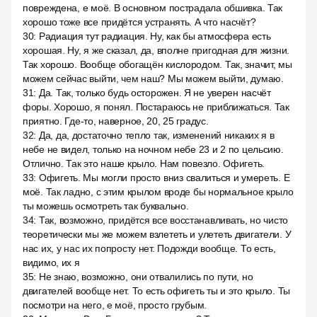
повреждена, е моё. В основном пострадала обшивка. Так
хорошо тоже все придётся устранять. А что насчёт?
30
:
Радиация тут радиация. Ну, как бы атмосфера есть
хорошая. Ну, я же сказал, да, вполне пригодная для жизни.
Так хорошо. Вообще обогащён кислородом. Так, значит, мы
можем сейчас выйти, чем наш? Мы можем выйти, думаю.
31
:
Да. Так, только будь осторожен. Я не уверен насчёт
форы. Хорошо, я понял. Постараюсь не приближаться. Так
приятно. Где-то, наверное, 20, 25 градус.
32
:
Да, да, достаточно тепло так, изменений никаких я в
небе не видел, только на ночном небе 23 и 2 по цельсию.
Отлично. Так это наше крыло. Нам повезло. Офигеть.
33
:
Офигеть. Мы могли просто вниз свалиться и умереть. Е
моё. Так ладно, с этим крылом вроде бы нормальное крыло
ты можешь осмотреть так буквально.
34
:
Так, возможно, придётся все восстанавливать, но чисто
теоретически мы же можем взлететь и улететь двигатели. У
нас их, у нас их попросту нет. Подожди вообще. То есть,
видимо, их я
35
:
Не знаю, возможно, они отвалились по пути, но
двигателей вообще нет. То есть офигеть ты и это крыло. Ты
посмотри на него, е моё, просто грубым.