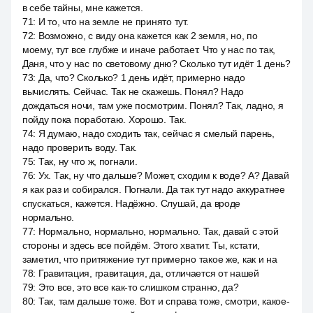
в себе тайны, мне кажется.
71
:
И то, что на земле не принято тут.
72
:
Возможно, с виду она кажется как 2 земля, но, по
моему, тут все глубже и иначе работает. Что у нас по так,
Даня, что у нас по световому дню? Сколько тут идёт 1 день?
73
:
Да, что? Сколько? 1 день идёт, примерно надо
вычислять. Сейчас. Так не скажешь. Понял? Надо
дождаться ночи, там уже посмотрим. Понял? Так, ладно, я
пойду пока поработаю. Хорошо. Так.
74
:
Я думаю, надо сходить так, сейчас я смелый парень,
надо проверить воду. Так.
75
:
Так, ну что ж, погнали.
76
:
Ух. Так, ну что дальше? Может, сходим к воде? А? Давай
я как раз и собирался. Погнали. Да так тут надо аккуратнее
спускаться, кажется. Надёжно. Слушай, да вроде
нормально.
77
:
Нормально, нормально, нормально. Так, давай с этой
стороны и здесь все пойдём. Этого хватит. Ты, кстати,
заметил, что притяжение тут примерно такое же, как и на
78
:
Гравитация, гравитация, да, отличается от нашей
79
:
Это все, это все как-то слишком странно, да?
80
:
Так, там дальше тоже. Вот и справа тоже, смотри, какое-