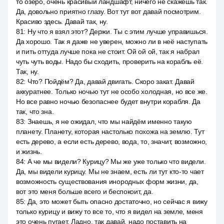
то озеро, очень красивый ландшафт, ничего не скажешь так.
Да, довольно приятно глазу. Вот тут вот давай посмотрим.
Красиво здесь. Давай так, ну.
81
:
Ну что я взял этот? Держи. Ты с этим лучше управишься.
Да хорошо. Так я даже не уверен, можно ли в неё наступать
и пить оттуда лучше пока не стоит. Ой ой ой, так я набрал
чуть чуть воды. Надо бы сходить, проверить на корабль её.
Так, ну.
82
:
Что? Пойдём? Да, давай двигать. Скоро закат. Давай
аккуратнее. Только ночью тут не особо холодная, но все же.
Но все равно ночью безопаснее будет внутри корабля. Да
так, что зна.
83
:
Знаешь, я не ожидал, что мы найдём именно такую
планету. Планету, которая настолько похожа на землю. Тут
есть дерево, а если есть дерево, вода, то, значит, возможно,
и жизнь.
84
:
А че мы видели? Курицу? Мы же уже только что видели.
Да, мы видели курицу. Мы не знаем, есть ли тут кто-то чает
возможность существования инородных форм жизни, да,
вот это меня больше всего и беспокоит, да.
85
:
Да, это может быть опасно достаточно, но сейчас я вижу
только курицу и вижу то все то, что я видел на земле, меня
это очень пугает. Ладно, так давай, надо поставить на