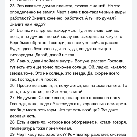
23
:
Это какая-то другая планета, схожая с нашей. Но это
определённо не земля. Черт, значит, все-таки чёрные дыры
работают? Значит, конечно, работают. А ты что думал?
Значит, нам надо?
24
:
Вычислить, где мы находимся. Ну, я не знаю, сейчас
ночь, я не думаю, что сейчас лучше выходить на какую-то.
Вернёмся обратно. Господи, вот там уже сейчас рассвет
будет здесь безопасно дышать, да, воздух насыщен
кислородом. Давай, давай не так.
25
:
Ладно, давай пойдём внутрь. Вот уже рассвет. Господи,
тут есть что ещё точно похожее солнце. Ой, ладно, какая-то
звезда тоже. Это не солнце, это звезда. Да, скорее всего
так. Господи, я, я просто.
26
:
Просто не знаю, я, я, получается, мы на экзопланете. То
есть, получается, это 2 земля, считай.
27
:
Не думаю. Скорее всего, она просто похожа на нашу.
Господи, надо, надо её исследовать, хорошенько осмотреть
вообще местность горы. Что тут есть вообще? Тут даже
деревья есть.
28
:
Есть и светило, которое все обогревает, и, кстати говоря,
температура тоже приемлемая.
29
:
Черт, как у нас работают? Компьютер работает, система