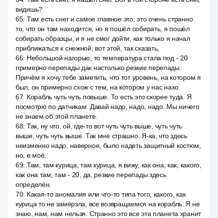
видишь?
65
:
Там есть снег и самое главное это, это очень странно
то, что он там находится, но я пошёл собирать, я пошёл
собирать образцы, и я не смог дойти, как только я начал
приближаться к снежной, вот этой, так сказать,
66
:
Небольшой нагорью, то температура стала под - 20
примерно перепады дак настолько резкие перепады.
Причём я хочу тебе заметить, что тот уровень, на котором я
был, он примерно схож с тем, на котором у нас нахо.
67
:
Корабль чуть чуть повыше. То есть это скорее туда. Я
посмотрю по датчикам. Давай надо, надо, надо. Мы ничего
не знаем об этой планете.
68
:
Так, ну что, ой, где-то вот чуть чуть выше, чуть чуть
выше, чуть чуть выше. Так мне страшно. Я-ка, что здесь
неизменно надо, наверное, было надеть защитный костюм,
но, е моё.
69
:
Там, там курица, там курица, я вижу, как она, как, какого,
как она там, там - 20, да, резкие перепады здесь
определён.
70
:
Какая-то аномалия или что-то типа того, какого, как
курица то не замёрзла, все возвращаемся на корабль. Я не
знаю, нам, нам нельзя. Странно это все эта планета хранит