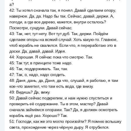
а?
42
:
Ты хотел сначала так, я понял. Давай сделаем опору,
наверное. Да, да. Надо бы так. Сейчас, давай, держи. А,
погоди, а где все дерево, кажется, внутри осталось?
Посмотри, сундуки. Давай сейчас.
43
:
Так, нет, тут нету. Вот тут дуб. Так, держи. Пойдём
сделаем опоры на всякий случай. Хоть какую-то. Главное,
чтоб корабль не свалился. Если что, я переработаю это в
доски. Да, давай, давай. Идея.
44
:
Хорошая. Я сейчас пока что смотрю. Так.
45
:
Так тут, в принципе тоже надо.
46
:
Так, поддерживать. Так, так.
47
:
Так, о, надо, надо сходить.
48
:
Даня, дань, да, Даня, да что, слушай, я работаю, я там
кое-что заметил, что там есть вода, где внизу.
49
:
Видишь? Да, вижу.
50
:
Давай сейчас подкрепим, и нам нужно спуститься и
проверить её содержание. Ты в этом, мастер? Давай
сначала займёмся опорами. Так? Да, я должен осмотреть
корабль ещё раз. Хорошо? Так.
51
:
Господи, как же это могло произойти? Я помню вспышку
света, прохождение через чёрную дыру. Я отрубился.