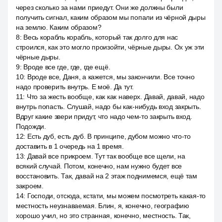
через сколько за нами приедут. Они же должны были
получить сигнал, каким образом мы попали из чёрной дыры
на землю. Каким образом?
8
:
Весь корабль корабль, который так долго для нас
строился, как это могло произойти, чёрные дыры. Ох уж эти
чёрные дыры.
9
:
Вроде все где, где, где ещё.
10
:
Вроде все, Даня, а кажется, мы закончили. Все точно
надо проверить внутрь. Е моё. Да тут.
11
:
Что за жесть вообще, как как наверх. Давай, давай, надо
внутрь попасть. Слушай, надо бы как-нибудь вход закрыть.
Вдруг какие звери придут, что надо чем-то закрыть вход.
Подожди.
12
:
Есть дуб, есть дуб. В принципе, дубом можно что-то
доставить в 1 очередь на 1 время.
13
:
Давай все прикроем. Тут так вообще все щели, на
всякий случай. Потом, конечно, нам нужно будет все
восстановить. Так, давай на 2 этаж поднимемся, ещё там
закроем.
14
:
Господи, отсюда, кстати, мы можем посмотреть какая-то
местность неузнаваемая. Блин, я, конечно, географию
хорошо учил, но это странная, конечно, местность. Так,