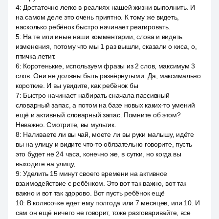
4
:
Достаточно легко в реалиях нашей жизни выполнить. И
на самом деле это очень приятно. К тому же видеть,
насколько ребёнок быстро начинает реагировать.
5
:
На те или иные наши комментарии, слова и видеть
изменения, потому что мы 1 раз вышли, сказали о киса, о,
птичка летит.
6
:
Коротенькие, используем фразы из 2 слов, максимум 3
слов. Они не должны быть развёрнутыми. Да, максимально
короткие. И вы увидите, как ребёнок бы
7
:
Быстро начинает набирать сначала пассивный
словарный запас, а потом на базе новых каких-то умений
ещё и активный словарный запас. Помните об этом?
Неважно. Смотрите, вы мультик.
8
:
Наливаете ли вы чай, моете ли вы руки малышу, идёте
вы на улицу и видите что-то обязательно говорите, пусть
это будет не 24 часа, конечно же, в сутки, но когда вы
выходите на улицу,
9
:
Уделить 15 минут своего времени на активное
взаимодействие с ребёнком. Это вот так важно, вот так
важно и вот так здорово. Вот пусть ребёнок ещё
10
:
В колясочке едет ему полгода или 7 месяцев, или 10. И
сам он ещё ничего не говорит, тоже разговаривайте, все