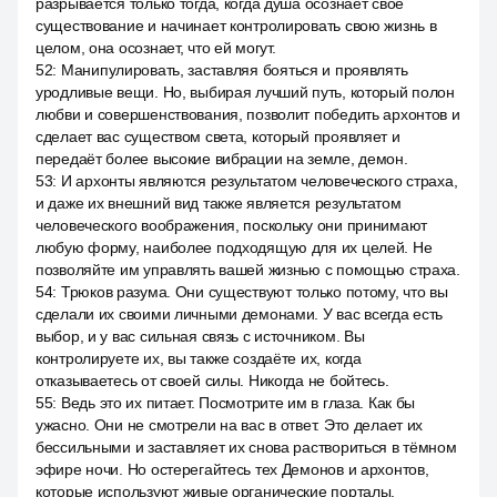
разрывается только тогда, когда душа осознает своё
существование и начинает контролировать свою жизнь в
целом, она осознает, что ей могут.
52
:
Манипулировать, заставляя бояться и проявлять
уродливые вещи. Но, выбирая лучший путь, который полон
любви и совершенствования, позволит победить архонтов и
сделает вас существом света, который проявляет и
передаёт более высокие вибрации на земле, демон.
53
:
И архонты являются результатом человеческого страха,
и даже их внешний вид также является результатом
человеческого воображения, поскольку они принимают
любую форму, наиболее подходящую для их целей. Не
позволяйте им управлять вашей жизнью с помощью страха.
54
:
Трюков разума. Они существуют только потому, что вы
сделали их своими личными демонами. У вас всегда есть
выбор, и у вас сильная связь с источником. Вы
контролируете их, вы также создаёте их, когда
отказываетесь от своей силы. Никогда не бойтесь.
55
:
Ведь это их питает. Посмотрите им в глаза. Как бы
ужасно. Они не смотрели на вас в ответ. Это делает их
бессильными и заставляет их снова раствориться в тёмном
эфире ночи. Но остерегайтесь тех Демонов и архонтов,
которые используют живые органические порталы.