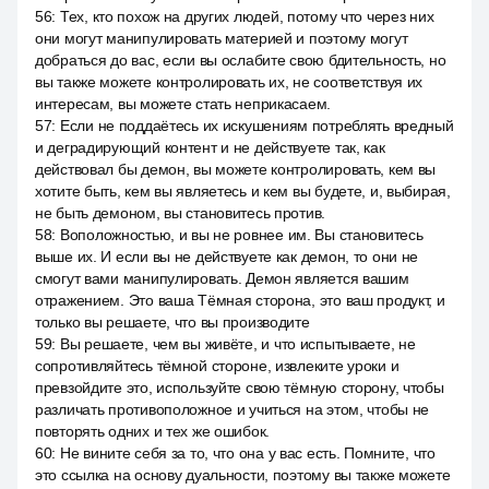
56
:
Тех, кто похож на других людей, потому что через них
они могут манипулировать материей и поэтому могут
добраться до вас, если вы ослабите свою бдительность, но
вы также можете контролировать их, не соответствуя их
интересам, вы можете стать неприкасаем.
57
:
Если не поддаётесь их искушениям потреблять вредный
и деградирующий контент и не действуете так, как
действовал бы демон, вы можете контролировать, кем вы
хотите быть, кем вы являетесь и кем вы будете, и, выбирая,
не быть демоном, вы становитесь против.
58
:
Воположностью, и вы не ровнее им. Вы становитесь
выше их. И если вы не действуете как демон, то они не
смогут вами манипулировать. Демон является вашим
отражением. Это ваша Тёмная сторона, это ваш продукт, и
только вы решаете, что вы производите
59
:
Вы решаете, чем вы живёте, и что испытываете, не
сопротивляйтесь тёмной стороне, извлеките уроки и
превзойдите это, используйте свою тёмную сторону, чтобы
различать противоположное и учиться на этом, чтобы не
повторять одних и тех же ошибок.
60
:
Не вините себя за то, что она у вас есть. Помните, что
это ссылка на основу дуальности, поэтому вы также можете