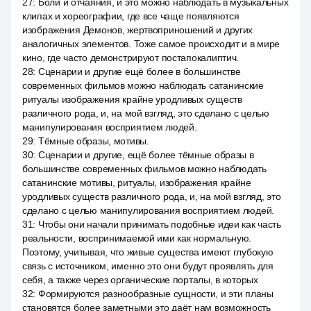
27
:
Боли и отчаяния, и это можно наблюдать в музыкальных
клипах и хореографии, где все чаще появляются
изображения Демонов, жертвоприношений и других
аналогичных элементов. Тоже самое происходит и в мире
кино, где часто демонстрируют постапокалиптич.
28
:
Сценарии и другие ещё более в большинстве
современных фильмов можно наблюдать сатанинские
ритуалы изображения крайне уродливых существ
различного рода, и, на мой взгляд, это сделано с целью
манипулирования восприятием людей.
29
:
Тёмные образы, мотивы.
30
:
Сценарии и другие, ещё более тёмные образы в
большинстве современных фильмов можно наблюдать
сатанинские мотивы, ритуалы, изображения крайне
уродливых существ различного рода, и, на мой взгляд, это
сделано с целью манипулирования восприятием людей.
31
:
Чтобы они начали принимать подобные идеи как часть
реальности, воспринимаемой ими как нормальную.
Поэтому, учитывая, что живые существа имеют глубокую
связь с источником, именно это они будут проявлять для
себя, а также через органические порталы, в которых
32
:
Формируются разнообразные сущности, и эти планы
становятся более заметными это даёт нам возможность