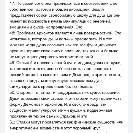
47
:
По своей воле она проживает все в соответствии с её
собственной частотой и общей вибрацией. Земля
представляет собой своеобразную школу для душ, где они
имеют возможность изучать манипуляции с энергией,
эмоциями и силой их проявления. Это
48
:
Проблема архонтов является лишь поверхностной. Это
испытание, которое души должны преодолеть. И в тот
момент, когда душа осознает, как это все функционирует,
архонты теряют свою силу и влияние, так как они больше
не могут манипулировать восприятием этой
49
:
Сильной и просветлённой души индивидуальные души,
так же как и коллективное бессознательное, содержат
низший астрал, а вместе с ним и Демонов, и архонтов они,
в свою очередь, манипулируют множеством душ,
стимулируя их к проявлению более тёмных.
50
:
Сторон, что питает и поддерживает их существование.
Души выражают свои страхи, и эти страхи могут принимать
форму Демонов и архонтов. И, в свою очередь, эти
сущности манипулируют этими душами, поддерживая
проявления тех же самых Страхов. И эти
51
:
Страхи могут проявляться как физические сущности или
энергетические воздействия этот порочный круг