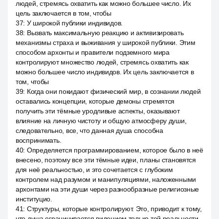
людей, стремясь охватить как можно большее число. Их
цель заключается в том, чтобы
37
:
У широкой публики индивидов.
38
:
Вызвать максимальную реакцию и активизировать
механизмы страха и выживания у широкой публики. Этим
способом архонты и правители подземного мира
контролируют множество людей, стремясь охватить как
можно большее число индивидов. Их цель заключается в
том, чтобы
39
:
Когда они покидают физический мир, в сознании людей
оставались концепции, которые демоны стремятся
получить эти тёмные уродливые аспекты, оказывают
влияние на личную чистоту и общую атмосферу души,
следовательно, все, что данная душа способна
воспринимать.
40
:
Определяется программированием, которое было в неё
внесено, поэтому все эти тёмные идеи, планы становятся
для неё реальностью, и это сочетается с глубоким
контролем над разумом и манипуляциями, наложенными
архонтами на эти души через разнообразные религиозные
институцио.
41
:
Структуры, которые контролируют. Это, приводит к тому,
что душа ограничивается видением только той реальности,