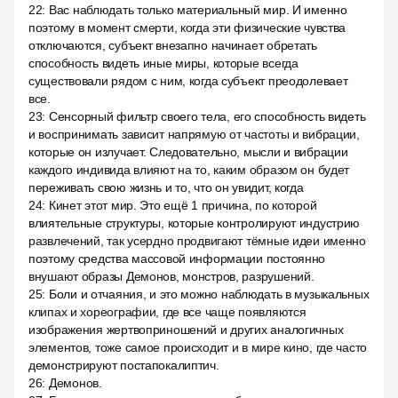
22
:
Вас наблюдать только материальный мир. И именно
поэтому в момент смерти, когда эти физические чувства
отключаются, субъект внезапно начинает обретать
способность видеть иные миры, которые всегда
существовали рядом с ним, когда субъект преодолевает
все.
23
:
Сенсорный фильтр своего тела, его способность видеть
и воспринимать зависит напрямую от частоты и вибрации,
которые он излучает. Следовательно, мысли и вибрации
каждого индивида влияют на то, каким образом он будет
переживать свою жизнь и то, что он увидит, когда
24
:
Кинет этот мир. Это ещё 1 причина, по которой
влиятельные структуры, которые контролируют индустрию
развлечений, так усердно продвигают тёмные идеи именно
поэтому средства массовой информации постоянно
внушают образы Демонов, монстров, разрушений.
25
:
Боли и отчаяния, и это можно наблюдать в музыкальных
клипах и хореографии, где все чаще появляются
изображения жертвоприношений и других аналогичных
элементов, тоже самое происходит и в мире кино, где часто
демонстрируют постапокалиптич.
26
:
Демонов.