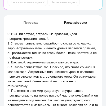
Какая основная идея?
Перескажи видео
Пересказ
Расшифровка
0
:
Низший астрал, астральные привязки, идеи
программирования часть 4.
1
:
Я вновь приветствую спасибо, что снова со я, марисс
варо. Астральный план нижнего уровня является прямым,
он различается только по своей более низкой частоте, а не
по физическому.
2
:
Вас мной, отражением материального мира.
3
:
Я вновь приветствую вас. Спасибо, что снова со мной я
марисс варо. Астральный план нижнего уровня является
прямым отражением материального мира. Он различается
только по своей более низкой частоте, а не по
физическому.
4
:
Положению этот мир существует внутри нашего
пространства, но на менее высокой частоте колебаний и он
не находится под землёй. Как многие утверждают, оно
переплетается с материальным миром, разделяя одно и то