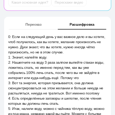
Какая основная идея?
Перескажи видео
Пересказ
Расшифровка
0
:
Если на следующий день у вас важное дело и вы хотите,
чтоб получилось, как вы хотите, желание произносить не
нужно. Духи знают, что вы хотите, нужно иногда чётко
произносить, но не в этом случае.
1
:
Значит, налейте воду.
2
:
Нашепчите на воду 3 раза залпом выпейте стакан воды,
ложитесь спать, но именно перед тем, как вы уже
собрались 100% лечь спать, после чего вы не зайдёте в
интернет или куда-нибудь ещё. Потому что
3
:
Вот та энергия, которая призывается, она должна
сконцентрироваться на этом желании и больше никуда не
распыляться, никуда не тратиться. Вот именно поэтому
4
:
Есть определённые заговоры и шепотки, после чтения
которых вы должны лечь спать.
5
:
Итак, налили воду, можно с чайника тёплую воду, можно
из под крана, неважно какой вы пьёте. Можете с бутылки