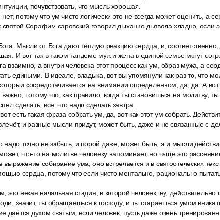
нтуиции, почувствовать, что мысль хорошая.
и нет, потому что ум чисто логически это не всегда может оценить, а с
к святой Серафим саровский говорил дыхание дьявола хладно, если 
 Бога. Мысли от Бога дают тёплую реакцию сердца, и, соответственно
шая. И вот так в таком тандеме муж и жена в единой семье могут согр
га взаимно, а внутри человека этот процесс как ум, образ мужа, а се
ать едиными. В идеале, владыка, вот вы упомянули как раз то, что мо
который сосредотачивается на внимании определённом, да, да. А вот
ь важно, потому что, как правило, когда ты становишься на молитву, 
спел сделать, все, что надо сделать завтра.
 вот есть такая фраза собрать ум, да, вот как этот ум собрать. Действи
влечёт, и разные мысли придут, может быть, даже и не связанные с де
то надо точно не забыть, и порой даже, может быть, эти мысли действ
может, что-то на молитве человеку напоминает, но чаще это рассеяние
е выражение собирание ума, оно встречается и в святоотеческих текст
мощью сердца, потому что если чисто ментально, рационально пытат
ем, это некая начальная стадия, в которой человек, ну, действительно 
оди, значит, ты обращаешься к господу, и ты стараешься умом вникать 
е даётся духом святым, если человек, пусть даже очень тренированн