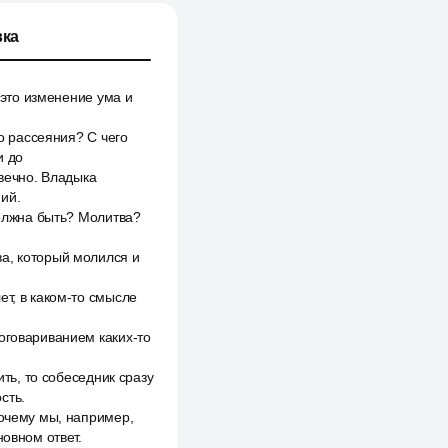
ка
 это изменение ума и
го рассеяния? С чего
и до
 вечно. Владыка
ий.
должна быть? Молитва?
а, который молился и
ет, в каком-то смысле
оговариванием каких-то
ить, то собеседник сразу
сть.
почему мы, например,
новном ответ.