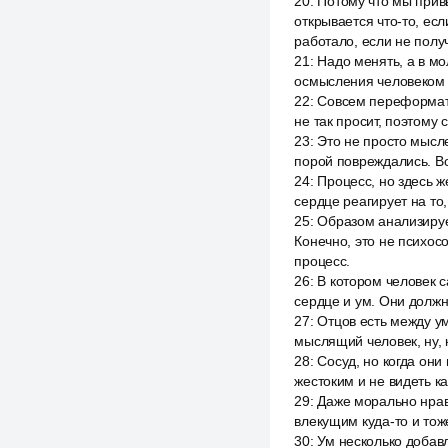
20
:
Потому что мы привы
открывается что-то, есл
работало, если не полу
21
:
Надо менять, а в мо
осмысления человеком 
22
:
Совсем переформатир
не так просит, поэтому 
23
:
Это не просто мысле
порой повреждались. Во
24
:
Процесс, но здесь ж
сердце реагирует на то,
25
:
Образом анализирует
Конечно, это не психос
процесс.
26
:
В котором человек с
сердце и ум. Они должн
27
:
Отцов есть между у
мыслящий человек, ну, 
28
:
Сосуд, но когда они
жестоким и не видеть к
29
:
Даже морально нрав
влекущим куда-то и тож
30
:
Ум несколько добавл