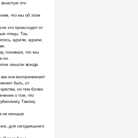
 зачастую это
мним, что мы об этом
деле это происходит от
ые чтецы. Так,
опясь, курили, курили,
ие.
му, понимая, что мы
и он.
 этом смысле всегда
, как они воспринимают
может быть, от
чувства, но тем более
ечение о том, что
глубинному, Такому
да не меньше
рное, для сегодняшнего
.