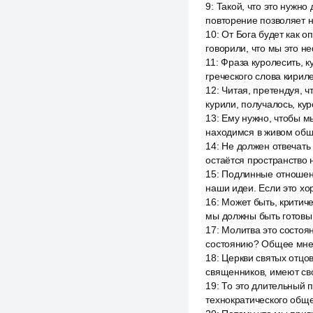
9
:
Такой, что это нужно
повторение позволяет н
10
:
От Бога будет как о
говорили, что мы это н
11
:
Фраза куролесить, ку
греческого слова кириле
12
:
Читая, претендуя, чт
курили, получалось, ку
13
:
Ему нужно, чтобы мы
находимся в живом обще
14
:
Не должен отвечать 
остаётся пространство н
15
:
Подлинные отношени
наши идеи. Если это хо
16
:
Может быть, критиче
мы должны быть готовы к
17
:
Молитва это состоян
состоянию? Общее мнен
18
:
Церкви святых отцо
священников, имеют сво
19
:
То это длительный п
технократического обще