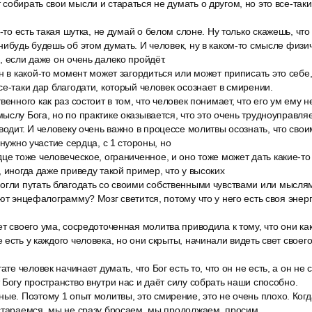
собирать свои мысли и стараться не думать о другом, но это все-так
к-то есть такая шутка, не думай о белом слоне. Ну только скажешь, чт
нибудь будешь об этом думать. И человек, ну в каком-то смысле физи
, если даже он очень далеко пройдёт.
н в какой-то момент может загордиться или может приписать это себе,
се-таки дар благодати, который человек осознает в смирении.
венного как раз состоит в том, что человек понимает, что его ум ему н
ыслу Бога, но по практике оказывается, что это очень трудноуправля
водит. И человеку очень важно в процессе молитвы осознать, что сво
 нужно участие сердца, с 1 стороны, но
це тоже человеческое, ограниченное, и оно тоже может дать какие-то 
, иногда даже приведу такой пример, что у высоких
огли путать благодать со своими собственными чувствами или мысля
ют энцефалограмму? Мозг светится, потому что у него есть своя энергия
т своего ума, сосредоточенная молитва приводила к тому, что они ка
есть у каждого человека, но они скрыты, начинали видеть свет своего
ате человек начинает думать, что Бог есть то, что он не есть, а он не
 Богу пространство внутри нас и даёт силу собрать наши способно.
ые. Поэтому 1 опыт молитвы, это смирение, это не очень плохо. Ког
 стараемся, мы не сразу бросаем, мы продолжаем, просим