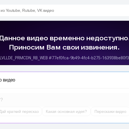
 из Youtube, Rutube, VK видео
о видео
т?
Дай краткий пересказ
Какая основная идея?
Перескажи видео