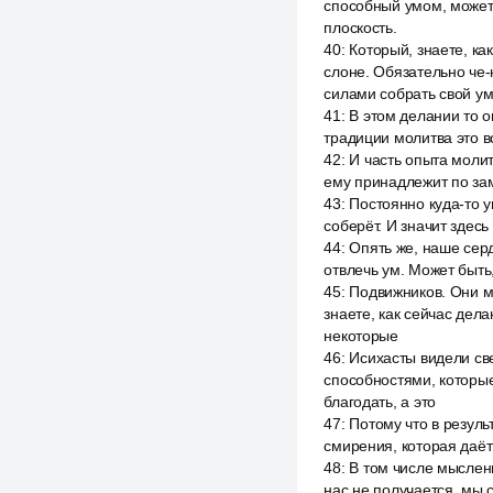
способный умом, может 
плоскость.
40
:
Который, знаете, ка
слоне. Обязательно че-
силами собрать свой ум
41
:
В этом делании то о
традиции молитва это в
42
:
И часть опыта молит
ему принадлежит по зам
43
:
Постоянно куда-то у
соберёт. И значит здесь
44
:
Опять же, наше серд
отвлечь ум. Может быть
45
:
Подвижников. Они м
знаете, как сейчас дела
некоторые
46
:
Исихасты видели све
способностями, которые 
благодать, а это
47
:
Потому что в результ
смирения, которая даёт
48
:
В том числе мысленн
нас не получается, мы