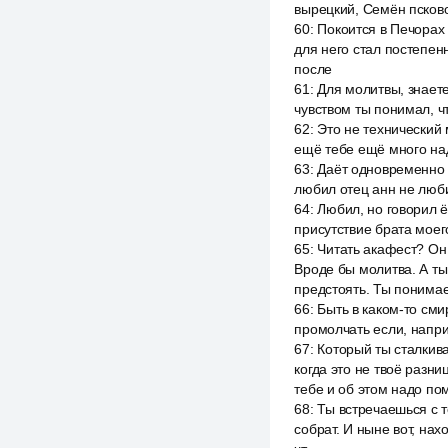
вырецкий, Семён псково
60
:
Покоится в Печорах 
для него стал постепен
после
61
:
Для молитвы, знает
чувством ты понимал, ч
62
:
Это не технический 
ещё тебе ещё много над
63
:
Даёт одновременно в
любил отец анн не люби
64
:
Любил, но говорил ё
присутствие брата моег
65
:
Читать акафест? Он 
Вроде бы молитва. А ты
предстоять. Ты понимае
66
:
Быть в каком-то сми
промолчать если, наприм
67
:
Который ты сталкива
когда это не твоё разни
тебе и об этом надо по
68
:
Ты встречаешься с т
собрат. И ныне вот, нах