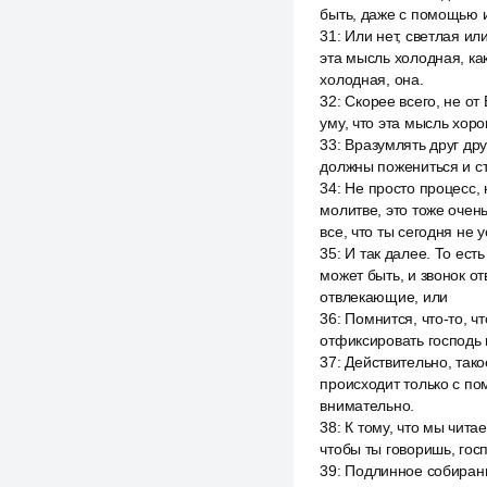
быть, даже с помощью и
31
:
Или нет, светлая ил
эта мысль холодная, ка
холодная, она.
32
:
Скорее всего, не от
уму, что эта мысль хоро
33
:
Вразумлять друг дру
должны пожениться и ст
34
:
Не просто процесс, 
молитве, это тоже очен
все, что ты сегодня не у
35
:
И так далее. То есть
может быть, и звонок от
отвлекающие, или
36
:
Помнится, что-то, ч
отфиксировать господь 
37
:
Действительно, тако
происходит только с по
внимательно.
38
:
К тому, что мы чита
чтобы ты говоришь, госп
39
:
Подлинное собирани