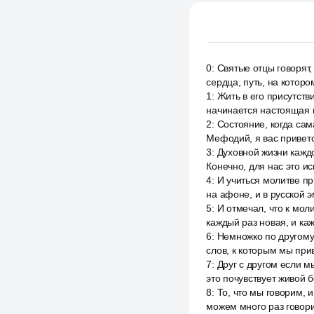
0
:
Святые отцы говорят,
сердца, путь, на которо
1
:
Жить в его присутств
начинается настоящая м
2
:
Состояние, когда сам
Мефодий, я вас приветс
3
:
Духовной жизни каждо
Конечно, для нас это ис
4
:
И учиться молитве п
на афоне, и в русской э
5
:
И отмечал, что к мол
каждый раз новая, и каж
6
:
Немножко по другому.
слов, к которым мы при
7
:
Друг с другом если м
это почувствует живой 
8
:
То, что мы говорим, 
можем много раз говори