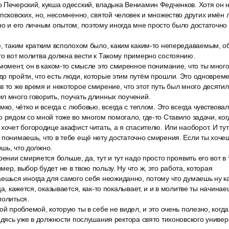
 Печерский, кукша одесский, владыка Вениамин Федченков. Хотя он н
псковских, но, несомненно, святой человек и множество других имён 
но и его личным опытом, поэтому иногда мне просто было достаточно
е, таким кратким всполохом было, каким каким-то непередаваемым, 
то вот молитва должна вести к Такому примерно состоянию.
момент, он в каком-то смысле это смиренное понимание, что ты мног
о пройти, что есть люди, которые этим путём прошли. Это одноврем
 то же время и некоторое смирение, что этот путь был много десяти
л много говорить, поучать длинных поучений.
мко, чётко и всегда с любовью, всегда с теплом. Это всегда чувствова
о рядом со мной тоже во многом помогало, где-то Ставило задачи, ко
хочет богородице акафист читать, а я спасителю. Или наоборот. И ту
 понимаешь, что в тебе ещё нету достаточно смирения. Если ты хоче
шь, что должно.
рении смиряется больше, да, тут и тут надо просто проявить его вот в
ер, выбор будет не в твою пользу. Ну что ж, это работа, которая
ешься иногда для самого себя неожиданно, потому что думаешь ну как
ца, кажется, оказывается, как-то покалывает, и и в молитве ты начина
молиться.
ой проблемой, которую ты в себе не видел, и это очень полезно, когда
одясь уже в должности послушания ректора свято тихоновского универс