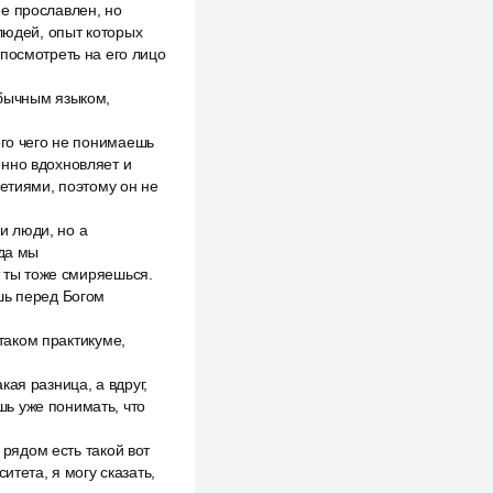
е прославлен, но
людей, опыт которых
 посмотреть на его лицо
обычным языком,
ого чего не понимаешь
енно вдохновляет и
летиями, поэтому он не
ли люди, но а
гда мы
т ты тоже смиряешься.
шь перед Богом
 таком практикуме,
ая разница, а вдруг,
ешь уже понимать, что
 рядом есть такой вот
итета, я могу сказать,