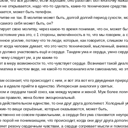
кли, что все должно, если хорошее, оно работает. Вот кнопочку нажа
и не открывается, надо что-то сделать, какие-то технические средства
чается, может быть телефон.
литве не так. В молитве может быть, долгой долгий период сухости, мо
самого себя может быть, он?
ует свою молитву, через какое-то время понимая, что он, может быть
состояние ума это, с 1 стороны, включённость в то, что мы говорим, а 
нное усилие, потому что те люди, которые, как говорится, слишком г
т когда человек думает, что это чисто технический, мысленный, вним
е должно участвовать ещё и сердце. Тандем ума и сердца, умно серде
 чему следует ум, а ум каким-то
 в меру возможности то, что чувствует сердце. Возникает такой диало
оматика в чистом виде, не какой-то психоанализ или самоанализ, но э
ам осознает, что происходит с ним, и вот эта вот его двуединая природ
ы в идеале прийти в единство. Интересная аналогия у святых.
мом и сердцем такой союз, как между мужем и женой. Муж более логи
как правило, жена более эмоциональный.
 в действительном единстве, то они друг друга дополняют. Холодный 
акие-то вещи серьёзные, которые оказываются, может быть,
ственно не совсем правильными, а сердце без ума становится неуп
е порой не понимающим, что происходит, когда они друг друга дополн
яет резону сердечным чувствам, а сердце согревает мысли и помогае