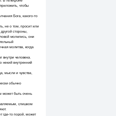
л. В телефоне
 приложить, чтобы
лчания Бога, какого-то
, не о том, просит или
с другой стороны,
оловой молились, они
ательный
чная молитва, когда
г внутри человека.
то некий внутренний
а, мысли и чувства,
чески обычно
ум может быть очень
равляемым, слишком
яют.
т где-то порой, может