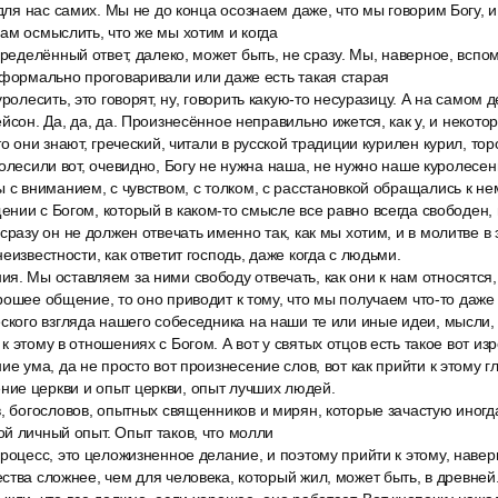
 для нас самих. Мы не до конца осознаем даже, что мы говорим Богу, и
ам осмыслить, что же мы хотим и когда
пределённый ответ, далеко, может быть, не сразу. Мы, наверное, вспо
еформально проговаривали или даже есть такая старая
ролесить, это говорят, ну, говорить какую-то несуразицу. А на самом 
йсон. Да, да, да. Произнесённое неправильно ижется, как у, и некотор
о они знают, греческий, читали в русской традиции курилен курил, тор
ролесили вот, очевидно, Богу не нужна наша, не нужно наше куролесен
 с вниманием, с чувством, с толком, с расстановкой обращались к не
нии с Богом, который в каком-то смысле все равно всегда свободен, 
сразу он не должен отвечать именно так, как мы хотим, и в молитве в
еизвестности, как ответит господь, даже когда с людьми.
я. Мы оставляем за ними свободу отвечать, как они к нам относятся
рошее общение, то оно приводит к тому, что мы получаем что-то даже 
ского взгляда нашего собеседника на наши те или иные идеи, мысли, 
 этому в отношениях с Богом. А вот у святых отцов есть такое вот изр
ие ума, да не просто вот произнесение слов, вот как прийти к этому 
ие церкви и опыт церкви, опыт лучших людей.
в, богословов, опытных священников и мирян, которые зачастую иног
й личный опыт. Опыт таков, что молли
роцесс, это целожизненное делание, и поэтому прийти к этому, наве
ства сложнее, чем для человека, который жил, может быть, в древней