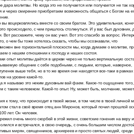
е дара молитвы. Но когда это не получается или получается не так х
 и через смирение приобретаем возможность общаться с Богом на ег
ение.
о вы воцерковлялись вместе со своим братом. Это удивительная, коне
 это происходило, с чем пришлось столкнуться. И у вас был духовник, д
 Вот расскажите, чему он вас учил. Вот это спасибо за вопрос. Интере
то, о чем бы тоже хотелось сказать, чтобы мы осознавали, что
можен вне горизонтальной плоскости мы, когда думаем о молитве, пре
аем о нашем отношении к господу и наших состоя.
аки опыт молитвы даётся в церкви через не только вертикальную сос
азываемую общение с себе подобными, с людьми, которые, наверное,
тупенек выше тебя, но в то же время они находятся все-таки в рамках 
лов на уровне какой-то.
да я называю это неким духовным вай фаем. Какое-то ощущение того,
ом с таким человеком. Какой-то опыт. Ну, может быть, молчание, може
ия к тому, что происходит в твоей жизни, в том числе в твоей личной 
атом стал в своё время отец анн Миронов, который почил прошлой о
00 лет. Он человек.
режил очень много скорбей в этой жизни, советские гонения на веру 
молился и встречался, в свою очередь, с очень большим числом дост
стивых мирян, священников, архиереев и просто святых людей, сред