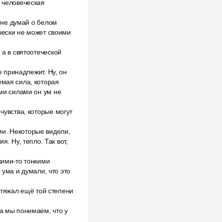
и человеческая
о не думай о белом
чески не может своими
 а в святоотеческой
е принадлежит. Ну, он
емая сила, которая
ими силами он ум не
чувства, которые могут
ми. Некоторые видели,
. Ну, тепло. Так вот,
кими-то тонкими
 ума и думали, что это
 стяжал ещё той степени
да мы понимаем, что у