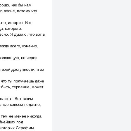
орошо, как бы нам
о волне, потому что
чно, история. Вот
а, которого.
сно. Я думаю, что вот в
жде всего, конечно,
тавляющую, но через
твоей доступности, и их
 что ты получаешь даже
т быть, терпение, может
молитве. Вот таким
сенью совсем недавно,
и тем не менее никогда
ойнейших под
и которых Серафим