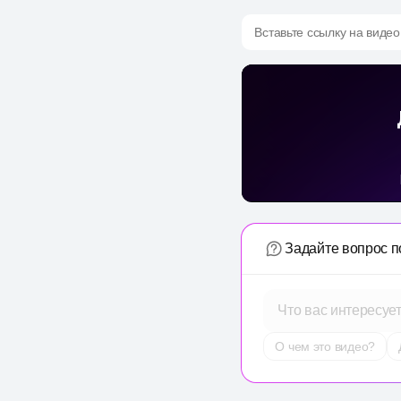
Вставьте ссылку на видео
Задайте вопрос п
Что вас интересуе
О чем это видео?