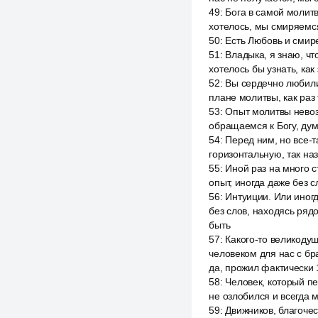
49
:
Бога в самой молитв
хотелось, мы смиряемся
50
:
Есть Любовь и смир
51
:
Владыка, я знаю, чт
хотелось бы узнать, как
52
:
Вы сердечно любили.
плане молитвы, как раз 
53
:
Опыт молитвы невоз
обращаемся к Богу, дум
54
:
Перед ним, но все-т
горизонтальную, так н
55
:
Иной раз на много с
опыт, иногда даже без с
56
:
Интуиции. Или иног
без слов, находясь ряд
быть
57
:
Какого-то великодуш
человеком для нас с бр
да, прожил фактически 1
58
:
Человек, который пе
не озлобился и всегда 
59
:
Движников, благоче