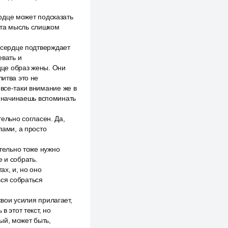
ердце может подсказать
эта мысль слишком
, сердце подтверждает
евать и
рдце образ жены. Они
литва это не
 все-таки внимание же в
ты начинаешь вспоминать
тельно согласен. Да,
лами, а просто
ительно тоже нужно
 и собрать.
ах, и, но оно
ься собраться
свои усилия прилагает,
в этот текст, но
ый, может быть,