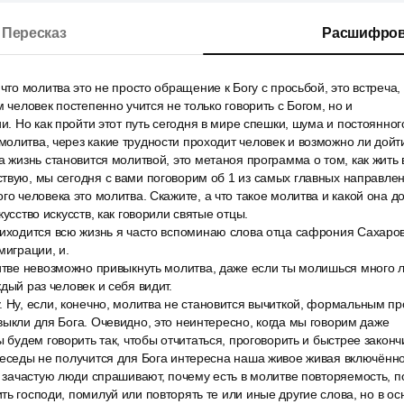
Пересказ
Расшифров
 что молитва это не просто обращение к Богу с просьбой, это встреча,
м человек постепенно учится не только говорить с Богом, но и
ии. Но как пройти этот путь сегодня в мире спешки, шума и постоянно
олитва, через какие трудности проходит человек и возможно ли дойт
а жизнь становится молитвой, это метаноя программа о том, как жить
твую, мы сегодня с вами поговорим об 1 из самых главных направлен
го человека это молитва. Скажите, а что такое молитва и какой она 
кусство искусств, как говорили святые отцы.
риходится всю жизнь я часто вспоминаю слова отца сафрония Сахаров
миграции, и.
итве невозможно привыкнуть молитва, даже если ты молишься много л
дый раз человек и себя видит.
 Ну, если, конечно, молитва не становится вычиткой, формальным пр
выкли для Бога. Очевидно, это неинтересно, когда мы говорим даже
ы будем говорить так, чтобы отчитаться, проговорить и быстрее законч
беседы не получится для Бога интересна наша живое живая включённо
и зачастую люди спрашивают, почему есть в молитве повторяемость, 
ть господи, помилуй или повторять те или иные другие слова, но в ос