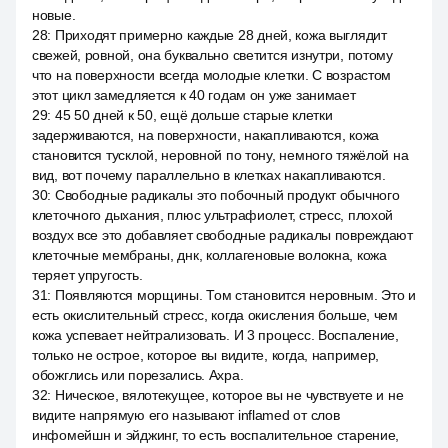
новые.
28
:
Приходят примерно каждые 28 дней, кожа выглядит
свежей, ровной, она буквально светится изнутри, потому
что на поверхности всегда молодые клетки. С возрастом
этот цикл замедляется к 40 годам он уже занимает
29
:
45 50 дней к 50, ещё дольше старые клетки
задерживаются, на поверхности, накапливаются, кожа
становится тусклой, неровной по тону, немного тяжёлой на
вид, вот почему параллельно в клетках накапливаются.
30
:
Свободные радикалы это побочный продукт обычного
клеточного дыхания, плюс ультрафиолет, стресс, плохой
воздух все это добавляет свободные радикалы повреждают
клеточные мембраны, днк, коллагеновые волокна, кожа
теряет упругость.
31
:
Появляются морщины. Том становится неровным. Это и
есть окислительный стресс, когда окисления больше, чем
кожа успевает нейтрализовать. И 3 процесс. Воспаление,
только не острое, которое вы видите, когда, например,
обожглись или порезались. Ахра.
32
:
Ническое, вялотекущее, которое вы не чувствуете и не
видите напрямую его называют inflamed от слов
инфомейшн и эйджинг, то есть воспалительное старение,