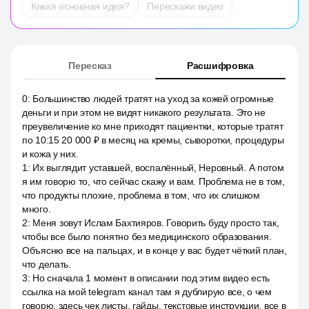
Какая основная идея?
Перескажи видео
Пересказ
Расшифровка
0
:
Большинство людей тратят на уход за кожей огромные
деньги и при этом не видят никакого результата. Это не
преувеличение ко мне приходят пациентки, которые тратят
по 10:15 20 000 ₽ в месяц на кремы, сыворотки, процедуры
и кожа у них.
1
:
Их выглядит уставшей, воспалённый, Неровный. А потом
я им говорю то, что сейчас скажу и вам. Проблема не в том,
что продукты плохие, проблема в том, что их слишком
много.
2
:
Меня зовут Ислам Бахтияров. Говорить буду просто так,
чтобы все было понятно без медицинского образования.
Объясню все на пальцах, и в конце у вас будет чёткий план,
что делать.
3
:
Но сначала 1 момент в описании под этим видео есть
ссылка на мой telegram канал там я дублирую все, о чем
говорю, здесь чек листы, гайды, текстовые инструкции, все в