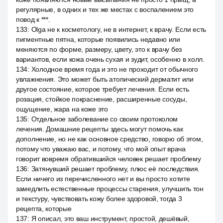
регулярные, в одних и тех же местах с воспалением это
повод к ***.
133
:
Olga не к косметологу, не в интернет, к врачу. Если есть
пигментные пятна, которые появились недавно или
меняются по форме, размеру, цвету, это к врачу без
вариантов, если кожа очень сухая и зудит, особенно в холл.
134
:
Холодное время года и это не проходит от обычного
увлажнения. Это может быть атопический дерматит или
другое состояние, которое требует лечения. Если есть
розация, стойкое покраснение, расширенные сосуды,
ощущение, жара на коже это
135
:
Отдельное заболевание со своим протоколом
лечения. Домашние рецепты здесь могут помочь как
дополнение, но не как основное средство, говорю об этом,
потому что уважаю вас, и потому, что мой опыт врача
говорит вовремя обратившийся человек решает проблему
136
:
Затянувший решает проблему, плюс её последствия.
Если ничего из перечисленного нет и вы просто хотите
замедлить естественные процессы старения, улучшить тон
и текстуру, чувствовать кожу более здоровой, тогда 3
рецепта, которые
137
:
Я описал, это ваш инструмент, простой, дешёвый,