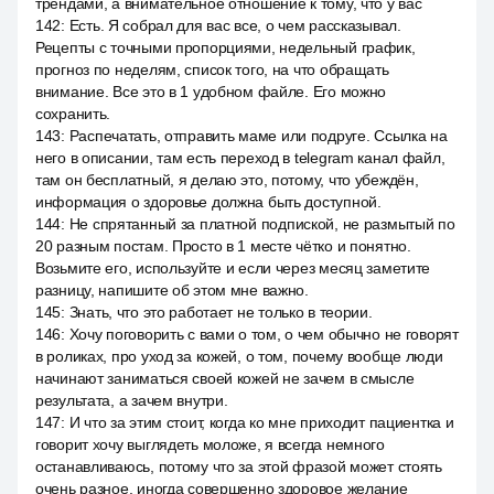
трендами, а внимательное отношение к тому, что у вас
142
:
Есть. Я собрал для вас все, о чем рассказывал.
Рецепты с точными пропорциями, недельный график,
прогноз по неделям, список того, на что обращать
внимание. Все это в 1 удобном файле. Его можно
сохранить.
143
:
Распечатать, отправить маме или подруге. Ссылка на
него в описании, там есть переход в telegram канал файл,
там он бесплатный, я делаю это, потому, что убеждён,
информация о здоровье должна быть доступной.
144
:
Не спрятанный за платной подпиской, не размытый по
20 разным постам. Просто в 1 месте чётко и понятно.
Возьмите его, используйте и если через месяц заметите
разницу, напишите об этом мне важно.
145
:
Знать, что это работает не только в теории.
146
:
Хочу поговорить с вами о том, о чем обычно не говорят
в роликах, про уход за кожей, о том, почему вообще люди
начинают заниматься своей кожей не зачем в смысле
результата, а зачем внутри.
147
:
И что за этим стоит, когда ко мне приходит пациентка и
говорит хочу выглядеть моложе, я всегда немного
останавливаюсь, потому что за этой фразой может стоять
очень разное, иногда совершенно здоровое желание