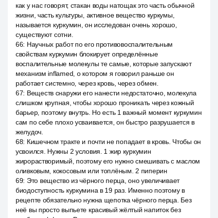
как у нас говорят, стакан воды натощак это часть обычной
жизни, часть культуры, активное вещество куркумы,
называется куркумин, он исследован очень хорошо,
существуют сотни.
66
:
Научных работ по его противовоспалительным
свойствам куркумин блокирует определённые
воспалительные молекулы те самые, которые запускают
механизм inflamed, о котором я говорил раньше он
работает системно, через кровь, через обмен.
67
:
Веществ снаружи его нанести недостаточно, молекула
слишком крупная, чтобы хорошо проникать через кожный
барьер, поэтому внутрь. Но есть 1 важный момент куркумин
сам по себе плохо усваивается, он быстро разрушается в
желудоч.
68
:
Кишечном тракте и почти не попадает в кровь. Чтобы он
усвоился. Нужны 2 условия. 1 жир куркумин
жирорастворимый, поэтому его нужно смешивать с маслом
оливковым, кокосовым или топлёным. 2 пиперин
69
:
Это вещество из чёрного перца, оно увеличивает
биодоступность куркумина в 19 раз. Именно поэтому в
рецепте обязательно нужна щепотка чёрного перца. Без
неё вы просто выпьете красивый жёлтый напиток без