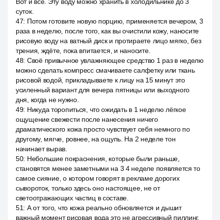
Вот и все. Эту воду можно хранить в холодильнике до 3
суток.
47
:
Потом готовите новую порцию, применяется вечером, 3
раза в неделю, после того, как вы очистили кожу, наносите
рисовую воду на ватный диск и протираете лицо мягко, без
трения, ждёте, пока впитается, и наносите.
48
:
Своё привычное увлажняющее средство 1 раз в неделю
можно сделать компресс смачиваете салфетку или ткань
рисовой водой, прикладываете к лицу на 15 минут это
усиленный вариант для вечера пятницы или выходного
дня, когда не нужно.
49
:
Никуда торопиться, что ожидать в 1 неделю лёгкое
ощущение свежести после нанесения ничего
драматического кожа просто чувствует себя немного по
другому, мягче, ровнее, на ощупь. На 2 неделе тон
начинает вырав.
50
:
Небольшие покраснения, которые были раньше,
становятся менее заметными на 3 4 неделе появляется то
самое сияние, о котором говорят в рекламе дорогих
сывороток, только здесь оно настоящее, не от
светоотражающих частиц в составе.
51
:
А от того, что кожа реально обновляется и дышит
важный момент рисовая вода это не агрессивный пиллинг,