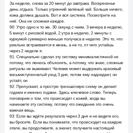
За неделю, снова за 20 минут до завтрака. Воскресенье
день отдыха. Только утренний зелёный чай. Больше ничего,
кожа должна дышать. Вот и вся система. Посмотрите на
неё. Она не сложная каждое.
90
:
Утро одно и то же. 30 секунд с чаем, 3 вечера в неделю,
5 минут с рисовой водой, 2 утра в неделю, 2 минуты с
куркумой суммарно меньше получаса в неделю. Это то, что
реально встраивается в жизнь, а не то, от чего устаёшь
через 2 недели я.
91
:
Специально сделал эту систему минималистичной не
потому, что ленюсь объяснять, а потому, что знаю, сложные
ритуалы не выживают. Человек может выдержать красивый
восьмиступенчатый уход 3 дня, потом ему надоедает, он
устаёт, он
92
:
Пропускает, а простую трехшаговую схему он делает
годами и именно годами. Здесь ключевое слово. Теперь
поговорим о том, что происходит с кожей, когда вы
начинаете эту систему, потому что ожидание это очень
важная вещь.
93
:
Если вы ждёте результата через 3 дня и не видите его,
вы бросите. Если вы понимаете, что происходит на каждом
этапе, вы продолжаете, а значит, получаете настоящий