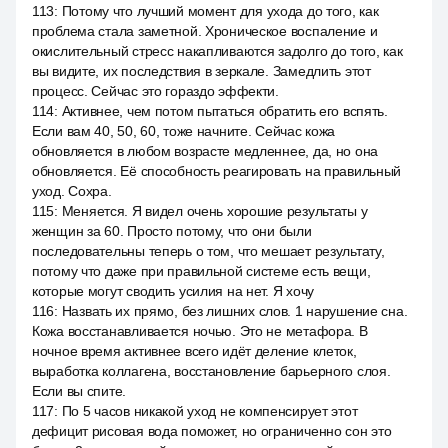
113
:
Потому что лучший момент для ухода до того, как
проблема стала заметной. Хроническое воспаление и
окислительный стресс накапливаются задолго до того, как
вы видите, их последствия в зеркале. Замедлить этот
процесс. Сейчас это гораздо эффекти.
114
:
Активнее, чем потом пытаться обратить его вспять.
Если вам 40, 50, 60, тоже начните. Сейчас кожа
обновляется в любом возрасте медленнее, да, но она
обновляется. Её способность реагировать на правильный
уход. Сохра.
115
:
Меняется. Я видел очень хорошие результаты у
женщин за 60. Просто потому, что они были
последовательны теперь о том, что мешает результату,
потому что даже при правильной системе есть вещи,
которые могут сводить усилия на нет. Я хочу
116
:
Назвать их прямо, без лишних слов. 1 нарушение сна.
Кожа восстанавливается ночью. Это не метафора. В
ночное время активнее всего идёт деление клеток,
выработка коллагена, восстановление барьерного слоя.
Если вы спите.
117
:
По 5 часов никакой уход не компенсирует этот
дефицит рисовая вода поможет, но ограниченно сон это