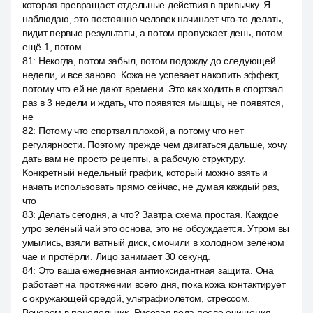
которая превращает отдельные действия в привычку. Я
наблюдаю, это постоянно человек начинает что-то делать,
видит первые результаты, а потом пропускает день, потом
ещё 1, потом.
81
:
Некогда, потом забыл, потом подожду до следующей
недели, и все заново. Кожа не успевает накопить эффект,
потому что ей не дают времени. Это как ходить в спортзал
раз в 3 недели и ждать, что появятся мышцы, не появятся,
не
82
:
Потому что спортзал плохой, а потому что нет
регулярности. Поэтому прежде чем двигаться дальше, хочу
дать вам не просто рецепты, а рабочую структуру.
Конкретный недельный график, который можно взять и
начать использовать прямо сейчас, не думая каждый раз,
что
83
:
Делать сегодня, а что? Завтра схема простая. Каждое
утро зелёный чай это основа, это не обсуждается. Утром вы
умылись, взяли ватный диск, смочили в холодном зелёном
чае и протёрли. Лицо занимает 30 секунд.
84
:
Это ваша ежедневная антиоксидантная защита. Она
работает на протяжении всего дня, пока кожа контактирует
с окружающей средой, ультрафиолетом, стрессом.
Вечером в понедельник. Рисовая вода после очищения