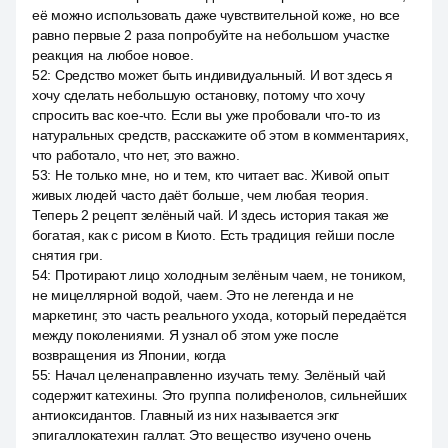
её можно использовать даже чувствительной коже, но все
равно первые 2 раза попробуйте на небольшом участке
реакция на любое новое.
52
:
Средство может быть индивидуальный. И вот здесь я
хочу сделать небольшую остановку, потому что хочу
спросить вас кое-что. Если вы уже пробовали что-то из
натуральных средств, расскажите об этом в комментариях,
что работало, что нет, это важно.
53
:
Не только мне, но и тем, кто читает вас. Живой опыт
живых людей часто даёт больше, чем любая теория.
Теперь 2 рецепт зелёный чай. И здесь история такая же
богатая, как с рисом в Киото. Есть традиция гейши после
снятия гри.
54
:
Протирают лицо холодным зелёным чаем, не тоником,
не мицеллярной водой, чаем. Это не легенда и не
маркетинг, это часть реального ухода, который передаётся
между поколениями. Я узнал об этом уже после
возвращения из Японии, когда
55
:
Начал целенаправленно изучать тему. Зелёный чай
содержит катехины. Это группа полифенолов, сильнейших
антиоксидантов. Главный из них называется эгкг
эпигаллокатехин галлат. Это вещество изучено очень