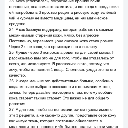
23
:
Кожа успокоилась, покраснение прошло почти
полностью, она сама это заметила, и вот тогда я предложил
ей попробовать 3 простых рецепта рисовую воду, зелёный
чай и куркуму не вместо медицины, ни как магическое
средство.
24
:
А как базовую поддержку, которая работает с самими
механизмами старения кожи, мягко, без агрессии.
Постепенно, через месяц она сказала кожа стала ровнее.
Через 2 я не знаю, что происходит, но я выгляжу.
25
:
Лучше через 3 попросила рецепты для своей мамы. Я
рассказываю вам это не для того, чтобы вы отказались от
всего, что используете. Я рассказываю это, потому, что
хочу, чтобы вы поняли 1 вещь. Сложность ухода это не его
качество.
26
:
Иногда меньше это действительно больше, особенно
когда меньше выбрано осознанно и с пониманием того,
зачем. Теперь давайте поговорим о том, почему вообще
кожа стареет так как стареет. Это важно не для общего
развития.
27
:
А для того, чтобы вы понимали, зачем нужны именно
эти 3 рецепта, а не какие-то другие, представьте себе кожу
как живую ткань, которая постоянно обновляется в
молодости, этот процесс идёт быстро, старые клетки уходят