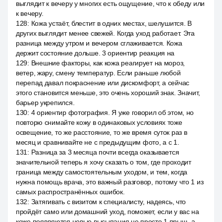
выглядит к вечеру у многих есть ощущение, что к обеду или
к вечеру.
128
:
Кожа устаёт, блестит в одних местах, шелушится. В
других выглядит менее свежей. Когда уход работает. Эта
разница между утром и вечером сглаживается. Кожа
держит состояние дольше. 3 ориентир реакция на
129
:
Внешние факторы, как кожа реагирует на мороз,
ветер, жару, смену температур. Если раньше любой
перепад давал покраснение или дискомфорт, а сейчас
этого становится меньше, это очень хороший знак. Значит,
барьер укрепился.
130
:
4 ориентир фотография. Я уже говорил об этом, но
повторю снимайте кожу в одинаковых условиях тоже
освещение, то же расстояние, то же время суток раз в
месяц и сравнивайте не с предыдущим фото, а с 1.
131
:
Разница за 3 месяца почти всегда оказывается
значительной теперь я хочу сказать о том, где проходит
граница между самостоятельным уходом, и тем, когда
нужна помощь врача, это важный разговор, потому что 1 из
самых распространённых ошибок.
132
:
Затягивать с визитом к специалисту, надеясь, что
пройдёт само или домашний уход, поможет, если у вас на
коже появляются новые высыпания не просто 1 прыщ, а