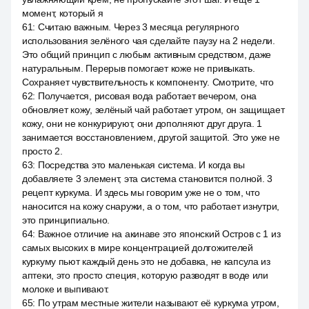
момент, который я
61
:
Считаю важным. Через 3 месяца регулярного
использования зелёного чая сделайте паузу на 2 недели.
Это общий принцип с любым активным средством, даже
натуральным. Перерыв помогает коже не привыкать.
Сохраняет чувствительность к компоненту. Смотрите, что
62
:
Получается, рисовая вода работает вечером, она
обновляет кожу, зелёный чай работает утром, он защищает
кожу, они не конкурируют, они дополняют друг друга. 1
занимается восстановлением, другой защитой. Это уже не
просто 2.
63
:
Посредства это маленькая система. И когда вы
добавляете 3 элемент, эта система становится полной. 3
рецепт куркума. И здесь мы говорим уже не о том, что
наносится на кожу снаружи, а о том, что работает изнутри,
это принципиально.
64
:
Важное отличие на акинаве это японский Остров с 1 из
самых высоких в мире концентрацией долгожителей
куркуму пьют каждый день это не добавка, не капсула из
аптеки, это просто специя, которую разводят в воде или
молоке и выпивают.
65
:
По утрам местные жители называют её куркума утром,