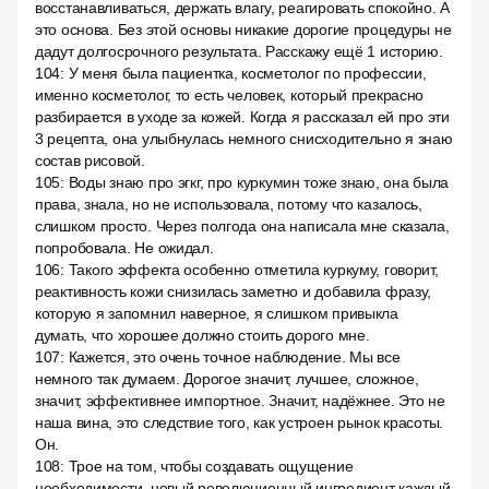
восстанавливаться, держать влагу, реагировать спокойно. А
это основа. Без этой основы никакие дорогие процедуры не
дадут долгосрочного результата. Расскажу ещё 1 историю.
104
:
У меня была пациентка, косметолог по профессии,
именно косметолог, то есть человек, который прекрасно
разбирается в уходе за кожей. Когда я рассказал ей про эти
3 рецепта, она улыбнулась немного снисходительно я знаю
состав рисовой.
105
:
Воды знаю про эгкг, про куркумин тоже знаю, она была
права, знала, но не использовала, потому что казалось,
слишком просто. Через полгода она написала мне сказала,
попробовала. Не ожидал.
106
:
Такого эффекта особенно отметила куркуму, говорит,
реактивность кожи снизилась заметно и добавила фразу,
которую я запомнил наверное, я слишком привыкла
думать, что хорошее должно стоить дорого мне.
107
:
Кажется, это очень точное наблюдение. Мы все
немного так думаем. Дорогое значит, лучшее, сложное,
значит, эффективнее импортное. Значит, надёжнее. Это не
наша вина, это следствие того, как устроен рынок красоты.
Он.
108
:
Трое на том, чтобы создавать ощущение
необходимости, новый революционный ингредиент каждый