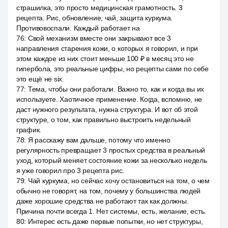
страшилка, это просто медицинская грамотность. 3
рецепта. Рис, обновление, чай, защита куркума.
Противовоспали. Каждый работает на
76
:
Свой механизм вместе они закрывают все 3
направления старения кожи, о которых я говорил, и при
этом каждое из них стоит меньше 100 ₽ в месяц это не
гипербола, это реальные цифры, но рецепты сами по себе
это ещё не six.
77
:
Тема, чтобы они работали. Важно то, как и когда вы их
используете. Хаотичное применение. Когда, вспомню, не
даст нужного результата, нужна структура. И вот об этой
структуре, о том, как правильно выстроить недельный
график.
78
:
Я расскажу вам дальше, потому что именно
регулярность превращает 3 простых средства в реальный
уход, который меняет состояние кожи за несколько недель
я уже говорил про 3 рецепта рис.
79
:
Чай куркума, но сейчас хочу остановиться на том, о чем
обычно не говорят, на том, почему у большинства людей
даже хорошие средства не работают так как должны.
Причина почти всегда 1. Нет системы, есть, желание, есть.
80
:
Интерес есть даже первые попытки, но нет структуры,