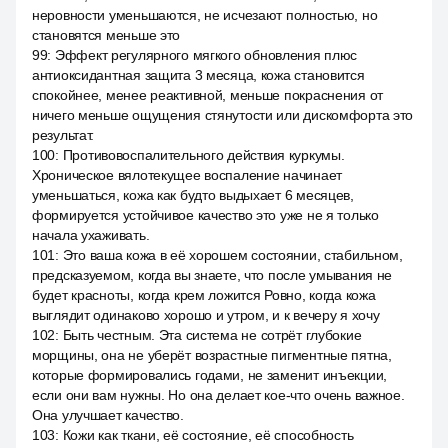
неровности уменьшаются, не исчезают полностью, но
становятся меньше это
99
:
Эффект регулярного мягкого обновления плюс
антиоксидантная защита 3 месяца, кожа становится
спокойнее, менее реактивной, меньше покраснения от
ничего меньше ощущения стянутости или дискомфорта это
результат.
100
:
Противовоспалительного действия куркумы.
Хроническое вялотекущее воспаление начинает
уменьшаться, кожа как будто выдыхает 6 месяцев,
формируется устойчивое качество это уже не я только
начала ухаживать.
101
:
Это ваша кожа в её хорошем состоянии, стабильном,
предсказуемом, когда вы знаете, что после умывания не
будет красноты, когда крем ложится Ровно, когда кожа
выглядит одинаково хорошо и утром, и к вечеру я хочу
102
:
Быть честным. Эта система не сотрёт глубокие
морщины, она не уберёт возрастные пигментные пятна,
которые формировались годами, не заменит инъекции,
если они вам нужны. Но она делает кое-что очень важное.
Она улучшает качество.
103
:
Кожи как ткани, её состояние, её способность