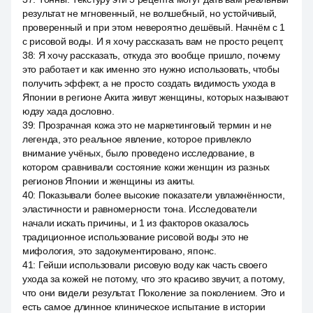
результат не мгновенный, не волшебный, но устойчивый,
проверенный и при этом невероятно дешёвый. Начнём с 1
с рисовой воды. И я хочу рассказать вам не просто рецепт,
38
:
Я хочу рассказать, откуда это вообще пришло, почему
это работает и как именно это нужно использовать, чтобы
получить эффект, а не просто создать видимость ухода в
Японии в регионе Акита живут женщины, которых называют
юдзу хада дословно.
39
:
Прозрачная кожа это не маркетинговый термин и не
легенда, это реальное явление, которое привлекло
внимание учёных, было проведено исследование, в
котором сравнивали состояние кожи женщин из разных
регионов Японии и женщины из акиты.
40
:
Показывали более высокие показатели увлажнённости,
эластичности и равномерности тона. Исследователи
начали искать причины, и 1 из факторов оказалось
традиционное использование рисовой воды это не
мифология, это задокументировано, японс.
41
:
Гейши использовали рисовую воду как часть своего
ухода за кожей не потому, что это красиво звучит, а потому,
что они видели результат. Поколение за поколением. Это и
есть самое длинное клиническое испытание в истории