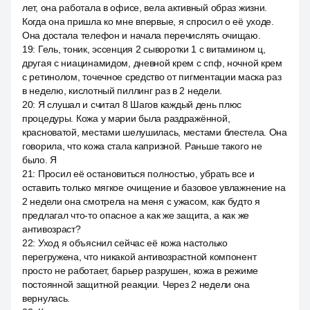
лет, она работала в офисе, вела активный образ жизни.
Когда она пришла ко мне впервые, я спросил о её уходе.
Она достала телефон и начала перечислять очищаю.
19
:
Гель, тоник, эссенция 2 сыворотки 1 с витамином ц,
другая с ниацинамидом, дневной крем с спф, ночной крем
с ретинолом, точечное средство от пигментации маска раз
в неделю, кислотный пиллинг раз в 2 недели.
20
:
Я слушал и считал 8 Шагов каждый день плюс
процедуры. Кожа у марии была раздражённой,
красноватой, местами шелушилась, местами блестела. Она
говорила, что кожа стала капризной. Раньше такого не
было. Я
21
:
Просил её остановиться полностью, убрать все и
оставить только мягкое очищение и базовое увлажнение на
2 недели она смотрела на меня с ужасом, как будто я
предлагал что-то опасное а как же защита, а как же
антивозраст?
22
:
Уход я объяснил сейчас её кожа настолько
перегружена, что никакой антивозрастной компонент
просто не работает, барьер разрушен, кожа в режиме
постоянной защитной реакции. Через 2 недели она
вернулась.