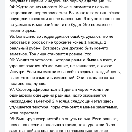
результат. Первые 2 недели это период адаптации. Ни
94
:
Ждите от них многого. Кожа знакомится с новыми
веществами, перестраивается. Вы можете заметить лёгкое
ощущение свежести после нанесения. Это уже хорошо, но
визуальных изменений почти не будет. Это нормально
именно здесь.
95
:
Большинство людей делают ошибку, думают, что не
работает, и бросают не бросайте конец 1 месяца. 1
реальный рубеж. Вот здесь уже должно быть кое-что
заметное. Тон лица становится ровнее. Ухо.
96
:
Уходит та усталость, которая раньше была на коже, с
утра появляется лёгкое сияние, не глянцевое, а живое.
Изнутри. Если вы смотрите на себя в зеркало каждый день,
вы можете не заметить изменений. Они накапливаются
постепенно, лучше.
97
:
Сфотографироваться в 1 день и через месяц при
одинаковом освещении разница часто оказывается
неожиданно заметной 2 месяца следующий этап здесь
улучшается текстура, поры становятся менее заметными,
кожа перестаёт.
98
:
Быть крупнозернистой на ощупь на вид. Если раньше,
после нанесения тонального крема, текстура кожи была
заметна, сейчас она начинает сглаживаться, мелкие