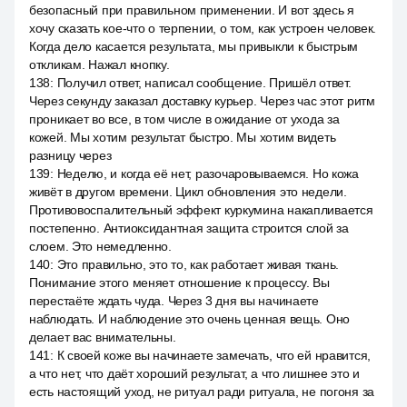
безопасный при правильном применении. И вот здесь я
хочу сказать кое-что о терпении, о том, как устроен человек.
Когда дело касается результата, мы привыкли к быстрым
откликам. Нажал кнопку.
138
:
Получил ответ, написал сообщение. Пришёл ответ.
Через секунду заказал доставку курьер. Через час этот ритм
проникает во все, в том числе в ожидание от ухода за
кожей. Мы хотим результат быстро. Мы хотим видеть
разницу через
139
:
Неделю, и когда её нет, разочаровываемся. Но кожа
живёт в другом времени. Цикл обновления это недели.
Противовоспалительный эффект куркумина накапливается
постепенно. Антиоксидантная защита строится слой за
слоем. Это немедленно.
140
:
Это правильно, это то, как работает живая ткань.
Понимание этого меняет отношение к процессу. Вы
перестаёте ждать чуда. Через 3 дня вы начинаете
наблюдать. И наблюдение это очень ценная вещь. Оно
делает вас внимательны.
141
:
К своей коже вы начинаете замечать, что ей нравится,
а что нет, что даёт хороший результат, а что лишнее это и
есть настоящий уход, не ритуал ради ритуала, не погоня за