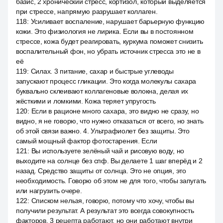
базис, 2 хронический стресс, кортизол, который выделяется
при стрессе, напрямую разрушает коллаген.
118
:
Усиливает воспаление, нарушает барьерную функцию
кожи. Это физиология не лирика. Если вы в постоянном
стрессе, кожа будет реагировать, куркума поможет снизить
воспалительный фон, но убрать источник стресса это не в
её
119
:
Силах. 3 питание, сахар и быстрые углеводы
запускают процесс гликации. Это когда молекулы сахара
буквально склеивают коллагеновые волокна, делая их
жёсткими и ломкими. Кожа теряет упругость
120
:
Если в рационе много сахара, это видно не сразу, но
видно, я не говорю, что нужно отказаться от всего, но знать
об этой связи важно. 4. Ультрафиолет без защиты. Это
самый мощный фактор фотостарения. Если
121
:
Вы используете зелёный чай и рисовую воду, но
выходите на солнце без спф. Вы делаете 1 шаг вперёд и 2
назад. Средство защиты от солнца. Это не опция, это
необходимость. Говорю об этом не для того, чтобы запугать
или нагрузить очере.
122
:
Списком нельзя, говорю, потому что хочу, чтобы вы
получили результат. А результат это всегда совокупность
факторов. 3 рецепта работают, но они работают внутри