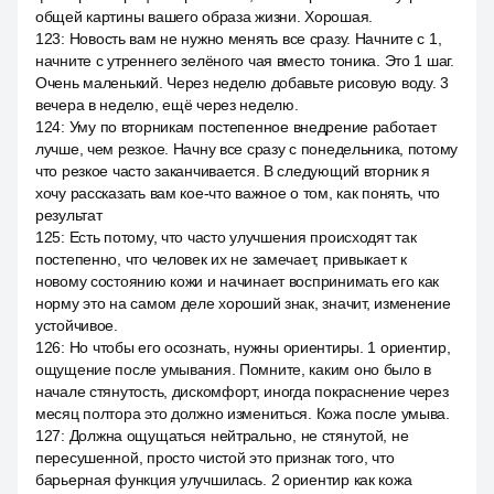
общей картины вашего образа жизни. Хорошая.
123
:
Новость вам не нужно менять все сразу. Начните с 1,
начните с утреннего зелёного чая вместо тоника. Это 1 шаг.
Очень маленький. Через неделю добавьте рисовую воду. 3
вечера в неделю, ещё через неделю.
124
:
Уму по вторникам постепенное внедрение работает
лучше, чем резкое. Начну все сразу с понедельника, потому
что резкое часто заканчивается. В следующий вторник я
хочу рассказать вам кое-что важное о том, как понять, что
результат
125
:
Есть потому, что часто улучшения происходят так
постепенно, что человек их не замечает, привыкает к
новому состоянию кожи и начинает воспринимать его как
норму это на самом деле хороший знак, значит, изменение
устойчивое.
126
:
Но чтобы его осознать, нужны ориентиры. 1 ориентир,
ощущение после умывания. Помните, каким оно было в
начале стянутость, дискомфорт, иногда покраснение через
месяц полтора это должно измениться. Кожа после умыва.
127
:
Должна ощущаться нейтрально, не стянутой, не
пересушенной, просто чистой это признак того, что
барьерная функция улучшилась. 2 ориентир как кожа