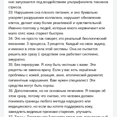
оно запускается под воздействием ультрафиолета токсинов
стресса.
33
:
Нарушение сна плохого питания, и оно буквально
ускоряет разрушение коллагена, нарушает обновление
клеток, делает кожу более реактивной и чувствительной.
Именно поэтому у людей, которые много нервничают или
мало спят, кожа стареет быстрее.
34
:
Это не просто так говорят, это реальный биологический
механизм. 3 процесса, 3 рецепта. Каждый на свою задачу,
и именно в этом сила этой системы. Она не пытается
решить все сразу 1 средством она работает системно,
аккуратно.
35
:
Без перегрузки. Я хочу быть честным с вами. Эти
рецепты не замена врачу. Если у вас есть серьёзные
проблемы с кожей, розация, акне, атопический дерматит,
пигментные нарушения. Вам нужен специалист. Эти
средства могут быть хорош.
36
:
Дополнением, но не основным лечением. Я говорю об
этом сразу, потому что считаю, что человек должен
понимать границы любого метода народного или
медицинского, но если вы хотите поддержать кожу,
замедлить видимые признаки старения, улучшить
37
:
Тонны. Текстуру эти 3 рецепта могут дать вам реальный