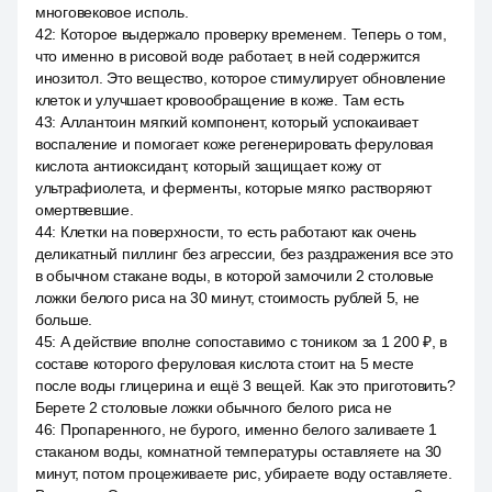
многовековое исполь.
42
:
Которое выдержало проверку временем. Теперь о том,
что именно в рисовой воде работает, в ней содержится
инозитол. Это вещество, которое стимулирует обновление
клеток и улучшает кровообращение в коже. Там есть
43
:
Аллантоин мягкий компонент, который успокаивает
воспаление и помогает коже регенерировать феруловая
кислота антиоксидант, который защищает кожу от
ультрафиолета, и ферменты, которые мягко растворяют
омертвевшие.
44
:
Клетки на поверхности, то есть работают как очень
деликатный пиллинг без агрессии, без раздражения все это
в обычном стакане воды, в которой замочили 2 столовые
ложки белого риса на 30 минут, стоимость рублей 5, не
больше.
45
:
А действие вполне сопоставимо с тоником за 1 200 ₽, в
составе которого феруловая кислота стоит на 5 месте
после воды глицерина и ещё 3 вещей. Как это приготовить?
Берете 2 столовые ложки обычного белого риса не
46
:
Пропаренного, не бурого, именно белого заливаете 1
стаканом воды, комнатной температуры оставляете на 30
минут, потом процеживаете рис, убираете воду оставляете.