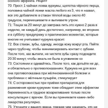
особого эффекта. Рецепт
70
:
Прост. 1 чайная ложка куркумы, щепотка чёрного перца,
половина чайной ложки масла любого из 3, что я назвал,
все это добавляете в стакан тёплой воды около 40
градусов, перемешиваете и выпиваете утром.
71
:
Тощак за 20 минут до завтрака пить это нужно 2 раза в
неделю, не каждый день достаточно, например, во вторник
и в субботу предупрежу о практических моментах, которые
многие не учитывают куркума красит.
72
:
Все стакан, зубы, одежду, иногда кожу вокруг рта. Пейте
через трубочку, чтобы минимизировать контакт с зубами.
После того, как выпили, не чистите зубы сразу подождите
20:30 минут, чтобы эмаль не была в уязвимом со
73
:
Состоянии и одевайтесь. После того, как допьёте не до,
и обязательно о противопоказаниях. Куркума не для всех
она противопоказана при жёлчнокаменной болезни и
проблемах с жёлчным пузырём, стимулирует
74
:
С осторожностью при приёме препаратов для
разжижения крови куркумин тоже обладает этим эффектом
беременность и грудное вскармливание только после
консультации с врачом. Если вы принимаете какие-либо
лекарства регулярно.
75
:
Уточните у вашего врача, прежде чем начинать, это не