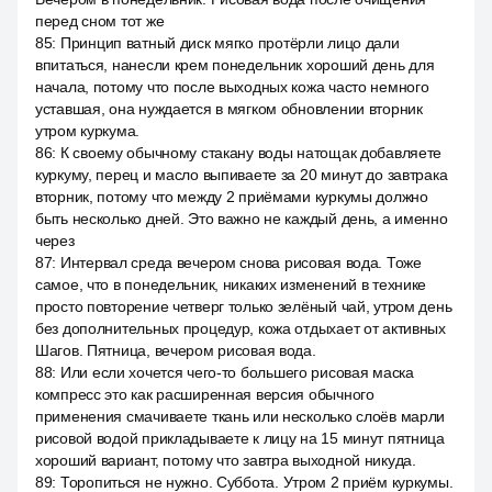
перед сном тот же
85
:
Принцип ватный диск мягко протёрли лицо дали
впитаться, нанесли крем понедельник хороший день для
начала, потому что после выходных кожа часто немного
уставшая, она нуждается в мягком обновлении вторник
утром куркума.
86
:
К своему обычному стакану воды натощак добавляете
куркуму, перец и масло выпиваете за 20 минут до завтрака
вторник, потому что между 2 приёмами куркумы должно
быть несколько дней. Это важно не каждый день, а именно
через
87
:
Интервал среда вечером снова рисовая вода. Тоже
самое, что в понедельник, никаких изменений в технике
просто повторение четверг только зелёный чай, утром день
без дополнительных процедур, кожа отдыхает от активных
Шагов. Пятница, вечером рисовая вода.
88
:
Или если хочется чего-то большего рисовая маска
компресс это как расширенная версия обычного
применения смачиваете ткань или несколько слоёв марли
рисовой водой прикладываете к лицу на 15 минут пятница
хороший вариант, потому что завтра выходной никуда.
89
:
Торопиться не нужно. Суббота. Утром 2 приём куркумы.