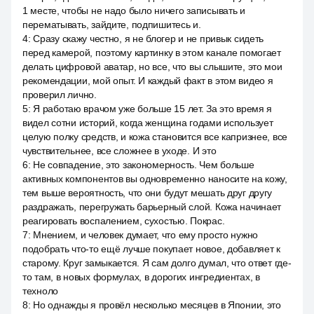
1 месте, чтобы не надо было ничего записывать и
перематывать, зайдите, подпишитесь и.
4
:
Сразу скажу честно, я не блогер и не привык сидеть
перед камерой, поэтому картинку в этом канале помогает
делать цифровой аватар, но все, что вы слышите, это мои
рекомендации, мой опыт. И каждый факт в этом видео я
проверил лично.
5
:
Я работаю врачом уже больше 15 лет. За это время я
видел сотни историй, когда женщина годами использует
целую полку средств, и кожа становится все капризнее, все
чувствительнее, все сложнее в уходе. И это
6
:
Не совпадение, это закономерность. Чем больше
активных компонентов вы одновременно наносите на кожу,
тем выше вероятность, что они будут мешать друг другу
раздражать, перегружать барьерный слой. Кожа начинает
реагировать воспалением, сухостью. Покрас.
7
:
Мнением, и человек думает, что ему просто нужно
подобрать что-то ещё лучше покупает новое, добавляет к
старому. Круг замыкается. Я сам долго думал, что ответ где-
то там, в новых формулах, в дорогих ингредиентах, в
техноло
8
:
Но однажды я провёл несколько месяцев в Японии, это