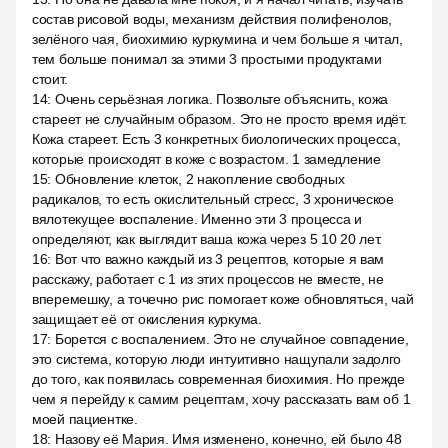
состав рисовой воды, механизм действия полифенолов,
зелёного чая, биохимию куркумина и чем больше я читал,
тем больше понимал за этими 3 простыми продуктами
стоит.
14
:
Очень серьёзная логика. Позвольте объяснить, кожа
стареет не случайным образом. Это не просто время идёт.
Кожа стареет. Есть 3 конкретных биологических процесса,
которые происходят в коже с возрастом. 1 замедление
15
:
Обновление клеток, 2 накопление свободных
радикалов, то есть окислительный стресс, 3 хроническое
вялотекущее воспаление. Именно эти 3 процесса и
определяют, как выглядит ваша кожа через 5 10 20 лет.
16
:
Вот что важно каждый из 3 рецептов, которые я вам
расскажу, работает с 1 из этих процессов не вместе, не
вперемешку, а точечно рис помогает коже обновляться, чай
защищает её от окисления куркума.
17
:
Борется с воспалением. Это не случайное совпадение,
это система, которую люди интуитивно нащупали задолго
до того, как появилась современная биохимия. Но прежде
чем я перейду к самим рецептам, хочу рассказать вам об 1
моей пациентке.
18
:
Назову её Мария. Имя изменено, конечно, ей было 48