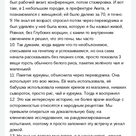
был рабочий визит, конференция, потом стажировка. И вот
там, в 1 небольшом городке, в префектуре Акита, я
познакомился с женщиной, ей было далеко за 70, я точно.
9
:
Не знал её возраст, спросил потом через переводчика и
был удивлён у неё была кожа, которую я бы назвал живой,
Ровная, без Глубоких морщин, с каким-то внутренним
свечением я решил, что это гены, мы часто
10
:
Так думаем, когда видим что-то необъяснимое,
списываем на генетику и успокаиваемся, но она сама
начала рассказывать без лишних слов, просто показала 3
вещи горсть обычного белого риса, пакетик зелёного чая и
маленький.
11
:
Пакетик куркумы, объяснила через переводчика. Она
использует это всю жизнь. Её мать использовала, её
бабушка использовала никаких кремов из магазина, никаких
сывороток, просто рис, чай и куркума. Тогда я воспринял
12
:
Это как интересную историю, не более врачи вообще с
осторожностью относятся к народным рецептам. Мы
привыкли опираться на доказательную базу, на
клинические исследования, на рандомизированные
испытания, поэтому я просто запомнил эту встречу и уехал
домой.
13
:
Но она не давала мне покоя, и я начал читать, изучать