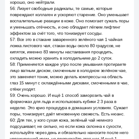
хорошо, оно нейтрали.
56
:
Лизует свободные радикалы, те самые, которые
повреждают коллаген и ускоряют старение. Оно уменьшает
воспалительные реакции в коже. Оно помогает сужать поры
и уменьшать отёчность, и оно обладает лёгким лифтинг
эффектом за счёт того, что тонизирует сосуды.
57
:
Все это в стакане заваренного зелёного чая 1 чайная
ложка листового чая, стакан воды около 80 градусов, не
кипяток, именно 83 минуты настаивания процедить,
охладить можно хранить в холодильнике до 2 суток.
58
:
Применяется каждое утро после умывания протираете
лицо ватным диском, смоченным в холодном зелёном чае,
это заменяет тоник, можно делать компрессы на область
глаз 15 минут с охлаждёнными дисками, смоченными в чае,
отёки уходят.
59
:
Очень хорошо. И ещё 1 способ заморозить чай в
формочках для льда и использовать кубики 2 3 раза в
неделю. Это крио процедура в домашних условиях. Сужает
поры, тонизирует, даёт мгновенную свежесть. Есть нюанс.
60
:
Для тех, у кого сухая кожа, зелёный чай немного
подсушивает, не сильно, но если кожа склонна к сухости,
используйте через день и обязательно наносите после него
увлажняющий крем, не пропускайте этот шаг. И ещё 1