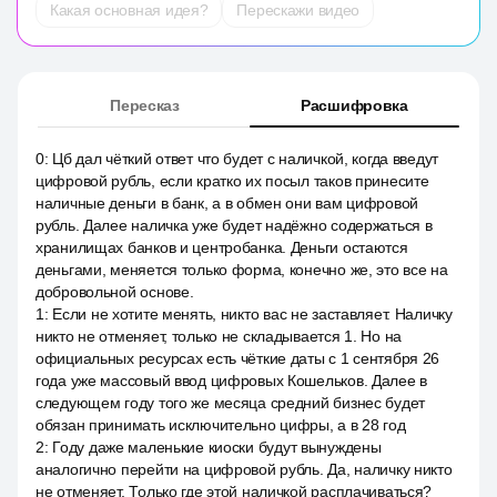
Какая основная идея?
Перескажи видео
Пересказ
Расшифровка
0
:
Цб дал чёткий ответ что будет с наличкой, когда введут
цифровой рубль, если кратко их посыл таков принесите
наличные деньги в банк, а в обмен они вам цифровой
рубль. Далее наличка уже будет надёжно содержаться в
хранилищах банков и центробанка. Деньги остаются
деньгами, меняется только форма, конечно же, это все на
добровольной основе.
1
:
Если не хотите менять, никто вас не заставляет. Наличку
никто не отменяет, только не складывается 1. Но на
официальных ресурсах есть чёткие даты с 1 сентября 26
года уже массовый ввод цифровых Кошельков. Далее в
следующем году того же месяца средний бизнес будет
обязан принимать исключительно цифры, а в 28 год
2
:
Году даже маленькие киоски будут вынуждены
аналогично перейти на цифровой рубль. Да, наличку никто
не отменяет. Только где этой наличкой расплачиваться?