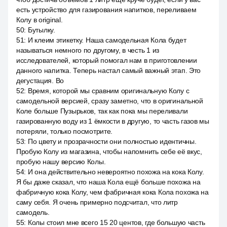
есть устройство для газирования напитков, переливаем
Колу в original.
50
:
Бутылку.
51
:
И клеим этикетку. Наша самодельная Кола будет
называться немного по другому, в честь 1 из
исследователей, который помогал нам в приготовлении
данного напитка. Теперь настал самый важный этап. Это
дегустация. Во
52
:
Время, которой мы сравним оригинальную Колу с
самодельной версией, сразу заметно, что в оригинальной
Коле больше Пузырьков, так как пока мы переливали
газированную воду из 1 ёмкости в другую, то часть газов мы
потеряли, только посмотрите.
53
:
По цвету и прозрачности они полностью идентичны.
Пробую Колу из магазина, чтобы напомнить себе её вкус,
пробую нашу версию Колы.
54
:
И она действительно невероятно похожа на кока Колу.
Я бы даже сказал, что наша Кола ещё больше похожа на
фабричную кока Колу, чем фабричная кока Кола похожа на
саму себя. Я очень примерно подсчитал, что литр
самодель.
55
:
Колы стоил мне всего 15 20 центов, где большую часть