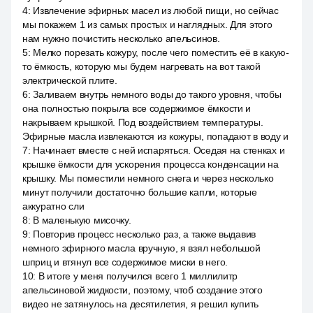
4
:
Извлечение эфирных масел из любой пищи, но сейчас
мы покажем 1 из самых простых и наглядных. Для этого
нам нужно почистить несколько апельсинов.
5
:
Мелко порезать кожуру, после чего поместить её в какую-
то ёмкость, которую мы будем нагревать на вот такой
электрической плите.
6
:
Заливаем внутрь немного воды до такого уровня, чтобы
она полностью покрыла все содержимое ёмкости и
накрываем крышкой. Под воздействием температуры.
Эфирные масла извлекаются из кожуры, попадают в воду и
7
:
Начинает вместе с ней испаряться. Оседая на стенках и
крышке ёмкости для ускорения процесса конденсации на
крышку. Мы поместили немного снега и через несколько
минут получили достаточно большие капли, которые
аккуратно сли
8
:
В маленькую мисочку.
9
:
Повторив процесс несколько раз, а также выдавив
немного эфирного масла вручную, я взял небольшой
шприц и втянул все содержимое миски в него.
10
:
В итоге у меня получился всего 1 миллилитр
апельсиновой жидкости, поэтому, чтоб создание этого
видео не затянулось на десятилетия, я решил купить