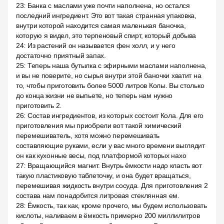
23
:
Банка с маслами уже почти наполнена, но остался
последний ингредиент. Это вот такая странная упаковка,
внутри которой находится самая маленькая баночка,
которую я видел, это терпеновый спирт, который добыва
24
:
Из растений он называется фен холл, и у него
достаточно приятный запах.
25
:
Теперь наша бутылка с эфирными маслами наполнена,
и вы не поверите, но сырья внутри этой баночки хватит на
то, чтобы приготовить более 5000 литров Колы. Вы столько
до конца жизни не выпьете, но теперь нам нужно
приготовить 2.
26
:
Состав ингредиентов, из которых состоит Кола. Для его
приготовления мы приобрели вот такой химический
перемешиватель, хотя можно перемешивать
составляющие руками, если у вас много времени выглядит
он как кухонные весы, под платформой которых нахо
27
:
Вращающийся магнит. Внутрь ёмкости надо класть вот
такую пластиковую таблеточку, и она будет вращаться,
перемешивая жидкость внутри сосуда. Для приготовления 2
состава нам понадобится литровая стеклянная ем.
28
:
Ёмкость, так как, кроме прочего, мы будем использовать
кислоты, наливаем в ёмкость примерно 200 миллилитров