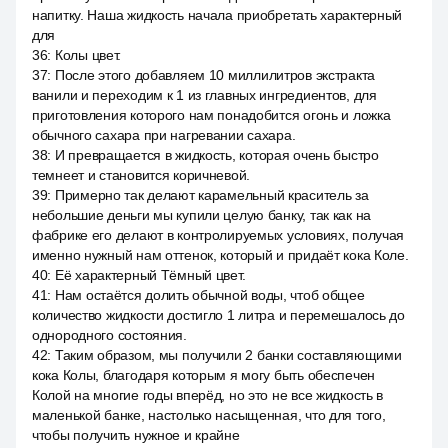
напитку. Наша жидкость начала приобретать характерный
для
36
:
Колы цвет.
37
:
После этого добавляем 10 миллилитров экстракта
ванили и переходим к 1 из главных ингредиентов, для
приготовления которого нам понадобится огонь и ложка
обычного сахара при нагревании сахара.
38
:
И превращается в жидкость, которая очень быстро
темнеет и становится коричневой.
39
:
Примерно так делают карамельный краситель за
небольшие деньги мы купили целую банку, так как на
фабрике его делают в контролируемых условиях, получая
именно нужный нам оттенок, который и придаёт кока Коле.
40
:
Её характерный Тёмный цвет.
41
:
Нам остаётся долить обычной воды, чтоб общее
количество жидкости достигло 1 литра и перемешалось до
однородного состояния.
42
:
Таким образом, мы получили 2 банки составляющими
кока Колы, благодаря которым я могу быть обеспечен
Колой на многие годы вперёд, но это не все жидкость в
маленькой банке, настолько насыщенная, что для того,
чтобы получить нужное и крайне