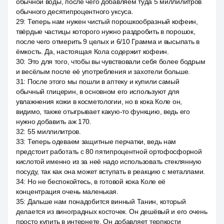
обычной воды, после чего добавляем туда 5 миллилитров
обычного десятипроцентного уксуса.
29
:
Теперь нам нужен чистый порошкообразный кофеин,
твёрдые частицы которого нужно раздробить в порошок,
после чего отмерить 9 целых и 6/10 Грамма и высыпать в
ёмкость. Да, настоящая Кола содержит кофеин.
30
:
Это для того, чтобы вы чувствовали себя более бодрым
и весёлым после её употребления и захотели больше.
31
:
После этого мы пошли в аптеку и купили самый
обычный глицерин, в основном его используют для
увлажнения кожи в косметологии, но в кока Коле он,
видимо, также отыгрывает какую-то функцию, ведь его
нужно добавить аж 170.
32
:
55 миллилитров.
33
:
Теперь одеваем защитные перчатки, ведь нам
предстоит работать с 80 пятипроцентной ортофосфорной
кислотой именно из за неё надо использовать стеклянную
посуду, так как она может вступать в реакцию с металлами.
34
:
Но не беспокойтесь, в готовой кока Коле её
концентрация очень маленькая.
35
:
Дальше нам понадобится винный Танин, который
делается из виноградных косточек. Он дешёвый и его очень
просто купить в интернете. Он добавляет терпкости