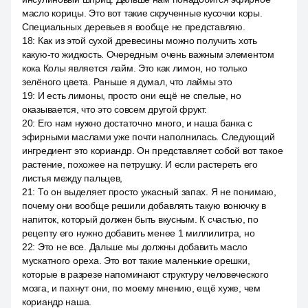
масло корицы. Это вот такие скрученные кусочки коры.
Специальных деревьев я вообще не представляю.
18
:
Как из этой сухой древесины можно получить хоть
какую-то жидкость. Очередным очень важным элементом
кока Колы является лайм. Это как лимон, но только
зелёного цвета. Раньше я думал, что лаймы это
19
:
И есть лимоны, просто они ещё не спелые, но
оказывается, что это совсем другой фрукт.
20
:
Его нам нужно достаточно много, и наша банка с
эфирными маслами уже почти наполнилась. Следующий
ингредиент это кориандр. Он представляет собой вот такое
растение, похожее на петрушку. И если растереть его
листья между пальцев,
21
:
То он выделяет просто ужасный запах. Я не понимаю,
почему они вообще решили добавлять такую вонючку в
напиток, который должен быть вкусным. К счастью, по
рецепту его нужно добавить менее 1 миллилитра, но
22
:
Это не все. Дальше мы должны добавить масло
мускатного ореха. Это вот такие маленькие орешки,
которые в разрезе напоминают структуру человеческого
мозга, и пахнут они, по моему мнению, ещё хуже, чем
кориандр наша.