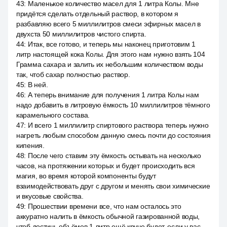
43
:
Маленькое количество масел для 1 литра Колы. Мне
придётся сделать отдельный раствор, в котором я
разбавляю всего 5 миллилитров смеси эфирных масел в
двухста 50 миллилитров чистого спирта.
44
:
Итак, все готово, и теперь мы наконец приготовим 1
литр настоящей кока Колы. Для этого нам нужно взять 104
Грамма сахара и залить их небольшим количеством воды
так, чтоб сахар полностью раствор.
45
:
В ней.
46
:
А теперь внимание для получения 1 литра Колы нам
надо добавить в литровую ёмкость 10 миллилитров тёмного
карамельного состава.
47
:
И всего 1 миллилитр спиртового раствора теперь нужно
нагреть любым способом данную смесь почти до состояния
кипения.
48
:
После чего ставим эту ёмкость остывать на несколько
часов, на протяжении которых и будет происходить вся
магия, во время которой компоненты будут
взаимодействовать друг с другом и менять свои химические
и вкусовые свойства.
49
:
Прошествии времени все, что нам осталось это
аккуратно налить в ёмкость обычной газированной воды,
чтоб достичь объёмов 1 литр ещё круче будет, если у вас