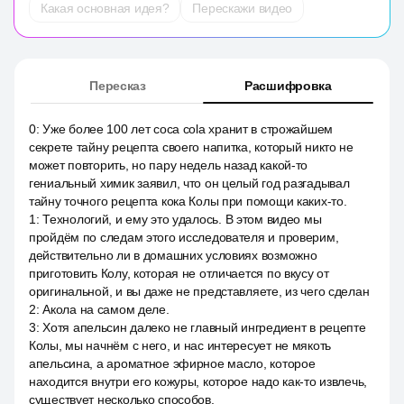
Какая основная идея?
Перескажи видео
Пересказ
Расшифровка
0
:
Уже более 100 лет coca cola хранит в строжайшем
секрете тайну рецепта своего напитка, который никто не
может повторить, но пару недель назад какой-то
гениальный химик заявил, что он целый год разгадывал
тайну точного рецепта кока Колы при помощи каких-то.
1
:
Технологий, и ему это удалось. В этом видео мы
пройдём по следам этого исследователя и проверим,
действительно ли в домашних условиях возможно
приготовить Колу, которая не отличается по вкусу от
оригинальной, и вы даже не представляете, из чего сделан
2
:
Акола на самом деле.
3
:
Хотя апельсин далеко не главный ингредиент в рецепте
Колы, мы начнём с него, и нас интересует не мякоть
апельсина, а ароматное эфирное масло, которое
находится внутри его кожуры, которое надо как-то извлечь,
существует несколько способов.