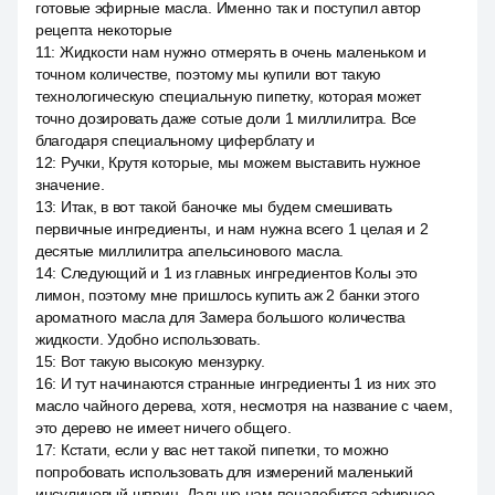
готовые эфирные масла. Именно так и поступил автор
рецепта некоторые
11
:
Жидкости нам нужно отмерять в очень маленьком и
точном количестве, поэтому мы купили вот такую
технологическую специальную пипетку, которая может
точно дозировать даже сотые доли 1 миллилитра. Все
благодаря специальному циферблату и
12
:
Ручки, Крутя которые, мы можем выставить нужное
значение.
13
:
Итак, в вот такой баночке мы будем смешивать
первичные ингредиенты, и нам нужна всего 1 целая и 2
десятые миллилитра апельсинового масла.
14
:
Следующий и 1 из главных ингредиентов Колы это
лимон, поэтому мне пришлось купить аж 2 банки этого
ароматного масла для Замера большого количества
жидкости. Удобно использовать.
15
:
Вот такую высокую мензурку.
16
:
И тут начинаются странные ингредиенты 1 из них это
масло чайного дерева, хотя, несмотря на название с чаем,
это дерево не имеет ничего общего.
17
:
Кстати, если у вас нет такой пипетки, то можно
попробовать использовать для измерений маленький
инсулиновый шприц. Дальше нам понадобится эфирное