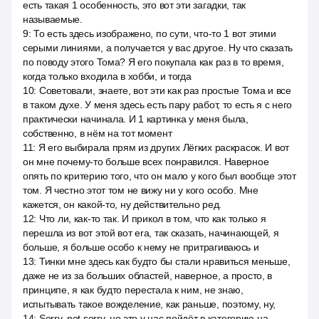
есть такая 1 особенность, это вот эти загадки, так
называемые.
9
:
То есть здесь изображено, по сути, что-то 1 вот этими
серыми линиями, а получается у вас другое. Ну что сказать
по поводу этого Тома? Я его покупала как раз в то время,
когда только входила в хобби, и тогда
10
:
Советовали, знаете, вот эти как раз простые Тома и все
в таком духе. У меня здесь есть пару работ, то есть я с него
практически начинала. И 1 картинка у меня была,
собственно, в нём на тот момент
11
:
Я его выбирала прям из других Лёгких раскрасок. И вот
он мне почему-то больше всех понравился. Наверное
опять по критерию того, что он мало у кого был вообще этот
том. Я честно этот том не вижу ни у кого особо. Мне
кажется, он какой-то, ну действительно ред.
12
:
Что ли, как-то так. И прикол в том, что как только я
перешла из вот этой вот era, так сказать, начинающей, я
больше, я больше особо к нему не притрагиваюсь и
13
:
Тинки мне здесь как будто бы стали нравиться меньше,
даже не из за больших областей, наверное, а просто, в
принципе, я как будто перестала к ним, не знаю,
испытывать такое вожделение, как раньше, поэтому, ну,
14
:
Sorry, not sorry, но это у нас пойдёт в категорию на