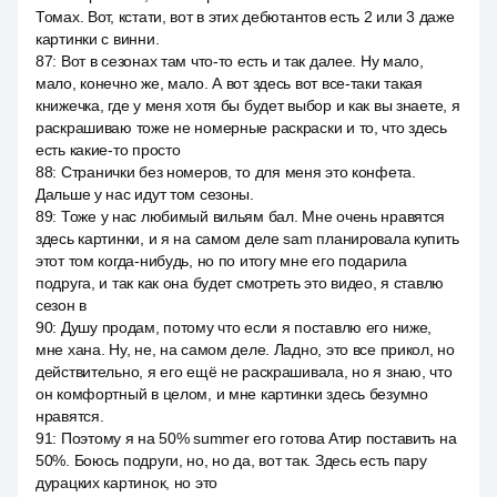
Томах. Вот, кстати, вот в этих дебютантов есть 2 или 3 даже
картинки с винни.
87
:
Вот в сезонах там что-то есть и так далее. Ну мало,
мало, конечно же, мало. А вот здесь вот все-таки такая
книжечка, где у меня хотя бы будет выбор и как вы знаете, я
раскрашиваю тоже не номерные раскраски и то, что здесь
есть какие-то просто
88
:
Странички без номеров, то для меня это конфета.
Дальше у нас идут том сезоны.
89
:
Тоже у нас любимый вильям бал. Мне очень нравятся
здесь картинки, и я на самом деле sam планировала купить
этот том когда-нибудь, но по итогу мне его подарила
подруга, и так как она будет смотреть это видео, я ставлю
сезон в
90
:
Душу продам, потому что если я поставлю его ниже,
мне хана. Ну, не, на самом деле. Ладно, это все прикол, но
действительно, я его ещё не раскрашивала, но я знаю, что
он комфортный в целом, и мне картинки здесь безумно
нравятся.
91
:
Поэтому я на 50% summer его готова Атир поставить на
50%. Боюсь подруги, но, но да, вот так. Здесь есть пару
дурацких картинок, но это