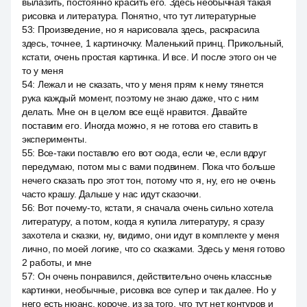
вылазить, постоянно красить его. Здесь необычная такая
рисовка и литература. Понятно, что тут литературные
53
:
Произведение, но я нарисовала здесь, раскрасила
здесь, точнее, 1 картиночку. Маленький принц. Прикольный,
кстати, очень простая картинка. И все. И после этого он че
то у меня
54
:
Лежал и не сказать, что у меня прям к нему тянется
рука каждый момент, поэтому не знаю даже, что с ним
делать. Мне он в целом все ещё нравится. Давайте
поставим его. Иногда можно, я не готова его ставить в
эксперименты.
55
:
Все-таки поставлю его вот сюда, если че, если вдруг
передумаю, потом мы с вами подвинем. Пока что больше
нечего сказать про этот тон, потому что я, ну, его не очень
часто крашу. Дальше у нас идут сказочки.
56
:
Вот почему-то, кстати, я сначала очень сильно хотела
литературу, а потом, когда я купила литературу, я сразу
захотела и сказки, ну, видимо, они идут в комплекте у меня
лично, по моей логике, что со сказками. Здесь у меня готово
2 работы, и мне
57
:
Он очень понравился, действительно очень классные
картинки, необычные, рисовка все супер и так далее. Но у
него есть нюанс, короче, из за того, что тут нет контуров и