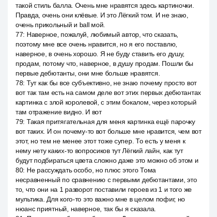
такой стиль балла. Очень мне нравятся здесь картиночки.
Правда, очень они клёвые. И это Лёгкий том. И не знаю,
очень прикольный и ball мой.
77
:
Наверное, пожалуй, любимый автор, что сказать,
поэтому мне все очень нравится, но я его поставлю,
наверное, в очень хорошо. Я не буду ставить его душу,
продам, потому что, наверное, в душу продам. Пошли бы
первые дебютанты, они мне больше нравятся.
78
:
Тут как бы все субъективно, не знаю почему просто вот
вот так там есть на самом деле вот этих первых дебютантах
картинка с злой королевой, с этим бокалом, через который
там отражение видно. И вот
79
:
Такая притягательная для меня картинка ещё парочку
вот таких. И он почему-то вот больше мне нравится, чем вот
этот, но тем не менее этот тоже супер. То есть у меня к
нему нету каких-то вопросиков тут Лёгкий лайн, как тут
будут подбираться цвета сложно даже это можно об этом и
80
:
Не рассуждать особо, но плюс этого Тома
несравненный по сравнению с первыми дебютантами, это
то, что они на 1 разворот поставили героев из 1 и того же
мультика. Для кого-то это важно мне в целом пофиг, но
нюанс приятный, наверное, так бы я сказала.