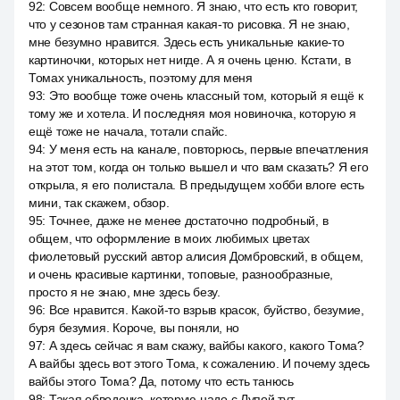
92
:
Совсем вообще немного. Я знаю, что есть кто говорит,
что у сезонов там странная какая-то рисовка. Я не знаю,
мне безумно нравится. Здесь есть уникальные какие-то
картиночки, которых нет нигде. А я очень ценю. Кстати, в
Томах уникальность, поэтому для меня
93
:
Это вообще тоже очень классный том, который я ещё к
тому же и хотела. И последняя моя новиночка, которую я
ещё тоже не начала, тотали спайс.
94
:
У меня есть на канале, повторюсь, первые впечатления
на этот том, когда он только вышел и что вам сказать? Я его
открыла, я его полистала. В предыдущем хобби влоге есть
мини, так скажем, обзор.
95
:
Точнее, даже не менее достаточно подробный, в
общем, что оформление в моих любимых цветах
фиолетовый русский автор алисия Домбровский, в общем,
и очень красивые картинки, топовые, разнообразные,
просто я не знаю, мне здесь безу.
96
:
Все нравится. Какой-то взрыв красок, буйство, безумие,
буря безумия. Короче, вы поняли, но
97
:
А здесь сейчас я вам скажу, вайбы какого, какого Тома?
А вайбы здесь вот этого Тома, к сожалению. И почему здесь
вайбы этого Тома? Да, потому что есть танюсь
98
:
Такая обводочка, которую надо с Лупой тут