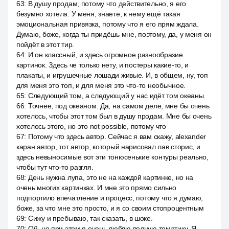
63
:
В душу продам, потому что действительно, я его
безумно хотела. У меня, знаете, к нему ещё такая
эмоциональная привязка, потому что я его прям ждала.
Думаю, боже, когда ты придёшь мне, поэтому, да, у меня он
пойдёт в этот тир.
64
:
И он классный, и здесь огромное разнообразие
картинок. Здесь че только нету, и постеры какие-то, и
плакаты, и игрушечные лошади живые. И, в общем, ну, топ
для меня это топ, и для меня это что-то необычное.
65
:
Следующий том, а следующий у нас идёт том океаны.
66
:
Точнее, под океаном. Да, на самом деле, мне бы очень
хотелось, чтобы этот том был в душу продам. Мне бы очень
хотелось этого, но это not possible, потому что
67
:
Потому что здесь автор. Сейчас я вам скажу, alexander
каран автор, тот автор, который нарисовал лав сторис, и
здесь невыносимые вот эти тонюсенькие контуры реально,
чтобы тут что-то разгля.
68
:
День нужна лупа, это не на каждой картинке, но на
очень многих картинках. И мне это прямо сильно
подпортило впечатление и процесс, потому что я думаю,
боже, за что мне это просто, и я со своим стопроцентным
69
:
Сижу и пребываю, так сказать, в шоке.
70
:
Ой, но при этом я очень люблю водную тематику. Я