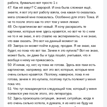
работа, буквально вот просто 1 с
47
:
Как её зовут? С авророй. И она была сложная ещё,
знаете, я вот эту вот работу взяла, она какая-то оказалась
мега сложной мне показалась. Особенно для этого Тома. И
че то после этого как-то этот том у меня лежал.
48
:
Он практически вот новый. Я хочу раскрасить те
картинки, которые мне здесь нравятся, но вот че то с ним
не то я не знаю, я его ставлю на эксперименты, я не знаю,
что вам сказать. Это вот на данный момент за
49
:
Завтра он может пойти в душу, продам. Я не знаю, как
будет, но пока что вот так. Зачем я это купила? Вот не знаю,
может быть, он даже бы и туда пошёл, учитывая, что я
вообще к нему не прикасаюсь.
50
:
И никак, ну, нет, ну пока не готова. Здесь все-таки есть
картиночки, например, вот это вот, которые, которые мне
очень сильно нравятся. Поэтому, наверное, пока я не
готова, зачем я это купила, поэтому пусть полежит у меня
пока что.
51
:
Что тут помаринуется следующий том, который у меня
появился уже после этого, это литература.
52
:
Здесь произошла ситуация, значит, ситуэйшн, когда я
его очень сильно хотела, я думала, я из него не буду не