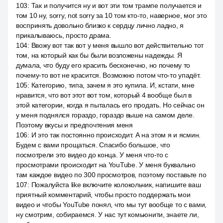
103
:
Так и получится ну и вот эти том трампе получается и
том 10 ну, sorry, not sorry за 10 том кто-то, наверное, мог это
воспринять довольно близко к сердцу лично ладно, я
прикалываюсь, просто драма.
104
:
Ввожу вот так вот у меня вышло вот действительно тот
том, на который как бы были возложены надежды. Я
думала, что буду его красить бесконечно, но почему то
почему-то вот не красится. Возможно потом что-то упадёт.
105
:
Категорию, типа, зачем я это купила. И, кстати, мне
нравится, что вот этот вот том, который 4 вообще был в
этой категории, когда я пыталась его продать. Но сейчас он
у меня поднялся гораздо, гораздо выше на самом деле.
Поэтому вкусы и предпочтения меня
106
:
И это так постоянно происходит. А на этом я и ясмин.
Будем с вами прощаться. Спасибо большое, что
посмотрели это видео до конца. У меня что-то с
просмотрами происходит на YouTube. У меня буквально
там каждое видео по 300 просмотров, поэтому поставьте по
107
:
Пожалуйста like включите колокольчик, напишите ваш
приятный комментарий, чтобы просто поддержать мои
видео и чтобы YouTube понял, что мы тут вообще то с вами,
ну смотрим, собираемся. У нас тут комьюнити, знаете ли,