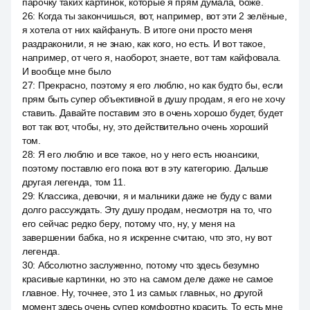
парочку таких картинок, которые я прям думала, боже.
26
:
Когда ты закончишься, вот, например, вот эти 2 зелёные,
я хотела от них кайфануть. В итоге они просто меня
раздраконили, я не знаю, как кого, но есть. И вот такое,
например, от чего я, наоборот, знаете, вот там кайфовала.
И вообще мне было
27
:
Прекрасно, поэтому я его люблю, но как будто бы, если
прям быть супер объективной в душу продам, я его не хочу
ставить. Давайте поставим это в очень хорошо будет, будет
вот так вот, чтобы, ну, это действительно очень хороший
том.
28
:
Я его люблю и все такое, но у него есть нюансики,
поэтому поставлю его пока вот в эту категорию. Дальше
другая легенда, том 11.
29
:
Классика, девочки, я и мальчики даже не буду с вами
долго рассуждать. Эту душу продам, несмотря на то, что
его сейчас редко беру, потому что, ну, у меня на
завершении бабка, но я искренне считаю, что это, ну вот
легенда.
30
:
Абсолютно заслуженно, потому что здесь безумно
красивые картинки, но это на самом деле даже не самое
главное. Ну, точнее, это 1 из самых главных, но другой
момент здесь очень супер комфортно красить. То есть мне