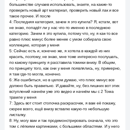
большинстве случаев использовать, знаете, на какие-то
проверить новый арт материал, проверить новый лак и все
такое прочее. И после
4
:
Последняя категория, зачем я это купила? Я, кстати, вот
не знаю, попадёт ли у нас что-то именно в последнюю
категорию. Зачем я это купила, потому что, ну, я как-то все
равно плюс минус более менее с умом собирала свою
коллекцию, которая у меня
5
:
Сейчас есть и, конечно же, я хотела в каждой из них
красить, поэтому, не знаю, мне тоже интересно послушать,
по какому принципу я расставила томики внизу. В общем,
по принципу того, как они у меня появлялись, ну, примерно,
я там где-то могла, конечно.
6
:
Же ошибиться, но в целом думаю, что плюс минус все
должно быть правильно. И давайте, ну, без лишних вот этих
вступлений начнём уже это видео и начнём мы с 2 Тома
трампе у меня
7
:
Здесь вот стоит стопочка раскрасочек, я вам её покажу,
скорее всего, ещё внизу вставлю какую-то небольшую
листалку.
8
:
Ну, могу вам и так продемонстрировать сначала, что это
том с лёгкими картинками, с большими областями. И у него