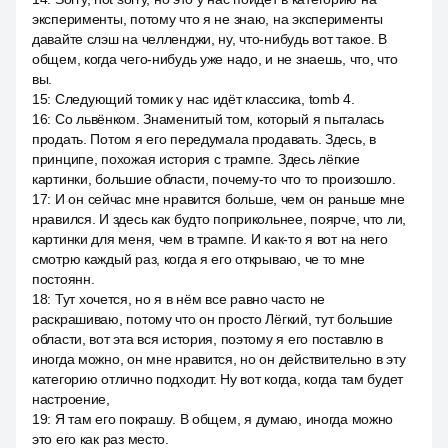
эксперименты, потому что я не знаю, на эксперименты
давайте слэш на челленджи, ну, что-нибудь вот такое. В
общем, когда чего-нибудь уже надо, и не знаешь, что, что
вы.
15
:
Следующий томик у нас идёт классика, tomb 4.
16
:
Со львёнком. Знаменитый том, который я пыталась
продать. Потом я его передумала продавать. Здесь, в
принципе, похожая история с трампе. Здесь лёгкие
картинки, большие области, почему-то что то произошло.
17
:
И он сейчас мне нравится больше, чем он раньше мне
нравился. И здесь как будто поприкольнее, поярче, что ли,
картинки для меня, чем в трампе. И как-то я вот на него
смотрю каждый раз, когда я его открываю, че то мне
постоянн.
18
:
Тут хочется, но я в нём все равно часто не
раскрашиваю, потому что он просто Лёгкий, тут большие
области, вот эта вся история, поэтому я его поставлю в
иногда можно, он мне нравится, но он действительно в эту
категорию отлично подходит. Ну вот когда, когда там будет
настроение,
19
:
Я там его покрашу. В общем, я думаю, иногда можно
это его как раз место.