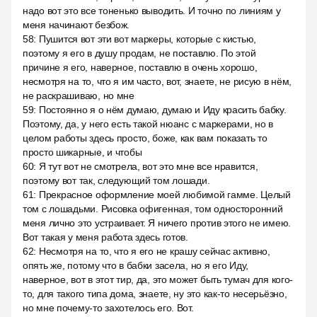
надо вот это все тоненько выводить. И точно по линиям у
меня начинают безбож.
58
:
Пушится вот эти вот маркеры, которые с кистью,
поэтому я его в душу продам, не поставлю. По этой
причине я его, наверное, поставлю в очень хорошо,
несмотря на то, что я им часто, вот, знаете, не рисую в нём,
не раскрашиваю, но мне
59
:
Постоянно я о нём думаю, думаю и Иду красить бабку.
Поэтому, да, у него есть такой нюанс с маркерами, но в
целом работы здесь просто, боже, как вам показать то
просто шикарные, и чтобы
60
:
Я тут вот не смотрела, вот это мне все нравится,
поэтому вот так, следующий том лошади.
61
:
Прекрасное оформление моей любимой гамме. Целый
том с лошадьми. Рисовка офигенная, том односторонний
меня лично это устраивает. Я ничего против этого не имею.
Вот такая у меня работа здесь готов.
62
:
Несмотря на то, что я его не крашу сейчас активно,
опять же, потому что в бабки засела, но я его Иду,
наверное, вот в этот тир, да, это может быть тумач для кого-
то, для такого типа дома, знаете, ну это как-то несерьёзно,
но мне почему-то захотелось его. Вот.