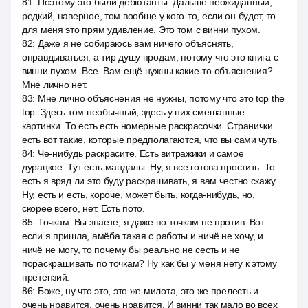
81
:
Поэтому это были дебютанты. Дальше неожиданный,
редкий, наверное, том вообще у кого-то, если он будет, то
для меня это прям удивление. Это том с винни пухом.
82
:
Даже я не собираюсь вам ничего объяснять,
оправдываться, а тир душу продам, потому что это книга с
винни пухом. Все. Вам ещё нужны какие-то объяснения?
Мне лично нет.
83
:
Мне лично объяснения не нужны, потому что это top the
top. Здесь том необычный, здесь у них смешанные
картинки. То есть есть номерные раскрасочки. Странички
есть вот такие, которые предполагаются, что вы сами чуть
84
:
Че-нибудь раскрасите. Есть витражики и самое
дурацкое. Тут есть мандалы. Ну, я все готова простить. То
есть я вряд ли это буду раскрашивать, я вам честно скажу.
Ну, есть и есть, короче, может быть, когда-нибудь, но,
скорее всего, нет. Есть пото.
85
:
Точкам. Вы знаете, я даже по точкам не против. Вот
если я пришла, амёба такая с работы и ничё не хочу, и
ничё не могу, то почему бы реально не сесть и не
пораскрашивать по точкам? Ну как бы у меня нету к этому
претензий.
86
:
Боже, ну что это, это же милота, это же прелесть и
очень нравится, очень нравится. И винни так мало во всех