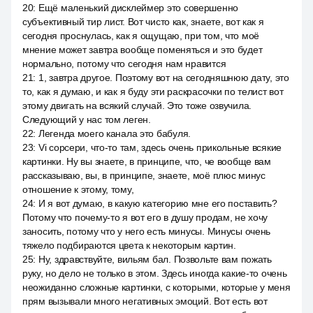
20
:
Ещё маленький дисклеймер это совершенно
субъективный тир лист. Вот чисто как, знаете, вот как я
сегодня проснулась, как я ощущаю, при том, что моё
мнение может завтра вообще поменяться и это будет
нормально, потому что сегодня нам нравится
21
:
1, завтра другое. Поэтому вот на сегодняшнюю дату, это
то, как я думаю, и как я буду эти раскрасочки по телист вот
этому двигать на всякий случай. Это тоже озвучила.
Следующий у нас том леген.
22
:
Легенда моего канала это бабуля.
23
:
Vi сорсери, что-то там, здесь очень прикольные всякие
картинки. Ну вы знаете, в принципе, что, че вообще вам
рассказываю, вы, в принципе, знаете, моё плюс минус
отношение к этому, тому,
24
:
И я вот думаю, в какую категорию мне его поставить?
Потому что почему-то я вот его в душу продам, не хочу
заносить, потому что у него есть минусы. Минусы очень
тяжело подбираются цвета к некоторым картин.
25
:
Ну, здравствуйте, вильям бал. Позвольте вам пожать
руку, но дело не только в этом. Здесь иногда какие-то очень
неожиданно сложные картинки, с которыми, которые у меня
прям вызывали много негативных эмоций. Вот есть вот