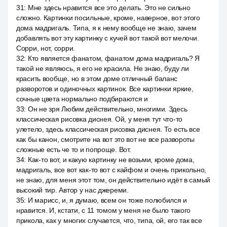
31
:
Мне здесь нравится все это делать. Это не сильно
сложно. Картинки посильные, кроме, наверное, вот этого
дома мадригаль. Типа, я к нему вообще не знаю, зачем
добавлять вот эту картинку с кучей вот такой вот мелочи.
Сорри, нот, сорри.
32
:
Кто является фанатом, фанатом дома мадригаль? Я
такой не являюсь, я его не красила. Не знаю, буду ли
красить вообще, но в этом доме отличный баланс
разворотов и одиночных картинок. Все картинки яркие,
сочные цвета нормально подбираются и
33
:
Он не зря Любим действительно, многими. Здесь
классическая рисовка диснея. Ой, у меня тут что-то
улетело, здесь классическая рисовка диснея. То есть все
как бы канон, смотрите на вот это вот не все развороты
сложные есть че то и попроще. Вот.
34
:
Как-то вот, и какую картинку не возьми, кроме дома,
мадригаль, все вот как-то вот с кайфом и очень прикольно,
не знаю, для меня этот том, он действительно идёт в самый
высокий тир. Автор у нас джереми.
35
:
И марисс, и, я думаю, всем он тоже полюбился и
нравится. И, кстати, с 11 томом у меня не было такого
прикола, как у многих случается, что, типа, ой, его так все