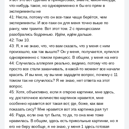
что-нибудь такое, но одновременно я бы его прям в
эксперименты не
41
:
Несла, потому что он все-таки чаще берётся, чем
эксперименты. И все-таки он для меня точно выше по
рангу, чем трампе. Вот этот том. 2 с принцессами
разобрались бодренько. Идём, идём дальше.
42
:
Том 10.
43
:
Я, я не знаю, что, что вам сказать, что у меня с ним
произошло, как так вышло? Он у меня, получается, купился
одновременно с томом принцесс. В общем, у меня на него
44
:
Случилась аллергия реально, видимо, потому что его
просто все стали заканчивать, в какой-то момент все начали
красить. И вы мне, ну вы мне зададите вопрос, почему с 11
томом так не случилось? Я не знаю, нет ответа на этот
вопрос.
45
:
Хотя, объективно, если я открою картинки, мне здесь,
ну, достаточное количество картинок нравится, мне
особенно нравится вот такая вот, где, боже, как вам
показать сису? Мне нравится вот эта картинка рая тут
46
:
Рада, если она тут была, то да, то она мне тоже
нравилась. В общем, здесь есть прикольные картинки, но я
его не беру вообще, я не знаю, у меня 1 здесь готовая