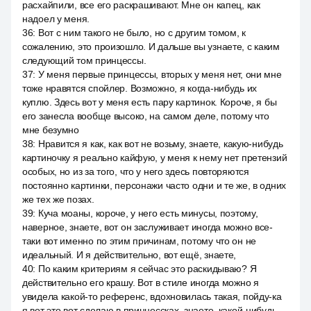
расхайпили, все его раскрашивают. Мне он капец, как
надоел у меня.
36
:
Вот с ним такого не было, но с другим томом, к
сожалению, это произошло. И дальше вы узнаете, с каким
следующий том принцессы.
37
:
У меня первые принцессы, вторых у меня нет, они мне
тоже нравятся спойлер. Возможно, я когда-нибудь их
куплю. Здесь вот у меня есть пару картинок. Короче, я бы
его занесла вообще высоко, на самом деле, потому что
мне безумно
38
:
Нравится я как, как вот не возьму, знаете, какую-нибудь
картиночку я реально кайфую, у меня к нему нет претензий
особых, но из за того, что у него здесь повторяются
постоянно картинки, персонажи часто одни и те же, в одних
же тех же позах.
39
:
Куча моаны, короче, у него есть минусы, поэтому,
наверное, знаете, вот он заслуживает иногда можно все-
таки вот именно по этим причинам, потому что он не
идеальный. И я действительно, вот ещё, знаете,
40
:
По каким критериям я сейчас это раскидываю? Я
действительно его крашу. Вот в стиле иногда можно я
увидела какой-то референс, вдохновилась такая, пойду-ка
я вот это вот сделаю в принцессках, знаете, какой-нибудь,