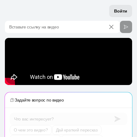
Войти
Вставьте ссылку на видео
Задайте вопрос по видео
Что вас интересует?
О чем это видео?
Дай краткий пересказ