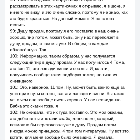
рассматривать в этих картиночках я открываю, я в шоке, я
ничего не вижу, и это очень сложно, поэтому я не знаю, как
это будет краситься. На данный момент. Я не готова
ставить.
99
:
Душу продам, поэтому я его поставлю в наш очень
хорошо, тир потом, может быть, он у нас переползёт в
душу, продам, и там мы уже. В общем, я вам дам
обновлённую. Так.
100
:
Информацию, таким образом, у нас получается
следующий тир в душу продам. У нас получилось 4 Тома,
это tom 11, это лошади винни и сезоны. И, кстати,
получилась вообще такая подборка томов, но типа из
очевидного
101
:
Это, наверное, 11 том. Ну, может быть, как-то ещё за
уши притянуты сезоны, вот эти лошади и винни. Вы такие
че, о чем она вообще очень хорошо. У нас неожиданно.
Бабка это сказки тоже, я
102
:
Не ожидала, что их туда поставлю. Это мои океаны,
это дебютанты и тотали спайс, конечно же, который,
возможно бы перекочевал уже в душу. Продам потом
иногда можно принцессы. 4 том том литературы. Ну вот это,
кстати, для меня вообще было очевидно. Я думала,