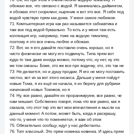
обожаю все, что связано с водой. Я занималась дайвингом,
я обожаю этот снорклинг, ныряние и вот это все. Я себя под
водой чувствую прям как дома. У меня самое любимое.
71
:
Компьютерная игра как раз называется сабнавтика и
там все под водой буквально. То есть и у меня там есть
коллекция игр, например, тоже на водную тематику,
поэтому я это все очень люблю и обожаю.
72
:
Вот, но я его давайте поставлю очень хорошо, но я
чисто физически не могу его подвинуть. Типа прям вот
куда-то там даже иногда можно, потому что, ну нет, ну это
же том океаны. Боже, это же все про водичку, это, это так не
73
:
Не делается, но и душу продам. Я его не могу поставить
честно, вот из за вот этого нюанса. Дальше у меня пойдут
новые Тома, я их ещё не начала, я их берегу для рубрики
начинаний новых Томиков, но я
74
:
Ну, все равно, давайте их проранжируем, все равно, че
нам мешает. Собственно говоря, пока что все равно, как я
сказала, что этот тир это вот мои впечатления и мысли на
данный момент. А потом, может быть, когда я раскрашу,
что-то, у меня что-то поменяется, я вам об этом
75
:
Обязательно сообщу, идут у нас дебютанты.
76
:
Tom классный. Это прям новинка новинка. И здесь прям