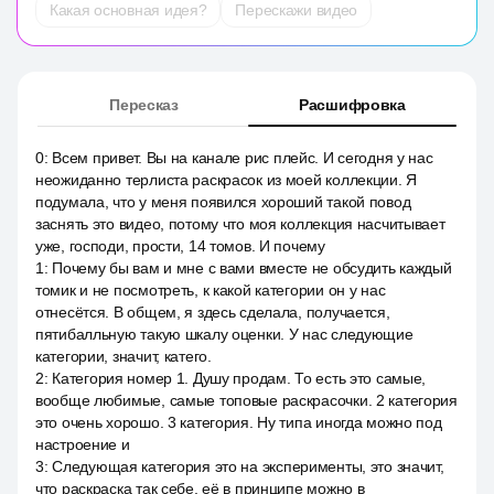
Какая основная идея?
Перескажи видео
Пересказ
Расшифровка
0
:
Всем привет. Вы на канале рис плейс. И сегодня у нас
неожиданно терлиста раскрасок из моей коллекции. Я
подумала, что у меня появился хороший такой повод
заснять это видео, потому что моя коллекция насчитывает
уже, господи, прости, 14 томов. И почему
1
:
Почему бы вам и мне с вами вместе не обсудить каждый
томик и не посмотреть, к какой категории он у нас
отнесётся. В общем, я здесь сделала, получается,
пятибалльную такую шкалу оценки. У нас следующие
категории, значит, катего.
2
:
Категория номер 1. Душу продам. То есть это самые,
вообще любимые, самые топовые раскрасочки. 2 категория
это очень хорошо. 3 категория. Ну типа иногда можно под
настроение и
3
:
Следующая категория это на эксперименты, это значит,
что раскраска так себе, её в принципе можно в