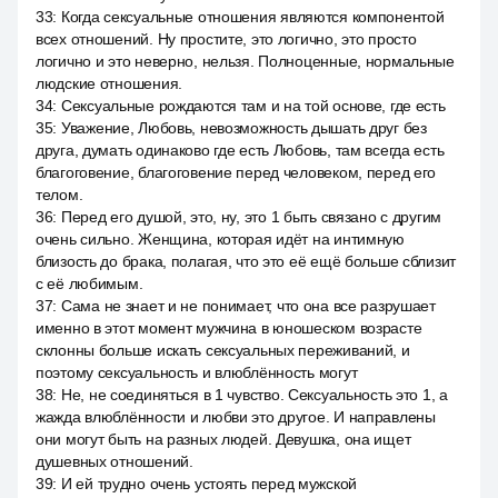
33
:
Когда сексуальные отношения являются компонентой
всех отношений. Ну простите, это логично, это просто
логично и это неверно, нельзя. Полноценные, нормальные
людские отношения.
34
:
Сексуальные рождаются там и на той основе, где есть
35
:
Уважение, Любовь, невозможность дышать друг без
друга, думать одинаково где есть Любовь, там всегда есть
благоговение, благоговение перед человеком, перед его
телом.
36
:
Перед его душой, это, ну, это 1 быть связано с другим
очень сильно. Женщина, которая идёт на интимную
близость до брака, полагая, что это её ещё больше сблизит
с её любимым.
37
:
Сама не знает и не понимает, что она все разрушает
именно в этот момент мужчина в юношеском возрасте
склонны больше искать сексуальных переживаний, и
поэтому сексуальность и влюблённость могут
38
:
Не, не соединяться в 1 чувство. Сексуальность это 1, а
жажда влюблённости и любви это другое. И направлены
они могут быть на разных людей. Девушка, она ищет
душевных отношений.
39
:
И ей трудно очень устоять перед мужской