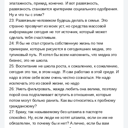
эпатажность, прикид, конечно. И вот развязность,
развязность становится критерием социального одобрения.
Ну и что ты с этим?
23
:
Развязным человеком будешь делать в семье. Это
странно прозвучит из моих уст, но средства массовой
информации сегодня не тот источник, который может
сделать тебя счастливым.
24
:
Я бы не стал строить собственную жизнь по тем
примерам, которые рисуются в сегодняшних медиа, это
тупиковый путь. Я хотел бы всем напомнить, что медиа это
бизнес, это не школа.
25
:
Воспитание не школа роста, к сожалению, к сожалению,
сегодня это так, в этом надо. Я сам работаю в этой среде. И
надо в этом себе всем очень честно сознаться. Не надо
исключать это из своей жизни, но надо
26
:
Уметь фильтровать, жажда любить она велика, поэтому
порой она подталкивает вступить в отношения, которые
потом могут больно ранить. Как вы относитесь к пробному
гражданскому?
27
:
Браку, так называемому без штампа в паспорте
спокойно. Ну, если люди не хотят штампа, если он им не
обязателен, то почему бы и нет? А лично, если бы вам