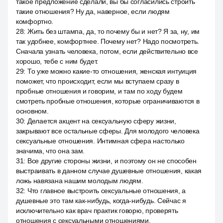
такое предложение сделали, вы бы согласились строить
такие отношения? Ну да, наверное, если людям
комфортно.
28
:
Жить без штампа, да, то почему бы и нет? Я за, ну, им
так удобнее, комфортнее. Почему нет? Надо посмотреть.
Сначала узнать человека, потом, если действительно все
хорошо, тебе с ним будет.
29
:
То уже можно какие-то отношения, женская интуиция
поможет, что происходит, если мы вступаем сразу в
пробные отношения и говорим, и там по ходу будем
смотреть пробные отношения, которые ограничиваются в
основном.
30
:
Делается акцент на сексуальную сферу жизни,
закрывают все остальные сферы. Для молодого человека
сексуальные отношения. Интимная сфера настолько
значима, что она зам.
31
:
Все другие стороны жизни, и поэтому он не способен
выстраивать в данном случае душевные отношения, какая
ложь навязана нашим молодым людям.
32
:
Что главное выстроить сексуальные отношения, а
душевные это там как-нибудь, когда-нибудь. Сейчас я
исключительно как врач практик говорю, проверять
отношения с сексуальными отношениями.