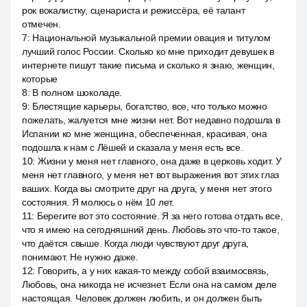
рок вокалистку, сценариста и режиссёра, её талант
отмечен.
7
:
Национальной музыкальной премии овация и титулом
лучший голос России. Сколько ко мне приходит девушек в
интернете пишут такие письма и сколько я знаю, женщин,
которые
8
:
В полном шоколаде.
9
:
Блестящие карьеры, богатство, все, что только можно
пожелать, жалуется мне жизни нет. Вот недавно подошла в
Испании ко мне женщина, обеспеченная, красивая, она
подошла к нам с Лёшей и сказала у меня есть все.
10
:
Жизни у меня нет главного, она даже в церковь ходит. У
меня нет главного, у меня нет вот выражения вот этих глаз
ваших. Когда вы смотрите друг на друга, у меня нет этого
состояния. Я молюсь о нём 10 лет.
11
:
Берегите вот это состояние. Я за него готова отдать все,
что я имею на сегодняшний день. Любовь это что-то такое,
что даётся свыше. Когда люди чувствуют друг друга,
понимают. Не нужно даже.
12
:
Говорить, а у них какая-то между собой взаимосвязь,
Любовь, она никогда не исчезнет. Если она на самом деле
настоящая. Человек должен любить, и он должен быть