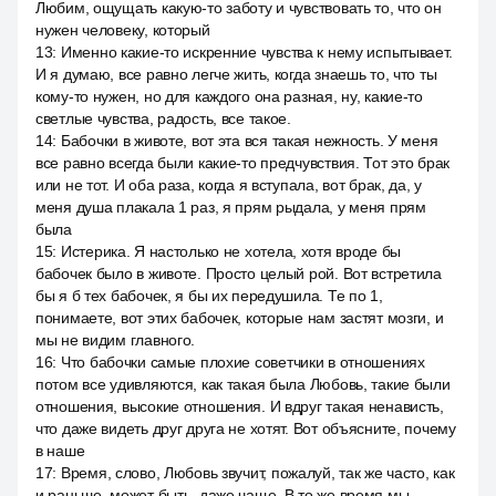
Любим, ощущать какую-то заботу и чувствовать то, что он
нужен человеку, который
13
:
Именно какие-то искренние чувства к нему испытывает.
И я думаю, все равно легче жить, когда знаешь то, что ты
кому-то нужен, но для каждого она разная, ну, какие-то
светлые чувства, радость, все такое.
14
:
Бабочки в животе, вот эта вся такая нежность. У меня
все равно всегда были какие-то предчувствия. Тот это брак
или не тот. И оба раза, когда я вступала, вот брак, да, у
меня душа плакала 1 раз, я прям рыдала, у меня прям
была
15
:
Истерика. Я настолько не хотела, хотя вроде бы
бабочек было в животе. Просто целый рой. Вот встретила
бы я б тех бабочек, я бы их передушила. Те по 1,
понимаете, вот этих бабочек, которые нам застят мозги, и
мы не видим главного.
16
:
Что бабочки самые плохие советчики в отношениях
потом все удивляются, как такая была Любовь, такие были
отношения, высокие отношения. И вдруг такая ненависть,
что даже видеть друг друга не хотят. Вот объясните, почему
в наше
17
:
Время, слово, Любовь звучит, пожалуй, так же часто, как
и раньше, может быть, даже чаще. В то же время мы