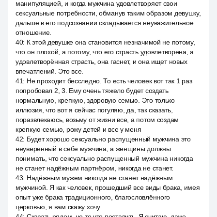
манипуляцией, и когда мужчина удовлетворяет свои
сексуальные потребности, обманув таким образом девушку,
дальше в его подсознании складывается неуважительное
отношение.
40
:
К этой девушке она становится незначимой не потому,
что он плохой, а потому, что его страсть удовлетворена, а
удовлетворённая страсть, она гаснет, и она ищет новых
впечатлений. Это все.
41
:
Не проходит бесследно. То есть человек вот так 1 раз
попробовал 2, 3. Ему очень тяжело будет создать
нормальную, крепкую, здоровую семью. Это только
иллюзия, что вот я сейчас погуляю, да, так сказать,
поразвлекаюсь, возьму от жизни все, а потом создам
крепкую семью, рожу детей и все у меня
42
:
Будет хорошо сексуально распущенный мужчина это
неуверенный в себе мужчина, а женщины должны
понимать, что сексуально распущенный мужчина никогда
не станет надёжным партнёром, никогда не станет.
43
:
Надёжным мужем никогда не станет надёжным
мужчиной. Я как человек, прошедший все виды брака, имея
опыт уже брака традиционного, благословлённого
церковью, я вам скажу хочу.
44
:
Сказать рядом, не то что поставить. Я считаю, даже