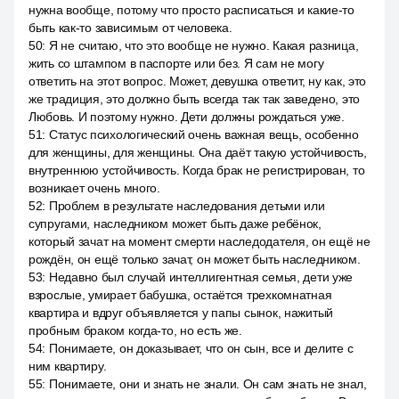
нужна вообще, потому что просто расписаться и какие-то
быть как-то зависимым от человека.
50
:
Я не считаю, что это вообще не нужно. Какая разница,
жить со штампом в паспорте или без. Я сам не могу
ответить на этот вопрос. Может, девушка ответит, ну как, это
же традиция, это должно быть всегда так так заведено, это
Любовь. И поэтому нужно. Дети должны рождаться уже.
51
:
Статус психологический очень важная вещь, особенно
для женщины, для женщины. Она даёт такую устойчивость,
внутреннюю устойчивость. Когда брак не регистрирован, то
возникает очень много.
52
:
Проблем в результате наследования детьми или
супругами, наследником может быть даже ребёнок,
который зачат на момент смерти наследодателя, он ещё не
рождён, он ещё только зачат, он может быть наследником.
53
:
Недавно был случай интеллигентная семья, дети уже
взрослые, умирает бабушка, остаётся трехкомнатная
квартира и вдруг объявляется у папы сынок, нажитый
пробным браком когда-то, но есть же.
54
:
Понимаете, он доказывает, что он сын, все и делите с
ним квартиру.
55
:
Понимаете, они и знать не знали. Он сам знать не знал,