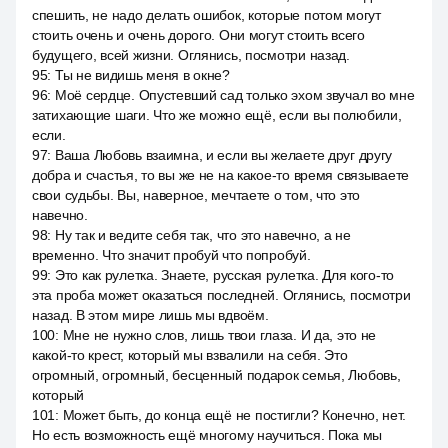
спешить, не надо делать ошибок, которые потом могут
стоить очень и очень дорого. Они могут стоить всего
будущего, всей жизни. Оглянись, посмотри назад.
95
:
Ты не видишь меня в окне?
96
:
Моё сердце. Опустевший сад только эхом звучал во мне
затихающие шаги. Что же можно ещё, если вы полюбили,
если.
97
:
Ваша Любовь взаимна, и если вы желаете друг другу
добра и счастья, то вы же не на какое-то время связываете
свои судьбы. Вы, наверное, мечтаете о том, что это
навечно.
98
:
Ну так и ведите себя так, что это навечно, а не
временно. Что значит пробуй что попробуй.
99
:
Это как рулетка. Знаете, русская рулетка. Для кого-то
эта проба может оказаться последней. Оглянись, посмотри
назад. В этом мире лишь мы вдвоём.
100
:
Мне не нужно слов, лишь твои глаза. И да, это не
какой-то крест, который мы взвалили на себя. Это
огромный, огромный, бесценный подарок семья, Любовь,
который
101
:
Может быть, до конца ещё не постигли? Конечно, нет.
Но есть возможность ещё многому научиться. Пока мы