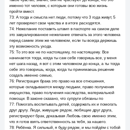
именно тот человек, с которым они готовы всю жизнь
пройти вмест.
73
:
А тогда и смысла нет люди, потому что 3 года живут, 5
лет проверяют свои чувства и в итоге расходятся.
74
:
Нежелание поставить штамп в паспорте на самом деле
это завуалированное нежелание отвечать за этого человека
перед самим этим же человеком, если ты всегда держишь
эту возможность ухода.
75
:
То это все не по настоящему, по настоящему. Все
начинается тогда, когда ты сам себе говоришь все, у меня
нет шага назад, я вот с этим человеком до конца, а ты тогда
себе это говоришь, когда, когда ты принимаешь решение
создать именно семью,
76
:
Регистрация брака это право на все отношения,
которые складываются между людьми, право получения
имущества, право получения наследства, материальной
помощи. В законе сказано, что супруги обязаны по
77
:
Помогать воспитывать детей, содержать их и помогать
друг другу. Люди, живущие рядом, любящие друг друга,
регистрируют брак, доказывая Любовь свою именно этим,
что я готов взять ответственность за тебя, за нашего.
78
:
Ребёнка. Я сильный, я буду рядом, и мы пойдём с тобой