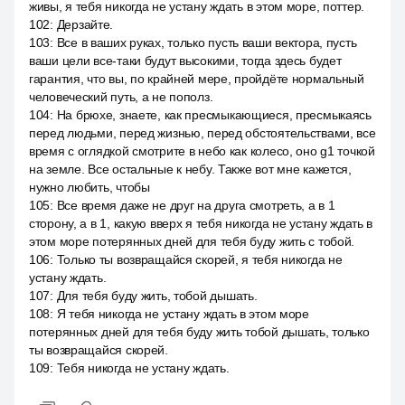
живы, я тебя никогда не устану ждать в этом море, поттер.
102
:
Дерзайте.
103
:
Все в ваших руках, только пусть ваши вектора, пусть
ваши цели все-таки будут высокими, тогда здесь будет
гарантия, что вы, по крайней мере, пройдёте нормальный
человеческий путь, а не пополз.
104
:
На брюхе, знаете, как пресмыкающиеся, пресмыкаясь
перед людьми, перед жизнью, перед обстоятельствами, все
время с оглядкой смотрите в небо как колесо, оно g1 точкой
на земле. Все остальные к небу. Также вот мне кажется,
нужно любить, чтобы
105
:
Все время даже не друг на друга смотреть, а в 1
сторону, а в 1, какую вверх я тебя никогда не устану ждать в
этом море потерянных дней для тебя буду жить с тобой.
106
:
Только ты возвращайся скорей, я тебя никогда не
устану ждать.
107
:
Для тебя буду жить, тобой дышать.
108
:
Я тебя никогда не устану ждать в этом море
потерянных дней для тебя буду жить тобой дышать, только
ты возвращайся скорей.
109
:
Тебя никогда не устану ждать.