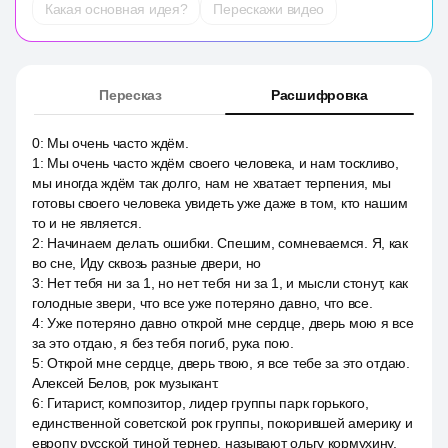
Какая основная идея?
Перескажи видео
Пересказ
Расшифровка
0
:
Мы очень часто ждём.
1
:
Мы очень часто ждём своего человека, и нам тоскливо,
мы иногда ждём так долго, нам не хватает терпения, мы
готовы своего человека увидеть уже даже в том, кто нашим
то и не является.
2
:
Начинаем делать ошибки. Спешим, сомневаемся. Я, как
во сне, Иду сквозь разные двери, но
3
:
Нет тебя ни за 1, но нет тебя ни за 1, и мысли стонут, как
голодные звери, что все уже потеряно давно, что все.
4
:
Уже потеряно давно открой мне сердце, дверь мою я все
за это отдаю, я без тебя погиб, рука пою.
5
:
Открой мне сердце, дверь твою, я все тебе за это отдаю.
Алексей Белов, рок музыкант.
6
:
Гитарист, композитор, лидер группы парк горького,
единственной советской рок группы, покорившей америку и
европу русской тиной тернер, называют ольгу кормухину,