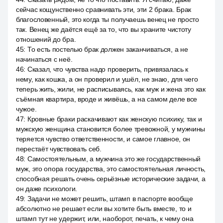
сейчас кощунственно сравнивать эти, эти 2 брака. Брак
благословенный, это когда ты получаешь венец не просто
так. Венец же даётся ещё за то, что вы храните чистоту
отношений до бра.
45
:
То есть постелью брак должен заканчиваться, а не
начинаться с неё.
46
:
Сказал, что чувства надо проверить, привязалась к
нему, как кошка, а он проверил и ушёл, не знаю, для чего
теперь жить, жили, не расписываясь, как муж и жена это как
съёмная квартира, вроде и живёшь, а на самом деле все
чужое.
47
:
Кровные браки раскачивают как женскую психику, так и
мужскую женщина становится более тревожной, у мужчины
теряется чувство ответственности, и самое главное, он
перестаёт чувствовать себ.
48
:
Самостоятельным, а мужчина это же государственный
муж, это опора государства, это самостоятельная личность,
способная решать очень серьёзные исторические задачи, а
он даже психологи.
49
:
Задачи не может решить, штамп в паспорте вообще
абсолютно не решает если вы хотите быть вместе, то и
штамп тут не удержит, или, наоборот, печать, к чему она