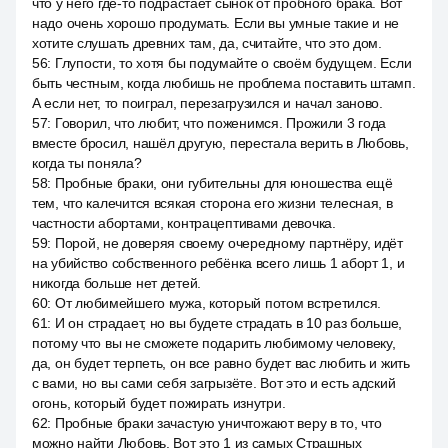
что у него где-то подрастает сынок от пробного брака. Вот
надо очень хорошо продумать. Если вы умные такие и не
хотите слушать древних там, да, считайте, что это дом.
56
:
Глупости, то хотя бы подумайте о своём будущем. Если
быть честным, когда любишь не проблема поставить штамп.
А если нет, то поиграл, перезагрузился и начал заново.
57
:
Говорил, что любит, что поженимся. Прожили 3 года
вместе бросил, нашёл другую, перестала верить в Любовь,
когда ты поняла?
58
:
Пробные браки, они губительны для юношества ещё
тем, что калечится всякая сторона его жизни телесная, в
частности абортами, контрацептивами девочка.
59
:
Порой, не доверяя своему очередному партнёру, идёт
на убийство собственного ребёнка всего лишь 1 аборт 1, и
никогда больше нет детей.
60
:
От любимейшего мужа, который потом встретился.
61
:
И он страдает, но вы будете страдать в 10 раз больше,
потому что вы не сможете подарить любимому человеку,
да, он будет терпеть, он все равно будет вас любить и жить
с вами, но вы сами себя загрызёте. Вот это и есть адский
огонь, который будет пожирать изнутри.
62
:
Пробные браки зачастую уничтожают веру в то, что
можно найти Любовь. Вот это 1 из самых Страшных