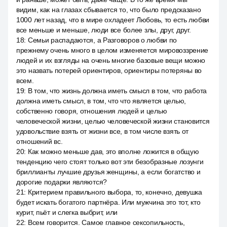
видим, как на глазах сбывается то, что было предсказано
1000 лет назад, что в мире охладеет Любовь, то есть любви
все меньше и меньше, люди все более злы, друг, друг.
18
:
Семьи распадаются, а Разговоров о любви по
прежнему очень много в целом изменяется мировоззрение
людей и их взгляды на очень многие базовые вещи можно
это назвать потерей ориентиров, ориентиры потеряны во
всем.
19
:
В том, что жизнь должна иметь смысл в том, что работа
должна иметь смысл, в том, что что является целью,
собственно говоря, отношения людей и целью
человеческой жизни, целью человеческой жизни становится
удовольствие взять от жизни все, в том числе взять от
отношений вс.
20
:
Как можно меньше дав, это вполне ложится в общую
тенденцию чего стоят только вот эти безобразные лозунги
бриллианты лучшие друзья женщины, а если богатство и
дорогие подарки являются?
21
:
Критерием правильного выбора, то, конечно, девушка
будет искать богатого партнёра. Или мужчина это тот, кто
курит, пьёт и слегка выбрит, или
22
:
Всем говорится. Самое главное сексопильность,