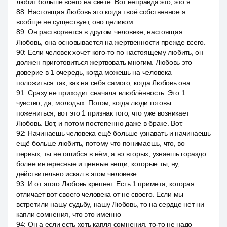
любит больше всего на свете. Вот неправда это, это я.
88
:
Настоящая Любовь это когда твоё собственное я
вообще не существует, оно целиком.
89
:
Он растворяется в другом человеке, настоящая
Любовь, она основывается на жертвенности прежде всего.
90
:
Если человек хочет кого-то по настоящему любить, он
должен приготовиться жертвовать многим. Любовь это
доверие в 1 очередь, когда можешь на человека
положиться так, как на себя самого, когда Любовь она
91
:
Сразу не приходит сначала влюблённость. Это 1
чувство, да, молодых. Потом, когда люди готовы
пожениться, вот это 1 признак того, что уже возникает
Любовь. Вот, и потом постепенно даже в браке. Вот.
92
:
Начинаешь человека ещё больше узнавать и начинаешь
ещё больше любить, потому что понимаешь, что, во
первых, ты не ошибся в нём, а во вторых, узнаешь гораздо
более интересные и ценные вещи, которые ты, ну,
действительно искал в этом человеке.
93
:
И от этого Любовь крепнет. Есть 1 примета, которая
отличает вот своего человека от не своего. Если мы
встретили нашу судьбу, нашу Любовь, то на сердце нет ни
капли сомнения, что это именно
94
:
Он а если есть хоть капля сомнения, то-то не надо