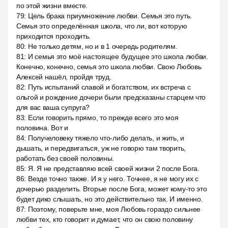
по этой жизни вместе.
79
:
Цель брака приумножение любви. Семья это путь.
Семья это определённая школа, что ли, вот которую
приходится проходить.
80
:
Не только детям, но и в 1 очередь родителям.
81
:
И семья это моё настоящее будущее это школа любви.
Конечно, конечно, семья это школа любви. Свою Любовь
Алексей нашёл, пройдя труд.
82
:
Путь испытаний славой и богатством, их встреча с
ольгой и рождение дочери были предсказаны старцем что
для вас ваша супруга?
83
:
Если говорить прямо, то прежде всего это моя
половина. Вот и
84
:
Получеловеку тяжело что-либо делать, и жить, и
дышать, и передвигаться, уж не говорю там творить,
работать без своей половины.
85
:
Я. Я не представляю всей своей жизни 2 после Бога.
86
:
Везде точно также. И я у него. Точнее, я не могу их с
дочерью разделить. Вторые после Бога, может кому-то это
будет дико слышать, но это действительно так. И именно.
87
:
Поэтому, поверьте мне, моя Любовь гораздо сильнее
любви тех, кто говорит и думает, что он свою половину