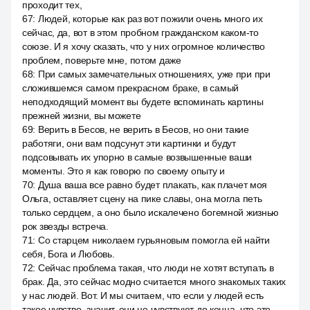
проходит тех,
67
:
Людей, которые как раз вот пожили очень много их
сейчас, да, вот в этом пробном гражданском каком-то
союзе. И я хочу сказать, что у них огромное количество
проблем, поверьте мне, потом даже
68
:
При самых замечательных отношениях, уже при при
сложившемся самом прекрасном браке, в самый
неподходящий момент вы будете вспоминать картины
прежней жизни, вы можете
69
:
Верить в Бесов, не верить в Бесов, но они такие
работяги, они вам подсунут эти картинки и будут
подсовывать их упорно в самые возвышенные ваши
моменты. Это я как говорю по своему опыту и
70
:
Душа ваша все равно будет плакать, как плачет моя
Ольга, оставляет сцену на пике славы, она могла петь
только сердцем, а оно было искалечено богемной жизнью
рок звезды встреча.
71
:
Со старцем николаем гурьяновым помогла ей найти
себя, Бога и Любовь.
72
:
Сейчас проблема такая, что люди не хотят вступать в
брак. Да, это сейчас модно считается много знакомых таких
у нас людей. Вот. И мы считаем, что если у людей есть
такое чувство, значит, они не чувствуют до конца, что это