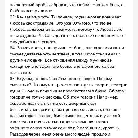
последствий пробных браков, что любви не может быть, а
Любовь воспринимает.
63
:
Как зависимость. Ты поняла, когда человек понимает
Любовь как страдание. Это уже 90% того, что это не
Любовь, а любовная зависимость, потому что Любовь это
не страдание. Любовь делает человека сильнее, помогает
ему добиваться успеха.
64
:
Зависимость, она причиняет боль, она ограничивает и
сужает деятельность человека, в том числе отношения с
другими людьми. Все отношения между мужчиной и
женщиной вне законного брака, вне законного союза
называютс
65
:
Блудом, то есть 1 из 7 смертных Грехов. Почему
смертных? Потому что грех это приводит к смерти, к смерти
души и к очень печальным последствиям в браке. Об этом
говорит не только церковь. Об этом говорит. Например,
современная статистика есть американская
66
:
Такой университет, там проводилось исследование в
разных годах. Так вот, было выяснено, что если у людей
имеется опыт сожительства до заключения такого
законного союза в таких семьях в 2 раза выше, уровень
Разводов через меня очень много людей прошло и