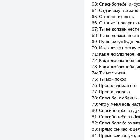
63
:
Спасибо тебе, иисус
64
:
Отдай ему все забот
65
:
Он хочет их взять.
66
:
Он хочет подарить т
67
:
Ты не должен нести 
68
:
Ты не должен нести 
69
:
Пусть иисус будет ч
70
:
И как легко покажут
71
:
Как я люблю тебя, и
72
:
Как я люблю тебя, и
73
:
Как я люблю тебя, и
74
:
Ты моя жизнь.
75
:
Ты мой покой.
76
:
Просто вдыхай его.
77
:
Просто вдыхаю.
78
:
Спасибо, любимый.
79
:
Что у меня есть нас
80
:
Спасибо тебе за дух
81
:
Спасибо тебе за Лю
82
:
Спасибо тебе за жиз
83
:
Прямо сейчас исцел
84
:
Прямо сейчас уходи