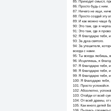
85
:
Приходит смысл, пр
86
:
Просто будь с ним.
87
:
Ничего не ищи, ниче
88
:
Просто создай эту а
89
:
И как можно чаще б
90
:
Это там, где я черп
91
:
Это там, где я пров
92
:
Я благодарю тебя, и
93
:
За духа святого.
94
:
За утешителя, котор
всегда с нами.
95
:
Ты всегда любишь, в
96
:
Исцеляешь, я благод
97
:
Я благодарю тебя, и
98
:
Я благодарю тебя, и
99
:
Я благодарю тебя, и
100
:
Я благодарю тебя, 
101
:
Просто успокойся.
102
:
Абсолютно, успоко
103
:
Отойди от всей суе
104
:
От всей драмы, от 
105
:
Как много детей Бо
106
:
Пытаясь справитьс