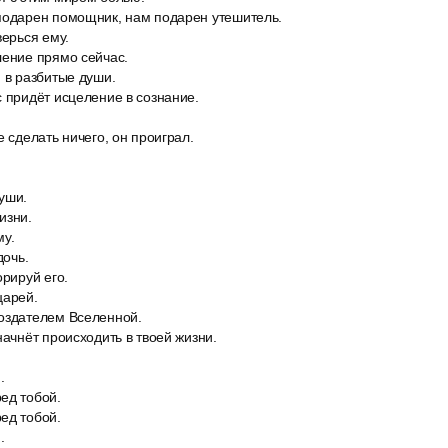
подарен помощник, нам подарен утешитель.
верься ему.
ление прямо сейчас.
 в разбитые души.
 придёт исцеление в сознание.
е сделать ничего, он проиграл.
уши.
изни.
му.
дочь.
орируй его.
царей.
оздателем Вселенной.
начнёт происходить в твоей жизни.
.
ед тобой.
ед тобой.
.