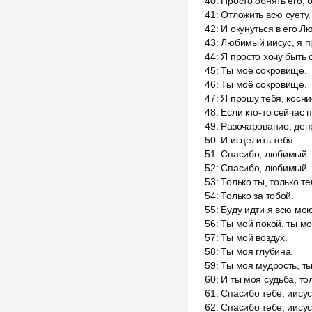
40
:
Просто обнять его, 
41
:
Отложить всю суету.
42
:
И окунуться в его Л
43
:
Любимый иисус, я пр
44
:
Я просто хочу быть 
45
:
Ты моё сокровище.
46
:
Ты моё сокровище.
47
:
Я прошу тебя, косни
48
:
Если кто-то сейчас 
49
:
Разочарование, депр
50
:
И исцелить тебя.
51
:
Спасибо, любимый.
52
:
Спасибо, любимый.
53
:
Только ты, только те
54
:
Только за тобой.
55
:
Буду идти я всю мою
56
:
Ты мой покой, ты мо
57
:
Ты мой воздух.
58
:
Ты моя глубина.
59
:
Ты моя мудрость, ты
60
:
И ты моя судьба, то
61
:
Спасибо тебе, иисус
62
:
Спасибо тебе, иисус