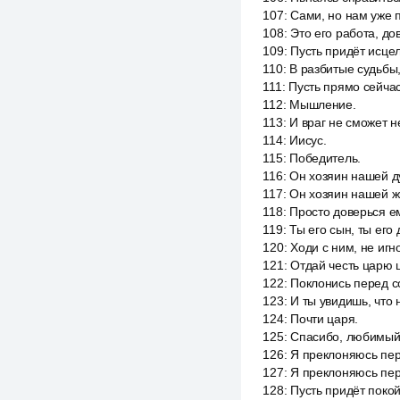
107
:
Сами, но нам уже 
108
:
Это его работа, до
109
:
Пусть придёт исце
110
:
В разбитые судьбы,
111
:
Пусть прямо сейчас
112
:
Мышление.
113
:
И враг не сможет н
114
:
Иисус.
115
:
Победитель.
116
:
Он хозяин нашей д
117
:
Он хозяин нашей ж
118
:
Просто доверься е
119
:
Ты его сын, ты его 
120
:
Ходи с ним, не игн
121
:
Отдай честь царю 
122
:
Поклонись перед с
123
:
И ты увидишь, что 
124
:
Почти царя.
125
:
Спасибо, любимый
126
:
Я преклоняюсь пер
127
:
Я преклоняюсь пер
128
:
Пусть придёт покой