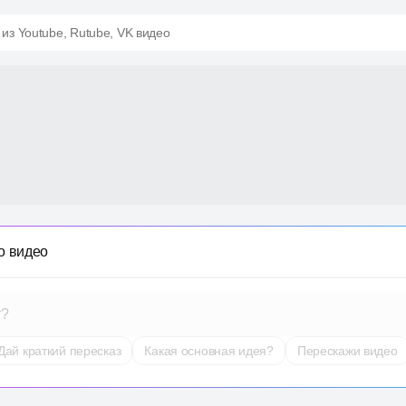
 из Youtube, Rutube, VK видео
о видео
т?
Дай краткий пересказ
Какая основная идея?
Перескажи видео