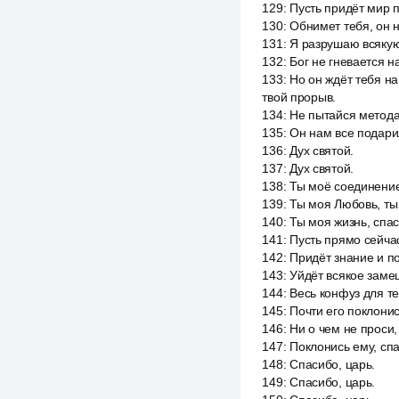
129
:
Пусть придёт мир п
130
:
Обнимет тебя, он н
131
:
Я разрушаю всякую
132
:
Бог не гневается н
133
:
Но он ждёт тебя на
твой прорыв.
134
:
Не пытайся метода
135
:
Он нам все подари
136
:
Дух святой.
137
:
Дух святой.
138
:
Ты моё соединение
139
:
Ты моя Любовь, ты 
140
:
Ты моя жизнь, спас
141
:
Пусть прямо сейчас
142
:
Придёт знание и п
143
:
Уйдёт всякое заме
144
:
Весь конфуз для те
145
:
Почти его поклонис
146
:
Ни о чем не проси,
147
:
Поклонись ему, спа
148
:
Спасибо, царь.
149
:
Спасибо, царь.