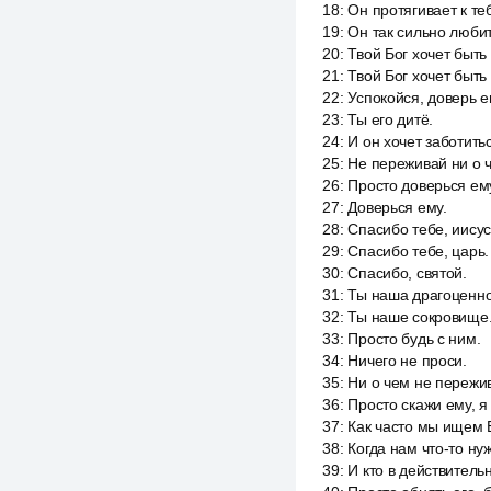
18
:
Он протягивает к те
19
:
Он так сильно любит
20
:
Твой Бог хочет быть
21
:
Твой Бог хочет быть
22
:
Успокойся, доверь е
23
:
Ты его дитё.
24
:
И он хочет заботитьс
25
:
Не переживай ни о 
26
:
Просто доверься ему
27
:
Доверься ему.
28
:
Спасибо тебе, иисус
29
:
Спасибо тебе, царь.
30
:
Спасибо, святой.
31
:
Ты наша драгоценно
32
:
Ты наше сокровище
33
:
Просто будь с ним.
34
:
Ничего не проси.
35
:
Ни о чем не пережи
36
:
Просто скажи ему, я
37
:
Как часто мы ищем Б
38
:
Когда нам что-то ну
39
:
И кто в действитель