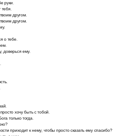
бе руки.
 тебя.
 твоим другом.
 твоим другом.
му.
я о тебе.
чем.
, доверься ему.
.
сть.
.
вай.
 просто хочу быть с тобой.
ога только тогда.
жно?
ности приходит к нему, чтобы просто сказать ему спасибо?