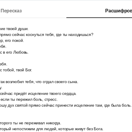
Пересказ
Расшифров
ние твоей души.
 прямо сейчас коснуться тебя, где ты находишься?
р, его покой.
ебя.
с в его Любовь.
ебя.
с тобой, твой Бог.
ак возлюбил тебя, что отдал своего сына.
у.
 сейчас придёт исцеление твоего сердца.
 если ты пережил боль, стресс.
шу дух святой прямо сейчас принести исцеление там, где была боль.
торого ты не переживал никогда.
торый непостижим для людей, которые живут без Бога.