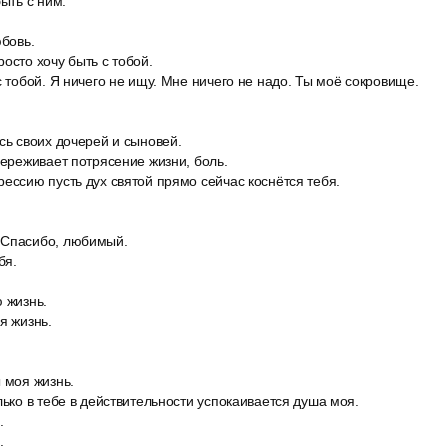
быть с ним.
юбовь.
осто хочу быть с тобой.
с тобой. Я ничего не ищу. Мне ничего не надо. Ты моё сокровище.
сь своих дочерей и сыновей.
переживает потрясение жизни, боль.
ессию пусть дух святой прямо сейчас коснётся тебя.
 Спасибо, любимый.
бя.
 жизнь.
я жизнь.
 моя жизнь.
лько в тебе в действительности успокаивается душа моя.
.
.