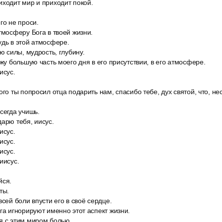
иходит мир и приходит покой.
го не проси.
тмосферу Бога в твоей жизни.
удь в этой атмосфере.
аю силы, мудрость, глубину.
ожу большую часть моего дня в его присутствии, в его атмосфере.
исус.
ого ты попросил отца подарить нам, спасибо тебе, дух святой, что, не
сегда учишь.
арю тебя, иисус.
исус.
исус.
исус.
иисус.
йся.
ты.
всей боли впусти его в своё сердце.
га игнорируют именно этот аспект жизни.
я с этим миром болью.