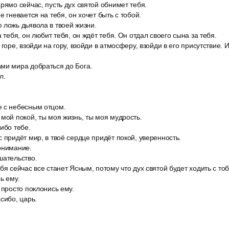
рямо сейчас, пусть дух святой обнимет тебя.
е гневается на тебя, он хочет быть с тобой.
 ложь дьявола в твоей жизни.
а тебя, он любит тебя, он ждёт тебя. Он отдал своего сына за тебя.
 горе, взойди на гору, взойди в атмосферу, взойди в его присутствие.
ми мира добраться до Бога.
л.
 с небесным отцом.
мой покой, ты моя жизнь, ты моя мудрость.
ибо тебе.
 придёт мир, в твоё сердце придёт покой, уверенность.
онимание.
шательство.
бя сейчас все станет Ясным, потому что дух святой будет ходить с тоб
ь ему.
 просто поклонись ему.
сибо, царь.