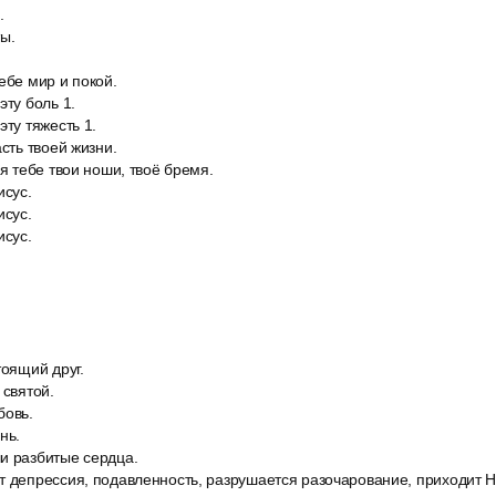
.
ы.
ебе мир и покой.
эту боль 1.
эту тяжесть 1.
асть твоей жизни.
ся тебе твои ноши, твоё бремя.
исус.
исус.
исус.
тоящий друг.
 святой.
бовь.
нь.
и разбитые сердца.
т депрессия, подавленность, разрушается разочарование, приходит 