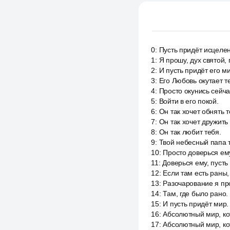
0
:
Пусть придёт исцеле
1
:
Я прошу, дух святой,
2
:
И пусть придёт его ми
3
:
Его Любовь окутает т
4
:
Просто окунись сейча
5
:
Войти в его покой.
6
:
Он так хочет обнять т
7
:
Он так хочет дружить 
8
:
Он так любит тебя.
9
:
Твой небесный папа т
10
:
Просто доверься ем
11
:
Доверься ему, пусть
12
:
Если там есть раны,
13
:
Разочарование я про
14
:
Там, где было рано.
15
:
И пусть придёт мир.
16
:
Абсолютный мир, ко
17
:
Абсолютный мир, ко