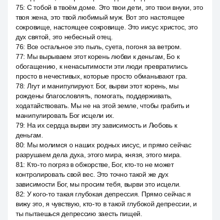
75
:
С тобой в твоём доме. Это твои дети, это твои внуки, это
твоя жена, это твой любимый муж. Вот это настоящее
сокровище, настоящее сокровище. Это иисус христос, это
дух святой, это небесный отец.
76
:
Все остальное это пыль, суета, погоня за ветром.
77
:
Мы вырываем этот корень любви к деньгам, Бо к
обогащению, к ненасытимости эти люди превратились
просто в нечестивых, которые просто обманывают гра.
78
:
Лгут и манипулируют. Бог, вырви этот корень, мы
рождены благословлять, помогать, поддерживать,
ходатайствовать. Мы не на этой земле, чтобы грабить и
манипулировать Бог исцели их.
79
:
На их сердца вырви эту зависимость и Любовь к
деньгам.
80
:
Мы молимся о наших родных иисус, и прямо сейчас
разрушаем дела духа, этого мира, князя, этого мира.
81
:
Кто-то погряз в обжорстве, Бог, кто-то не может
контролировать свой вес. Это точно такой же дух
зависимости Бог, мы просим тебя, вырви это исцели.
82
:
У кого-то такая глубокая депрессия. Прямо сейчас я
вижу это, я чувствую, кто-то в такой глубокой депрессии, и
ты пытаешься депрессию заесть пищей.