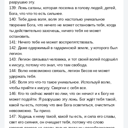
разрушаю эту.
139
:
Ложь сатаны, которая посеяна в голову людей, детей,
Бога, что что-то есть сильнее.
140
:
Тебе дана воля, воля это настолько уникальное
творение Бога, что ничего не может остановить тебя, когда
ты действительно захочешь, ничего тебя не может
остановить.
141
:
Ничего тебе не может воспрепятствовать.
142
:
Даже одержимый в гадаринской земле, у которого был
легион.
143
:
Легион связывал человека, и тот своей волей подошёл
к иисусу, потому что знал, что там свобода.
144
:
Волю невозможно связать, легион Бесов не может
удержать тебя.
145
:
Воля это что-то такое уникальное. Используй волю,
чтобы прийти к иисусу. Свергни с себя все.
146
:
Кто-то сейчас живёт во лжи, что он нечист и к Богу не
может подойти. Я разрушаю эту ложь. Бог ждёт тебя такой,
какой ты есть, потому что вне Бога осветиться, очиститься
невозможно. Ты прихо.
147
:
Ходишь к нему такой, какой ты есть, и сила его славы,
свет его сияния, он очищает тебя, потому что слово
говорит, взирая на славу, только тогда мы преображаемся.