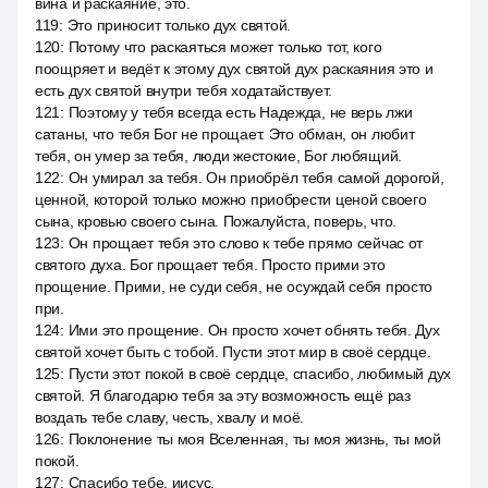
вина и раскаяние, это.
119
:
Это приносит только дух святой.
120
:
Потому что раскаяться может только тот, кого
поощряет и ведёт к этому дух святой дух раскаяния это и
есть дух святой внутри тебя ходатайствует.
121
:
Поэтому у тебя всегда есть Надежда, не верь лжи
сатаны, что тебя Бог не прощает. Это обман, он любит
тебя, он умер за тебя, люди жестокие, Бог любящий.
122
:
Он умирал за тебя. Он приобрёл тебя самой дорогой,
ценной, которой только можно приобрести ценой своего
сына, кровью своего сына. Пожалуйста, поверь, что.
123
:
Он прощает тебя это слово к тебе прямо сейчас от
святого духа. Бог прощает тебя. Просто прими это
прощение. Прими, не суди себя, не осуждай себя просто
при.
124
:
Ими это прощение. Он просто хочет обнять тебя. Дух
святой хочет быть с тобой. Пусти этот мир в своё сердце.
125
:
Пусти этот покой в своё сердце, спасибо, любимый дух
святой. Я благодарю тебя за эту возможность ещё раз
воздать тебе славу, честь, хвалу и моё.
126
:
Поклонение ты моя Вселенная, ты моя жизнь, ты мой
покой.
127
:
Спасибо тебе, иисус.