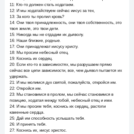
11
:
Кто-то должен стать ходатаем.
12
:
И мы ходатайствуем сейчас иисус за тех,
13
:
За кого ты пролил кровь?
14
:
Они твоя принадлежность, они твоя собственность, это
твоя земля, это твои дети.
15
:
Никогда мы не отдадим их дьяволу.
16
:
Наши близкие, родные.
17
:
Они принадлежат иисусу христу.
18
:
Мы просим небесный отец.
19
:
Коснись их сердец.
20
:
Если кто-то в зависимостях, мы разрушаем прямо
сейчас все цепи зависимости, все, чем дьявол пытается их
удержать.
21
:
И мы молимся дух святой, пожалуйста, откройся им.
22
:
Откройся им.
23
:
Мы становимся в пролом, мы сейчас становимся в
позицию, ходатая между тобой, небесный отец и ими.
24
:
И мы просим тебя, коснись их сердец, растопи
каменные сердца.
25
:
Дай им способность услышать тебя.
26
:
И принять тебя.
27
:
Коснись их, иисус христос.