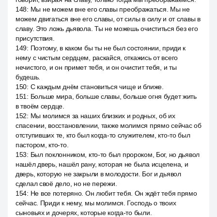
148
:
Мы не можем вне его славы преображаться. Мы не
можем двигаться вне его славы, от силы в силу и от славы в
славу. Это ложь дьявола. Ты не можешь очиститься без его
присутствия.
149
:
Поэтому, в каком бы ты не был состоянии, приди к
нему с чистым сердцем, раскайся, откажись от всего
нечистого, и он примет тебя, и он очистит тебя, и ты
будешь.
150
:
С каждым днём становиться чище и ближе.
151
:
Больше мира, больше славы, больше огня будет жить
в твоём сердце.
152
:
Мы молимся за наших близких и родных, об их
спасении, восстановлении, также молимся прямо сейчас об
отступивших те, кто был когда-то служителем, кто-то был
пастором, кто-то.
153
:
Был поклонником, кто-то был пророком, Бог, но дьявол
нашёл дверь, нашёл рану, которая не была исцелена, и
дверь, которую не закрыли в молодости. Бог и дьявол
сделал своё дело, но не пережи.
154
:
Не все потеряно. Он любит тебя. Он ждёт тебя прямо
сейчас. Приди к нему, мы молимся. Господь о твоих
сыновьях и дочерях, которые когда-то были.