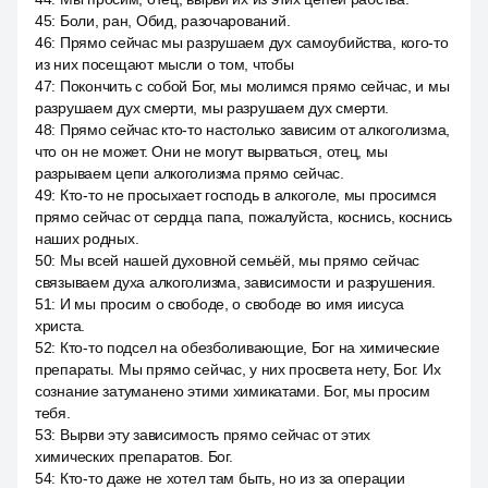
45
:
Боли, ран, Обид, разочарований.
46
:
Прямо сейчас мы разрушаем дух самоубийства, кого-то
из них посещают мысли о том, чтобы
47
:
Покончить с собой Бог, мы молимся прямо сейчас, и мы
разрушаем дух смерти, мы разрушаем дух смерти.
48
:
Прямо сейчас кто-то настолько зависим от алкоголизма,
что он не может. Они не могут вырваться, отец, мы
разрываем цепи алкоголизма прямо сейчас.
49
:
Кто-то не просыхает господь в алкоголе, мы просимся
прямо сейчас от сердца папа, пожалуйста, коснись, коснись
наших родных.
50
:
Мы всей нашей духовной семьёй, мы прямо сейчас
связываем духа алкоголизма, зависимости и разрушения.
51
:
И мы просим о свободе, о свободе во имя иисуса
христа.
52
:
Кто-то подсел на обезболивающие, Бог на химические
препараты. Мы прямо сейчас, у них просвета нету, Бог. Их
сознание затуманено этими химикатами. Бог, мы просим
тебя.
53
:
Вырви эту зависимость прямо сейчас от этих
химических препаратов. Бог.
54
:
Кто-то даже не хотел там быть, но из за операции