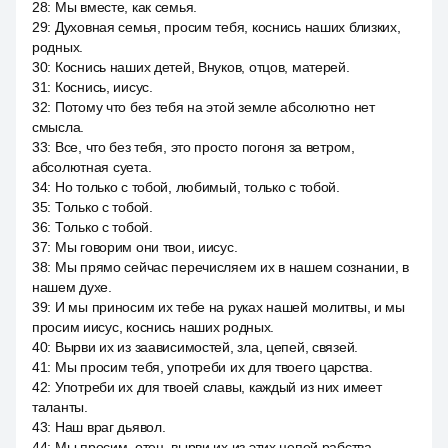
28
:
Мы вместе, как семья.
29
:
Духовная семья, просим тебя, коснись наших близких,
родных.
30
:
Коснись наших детей, Внуков, отцов, матерей.
31
:
Коснись, иисус.
32
:
Потому что без тебя на этой земле абсолютно нет
смысла.
33
:
Все, что без тебя, это просто погоня за ветром,
абсолютная суета.
34
:
Но только с тобой, любимый, только с тобой.
35
:
Только с тобой.
36
:
Только с тобой.
37
:
Мы говорим они твои, иисус.
38
:
Мы прямо сейчас перечисляем их в нашем сознании, в
нашем духе.
39
:
И мы приносим их тебе на руках нашей молитвы, и мы
просим иисус, коснись наших родных.
40
:
Вырви их из заависимостей, зла, цепей, связей.
41
:
Мы просим тебя, употреби их для твоего царства.
42
:
Употреби их для твоей славы, каждый из них имеет
таланты.
43
:
Наш враг дьявол.
44
:
Мы просим, отец, вырви их из этих цепей рабства.