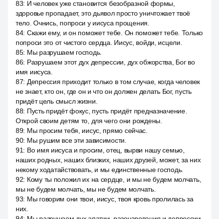
83
:
И человек уже становится безобразной формы,
здоровье пропадает, это дьявол просто уничтожает твоё
тело. Очнись, попроси у иисуса прощения.
84
:
Скажи ему, и он поможет тебе. Он поможет тебе. Только
попроси это от чистого сердца. Иисус, войди, исцели.
85
:
Мы разрушаем господь.
86
:
Разрушаем этот дух депрессии, дух обжорства, Бог во
имя иисуса.
87
:
Депрессия приходит только в том случае, когда человек
не знает, кто он, где он и что он должен делать Бог, пусть
придёт цель смысл жизни.
88
:
Пусть придёт фокус, пусть придёт предназначение.
Открой своим детям то, для чего они рождены.
89
:
Мы просим тебя, иисус, прямо сейчас.
90
:
Мы рушим все эти зависимости.
91
:
Во имя иисуса и просим, отец, вырви нашу семью,
наших родных, наших близких, наших друзей, может, за них
некому ходатайствовать, и мы единственные господь.
92
:
Кому ты положил их на сердце, и мы не будем молчать,
мы не будем молчать, мы не будем молчать.
93
:
Мы говорим они твои, иисус, твоя кровь пролилась за
них.
94
:
Мы разрушаем дух апатии, разочарования и депрессии.