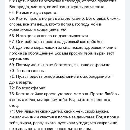
63
:
Пусть придёт абсолютная свобода, от этого проклятия
Бог придёт, чистота, семейная сексуальная чистота.
64
:
Во имя иисуса христа.
65
:
Кто-то просто погряз в азарте казино, Бог ставки, биржи,
споры, все эти вещи, кто-то погряз, господь мой в
финансовых махинациях и это.
66
:
И это цепи дьявола не дают вырваться.
67
:
Они работают просто на дырявый кошелёк Бог.
68
:
Дух этого мира лишил их сна, покоя, здоровья, и они в
погоне за обогащением Бог, мы просим тебя, вырви этот
корень зла.
69
:
Потому что ты наше богатство, ты наше сокровище.
70
:
Ты наша жизнь.
71
:
Пусть придёт полное исцеление и освобождение от
духа азарта.
72
:
Во всех сферах.
73
:
Кого-то сейчас просто утопила мамона. Просто Любовь
к деньгам. Бог, мы просим тебя. Вырви этот корень зла,
отец.
74
:
Они лишили своих детей, своих жён, своих мужей,
лишили жизни и счастья в погоне за деньгами. Бог, я прошу
тебя, вырви, разрушь это, пусть они увидят, что сокровище
не в деньгах, а сокровище находится рядом.