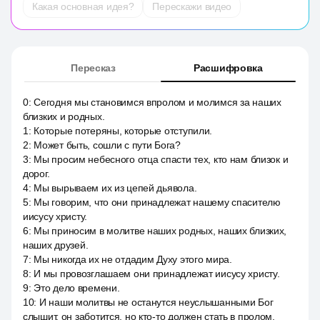
Какая основная идея?
Перескажи видео
Пересказ
Расшифровка
0
:
Сегодня мы становимся впролом и молимся за наших
близких и родных.
1
:
Которые потеряны, которые отступили.
2
:
Может быть, сошли с пути Бога?
3
:
Мы просим небесного отца спасти тех, кто нам близок и
дорог.
4
:
Мы вырываем их из цепей дьявола.
5
:
Мы говорим, что они принадлежат нашему спасителю
иисусу христу.
6
:
Мы приносим в молитве наших родных, наших близких,
наших друзей.
7
:
Мы никогда их не отдадим Духу этого мира.
8
:
И мы провозглашаем они принадлежат иисусу христу.
9
:
Это дело времени.
10
:
И наши молитвы не останутся неуслышанными Бог
слышит, он заботится, но кто-то должен стать в пролом.