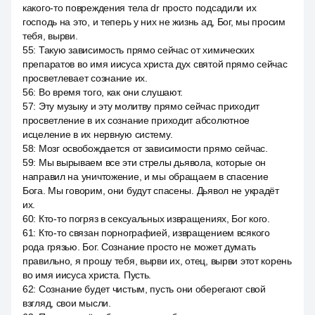
какого-то повреждения тела dr просто подсадили их
господь на это, и теперь у них не жизнь ад, Бог, мы просим
тебя, вырви.
55
:
Такую зависимость прямо сейчас от химических
препаратов во имя иисуса христа дух святой прямо сейчас
просветлевает сознание их.
56
:
Во время того, как они слушают.
57
:
Эту музыку и эту молитву прямо сейчас приходит
просветление в их сознание приходит абсолютное
исцеление в их нервную систему.
58
:
Мозг освобождается от зависимости прямо сейчас.
59
:
Мы вырываем все эти стрелы дьявола, которые он
направил на уничтожение, и мы обращаем в спасение
Бога. Мы говорим, они будут спасены. Дьявол не украдёт
их.
60
:
Кто-то погряз в сексуальных извращениях, Бог кого.
61
:
Кто-то связан порнографией, извращением всякого
рода грязью. Бог. Сознание просто не может думать
правильно, я прошу тебя, вырви их, отец, вырви этот корень
во имя иисуса христа. Пусть.
62
:
Сознание будет чистым, пусть они оберегают свой
взгляд, свои мысли.