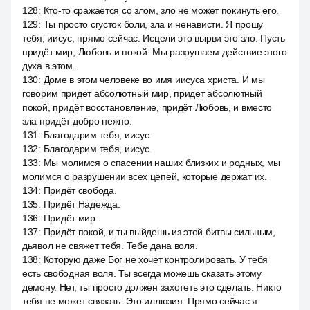
128
:
Кто-то сражается со злом, зло не может покинуть его.
129
:
Ты просто сгусток боли, зла и ненависти. Я прошу
тебя, иисус, прямо сейчас. Исцели это вырви это зло. Пусть
придёт мир, Любовь и покой. Мы разрушаем действие этого
духа в этом.
130
:
Доме в этом человеке во имя иисуса христа. И мы
говорим придёт абсолютный мир, придёт абсолютный
покой, придёт восстановление, придёт Любовь, и вместо
зла придёт добро нежно.
131
:
Благодарим тебя, иисус.
132
:
Благодарим тебя, иисус.
133
:
Мы молимся о спасении наших близких и родных, мы
молимся о разрушении всех цепей, которые держат их.
134
:
Придёт свобода.
135
:
Придёт Надежда.
136
:
Придёт мир.
137
:
Придёт покой, и ты выйдешь из этой битвы сильным,
дьявол не свяжет тебя. Тебе дана воля.
138
:
Которую даже Бог не хочет контролировать. У тебя
есть свободная воля. Ты всегда можешь сказать этому
демону. Нет, ты просто должен захотеть это сделать. Никто
тебя не может связать. Это иллюзия. Прямо сейчас я