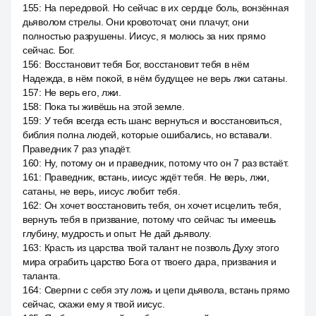
155
:
На передовой. Но сейчас в их сердце боль, вонзённая
дьяволом стрелы. Они кровоточат, они плачут, они
полностью разрушены. Иисус, я молюсь за них прямо
сейчас. Бог.
156
:
Восстановит тебя Бог, восстановит тебя в нём
Надежда, в нём покой, в нём будущее не верь лжи сатаны.
157
:
Не верь его, лжи.
158
:
Пока ты живёшь на этой земле.
159
:
У тебя всегда есть шанс вернуться и восстановиться,
библия полна людей, которые ошибались, но вставали.
Праведник 7 раз упадёт.
160
:
Ну, потому он и праведник, потому что он 7 раз встаёт.
161
:
Праведник, встань, иисус ждёт тебя. Не верь, лжи,
сатаны, не верь, иисус любит тебя.
162
:
Он хочет восстановить тебя, он хочет исцелить тебя,
вернуть тебя в призвание, потому что сейчас ты имеешь
глубину, мудрость и опыт. Не дай дьяволу.
163
:
Красть из царства твой талант не позволь Духу этого
мира ограбить царство Бога от твоего дара, призвания и
таланта.
164
:
Свергни с себя эту ложь и цепи дьявола, встань прямо
сейчас, скажи ему я твой иисус.