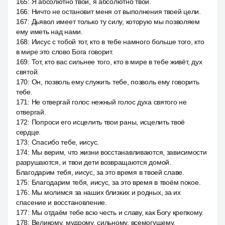
165
:
Я абсолютно твой, я абсолютно твой.
166
:
Ничто не остановит меня от выполнения твоей цели.
167
:
Дьявол имеет только ту силу, которую мы позволяем
ему иметь над нами.
168
:
Иисус с тобой тот, кто в тебе намного больше того, кто
в мире это слово Бога говорит.
169
:
Тот, кто вас сильнее того, кто в мире в тебе живёт, дух
святой.
170
:
Он, позволь ему служить тебе, позволь ему говорить
тебе.
171
:
Не отвергай голос нежный голос духа святого не
отвергай.
172
:
Попроси его исцелить твои раны, исцелить твоё
сердце.
173
:
Спасибо тебе, иисус.
174
:
Мы верим, что жизни восстанавливаются, зависимости
разрушаются, и твои дети возвращаются домой.
Благодарим тебя, иисус, за это время в твоей славе.
175
:
Благодарим тебя, иисус, за это время в твоём покое.
176
:
Мы молимся за наших близких и родных, за их
спасение и восстановление.
177
:
Мы отдаём тебе всю честь и славу, как Богу крепкому.
178
:
Великому, мудрому, сильному, всемогущему,