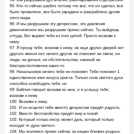
95
:
Кто-то сейчас разбит, потому что все, что он сделал, все
было провалено, все было украдено и разграблено духом
этого мира.
96
:
И мы разрушаем эту депрессию, это давление
демоническое мы разрушаем прямо сейчас. Ты выйдешь
оттуда, Бог вырвет тебя из этих цепей. Просто воззови к
нему.
97
:
Я прошу тебя, воззови к нему, не ищи других дверей нет
другого имени нет, ничего другое не поможет ни связи, ни
люди, ни деньги, ни обстоятельства, никакой не
благорасположение каких-то.
98
:
Начальников ничего тебе не поможет. Тебе поможет 1
единственное имя иисуса христа. Только сила святого духа
способна освободить тебя, но
99
:
Библия говорит воззови ко мне, и я услышу тебя,
воззови к нему.
100
:
Воззови к нему.
101
:
И он исцелит тебя вместо депрессии придёт радость.
102
:
Вместо беспокойства придёт мир и покой.
103
:
Который только иисус может дать, который только
исходит от духа святого.
104
:
Мы молимся прямо сейчас за наших близких родных.