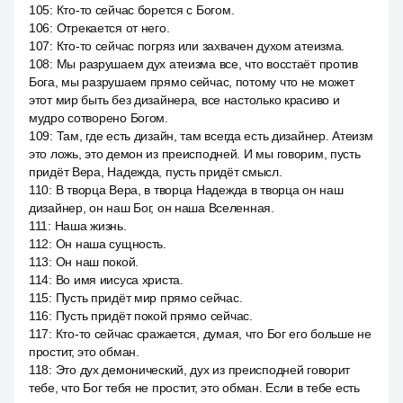
105
:
Кто-то сейчас борется с Богом.
106
:
Отрекается от него.
107
:
Кто-то сейчас погряз или захвачен духом атеизма.
108
:
Мы разрушаем дух атеизма все, что восстаёт против
Бога, мы разрушаем прямо сейчас, потому что не может
этот мир быть без дизайнера, все настолько красиво и
мудро сотворено Богом.
109
:
Там, где есть дизайн, там всегда есть дизайнер. Атеизм
это ложь, это демон из преисподней. И мы говорим, пусть
придёт Вера, Надежда, пусть придёт смысл.
110
:
В творца Вера, в творца Надежда в творца он наш
дизайнер, он наш Бог, он наша Вселенная.
111
:
Наша жизнь.
112
:
Он наша сущность.
113
:
Он наш покой.
114
:
Во имя иисуса христа.
115
:
Пусть придёт мир прямо сейчас.
116
:
Пусть придёт покой прямо сейчас.
117
:
Кто-то сейчас сражается, думая, что Бог его больше не
простит, это обман.
118
:
Это дух демонический, дух из преисподней говорит
тебе, что Бог тебя не простит, это обман. Если в тебе есть