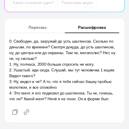
Какая основная идея?
Перескажи видео
Пересказ
Расшифровка
0
:
Свободен, да, загружай до усть шахтинска. Сколько по
деньгам, по времени? Смотря докуда, до усть шахтинска,
ну, до центра или до окраины. Там че, мегаполис? Нет, ну
че, ну сколько?
1
:
Ну, полчаса, 2000 больше спросить не могу.
2
:
Ушастый, иди сюда. Слушай, мы тут человечка 1 ищем.
Видел такого?
3
:
Ну, видел и че? А то, что я тебе сейчас башку пробью
молотком, и все спокойно.
4
:
Это мент, я его подвозил до шахтинска. Ты че, гонишь,
что ли? Какой мент? Ничё я не гоню. Он в форме был.