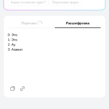
Какая основная идея?
Перескажи видео
Пересказ
Расшифровка
0
:
Это.
1
:
Это.
2
:
Ау.
3
:
Азамат.