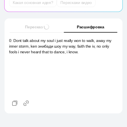
Какая основная идея?
Перескажи видео
Пересказ
Расшифровка
0
:
Dont talk about my soul i just really won to walk, away my
inner storm, ken энибади шоу my way, faith the iv, no only
fools i never heard that to dance, i know.