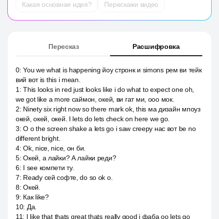
Какая основная идея?
Перескажи видео
Пересказ
Расшифровка
0
:
You we what is happening йоу стронк и simons рем ви тейк
вий вот is this i mean.
1
:
This looks in red just looks like i do what to expect one oh,
we got like a more саймон, окей, ви гат ми, ооо мок.
2
:
Ninety six right now so there mark ok, this ма дизайн мпоуз
окей, окей, окей. I lets do lets check on here we go.
3
:
O o the screen shake a lets go i saw creepy нас вот be no
different bright.
4
:
Ok, nice, nice, он би.
5
:
Окей, а лайки? А лайки реди?
6
:
I see компети ту.
7
:
Ready сей софте, do so ok o.
8
:
Окей.
9
:
Как like?
10
:
Да.
11
:
I like that thats great thats really good i фаба оо lets go