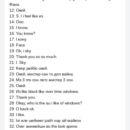
Фана.
12
:
Окей.
13
:
S. I i feel like из.
14
:
Ооо.
15
:
I know.
16
:
You know?
17
:
I кону.
18
:
Face.
19
:
Ok, i sky.
20
:
Thank you so so much.
21
:
I. Sky.
22
:
Keep рейбо окей.
23
:
Окей, мистер сан то доп вайна.
24
:
Ms 3 ms сон летс мистер 3 сон.
25
:
Окей.
26
:
Из like black like over time windows.
27
:
Thank you.
28
:
Okay, who is the au i like of windows?
29
:
О back ok.
30
:
I like.
31
:
Ivi или шейкинг райт нау ай майкон.
32
:
Over анимейшн во the look крипи.