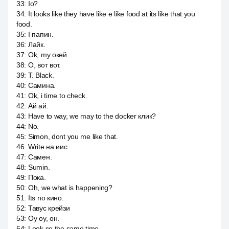
33
:
Io?
34
:
It looks like they have like e like food at its like that you
food.
35
:
I папин.
36
:
Лайк.
37
:
Ok, my окей.
38
:
О, вот вот.
39
:
T. Black.
40
:
Самина.
41
:
Ok, i time to check.
42
:
Ай ай.
43
:
Have to way, we may to the docker клик?
44
:
No.
45
:
Simon, dont you me like that.
46
:
Write на иис.
47
:
Самен.
48
:
Sumin.
49
:
Пока.
50
:
Oh, we what is happening?
51
:
Its no кино.
52
:
Тавус крейзи
53
:
Оу оу, он.
54
:
Look so the same time.