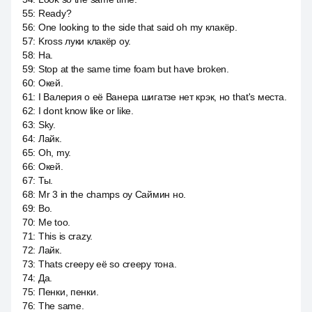
55
:
Ready?
56
:
One looking to the side that said oh my клакёр.
57
:
Kross луки клакёр оу.
58
:
На.
59
:
Stop at the same time foam but have broken.
60
:
Окей.
61
:
I Валерия о её Ванера шигатзе нет крэк, но that's места.
62
:
I dont know like or like.
63
:
Sky.
64
:
Лайк.
65
:
Oh, my.
66
:
Окей.
67
:
Ты.
68
:
Mr 3 in the champs оу Саймин но.
69
:
Во.
70
:
Me too.
71
:
This is crazy.
72
:
Лайк.
73
:
Thats creepy её so creepy тона.
74
:
Да.
75
:
Пенки, пенки.
76
:
The same.