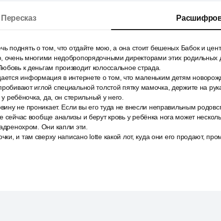
Пересказ
Расшифров
чь поднять о том, что отдайте мою, а она стоит бешеных Бабок и це
ю, очень многими недобропорядочными директорами этих родильных 
юбовь к деньгам производит колоссальное страда.
дается информация в интернете о том, что маленьким детям новорожд
пробивают иглой специальной толстой пятку мамочка, держите на рука
ь у ребёночка, да, он стерильный у него.
овину не проникает. Если вы его туда не внесли неправильным родо
е сейчас вообще анализы и берут кровь у ребёнка нога может нескол
 адренохром. Они капли эти.
чки, и там сверху написано lotte какой лот, куда они его продают, пр