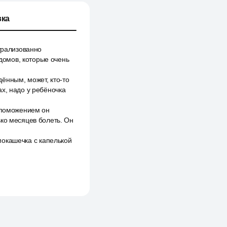
ка
нтрализованно
домов, которые очень
ённым, может, кто-то
х, надо у ребёночка
вспоможением он
ько месяцев болеть. Он
омокашечка с капелькой