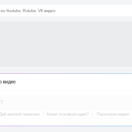
 из Youtube, Rutube, VK видео
о видео
т?
Дай краткий пересказ
Какая основная идея?
Перескажи видео