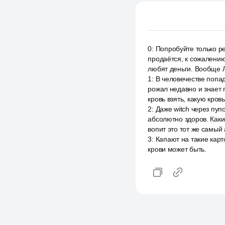
0
:
Попробуйте только ре
продаётся, к сожалени
любят деньги. Вообще Л
1
:
В человечестве попа
рожал недавно и знает 
кровь взять, какую кров
2
:
Даже witch через пуп
абсолютно здоров. Каки
вопит это тот же самый
3
:
Капают на такие карто
крови может быть.