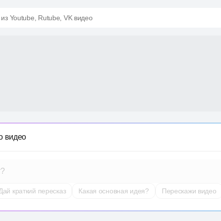
 из Youtube, Rutube, VK видео
о видео
т?
Дай краткий пересказ
Какая основная идея?
Перескажи видео