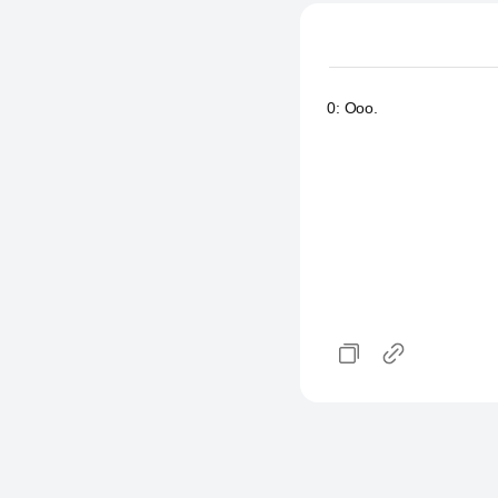
0
:
Ооо.