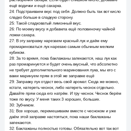
ещё водички и ещё сахарка.
24
:
Подстраиваем вкус под себя. Должно быть так вот кисло
сладко больше в сладкую сторону.
25
:
Такой сладковатый лимонный вкус.
26
:
По моему вкусу я добавила ещё половиночку чайной
ложки сахара.
27
:
В эту заправку нарезаем красный лук и даём ему
промариноваться лук нарезаю самым обычным мелким
кубиком.
28
:
За то время, пока баклажаны запекаются, наш лук как
раз промаринуется и будет очень вкусный, что абсолютно
не требует дополнительного маринования лука, мы его с
вами маринуем прям в этой же заправке ещё
29
:
Заправку лук отдаст весь свой аромат. Сюда же можно,
кстати, натереть чеснок, либо натереть чеснок отдельно.
Давайте прям сюда его натрём. И тру чеснок. Чеснок берём
тоже по вкусу. У меня таких 3 хороших, больших.
30
:
Зубчиком.
31
:
Все хорошо, перемешиваем вместе с чесноком и уже
даём этой заправке настояться, пока наши баклажаны
запекаются.
32
:
Баклажаны полностью готовы. Обязательно вот так вот