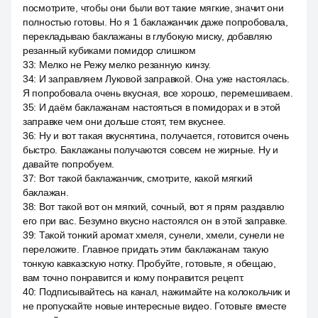
посмотрите, чтобы они были вот такие мягкие, значит они
полностью готовы. Но я 1 баклажанчик даже попробовала,
перекладываю баклажаны в глубокую миску, добавляю
резанный кубиками помидор слишком
33
:
Мелко не Режу мелко резанную кинзу.
34
:
И заправляем Луковой заправкой. Она уже настоялась.
Я попробовала очень вкусная, все хорошо, перемешиваем.
35
:
И даём баклажанам настояться в помидорах и в этой
заправке чем они дольше стоят, тем вкуснее.
36
:
Ну и вот такая вкуснятина, получается, готовится очень
быстро. Баклажаны получаются совсем не жирные. Ну и
давайте попробуем.
37
:
Вот такой баклажанчик, смотрите, какой мягкий
баклажан.
38
:
Вот такой вот он мягкий, сочный, вот я прям раздавлю
его при вас. Безумно вкусно настоялся он в этой заправке.
39
:
Такой тонкий аромат хмеля, сунели, хмели, сунели не
переложите. Главное придать этим баклажанам такую
тонкую кавказскую нотку. Пробуйте, готовьте, я обещаю,
вам точно понравится и кому понравится рецепт.
40
:
Подписывайтесь на канал, нажимайте на колокольчик и
не пропускайте новые интересные видео. Готовьте вместе