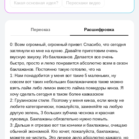
Какая основная идея?
Перескажи видео
Пересказ
Расшифровка
0
:
Всем огромный, огромный привет. Спасибо, что сегодня
заглянули ко мне на кухню. Давайте приготовим очень
вкусную закуску. Из баклажанов. Делается все очень
быстро, просто и легко понравится абсолютно всем в сезон
баклажанов. Постоянно такую готовлю, что на
1
:
Нам понадобится у меня вот такие 5 маленьких, ну
совсем вот таких небольших баклажанчиков также можно
взять лайм либо лимон вместо лайма помидоры кинза. Я
хочу сделать сегодня в таком более кавказском
2
:
Грузинском стиле. Поэтому у меня кинза, если кинзу не
любите категорически, пожалуйста, заменяйте на любую
другую зелень, 3 больших зубчика чеснока и красная
луковица. Баклажаны обязательно нужно помыть.
3
:
Дальше я отрезаю вот так кончики и баклажаны, очищаю
обычной экономкой. Кто хочет, пожалуйста, баклажаны,
можете не чистить. Это личное дело абсолютно каждого, но