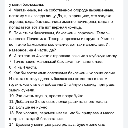
у меня баклажаны.
4
:
Магазинные, не на собственном огороде выращенные,
поэтому я их всегда чищу. Да, и, в принципе, это закуска
хорошо, когда баклажанчики именно почищены, когда не
попадается вот эта вот верхняя кожица.
5
:
Почистили баклажаны, баклажаны порезали. Теперь
нарезаю. Почистила. Теперь нарезаем их крупно. У меня
вот такие баклажаны маленькие, вот так напополам. И,
наверное, на 4 части, да?
6
:
И вот так на 4 части отправляю пока их в глубокую миску.
7
:
Точно также маленький баклажанчик напополам.
8
:
И на 4 части.
9
:
Как бы вот такими ломтиками баклажаны хорошо солим.
И так как я хочу сделать баклажаны немножко в таком
грузинском стиле я добавляю 1 чайную ложечку приправы
хмели сунели.
10
:
Это очень вкусно, просто попробуйте.
11
:
Добавляю 3 столовые ложки растительного масла.
12
:
Больше не нужно.
13
:
Все хорошо, перемешиваем, чтобы приправа и масло
покрыло каждый баклажанчик.
14
:
Духовка у меня уже разогрелась. Будем запекать