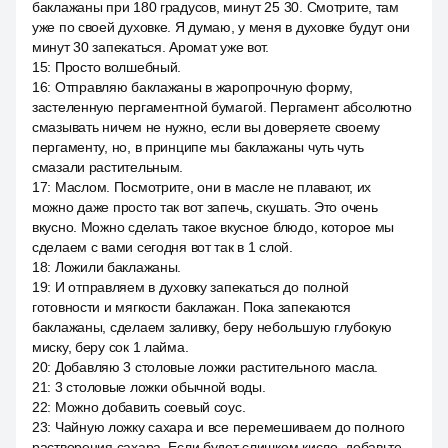
баклажаны при 180 градусов, минут 25 30. Смотрите, там
уже по своей духовке. Я думаю, у меня в духовке будут они
минут 30 запекаться. Аромат уже вот.
15
:
Просто волшебный.
16
:
Отправляю баклажаны в жаропрочную форму,
застеленную пергаментной бумагой. Пергамент абсолютно
смазывать ничем не нужно, если вы доверяете своему
пергаменту, но, в принципе мы баклажаны чуть чуть
смазали растительным.
17
:
Маслом. Посмотрите, они в масле не плавают, их
можно даже просто так вот запечь, скушать. Это очень
вкусно. Можно сделать такое вкусное блюдо, которое мы
сделаем с вами сегодня вот так в 1 слой.
18
:
Ложили баклажаны.
19
:
И отправляем в духовку запекаться до полной
готовности и мягкости баклажан. Пока запекаются
баклажаны, сделаем заливку, беру небольшую глубокую
миску, беру сок 1 лайма.
20
:
Добавляю 3 столовые ложки растительного масла.
21
:
3 столовые ложки обычной воды.
22
:
Можно добавить соевый соус.
23
:
Чайную ложку сахара и все перемешиваем до полного
растворения сахара. Если будет слишком кисло, добавьте