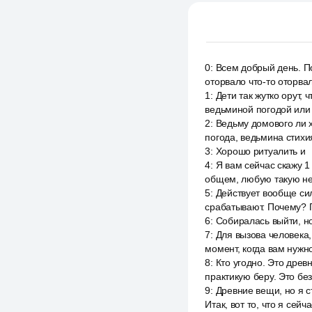
0
:
Всем добрый день. По
оторвало что-то оторвал
1
:
Дети так жутко орут, 
ведьминой погодой или 
2
:
Ведьму домового ли х
погода, ведьмина стихи
3
:
Хорошо ритуалить и
4
:
Я вам сейчас скажу 1
общем, любую такую неп
5
:
Действует вообще сил
срабатывают. Почему? П
6
:
Собиралась выйти, н
7
:
Для вызова человека, 
момент, когда вам нужн
8
:
Кто угодно. Это древ
практикую беру. Это без
9
:
Древние вещи, но я с
Итак, вот то, что я сейч