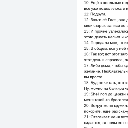
10
:
Ещё в школьные годы
все уже позволялось и н
11
:
Подруга.
12
:
Звали её Галя, она 
свои старые записи есть
13
:
И прочие увлекались
этого делать нельзя и к
14
:
Передали мне, то и
15
:
В общем, все у неё 
16
:
Так вот, вот этот з
этот день и спросила, 
17
:
Либо дома, чтобы сд
желание. Необязательно
вы просто
18
:
Будете читать, это з
Ну, можно на банкира чи
19
:
Shell поп до церкви 
меня такой-то бросался
20
:
Вокруг меня кружился
покорите, ещё раз скажу
21
:
Отвлекает меня вете
кидается, за полы его х