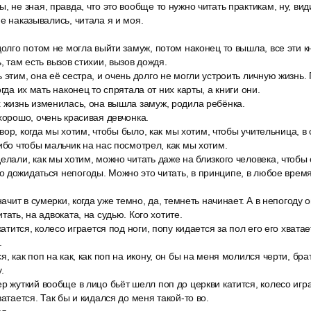
, не зная, правда, что это вообще то нужно читать практикам, ну, вид
е наказывались, читала я и моя.
долго потом не могла выйти замуж, потом наконец то вышла, все эти 
, там есть вызов стихии, вызов дождя.
 этим, она её сестра, и очень долго не могли устроить личную жизнь.
огда их мать наконец то спрятала от них карты, а книги они.
х жизнь изменилась, она вышла замуж, родила ребёнка.
хорошо, очень красивая девчонка.
аговор, когда мы хотим, чтобы было, как мы хотим, чтобы учительница, 
либо чтобы мальчик на нас посмотрел, как мы хотим.
елали, как мы хотим, можно читать даже на близкого человека, чтобы
 дожидаться непогоды. Можно это читать, в принципе, в любое время
начит в сумерки, когда уже темно, да, темнеть начинает. А в непогоду 
тать, на адвоката, на судью. Кого хотите.
катится, колесо играется под ноги, попу кидается за пол его его хватае
.
, как поп на как, как поп на икону, он бы на меня молился черти, бра
.
р жуткий вообще в лицо бьёт шелл поп до церкви катится, колесо игр
ватается. Так бы и кидался до меня такой-то во.