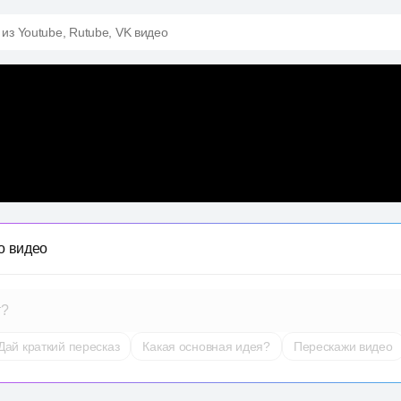
 из Youtube, Rutube, VK видео
о видео
т?
Дай краткий пересказ
Какая основная идея?
Перескажи видео