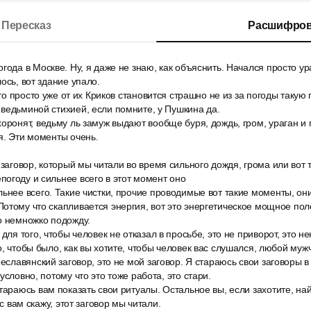
Пересказ
Расшифров
года в Москве. Ну, я даже не знаю, как объяснить. Начался просто ура
ось, вот здание упало.
что просто уже от их Криков становится страшно не из за погоды такую
ведьминой стихией, если помните, у Пушкина да.
оронят, ведьму ль замуж выдают вообще буря, дождь, гром, ураган и
я. Эти моменты очень.
 заговор, который мы читали во время сильного дождя, грома или вот т
огоду и сильнее всего в этот момент оно
ьнее всего. Такие чистки, прочие проводимые вот такие моменты, он
отому что скапливается энергия, вот это энергетическое мощное пол
о немножко подожду.
для того, чтобы человек не отказал в просьбе, это не приворот, это не
о, чтобы было, как вы хотите, чтобы человек вас слушался, любой му
неславянский заговор, это не мой заговор. Я стараюсь свои заговоры в
условно, потому что это тоже работа, это стари.
тараюсь вам показать свои ритуалы. Остальное вы, если захотите, най
ас вам скажу, этот заговор мы читали.