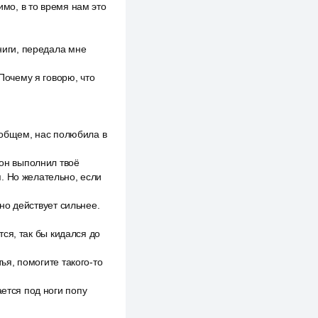
имо, в то время нам это
книги, передала мне
 Почему я говорю, что
в общем, нас полюбила в
 он выполнил твоё
. Но желательно, если
оно действует сильнее.
тся, так бы кидался до
тья, помогите такого-то
ается под ноги попу