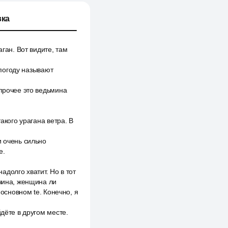
ка
ган. Вот видите, там
 погоду называют
 прочее это ведьмина
акого урагана ветра. В
и очень сильно
е.
надолго хватит. Но в тот
жчина, женщина ли
 основном te. Конечно, я
дёте в другом месте.