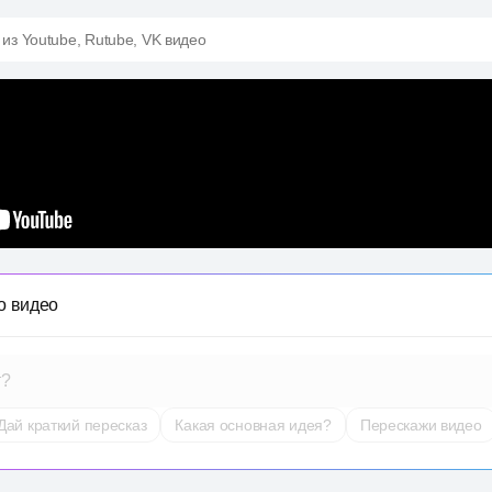
 из Youtube, Rutube, VK видео
о видео
т?
Дай краткий пересказ
Какая основная идея?
Перескажи видео