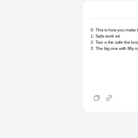
0
:
This is how you make f
1
:
Safe work её.
2
:
Two н the safe the loc
3
:
The big one with fifty o