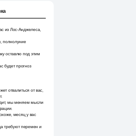
ка
ас из Лос-Анджелеса,
ы, полнолуние
чку оставлю под этим
ас будет прогноз
жет отвалиться от вас,
т.
одит, мы меняем мысли
рации.
похоже, месяц у вас
да требуют перемен и