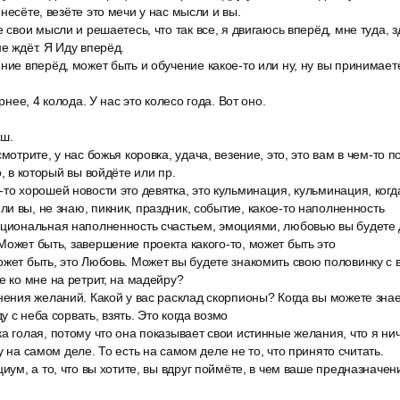
несёте, везёте это мечи у нас мысли и вы.
е свои мысли и решаетесь, что так все, я двигаюсь вперёд, мне туда, 
е ждёт. Я Иду вперёд.
ние вперёд, может быть и обучение какое-то или ну, ну вы принимает
ернее, 4 колода. У нас это колесо года. Вот оно.
аш.
мотрите, у нас божья коровка, удача, везение, это, это вам в чем-то по
о, в который вы войдёте или пр.
то хорошей новости это девятка, это кульминация, кульминация, когд
и вы, не знаю, пикник, праздник, событие, какое-то наполненность
оциональная наполненность счастьем, эмоциями, любовью вы будете 
Может быть, завершение проекта какого-то, может быть это
ожет быть, это Любовь. Может вы будете знакомить свою половинку с 
е ко мне на ретрит, на мадейру?
нения желаний. Какой у вас расклад скорпионы? Когда вы можете знае
 с неба сорвать, взять. Это когда возмо
а голая, потому что она показывает свои истинные желания, что я ни
у на самом деле. То есть на самом деле не то, что принято считать.
циум, а то, что вы хотите, вы вдруг поймёте, в чем ваше предназначен