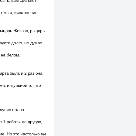
 быть, вам сделают
 чем-то, исполнение
 рыцарь Жезлов, рыцарь
уете долго, не думая.
 на белом.
арта была и 2 раз она
ми, интуицией то, что
луние полно.
з 1 работы на другую,
ие. Но это настолько вы