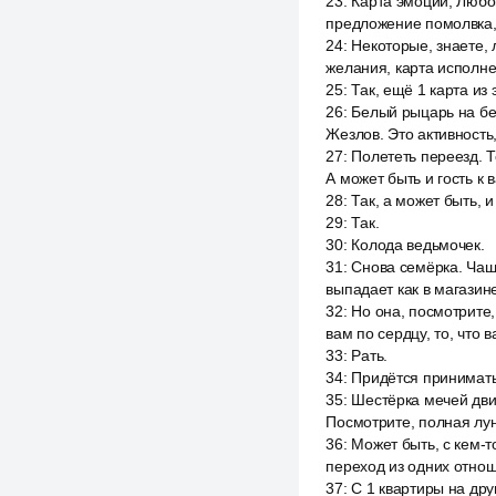
23
:
Карта эмоций, Любов
предложение помолвка, 
24
:
Некоторые, знаете, 
желания, карта исполн
25
:
Так, ещё 1 карта из 
26
:
Белый рыцарь на бел
Жезлов. Это активность,
27
:
Полететь переезд. Т
А может быть и гость к 
28
:
Так, а может быть, 
29
:
Так.
30
:
Колода ведьмочек.
31
:
Снова семёрка. Чаш 
выпадает как в магазин
32
:
Но она, посмотрите,
вам по сердцу, то, что в
33
:
Рать.
34
:
Придётся принимать
35
:
Шестёрка мечей дви
Посмотрите, полная лун
36
:
Может быть, с кем-т
переход из одних отнош
37
:
С 1 квартиры на дру