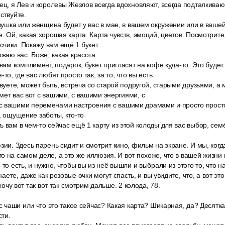
ец, я Лев и королевы Жезлов всегда вдохновляют, всегда подталкиваю
ствуйте.
евушка или женщина будет у вас в мае, в вашем окружении или в ваше
. Ой, какая хорошая карта. Карта чувств, эмоций, цветов. Посмотрите
чики. Покажу вам ещё 1 букет.
ожаю вас. Боже, какая красота.
 вам комплимент, подарок, букет пригласят на кофе куда-то. Это буде
то, где вас любят просто так, за то, что вы есть.
твуете, может быть, встреча со старой подругой, старыми друзьями, а 
мет вас вот с вашими, с вашими энергиями, с
 вашими переменами настроения с вашими драмами и просто просто 
а, ощущение заботы, кто-то
 вам в чем-то сейчас ещё 1 карту из этой колоды для вас выбор, сем
зии. Здесь парень сидит и смотрит кино, фильм на экране. И мы, ко
о на самом деле, а это же иллюзия. И вот похоже, что в вашей жизни 
-то есть, и нужно, чтобы вы из неё вышли и выбрали из этого то, что 
знаете, даже как розовые очки могут спасть, и вы увидите, что, а вот э
 хочу вот так вот так смотрим дальше. 2 колода, 78.
ас чаши или что это такое сейчас? Какая карта? Шикарная, да? Десятка
ти.