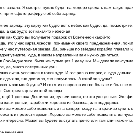
мне запала. Я смотрю, нужно будет на модере сделать нам такую прак
х, прям сфотографирую её себе заряжу.
 её заряжу, эту карту как будто вот с небес как будто, да, посмотрите,
да, а как будто вот какая-то небесная.
ли как будто вы получаете подарок от Вселенной какой-то
зда, это у нас карта ясности, понимания своего предназначения, пони
 же у нас путеводная звезда. Да, раньше по звёздам корабли плавали 
вдруг увидите, куда, в каком направлении вам нужно двигаться.
 в Лос-Анджелесе, была консультация 1 девушки. Мы делали консульт
е, да, много потерянных душ.
шка очень успешная в голливуде. И все равно вопрос, а куда дальше 
е сделала, это достигла, это получилось. А какой зов души?
знать зов моей души? И вот этих вопросов их все больше и больше ста
. Смотрим карты из этой колоды.
а, ещё 1 девятка. Достижение, кульминация, но это уже деньги. Это ф
или ваши деньги, заработки хорошие из бизнеса, или поддержка.
но вы можете себе позволить и на концерт сходить, и красиво купить к
поехать и провести время. Хорошо вы можете себе позволить, вы чувс
ак интересно. Может вы будете выступать где-то или там спич какой-то
тре внимания.