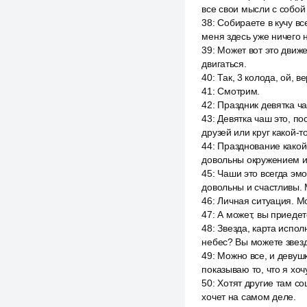
все свои мысли с собой 
38
:
Собираете в кучу вс
меня здесь уже ничего н
39
:
Может вот это движе
двигаться.
40
:
Так, 3 колода, ой, в
41
:
Смотрим.
42
:
Праздник девятка ч
43
:
Девятка чаш это, пос
друзей или круг какой-т
44
:
Празднование какой-
довольны окружением ил
45
:
Чаши это всегда эм
довольны и счастливы. 
46
:
Личная ситуация. М
47
:
А может, вы приедет
48
:
Звезда, карта испол
небес? Вы можете звезду
49
:
Можно все, и девушк
показываю то, что я хоч
50
:
Хотят другие там со
хочет на самом деле.