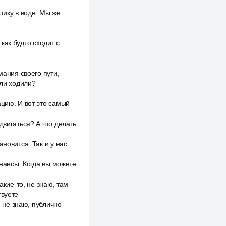
тику в воде. Мы же
 как будто сходит с
мания своего пути,
или ходили?
ацию. И вот это самый
двигаться? А что делать
новится. Так и у нас
инансы. Когда вы можете
акие-то, не знаю, там
твуете
, не знаю, публично