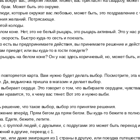
ь вокруг вас, энергия любви. Может, вас пригласят на свадьбу, может
брак. Может быть это окруже.
люди, которые окружат вас любовью, может быть, это поздравление с
ения желаний. Потрясающе.
этой колоды.
ом коне. Нет, это не белый рыцарь, это рыцарь активный. Это у нас
 скорость. Быстро куда-то сесть и поехать.
о есть вы предпринимаете действия, вы принимаете решение и действ
вам приедет, или вы куда-то в гости поедете?
и рыцарь на белом коне? Он у нас здесь коричневый, но, может быть, и
повторяется карта. Вам нужно будет делать выбор. Посмотрите, эта к
е. Да, ведьмочка пришла в магазин и делает выбор.
 выбирает сердце. Это говорит о том, что выбираете сердцем, чувства
ам нравится, то, к чему вас тянет. Вот это и нужно выби.
 решение, что такое выбор, выбор это принятие решения.
жение вперёд. Прям бегом да прям бегом. Вы куда-то бежите в полно
а. Едете, бежите, летите.
о, с группой людей, с друзьями, с подругами это может быть переход и
ений в другие, переезд с 1.
гую, или даже эмиграция из 1 страны в другую, или поездка путешеств