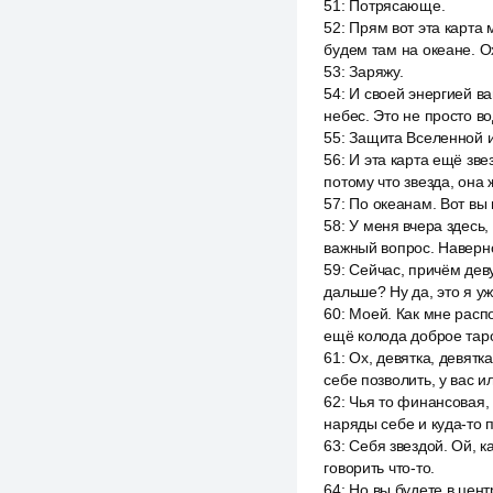
51
:
Потрясающе.
52
:
Прям вот эта карта 
будем там на океане. О
53
:
Заряжу.
54
:
И своей энергией вам
небес. Это не просто во
55
:
Защита Вселенной и
56
:
И эта карта ещё зве
потому что звезда, она
57
:
По океанам. Вот вы 
58
:
У меня вчера здесь,
важный вопрос. Наверно
59
:
Сейчас, причём деву
дальше? Ну да, это я уж
60
:
Моей. Как мне распо
ещё колода доброе таро
61
:
Ох, девятка, девятк
себе позволить, у вас 
62
:
Чья то финансовая, 
наряды себе и куда-то 
63
:
Себя звездой. Ой, к
говорить что-то.
64
:
Но вы будете в цен