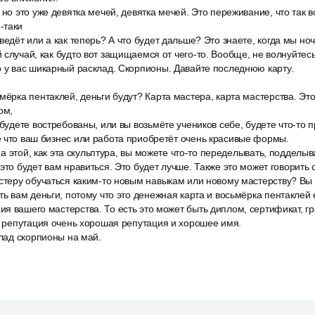
 но это уже девятка мечей, девятка мечей. Это переживание, что так в
-таки
ведёт или а как теперь? А что будет дальше? Это знаете, когда мы но
 случай, как будто вот защищаемся от чего-то. Вообще, не волнуйтесь
о у вас шикарный расклад. Скорпионы. Давайте последнюю карту.
мёрка пентаклей, деньги будут? Карта мастера, карта мастерства. Это 
ом,
 будете востребованы, или вы возьмёте учеников себе, будете что-то 
 что ваш бизнес или работа приобретёт очень красивые формы.
к на этой, как эта скульптура, вы можете что-то переделывать, подделы
это будет вам нравиться. Это будет лучше. Также это может говорить 
стеру обучаться каким-то новым навыкам или новому мастерству? Вы 
ть вам деньги, потому что это денежная карта и восьмёрка пентаклей
я вашего мастерства. То есть это может быть диплом, сертификат, гр
а репутация очень хорошая репутация и хорошее имя.
клад скорпионы на май.