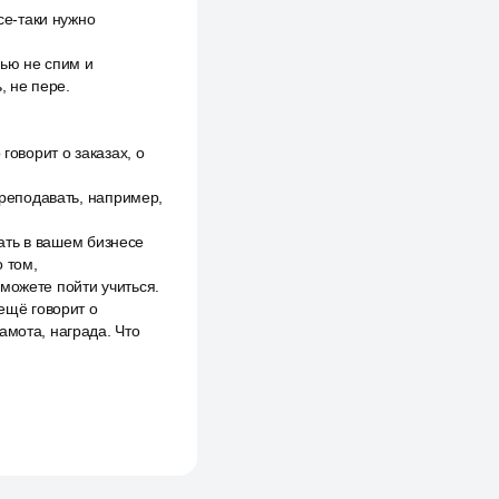
се-таки нужно
чью не спим и
, не пере.
говорит о заказах, о
преподавать, например,
вать в вашем бизнесе
о том,
можете пойти учиться.
 ещё говорит о
амота, награда. Что