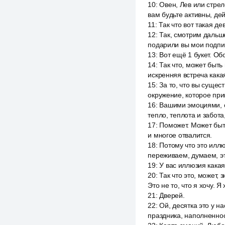
10
:
Овен, Лев или стрел
вам будьте активны, дей
11
:
Так что вот такая д
12
:
Так, смотрим дальше
подарили вы мои подпис
13
:
Вот ещё 1 букет. Об
14
:
Так что, может быть
искренняя встреча какая-
15
:
За то, что вы сущес
окружение, которое при
16
:
Вашими эмоциями, с
тепло, теплота и забот
17
:
Поможет. Может быть
и многое отвалится.
18
:
Потому что это иллю
переживаем, думаем, эт
19
:
У вас иллюзия какая
20
:
Так что это, может, 
Это не то, что я хочу. Я
21
:
Дверей.
22
:
Ой, десятка это у н
праздника, наполненнос