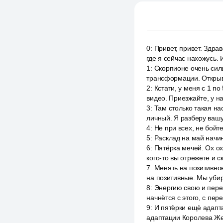
0
:
Привет, привет. Здра
где я сейчас нахожусь. 
1
:
Скорпионе очень сил
трансформации. Открыв
2
:
Кстати, у меня с 1 п
видео. Приезжайте, у на
3
:
Там столько такая на
личный. Я разберу ваш
4
:
Не при всех, не бойте
5
:
Расклад на май начи
6
:
Пятёрка мечей. Ох ох
кого-то вы отрежете и с
7
:
Менять на позитивное
на позитивные. Мы уби
8
:
Энергию свою и перехо
начнётся с этого, с пе
9
:
И пятёрки ещё адапт
адаптации Королева Же