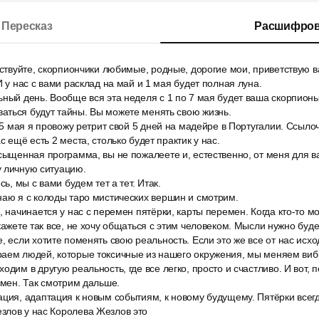
Пересказ
Расшифров
вствуйте, скорпиончики любимые, родные, дорогие мои, приветствую в
И у нас с вами расклад на май и 1 мая будет полная луна.
ьный день. Вообще вся эта неделя с 1 по 7 мая будет ваша скорпион
аться будут тайны. Вы можете менять свою жизнь.
о 5 мая я провожу ретрит свой 5 дней на мадейре в Португалии. Ссыло
с ещё есть 2 места, столько будет практик у нас.
сыщенная программа, вы не пожалеете и, естественно, от меня для в
у личную ситуацию.
сь, мы с вами будем тет а тет. Итак.
наю я с колоды таро мистических вершин и смотрим.
, начинается у нас с перемен пятёрки, карты перемен. Когда кто-то мо
кажете так все, не хочу общаться с этим человеком. Мысли нужно буде
, если хотите поменять свою реальность. Если это же все от нас исх
раем людей, которые токсичные из нашего окружения, мы меняем виб
дим в другую реальность, где все легко, просто и счастливо. И вот, 
ремен. Так смотрим дальше.
ация, адаптация к новым событиям, к новому будущему. Пятёрки всег
злов у нас Королева Жезлов это