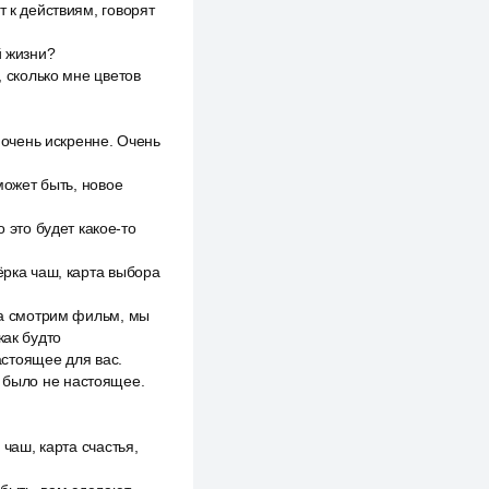
т к действиям, говорят
й жизни?
, сколько мне цветов
т очень искренне. Очень
может быть, новое
это будет какое-то
ёрка чаш, карта выбора
гда смотрим фильм, мы
как будто
настоящее для вас.
то было не настоящее.
 чаш, карта счастья,