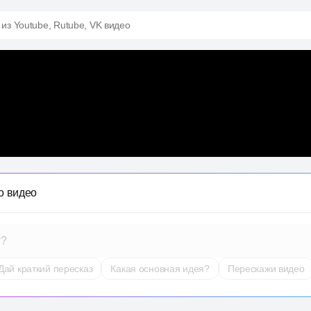
 из Youtube, Rutube, VK видео
о видео
т?
Дай краткий пересказ
Какая основная идея?
Перескажи видео