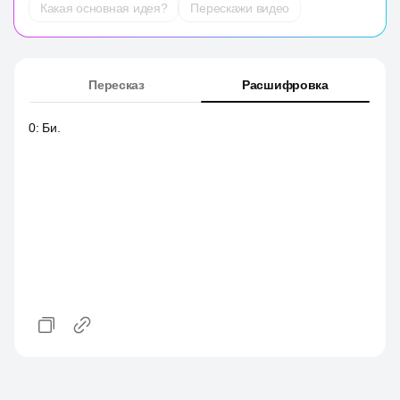
Какая основная идея?
Перескажи видео
Пересказ
Расшифровка
0
:
Би.