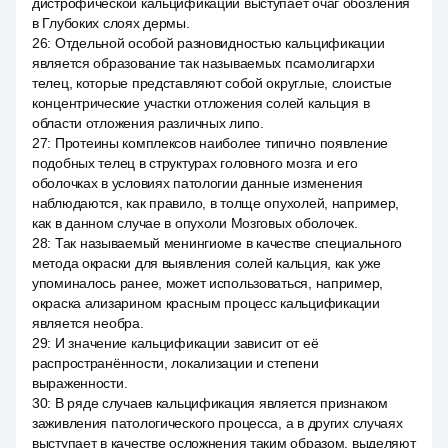
дистрофической кальцификации выступает очаг обозления
в Глубоких слоях дермы.
26
:
Отдельной особой разновидностью кальцификации
является образование так называемых псамолигархи
телец, которые представляют собой округлые, слоистые
концентрические участки отложения солей кальция в
области отложения различных липо.
27
:
Протеины комплексов наиболее типично появление
подобных телец в структурах головного мозга и его
оболочках в условиях патологии данные изменения
наблюдаются, как правило, в толще опухолей, например,
как в данном случае в опухоли Мозговых оболочек.
28
:
Так называемый менингиоме в качестве специального
метода окраски для выявления солей кальция, как уже
упоминалось ранее, может использоваться, например,
окраска ализарином красным процесс кальцификации
является необра.
29
:
И значение кальцификации зависит от её
распространённости, локализации и степени
выраженности.
30
:
В ряде случаев кальцификация является признаком
заживления патологического процесса, а в других случаях
выступает в качестве осложнения таким образом, выделяют