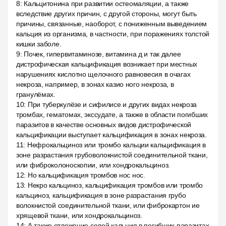
8
:
Кальцитонина при развитии остеомаляции, а также
вследствие других причин, с другой стороны, могут быть
причины, связанные, наоборот, с пониженным выведением
кальция из организма, в частности, при поражениях толстой
кишки заболе.
9
:
Почек, гипервитаминозе, витамина д и так далее
дистрофическая кальцификация возникает при местных
нарушениях кислотно щелочного равновесия в очагах
некроза, например, в зонах казио ного некроза, в
гранулёмах.
10
:
При туберкулёзе и сифилисе и других видах некроза
тромбах, гематомах, экссудате, а также в области погибших
паразитов в качестве основных видов дистрофической
кальцификации выступает кальцификация в зонах некроза.
11
:
Нефрокальциноз или тромбо кальции кальцификация в
зоне разрастания грубоволокнистой соединительной ткани,
или фиброколоноскопии, или хондрокальциноз.
12
:
Но кальцификация тромбов нос нос.
13
:
Некро кальциноз, кальцификация тромбов или тромбо
кальциноз, кальцификация в зоне разрастания грубо
волокнистой соединительной ткани, или фиброкартон ие
хрящевой ткани, или хондрокальциноз.
14
:
А также отложение солей кальция в погибших паразитах