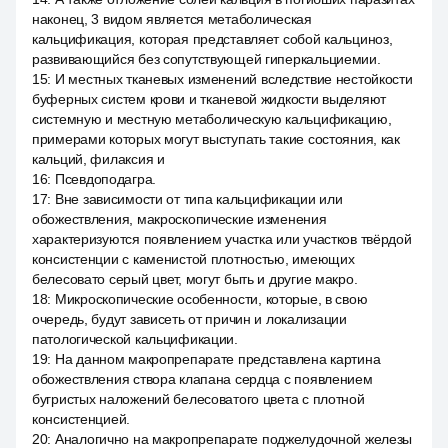
наконец, 3 видом является метаболическая
кальцификация, которая представляет собой кальциноз,
развивающийся без сопутствующей гиперкальциемии.
15
:
И местных тканевых изменений вследствие нестойкости
буферных систем крови и тканевой жидкости выделяют
системную и местную метаболическую кальцификацию,
примерами которых могут выступать такие состояния, как
кальций, филаксия и
16
:
Псевдоподагра.
17
:
Вне зависимости от типа кальцификации или
обожествления, макроскопические изменения
характеризуются появлением участка или участков твёрдой
консистенции с каменистой плотностью, имеющих
белесовато серый цвет, могут быть и другие макро.
18
:
Микроскопические особенности, которые, в свою
очередь, будут зависеть от причин и локализации
патологической кальцификации.
19
:
На данном макропрепарате представлена картина
обожествления створа клапана сердца с появлением
бугристых наложений белесоватого цвета с плотной
консистенцией.
20
:
Аналогично на макропрепарате поджелудочной железы