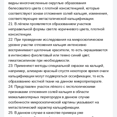
видны многочисленные округлые образования
белесоватого цвета с плотной консистенцией, которые
соответствуют зонам отложения солей кальция, изменения,
соответствующие метастатической кальцификации.
21
:
В лёгком проявляется образованием участков
неправильной формы светло коричневого цвета, плотной
консистенции.
22
:
При проведении исследования на микроскопическом
уровне участки отложения кальция интенсивно
воспринимают щелочные красители, то есть окрашиваются
в интенсивно фиолетовый или темно синий цвет,
гематоксилином при необходимости.
23
:
Применяют методы специальной окраски на кальций,
например, ализарин красный спустя некоторое время очаги
кальцификации могут подвергаться оссификации, то есть
образованию костной ткани на данном микропрепарате.
24
:
Представлен участок лёгкого с гистологическими
признаками отложения солей кальция в области
межальвеолярных перегородок в данном случае
особенности микроскопической картины указывают на
метастатический характер кальцификации.
25
:
В данном случае в качестве примера уже