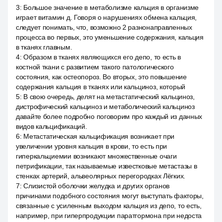
3
:
Большое значение в метаболизме кальция в организме
играет витамин д. Говоря о нарушениях обмена кальция,
следует понимать, что, возможно 2 разнонаправленных
процесса во первых, это уменьшение содержания, кальция
в тканях главным.
4
:
Образом в тканях являющихся его депо, то есть в
костной ткани с развитием такого патологического
состояния, как остеопороз. Во вторых, это повышение
содержания кальция в тканях или кальциноз, который
5
:
В свою очередь, делят на метастатический кальциноз,
дистрофический кальциноз и метаболический кальциноз
давайте более подробно поговорим про каждый из данных
видов кальцификаций.
6
:
Метастатическая кальцификация возникает при
увеличении уровня кальция в крови, то есть при
гиперкальциемии возникают множественные очаги
петрификации, так называемые известковые метастазы в
стенках артерий, альвеолярных перегородках Лёгких.
7
:
Слизистой оболочки желудка и других органов
причинами подобного состояния могут выступать факторы,
связанные с усиленным выходом кальция из депо, то есть,
например, при гиперпродукции паратгормона при недоста