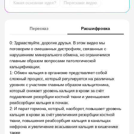
Какая основная идея?
Перескажи видео
Пересказ
Расшифровка
0
:
Здравствуйте, дорогие друзья. В этом видео мы
поговорим о смешанных дистрофиях, связанных с
нарушением минерального обмена, но ограничимся
главным образом вопросами патологической
кальцификации.
1
:
Обмен кальция в организме представляет собой
сложный процесс, который регулируется на различных
уровнях с участием главным образом кальцитонина,
который снижает уровень кальция в крови за счёт
подавления резорбции костной ткани и уменьшения
реабсорбции кальция в почках.
2
:
И парат гормона, который, наоборот, повышает уровень
кальция в крови за счёт увеличения резорбции костной
ткани, повышения реабсорбция кальция в канальцах
нефрона и увеличение всасывания кальция в кишечнике
также