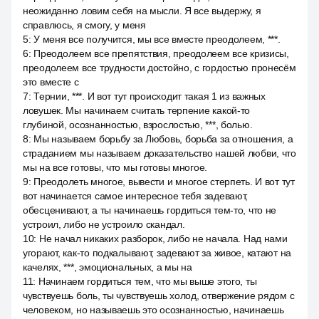
неожиданно ловим себя на мысли. Я все выдержу, я
справлюсь, я смогу, у меня
5
:
У меня все получится, мы все вместе преодолеем, ***.
6
:
Преодолеем все препятствия, преодолеем все кризисы,
преодолеем все трудности достойно, с гордостью пронесём
это вместе с
7
:
Тернии, ***. И вот тут происходит такая 1 из важных
ловушек. Мы начинаем считать терпение какой-то
глубиной, осознанностью, взрослостью, ***, болью.
8
:
Мы называем борьбу за Любовь, борьба за отношения, а
страданием мы называем доказательство нашей любви, что
мы на все готовы, что мы готовы многое.
9
:
Преодолеть многое, вывести и многое стерпеть. И вот тут
вот начинается самое интересное тебя задевают,
обесценивают, а ты начинаешь гордиться тем-то, что не
устроил, либо не устроило скандал.
10
:
Не начал никаких разборок, либо не начала. Над нами
угорают, как-то подкалывают, задевают за живое, катают на
качелях, ***, эмоциональных, а мы на
11
:
Начинаем гордиться тем, что мы выше этого, ты
чувствуешь боль, ты чувствуешь холод, отвержение рядом с
человеком, но называешь это осознанностью, начинаешь