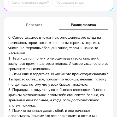
Какая основная идея?
Перескажи видео
Пересказ
Расшифровка
0
:
Самое ужасное в токсичных отношениях это когда ты
начинаешь гордиться тем, то, что ты терпишь, терпишь
унижение, терпишь обесценивание, терпишь какие-то
насмешки.
1
:
Терпишь то, что никто не оценивает твоих стараний,
заслуг все время на вторых планах. И самое ужасное это со
временем ты начинаешь
2
:
Этим ещё и гордиться. И как же это происходит сначала?
Ты просто остаёшься, потому что любишь, веришь, потому
что ценишь, потому что у всех бывают тяжёлые.
3
:
Периоды, потому что у всех бывают сложности, бывают
кризисы в отношениях, потом тебе становится больно, со
временем ещё больнее, а когда боль достигает своего
апогея, психика,
4
:
Психика начинает давать сбой, и она начинает
оправдывать, почему это все происходит, а потом мы