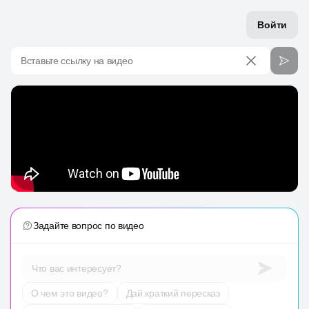
Войти
Вставьте ссылку на видео
Задайте вопрос по видео
Что вас интересует?
О чем это видео?
Дай краткий пересказ