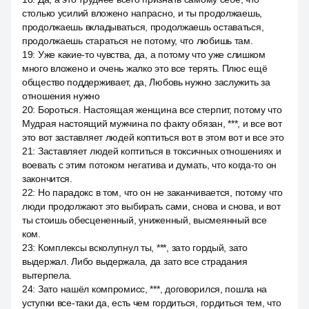
столько усилий вложено напрасно, и ты продолжаешь,
продолжаешь вкладываться, продолжаешь оставаться,
продолжаешь стараться не потому, что любишь там.
19
:
Уже какие-то чувства, да, а потому что уже слишком
много вложено и очень жалко это все терять. Плюс ещё
общество поддерживает, да, Любовь нужно заслужить за
отношения нужно
20
:
Бороться. Настоящая женщина все стерпит, потому что
Мудрая настоящий мужчина по факту обязан, ***, и все вот
это вот заставляет людей коптиться вот в этом вот и все это
21
:
Заставляет людей коптиться в токсичных отношениях и
воевать с этим потоком негатива и думать, что когда-то он
закончится.
22
:
Но парадокс в том, что он не заканчивается, потому что
люди продолжают это выбирать сами, снова и снова, и вот
ты стоишь обесцененный, униженный, высмеянный все
ком.
23
:
Комплексы всколупнул ты, ***, зато гордый, зато
выдержал. Либо выдержала, да зато все страдания
вытерпела.
24
:
Зато нашёл компромисс, ***, договорился, пошла на
уступки все-таки да, есть чем гордиться, гордиться тем, что