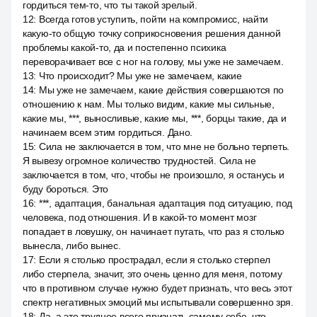
гордиться тем-то, что ты такой зрелый.
12
:
Всегда готов уступить, пойти на компромисс, найти
какую-то общую точку соприкосновения решения данной
проблемы какой-то, да и постепенно психика
переворачивает все с ног на голову, мы уже не замечаем.
13
:
Что происходит? Мы уже не замечаем, какие
14
:
Мы уже не замечаем, какие действия совершаются по
отношению к нам. Мы только видим, какие мы сильные,
какие мы, ***, выносливые, какие мы, ***, борцы такие, да и
начинаем всем этим гордиться. Дано.
15
:
Сила не заключается в том, что мне не больно терпеть.
Я вывезу огромное количество трудностей. Сила не
заключается в том, что, чтобы не произошло, я останусь и
буду бороться. Это
16
:
***, адаптация, банальная адаптация под ситуацию, под
человека, под отношения. И в какой-то момент мозг
попадает в ловушку, он начинает путать, что раз я столько
вынесла, либо вынес.
17
:
Если я столько прострадал, если я столько стерпел
либо стерпела, значит, это очень ценно для меня, потому
что в противном случае нужно будет признать, что весь этот
спектр негативных эмоций мы испытывали совершенно зря.
18
:
Да, а это труднее всего признать самому себе, что