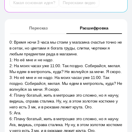
Какая основная идея?
Перескажи видео
Пересказ
Расшифровка
0
:
Время ночи 3 часа мы стоим у магазина счастье точно не
в сетах, но цветами я богата груды, слитки, чертежи я
любым предметам рада в магазине.
1
:
Но её мне и не надо.
2
:
На моих часах уже 11:00. Так поздно. Собирайся, милая.
Мы едем в метрополь, куда? Не волнуйся за мечи. Я скоро.
3
:
Но её мне и не надо. На моих часах уже 11:00. Так
поздно. Собирайся, милая. Мы едем в метрополь, куда? Не
волнуйся за мечи. Я скоро.
4
:
Плачу богатый, жить в метрошке это сложно, но я научу,
видишь, справа сталика. Ну, ну, в этом золотом костюме у
него есть 3 мк, и в рюкзаке лежит крута. Ого.
5
:
Ага.
6
:
Плачу богатый, жить в метрошке это сложно, но я научу.
Ага, видишь, справа сталика. Ну ну, в этом золотом костюме
у него есть 3 мк, и в рюкзаке лежит крута. Ого.