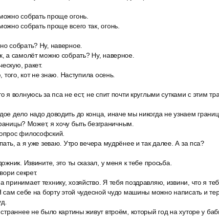
 можно собрать проще огонь.
можно собрать проще всего так, огонь.
но собрать? Ну, наверное.
к, а самолёт можно собрать? Ну, наверное.
ескую, ракет.
ю, того, кот не знаю. Наступила осень.
о я волнуюсь за пса не ест, не спит почти круглыми сутками с этим тр
ждое дело надо доводить до конца, иначе мы никогда не узнаем грани
границы? Может, я хочу быть безграничным.
вопрос философский.
пать, а я уже зеваю. Утро вечера мудрёнее и так далее. А за пса?
дожник. Извините, это ты сказал, у меня к тебе просьба.
овори секрет.
а принимает технику, хозяйство. Я тебя поздравляю, извини, что я те
 Я сам себе на борту этой чудесной чудо машины можно написать и тер
д.
т страннее не было картины живут втроём, который год на хуторе у ба