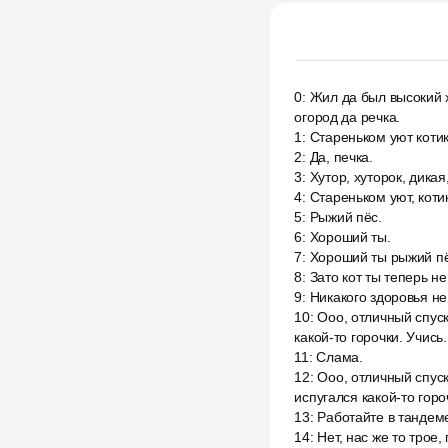
0
:
Жил да был высокий х
огород да речка.
1
:
Стареньком уют котики
2
:
Да, печка.
3
:
Хутор, хуторок, дикая
4
:
Стареньком уют, котик
5
:
Рыжий пёс.
6
:
Хороший ты.
7
:
Хороший ты рыжий пё
8
:
Зато кот ты теперь не
9
:
Никакого здоровья не 
10
:
Ооо, отличный спуск
какой-то горочки. Учись.
11
:
Слама.
12
:
Ооо, отличный спуск
испугался какой-то горо
13
:
Работайте в тандеме
14
:
Нет, нас же то трое,