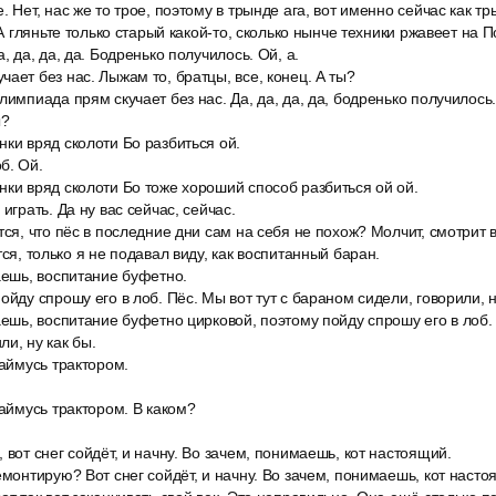
. Нет, нас же то трое, поэтому в трынде ага, вот именно сейчас как т
 А гляньте только старый какой-то, сколько нынче техники ржавеет на П
, да, да, да. Бодренько получилось. Ой, а.
ает без нас. Лыжам то, братцы, все, конец. А ты?
лимпиада прям скучает без нас. Да, да, да, да, бодренько получилось.
ы?
ки вряд сколоти Бо разбиться ой.
б. Ой.
ки вряд сколоти Бо тоже хороший способ разбиться ой ой.
играть. Да ну вас сейчас, сейчас.
тся, что пёс в последние дни сам на себя не похож? Молчит, смотрит 
тся, только я не подавал виду, как воспитанный баран.
аешь, воспитание буфетно.
ойду спрошу его в лоб. Пёс. Мы вот тут с бараном сидели, говорили, н
аешь, воспитание буфетно цирковой, поэтому пойду спрошу его в лоб. 
и, ну как бы.
займусь трактором.
займусь трактором. В каком?
 вот снег сойдёт, и начну. Во зачем, понимаешь, кот настоящий.
емонтирую? Вот снег сойдёт, и начну. Во зачем, понимаешь, кот насто