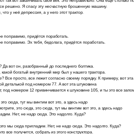
от так вот заканчивать свой век. Это неправильно. Она ещё столько 
все решено. Я спасу эту несчастную брошенную машину.
, что у неё депрессия, а у него этот трактор.
ое поправимо, придётся поработать.
е поправимо. Эх тебя, бедолага, придётся поработать.
р? Да вот он, разобранный до последнего болтика.
 какой богатый внутренний мир был у нашего трактора.
? Все просто, все лежит согласно своему порядку. К примеру, вот эт
той деталькой под номером 77. А вот эта штуковина
ут, под номером 12 привинчивается к штуковине 105, и ты это все запо
это сюда, тут мы винтим вот это, а здесь надо
мотрите, это сюда, это сюда, тут мы винтим вот это, а здесь надо
адим. Нет, не надо сюда. Это надолго. Куда?
 это мы сюда пригладим. Нет, не надо сюда. Это надолго. Куда?
то все получится, собрать из этого конструктора.