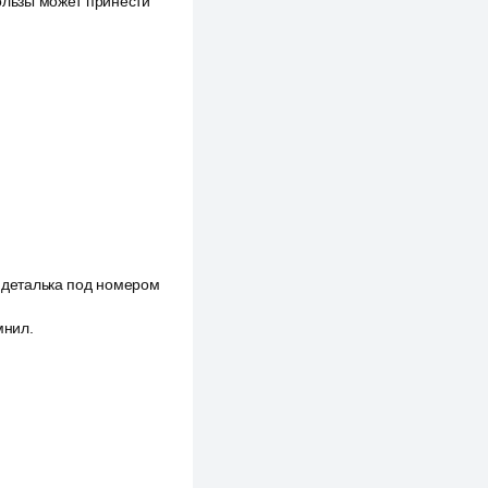
пользы может принести
а деталька под номером
мнил.