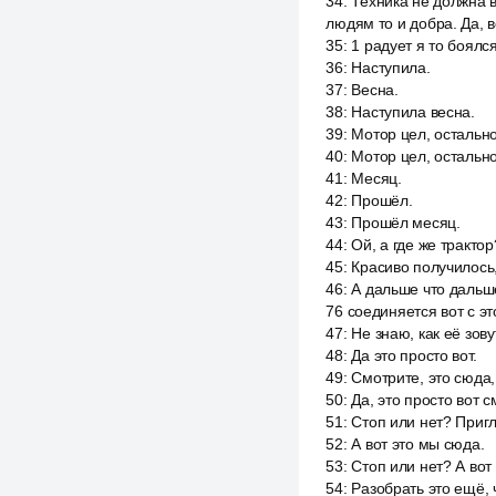
34
:
Техника не должна в
людям то и добра. Да, 
35
:
1 радует я то боялся
36
:
Наступила.
37
:
Весна.
38
:
Наступила весна.
39
:
Мотор цел, остальн
40
:
Мотор цел, остально
41
:
Месяц.
42
:
Прошёл.
43
:
Прошёл месяц.
44
:
Ой, а где же тракто
45
:
Красиво получилось,
46
:
А дальше что дальше
76 соединяется вот с э
47
:
Не знаю, как её зов
48
:
Да это просто вот.
49
:
Смотрите, это сюда, 
50
:
Да, это просто вот с
51
:
Стоп или нет? Пригл
52
:
А вот это мы сюда.
53
:
Стоп или нет? А вот
54
:
Разобрать это ещё, ч