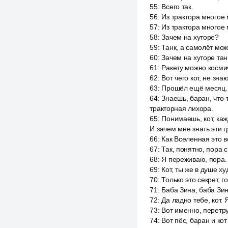
55
:
Всего так.
56
:
Из трактора многое
57
:
Из трактора многое 
58
:
Зачем на хуторе?
59
:
Танк, а самолёт мож
60
:
Зачем на хуторе тан
61
:
Ракету можно космич
62
:
Вот чего кот, не зна
63
:
Прошёл ещё месяц.
64
:
Знаешь, баран, что-т
тракторная лихора.
65
:
Понимаешь, кот, ка
И зачем мне знать эти 
66
:
Как Вселенная это 
67
:
Так, понятно, пора с
68
:
Я переживаю, пора.
69
:
Кот, ты же в душе ху
70
:
Только это секрет, г
71
:
Баба Зина, баба Зин
72
:
Да ладно тебе, кот.
73
:
Вот именно, перетру
74
:
Вот пёс, баран и ко