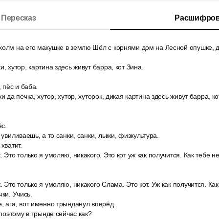
Пересказ
Расшифров
олм на его макушке в землю Шёл с корнями дом на Лесной опушке, д
, хутор, картина здесь живут барра, кот Зина.
, пёс и баба.
и да печка, хутор, хутор, хуторок, дикая картина здесь живут барра, ко
с.
 увиливаешь, а то санки, санки, лыжи, физкультура.
хватит.
. Это только я умоляю, никакого. Это кот уж как получится. Как тебе н
. Это только я умоляю, никакого Слама. Это кот. Уж как получится. Ка
чки. Учись.
, ага, вот именно трынданул вперёд.
 поэтому в трынде сейчас как?