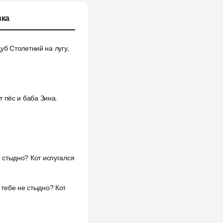
ка
уб Столетний на лугу,
т пёс и баба Зина.
е стыдно? Кот испугался
к тебе не стыдно? Кот