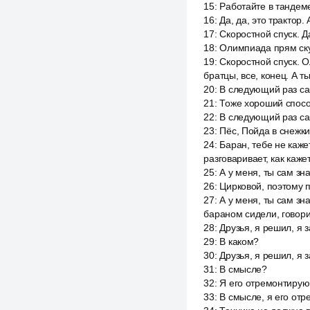
15
:
Работайте в тандеме
16
:
Да, да, это трактор.
17
:
Скоростной спуск. Да
18
:
Олимпиада прям скуч
19
:
Скоростной спуск. О
братцы, все, конец. А т
20
:
В следующий раз сан
21
:
Тоже хороший спосо
22
:
В следующий раз сан
23
:
Пёс, Пойда в снежки 
24
:
Баран, тебе не каже
разговаривает, как каже
25
:
А у меня, ты сам зн
26
:
Цирковой, поэтому п
27
:
А у меня, ты сам зн
бараном сидели, говорил
28
:
Друзья, я решил, я 
29
:
В каком?
30
:
Друзья, я решил, я 
31
:
В смысле?
32
:
Я его отремонтирую,
33
:
В смысле, я его отр