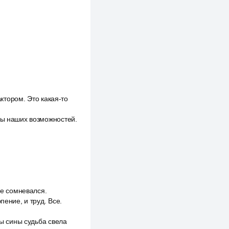
актором. Это какая-то
цы наших возможностей.
бе сомневался.
пение, и труд. Все.
бы сины судьба свела