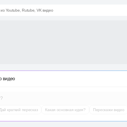
 из Youtube, Rutube, VK видео
о видео
т?
Дай краткий пересказ
Какая основная идея?
Перескажи видео