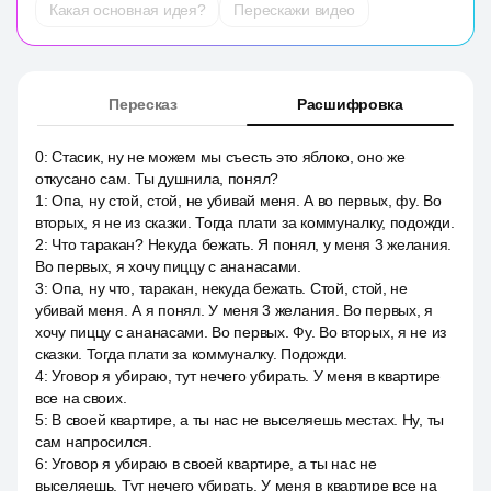
Какая основная идея?
Перескажи видео
Пересказ
Расшифровка
0
:
Стасик, ну не можем мы съесть это яблоко, оно же
откусано сам. Ты душнила, понял?
1
:
Опа, ну стой, стой, не убивай меня. А во первых, фу. Во
вторых, я не из сказки. Тогда плати за коммуналку, подожди.
2
:
Что таракан? Некуда бежать. Я понял, у меня 3 желания.
Во первых, я хочу пиццу с ананасами.
3
:
Опа, ну что, таракан, некуда бежать. Стой, стой, не
убивай меня. А я понял. У меня 3 желания. Во первых, я
хочу пиццу с ананасами. Во первых. Фу. Во вторых, я не из
сказки. Тогда плати за коммуналку. Подожди.
4
:
Уговор я убираю, тут нечего убирать. У меня в квартире
все на своих.
5
:
В своей квартире, а ты нас не выселяешь местах. Ну, ты
сам напросился.
6
:
Уговор я убираю в своей квартире, а ты нас не
выселяешь. Тут нечего убирать. У меня в квартире все на