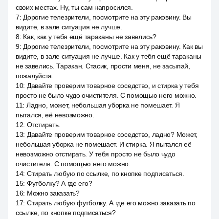
своих местах. Ну, ты сам напросился.
7
:
Дорогие телезрители, посмотрите на эту раковину. Вы
видите, в зале ситуация не лучше.
8
:
Как, как у тебя ещё тараканы не завелись?
9
:
Дорогие телезрители, посмотрите на эту раковину. Как вы
видите, в зале ситуация не лучше. Как у тебя ещё тараканы
не завелись. Таракан. Стасик, прости меня, не засыпай,
пожалуйста.
10
:
Давайте проверим товарное соседство, и стирка у тебя
просто не было чудо очистителя. С помощью него можно.
11
:
Ладно, может, небольшая уборка не помешает. Я
пытался, её невозможно.
12
:
Отстирать.
13
:
Давайте проверим товарное соседство, ладно? Может,
небольшая уборка не помешает. И стирка. Я пытался её
невозможно отстирать. У тебя просто не было чудо
очистителя. С помощью него можно.
14
:
Стирать любую по ссылке, по кнопке подписаться.
15
:
Футболку? А где его?
16
:
Можно заказать?
17
:
Стирать любую футболку. А где его можно заказать по
ссылке, по кнопке подписаться?