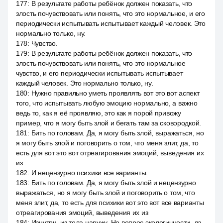
177
:
В результате работы ребёнок должен показать, что
злость почувствовать или понять, что это нормальное, и его
периодически испытывать испытывает каждый человек. Это
нормально только, ну.
178
:
Чувство.
179
:
В результате работы ребёнок должен показать, что
злость почувствовать или понять, что это нормальное
чувство, и его периодически испытывать испытывает
каждый человек. Это нормально только, ну.
180
:
Нужно правильно уметь проявлять вот это вот аспект
того, что испытывать любую эмоцию нормально, а важно
ведь то, как я её проявляю, это как я порой привожу
пример, что я могу быть злой и бегать там за сковородкой.
181
:
Бить по головам. Да, я могу быть злой, выражаться, но
я могу быть злой и поговорить о том, что меня злит, да, то
есть для вот это вот отреагирования эмоций, выведения их
из
182
:
И нецензурно психики все варианты.
183
:
Бить по головам. Да, я могу быть злой и нецензурно
выражаться, но я могу быть злой и поговорить о том, что
меня злит, да, то есть для психики вот это вот все варианты
отреагирования эмоций, выведения их из
184
:
Изнутри, из тела наружу. Но вопрос экологичности, да,