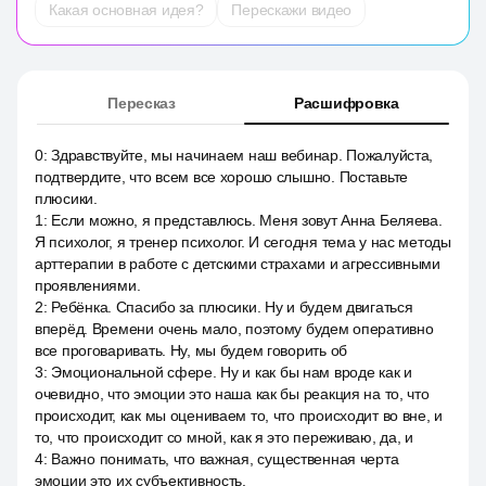
Какая основная идея?
Перескажи видео
Пересказ
Расшифровка
0
:
Здравствуйте, мы начинаем наш вебинар. Пожалуйста,
подтвердите, что всем все хорошо слышно. Поставьте
плюсики.
1
:
Если можно, я представлюсь. Меня зовут Анна Беляева.
Я психолог, я тренер психолог. И сегодня тема у нас методы
арттерапии в работе с детскими страхами и агрессивными
проявлениями.
2
:
Ребёнка. Спасибо за плюсики. Ну и будем двигаться
вперёд. Времени очень мало, поэтому будем оперативно
все проговаривать. Ну, мы будем говорить об
3
:
Эмоциональной сфере. Ну и как бы нам вроде как и
очевидно, что эмоции это наша как бы реакция на то, что
происходит, как мы оцениваем то, что происходит во вне, и
то, что происходит со мной, как я это переживаю, да, и
4
:
Важно понимать, что важная, существенная черта
эмоции это их субъективность.