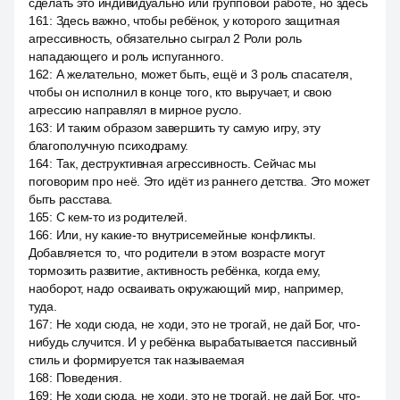
сделать это индивидуально или групповой работе, но здесь
161
:
Здесь важно, чтобы ребёнок, у которого защитная
агрессивность, обязательно сыграл 2 Роли роль
нападающего и роль испуганного.
162
:
А желательно, может быть, ещё и 3 роль спасателя,
чтобы он исполнил в конце того, кто выручает, и свою
агрессию направлял в мирное русло.
163
:
И таким образом завершить ту самую игру, эту
благополучную психодраму.
164
:
Так, деструктивная агрессивность. Сейчас мы
поговорим про неё. Это идёт из раннего детства. Это может
быть расстава.
165
:
С кем-то из родителей.
166
:
Или, ну какие-то внутрисемейные конфликты.
Добавляется то, что родители в этом возрасте могут
тормозить развитие, активность ребёнка, когда ему,
наоборот, надо осваивать окружающий мир, например,
туда.
167
:
Не ходи сюда, не ходи, это не трогай, не дай Бог, что-
нибудь случится. И у ребёнка вырабатывается пассивный
стиль и формируется так называемая
168
:
Поведения.
169
:
Не ходи сюда, не ходи, это не трогай, не дай Бог, что-