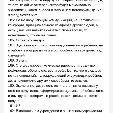
то есть какой из этих вариантов будет максимально
экологичен, конечно, если я могу о нём поговорить, да, или
я могу, может быть,
185
:
Но не нарушающий коммуникации, не нарушающий
комфорта, принципиального комфорта других людей, а
если у нас нет навыков сказать о своей злости, то
естественно, что мы её будем.
186
:
Оставлять внутри.
187
:
Здесь важно поработать над усилением я ребёнка, да
и работать над развитием его способности к контролю над
ситуацией.
188
:
3 этап.
189
:
Это формирование чувства взрослости, развитие
рефлексии, обучать его, вести себя. Вот то, что я сказала,
не как капризный, ну, разрушающий окружающих ребёнок,
да, а немножечко другими способами, то есть как
190
:
Экологично, да, то есть если этого, таких навыков у
него не получилось сформировать в домашней обстановке,
в том круге, в котором он растёт, то эти навыки он может
получить
191
:
И?
192
:
В дошкольном учреждении и в школьном учреждении,