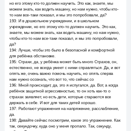
но его этому кто-то должен научить. Это как, знаете, мы
можем знать, как водить машину, но нам нужно, чтобы кто-
то нам все-таки показал, и мы это попробовали, да?
193
:
И в дошкольном учреждении, и в школьном
учреждении, но его этому кто-то должен научить. Это как,
знаете, мы можем знать, как водить машину, но нам нужно,
чтобы кто-то нам все-таки показал, и мы это попробовали,
да?
194
:
Лучше, чтобы это было в безопасной и комфортной
для ребёнка обстановке.
195
:
Страхи, да, у ребёнка может быть много Страхов, он,
естественно, не всегда умеет с ними справляться. Да, и вот
опять же, очень важно помочь научить, но опять сперва
нам нужно осознать, что вот то, что сейчас со
196
:
Мной происходит, да, это я испугался, да. Вот, а когда
ребёнок защитной агрессивностью, то он хоть как-то о
страхах заявляет, но есть дети, которые стараются все
держать в себе. И вот для таких детей хорошо.
197
:
Работают упражнения на напряжение, расслабление,
да.
198
:
Давайте сейчас посмотрим, какое это упражнение. Как
так, секундочку, куда оно у меня пропало. Так, секунду,