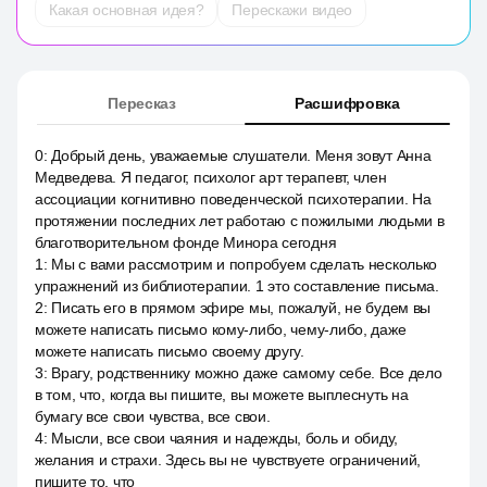
Какая основная идея?
Перескажи видео
Пересказ
Расшифровка
0
:
Добрый день, уважаемые слушатели. Меня зовут Анна
Медведева. Я педагог, психолог арт терапевт, член
ассоциации когнитивно поведенческой психотерапии. На
протяжении последних лет работаю с пожилыми людьми в
благотворительном фонде Минора сегодня
1
:
Мы с вами рассмотрим и попробуем сделать несколько
упражнений из библиотерапии. 1 это составление письма.
2
:
Писать его в прямом эфире мы, пожалуй, не будем вы
можете написать письмо кому-либо, чему-либо, даже
можете написать письмо своему другу.
3
:
Врагу, родственнику можно даже самому себе. Все дело
в том, что, когда вы пишите, вы можете выплеснуть на
бумагу все свои чувства, все свои.
4
:
Мысли, все свои чаяния и надежды, боль и обиду,
желания и страхи. Здесь вы не чувствуете ограничений,
пишите то, что