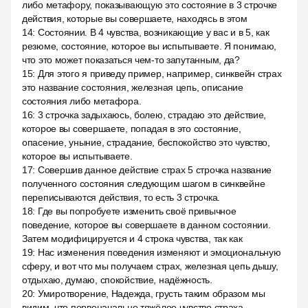
либо метафору, показывающую это состояние в 3 строчке
действия, которые вы совершаете, находясь в этом
14
:
Состоянии. В 4 чувства, возникающие у вас и в 5, как
резюме, состояние, которое вы испытываете. Я понимаю,
что это может показаться чем-то запутанным, да?
15
:
Для этого я приведу пример, например, синквейн страх
это название состояния, железная цепь, описание
состояния либо метафора.
16
:
3 строчка задыхаюсь, болею, страдаю это действие,
которое вы совершаете, попадая в это состояние,
опасение, уныние, страдание, беспокойство это чувство,
которое вы испытываете.
17
:
Совершив данное действие страх 5 строчка название
полученного состояния следующим шагом в синквейне
переписываются действия, то есть 3 строчка.
18
:
Где вы попробуете изменить своё привычное
поведение, которое вы совершаете в данном состоянии.
Затем модифицируется и 4 строка чувства, так как
19
:
Нас изменения поведения изменяют и эмоциональную
сферу, и вот что мы получаем страх, железная цепь дышу,
отдыхаю, думаю, спокойствие, надёжность.
20
:
Умиротворение, Надежда, грусть таким образом мы
видим, что первоначально тяжёлое чувство страха