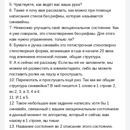
5
:
Чувствуете, как ведёт вас ваша рука?
6
:
Также я хочу вам рассказать, как можно при помощи
написания стихов без рифмы, которая называется
синквейны.
7
:
Немножко улучшить своё эмоциональное состояние. Как
я уже говорила, это стихотворение без рифмы. Для этого
нам нужно упражнение, только ли?
8
:
Бумаги и ручка синквейн это пятистрочная стихотворно
стихотворная форма, возникшая в сша в начале 20 века
под влиянием японской поэзии, общая структура.
9
:
А я сейчас её расскажу. Если вы её не запомните, мы
можем её разместить в комментариях, либо вы можете
поставить ролик на паузу и прослушать.
10
:
Перемотать и прослушать ещё раз. Так как же общая
структура синквейна? В ней пишется 1 слово в 1 строке 2,
во 2, 3, в 3, 4 в 4.
11
:
И 1 в 5.
12
:
Такое небольшое вам задание написать хотя бы 1
синквейн, связанный с вашим эмоциональным состоянием
в данный момент по алгоритму, который я сейчас вам
назову в 1 строке, вы пиши.
13
:
Название состояния во 2 описание этого состояния,