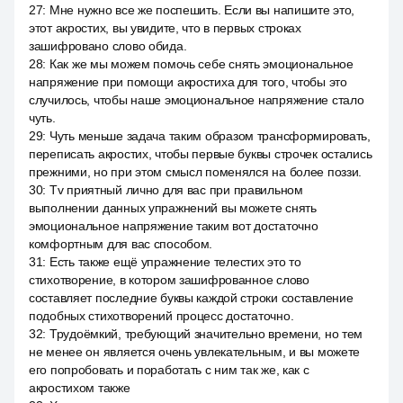
27
:
Мне нужно все же поспешить. Если вы напишите это,
этот акростих, вы увидите, что в первых строках
зашифровано слово обида.
28
:
Как же мы можем помочь себе снять эмоциональное
напряжение при помощи акростиха для того, чтобы это
случилось, чтобы наше эмоциональное напряжение стало
чуть.
29
:
Чуть меньше задача таким образом трансформировать,
переписать акростих, чтобы первые буквы строчек остались
прежними, но при этом смысл поменялся на более поззи.
30
:
Tv приятный лично для вас при правильном
выполнении данных упражнений вы можете снять
эмоциональное напряжение таким вот достаточно
комфортным для вас способом.
31
:
Есть также ещё упражнение телестих это то
стихотворение, в котором зашифрованное слово
составляет последние буквы каждой строки составление
подобных стихотворений процесс достаточно.
32
:
Трудоёмкий, требующий значительно времени, но тем
не менее он является очень увлекательным, и вы можете
его попробовать и поработать с ним так же, как с
акростихом также