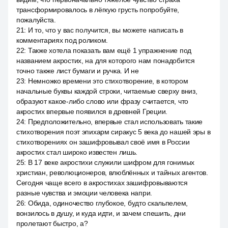
трансформировалось в лёгкую грусть попробуйте,
пожалуйста.
21
:
И то, что у вас получится, вы можете написать в
комментариях под роликом.
22
:
Также хотела показать вам ещё 1 упражнение под
названием акростих, на для которого нам понадобится
точно также лист бумаги и ручка. И не
23
:
Немножко времени это стихотворение, в котором
начальные буквы каждой строки, читаемые сверху вниз,
образуют какое-либо слово или фразу считается, что
акростих впервые появился в древней Греции.
24
:
Предположительно, впервые стал использовать такие
стихотворения поэт эпихарм сиракус 5 века до нашей эры в
стихотворениях он зашифровывал своё имя в России
акростих стал широко известен лишь.
25
:
В 17 веке акростихи служили шифром для гонимых
христиан, революционеров, влюблённых и тайных агентов.
Сегодня чаще всего в акростихах зашифровываются
разные чувства и эмоции человека напри.
26
:
Обида, одиночество глубокое, будто скальпелем,
вонзилось в душу, и куда идти, и зачем спешить, дни
пролетают быстро, а?