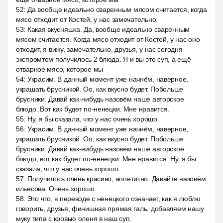
52
:
Да вообще идеально сваренным мясом считается, когда
мясо отходит от Костей, у нас замечательно.
53
:
Какая вкусняшка. Да, вообще идеально сваренным
мясом считается. Когда мясо отходит от Костей, у нас оно
отходит, я вижу, замечательно, друзья, у нас сегодня
экспромтом получилось 2 блюда. Я и вы это суп, а ещё
отварное мясо, которое мы
54
:
Украсим. В данный момент уже начнём, наверное,
украшать брусникой. Оо, как вкусно будет. Побольше
брусники. Давай как-нибудь назовём наше авторское
блюдо. Вот как будет по-ненецки. Мне нравится.
55
:
Ну, я бы сказала, что у нас очень хорошо.
56
:
Украсим. В данный момент уже начнём, наверное,
украшать брусникой. Оо, как вкусно будет. Побольше
брусники. Давай как-нибудь назовём наше авторское
блюдо, вот как будет по-ненецки. Мне нравится. Ну, я бы
сказала, что у нас очень хорошо.
57
:
Получилось очень красиво, аппетитно. Давайте назовём
ильесова. Очень хорошо.
58
:
Это что, в переводе с ненецкого означает, как я люблю
говорить, друзья, финишная прямая галь, добавляем нашу
муку типа с кровью оленя в наш суп.