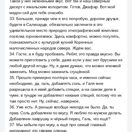
Такой у них нежненький вкус. Вот так и наш северный
десерт с ямальским колоритом. Готов, Джафар. Вот мой
медон сей для тебя спасибо.
33
:
Большое, прежде чем я его попробую, дорогие друзья,
будете в Салехарде, обязательно загляните в это
удивительное место природно этнографический комплекс
посёлка горнокнязевск. Здесь комфортно, можно погулять,
познакомиться с культурой кухней Коренных
малочисленных народов севера. Ждём вас.
34
:
Гости, а я буду пробовать. Ребят, это правда вкусно. Вы
можете приготовить у себя, даже если у вас нет брусники из
любой другой ягоды. Ну, я даже думаю, что можно клюквой
заменить. Мед можно заменить сгущёнкой.
35
:
Прошло примерно полтора часа, и именно сейчас
необходимо, да, галь, добавлять соль, и Галя мне
разрешила в я ивей добавить специи, а на самом деле в
чуме, в тундре не добавляют никаких специй, потому что их
там просто нет. Ну, сейчас, наверное,
36
:
Уже есть. А раньше вообще никогда не было. Да, ты
прав. Соль добавляем по вкусу. Я люблю по-мужски делать.
Добавляем лаврушку и чёрный перец. Галь, что ещё?
37
:
Мы забыли про муку, а ещё про самый главный
ингредиент это свежее оленье.