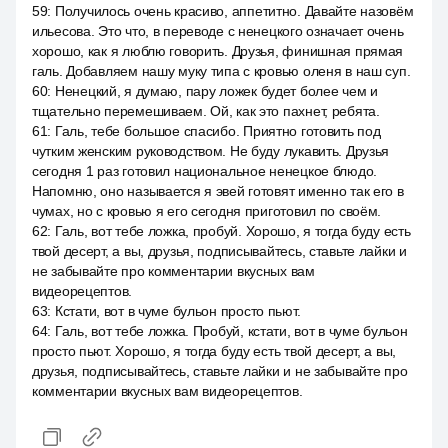
59
:
Получилось очень красиво, аппетитно. Давайте назовём
ильесова. Это что, в переводе с ненецкого означает очень
хорошо, как я люблю говорить. Друзья, финишная прямая
галь. Добавляем нашу муку типа с кровью оленя в наш суп.
60
:
Ненецкий, я думаю, пару ложек будет более чем и
тщательно перемешиваем. Ой, как это пахнет, ребята.
61
:
Галь, тебе большое спасибо. Приятно готовить под
чутким женским руководством. Не буду лукавить. Друзья
сегодня 1 раз готовил национальное ненецкое блюдо.
Напомню, оно называется я эвей готовят именно так его в
чумах, но с кровью я его сегодня приготовил по своём.
62
:
Галь, вот тебе ложка, пробуй. Хорошо, я тогда буду есть
твой десерт, а вы, друзья, подписывайтесь, ставьте лайки и
не забывайте про комментарии вкусных вам
видеорецептов.
63
:
Кстати, вот в чуме бульон просто пьют.
64
:
Галь, вот тебе ложка. Пробуй, кстати, вот в чуме бульон
просто пьют. Хорошо, я тогда буду есть твой десерт, а вы,
друзья, подписывайтесь, ставьте лайки и не забывайте про
комментарии вкусных вам видеорецептов.