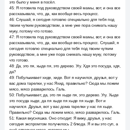
это было у меня в посёл.
45
:
Я готовила под руководством своей мамы, вот, и она все
рассказывала, что, да, как вообще весь процесс.
46
:
Слушай, я сегодня готовлю специально для тебя под
твоим чутким руководством, а мне уже пора снимать нашу
муку, потому что готово.
47
:
Я готовила под руководством своей мамы, вот, и она все
рассказывала, что, да, как вообще весь процесс. Слушай, я
сегодня готовлю специально для тебя под твоим чутким
руководством, а мне уже пора снимать нашу муку, потому
что готово.
48
:
Да, это пя, хыде пя, это дерево. Угу. Хдя это посуда, хдя,
да?
49
:
Побулькивает хиде, хиде. Вот я научился, друзья, вот у
вас дома тарелки, у нас Яхид, правильно? Сюда мы ложим
мясо, мясо разварилось. Галь.
50
:
Побулькивает, да, это пя хыде пя, это дерево. Угу. Хыде
это посуда хыде, да пя хыде пя хыде пя хыде. Вот и
научился. Друзья, вот у вас дома тарелки у нас пя хыде.
Правильно? Сюда мы ложим мясо, мясо разварилось. Галь.
51
:
Какая вкусняшка. Оно отходит. Я вижу, друзья, у нас
сегодня экспромтом получилось 2 блюда. Я и вы это суп, а
ещё отварное мясо, которое мы