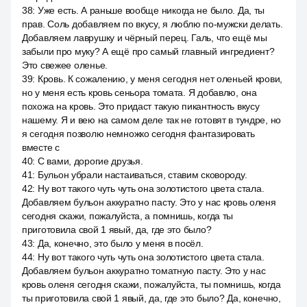
38
:
Уже есть. А раньше вообще никогда не было. Да, ты
прав. Соль добавляем по вкусу, я люблю по-мужски делать.
Добавляем лаврушку и чёрный перец. Галь, что ещё мы
забыли про муку? А ещё про самый главный ингредиент?
Это свежее оленье.
39
:
Кровь. К сожалению, у меня сегодня нет оленьей крови,
но у меня есть кровь сеньора томата. Я добавлю, она
похожа на кровь. Это придаст такую пикантность вкусу
нашему. Я и вею на самом деле так не готовят в тундре, но
я сегодня позволю немножко сегодня фантазировать
вместе с
40
:
С вами, дорогие друзья.
41
:
Бульон убрали настаиваться, ставим сковороду.
42
:
Ну вот такого чуть чуть она золотистого цвета стала.
Добавляем бульон аккуратно пасту. Это у нас кровь оленя
сегодня скажи, пожалуйста, а помнишь, когда ты
приготовила свой 1 явый, да, где это было?
43
:
Да, конечно, это было у меня в посёл.
44
:
Ну вот такого чуть чуть она золотистого цвета стала.
Добавляем бульон аккуратно томатную пасту. Это у нас
кровь оленя сегодня скажи, пожалуйста, ты помнишь, когда
ты приготовила свой 1 явый, да, где это было? Да, конечно,