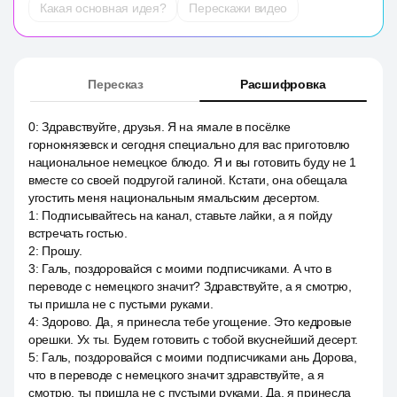
Какая основная идея?
Перескажи видео
Пересказ
Расшифровка
0
:
Здравствуйте, друзья. Я на ямале в посёлке
горнокнязевск и сегодня специально для вас приготовлю
национальное немецкое блюдо. Я и вы готовить буду не 1
вместе со своей подругой галиной. Кстати, она обещала
угостить меня национальным ямальским десертом.
1
:
Подписывайтесь на канал, ставьте лайки, а я пойду
встречать гостью.
2
:
Прошу.
3
:
Галь, поздоровайся с моими подписчиками. А что в
переводе с немецкого значит? Здравствуйте, а я смотрю,
ты пришла не с пустыми руками.
4
:
Здорово. Да, я принесла тебе угощение. Это кедровые
орешки. Ух ты. Будем готовить с тобой вкуснейший десерт.
5
:
Галь, поздоровайся с моими подписчиками ань Дорова,
что в переводе с немецкого значит здравствуйте, а я
смотрю, ты пришла не с пустыми руками. Да, я принесла