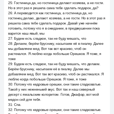
25
:
Гостиница да, но гостиница делают хозяева, а не гости.
Но в этот раз я решила сама тебе сделать подарок, да?
26
:
А переводится как гостиница, а гостиница да, но
гостинец делаю, делают хозяева, а не гости. Но в этот раз я
решила сама тебе сделать подарок. Давай уже начнём
готовить, потому что я в ожидании, в предвкушении пока
варится наш явый, мы
27
:
Будем есть сладкое, так не буду мешать, что
28
:
Делаем, берём бруснику, насыпаем её в пиалку. Далее
мы добавляем мед. Вот так вот красиво, чтоб он
растекался. Я люблю когда побольше Орешков. Я тоже, я
тоже
29
:
Будем есть сладкое, так не буду мешать, что делаем.
Берём бруснику, насыпаем её в пиалку. Далее мы
добавляем мед. Вот так вот красиво, чтоб он растекался. Я
люблю когда побольше Орешков. Я тоже, я тоже
30
:
Потому что кедровые орешки, они такие сладковатые.
Такой у них нежненький вкус. Вот так и наш северный
десерт с ямальским колоритом. Готов, Джафар, вот мой
медон сей для тебя.
31
:
Спа.
32
:
Потому что кедровые орешки, они такие сладковатые.