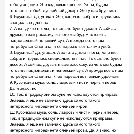
тебе угощение. Это кедровые орешки. Ух ты, будем
готовить с тобой вкуснейший десерт. Это у нас брусника.
6
:
Брусника. Да, угадал. Это, конечно, собрали, трудились
специально для нас.
7
:
А вот дикие пчелы, то есть это будет десерт. А сейчас,
друзья, я вам расскажу, из чего мы будем готовить
национальный ненецкий суп. А прежде всего нам
потребуется Оленина, я её нарезал вот такими удоб.
8
:
Брусника? Да, угадал. А вот это дикие пчелы, конечно,
собрали, трудились специально для нас. То есть это будет
десерт. А сейчас, друзья, я вам расскажу, из чего мы будем
готовить национальный нененский суп. А прежде всего нам
потребуется Оленина. Я её нарезал вот такими удобным.
9
:
Кусочками мука, соль, лавровый лист и чёрный перец.
Да, я знаю, но
10
:
Так, в традиционном супе не используются приправы.
Знаешь, я ещё не замечаю здесь самого такого
интересного ингредиента оленьей икрой.
11
:
Кусочками мука, соль, лавровый лист и чёрный перец.
Так, в традиционном супе не используются приправы.
Знаешь, я ещё не замечаю здесь самого такого
интересного ингредиента оленьей крови. Да, я знаю, но