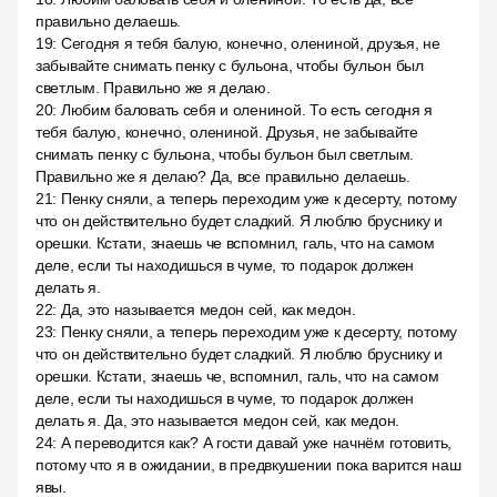
правильно делаешь.
19
:
Сегодня я тебя балую, конечно, олениной, друзья, не
забывайте снимать пенку с бульона, чтобы бульон был
светлым. Правильно же я делаю.
20
:
Любим баловать себя и олениной. То есть сегодня я
тебя балую, конечно, олениной. Друзья, не забывайте
снимать пенку с бульона, чтобы бульон был светлым.
Правильно же я делаю? Да, все правильно делаешь.
21
:
Пенку сняли, а теперь переходим уже к десерту, потому
что он действительно будет сладкий. Я люблю бруснику и
орешки. Кстати, знаешь че вспомнил, галь, что на самом
деле, если ты находишься в чуме, то подарок должен
делать я.
22
:
Да, это называется медон сей, как медон.
23
:
Пенку сняли, а теперь переходим уже к десерту, потому
что он действительно будет сладкий. Я люблю бруснику и
орешки. Кстати, знаешь че, вспомнил, галь, что на самом
деле, если ты находишься в чуме, то подарок должен
делать я. Да, это называется медон сей, как медон.
24
:
А переводится как? А гости давай уже начнём готовить,
потому что я в ожидании, в предвкушении пока варится наш
явы.