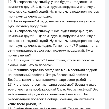
12
:
Я исправлю эту ошибку, у нас будет ингредиент, но
немножко другой. 1 делом, друзья, загружаем оленину в
котелок с холодной водой. Ну, я чуть чуть подогрел, потому
что на улице очень холодно.
13
:
Ты не против? Я рада, что ты взял инициативу в свои
руки, поэтому продолжай.
14
:
Я исправлю эту ошибку. У нас будет ингредиент, но
немножко другой. 1 делом, друзья, загружаем оленину в
котелок с холодной водой. Ну, я чуть чуть подогрел, потому
что на улице очень холодно. Ты не против? Я рада, что ты
взял инициативу в свои руки, поэтому продолжай. Ну а
почему не так?
15
:
Кто в чуме готовит? Я знаю точно, что ты из посёлка
сюнай Сале. Что за посёлок?
16
:
Женщина серьёзно всегда это мой маленький родной
национальный посёлок. Это рыболовецкий посёлок.
Вообще, конечно, мы питаемся чаще всего рыбой, но
17
:
Кто в чуме готовит женщина серьёзно? Всегда я знаю
точно, что ты из посёлка сюнай Сале. Что за посёлок? Это
мой маленький родной национальный посёлок. Это
рыболовецкий посёлок. Вообще, конечно, мы питаемся
чаще всего рыбой, но.
18
:
Любим баловать себя и олениной. То есть да, все