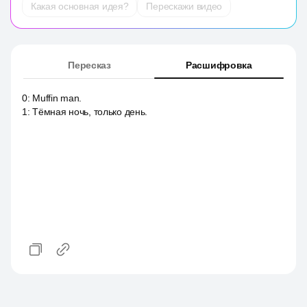
Какая основная идея?
Перескажи видео
Пересказ
Расшифровка
0
:
Muffin man.
1
:
Тёмная ночь, только день.