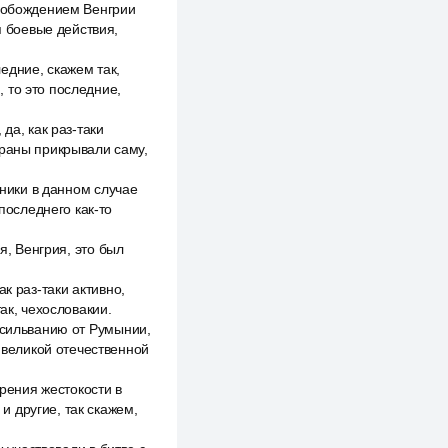
свобождением Венгрии
я боевые действия,
ледние, скажем так,
 то это последние,
да, как раз-таки
траны прикрывали саму,
зники в данном случае
последнего как-то
я, Венгрия, это был
к раз-таки активно,
ак, чехословакии.
нсильванию от Румынии,
ы великой отечественной
зрения жестокости в
 другие, так скажем,