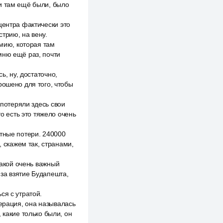
ии там ещё были, было
центра фактически это
трию, на вену.
рмию, которая там
мню ещё раз, почти
ь, ну, достаточно,
рошено для того, чтобы
 потеряли здесь свои
то есть это тяжело очень
атные потери. 240000
, скажем так, странами,
такой очень важный
за взятие Будапешта,
ся с утратой.
перация, она называлась
 какие только были, он