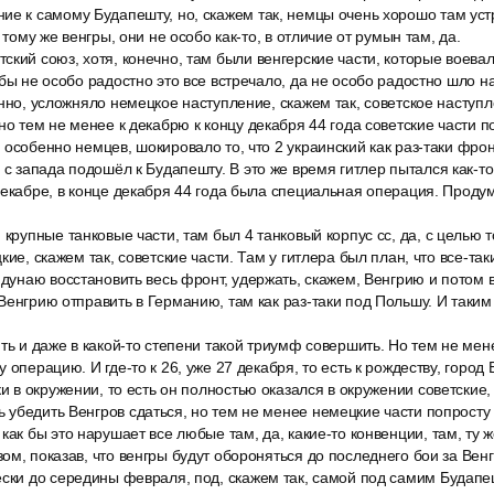
ие к самому Будапешту, но, скажем так, немцы очень хорошо там ус
к тому же венгры, они не особо как-то, в отличие от румын там, да.
кий союз, хотя, конечно, там были венгерские части, которые воева
бы не особо радостно это все встречало, да не особо радостно шло на
енно, усложняло немецкое наступление, скажем так, советское наступл
но тем не менее к декабрю к концу декабря 44 года советские части п
 особенно немцев, шокировало то, что 2 украинский как раз-таки фрон
 с запада подошёл к Будапешту. В это же время гитлер пытался как-т
декабре, в конце декабря 44 года была специальная операция. Проду
 крупные танковые части, там был 4 танковый корпус сс, да, с целью 
кие, скажем так, советские части. Там у гитлера был план, что все-таки
 дунаю восстановить весь фронт, удержать, скажем, Венгрию и потом в
Венгрию отправить в Германию, там как раз-таки под Польшу. И таким 
ть и даже в какой-то степени такой триумф совершить. Но тем не мен
 операцию. И где-то к 26, уже 27 декабря, то есть к рождеству, город 
ки в окружении, то есть он полностью оказался в окружении советские,
убедить Венгров сдаться, но тем не менее немецкие части попросту
как бы это нарушает все любые там, да, какие-то конвенции, там, ту 
ом, показав, что венгры будут обороняться до последнего бои за Венг
ески до середины февраля, под, скажем так, самой под самим Будап