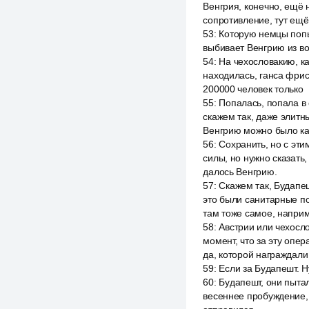
Венгрия, конечно, ещё 
сопротивление, тут ещ
53
:
Которую немцы попыт
выбивает Венгрию из во
54
:
На чехословакию, ка
находилась, ганса фрис
200000 человек только
55
:
Попалась, попала в 
скажем так, даже элитн
Венгрию можно было как
56
:
Сохранить, но с эти
силы, но нужно сказать,
далось Венгрию.
57
:
Скажем так, Будапе
это были санитарные пот
там тоже самое, напри
58
:
Австрии или чехосло
момент, что за эту опе
да, которой награждали
59
:
Если за Будапешт. Н
60
:
Будапешт, они пытал
весеннее пробуждение, 