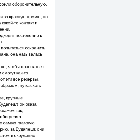
троили оборонительную,
ли за красную армию, но
 какой-то контакт и
ении.
одходят постепенно к
т.
о попытаться сохранить
мана, она называлась
того, чтобы попытаться
 смогут как-то
от эти все резервы,
образом, ну как хоть
ее, крупные
Будапешт, он оказа
 скажем так,
 обстрелял.
же самую гаагскую
рию, за Будапешт, они
ештом в окружение