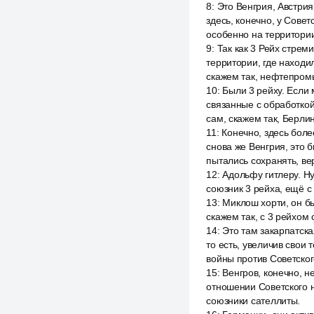
8
:
Это Венгрия, Австри
здесь, конечно, у Совет
особенно на территории
9
:
Так как 3 Рейх стреми
территории, где находи
скажем так, нефтепром
10
:
Были 3 рейху. Если 
связанные с обработкой
сам, скажем так, Берли
11
:
Конечно, здесь боле
снова же Венгрия, это б
пытались сохранять, ве
12
:
Адольфу гитлеру. Ну
союзник 3 рейха, ещё с
13
:
Миклош хорти, он бы
скажем так, с 3 рейхом 
14
:
Это там закарпатск
то есть, увеличив свои
войны против Советског
15
:
Венгров, конечно, н
отношении Советского н
союзники сателлиты.