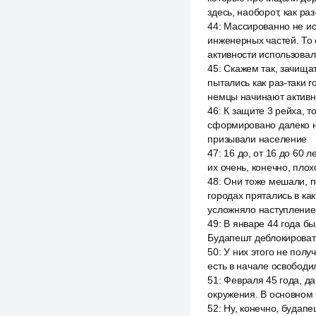
здесь, наоборот, как раз
44
:
Массированно не ис
инженерных частей. То 
активности использовал
45
:
Скажем так, зачищат
пытались как раз-таки г
немцы начинают активн
46
:
К защите 3 рейха, т
сформировано далеко не
призывали население
47
:
16 до, от 16 до 60 л
их очень, конечно, пло
48
:
Они тоже мешали, по
городах прятались в как
усложняло наступление, 
49
:
В январе 44 года бы
Будапешт деблокироват
50
:
У них этого не полу
есть в начале освободи
51
:
Февраля 45 года, да
окружения. В основном 
52
:
Ну, конечно, будап