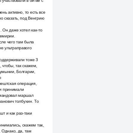
ы участвовали в битве с
нь активно, то есть все
но сказать, под Венгрию
 Он даже хотел как-то
ремирии.
осле чего там была
же ультраправого
поддерживали тоже 3
 чтобы, так скажем,
Румынии, Болгарии,
о
апештская операция,
ии принимали
командовал маршал
анович толбухин. То
т и как раз-таки
инимались, скажем так,
 Однако, да, там