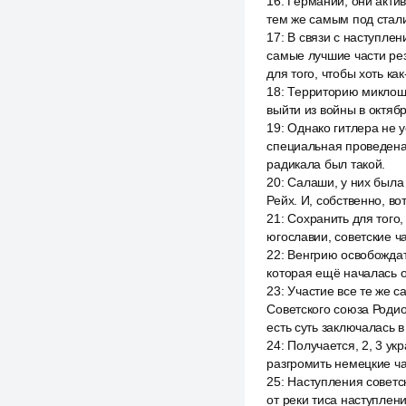
16
:
Германии, они актив
тем же самым под стали
17
:
В связи с наступлен
самые лучшие части рез
для того, чтобы хоть как
18
:
Территорию миклош х
выйти из войны в октяб
19
:
Однако гитлера не у
специальная проведена 
радикала был такой.
20
:
Салаши, у них была
Рейх. И, собственно, в
21
:
Сохранить для того,
югославии, советские ч
22
:
Венгрию освобождать
которая ещё началась 
23
:
Участие все те же 
Советского союза Роди
есть суть заключалась в
24
:
Получается, 2, 3 у
разгромить немецкие ча
25
:
Наступления советск
от реки тиса наступлени