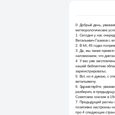
0
:
Добрый день, уважае
метеорологические усл
1
:
Сегодня у нас очеред
Витальевич Газизов с е
2
:
В 44, 45 годах попри
3
:
Да, мы также приветст
напоминаем, что диктан
4
:
У вас уже заготовлен
нашей библиотеки облас
зарегистрироватьс.
5
:
Вот, но я думаю, с э
витальевичу.
6
:
Здравствуйте, уважа
разбирать в предыдущу
Советским союзом в 194
7
:
Предыдущий раз мы по
позитивно настроены на
про 4 следующие стран