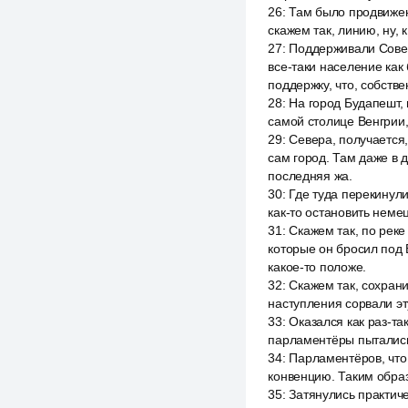
26
:
Там было продвижен
скажем так, линию, ну, 
27
:
Поддерживали Советс
все-таки население как 
поддержку, что, собств
28
:
На город Будапешт, 
самой столице Венгрии,
29
:
Севера, получается,
сам город. Там даже в 
последняя жа.
30
:
Где туда перекинули
как-то остановить немец
31
:
Скажем так, по реке
которые он бросил под 
какое-то положе.
32
:
Скажем так, сохрани
наступления сорвали эту
33
:
Оказался как раз-та
парламентёры пытались 
34
:
Парламентёров, что 
конвенцию. Таким образ
35
:
Затянулись практич