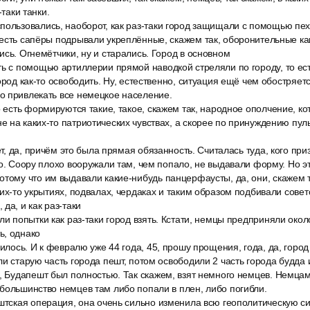
-таки танки.
пользовались, наоборот, как раз-таки город защищали с помощью пе
есть сапёры подрывали укреплённые, скажем так, оборонительные ка
ись. Огнемётчики, ну и старались. Город в основном
ь с помощью артиллерии прямой наводкой стреляли по городу, то есть
ород как-то освободить. Ну, естественно, ситуация ещё чем обостряется
о привлекать все немецкое население.
о есть формируются такие, такое, скажем так, народное ополчение, ко
 на каких-то патриотических чувствах, а скорее по принуждению пульт
ет, да, причём это была прямая обязанность. Считалась туда, кого при
хо. Соору плохо вооружали там, чем попало, не выдавали форму. Но эт
тому что им выдавали какие-нибудь панцерфаусты, да, они, скажем так
их-то укрытиях, подвалах, чердаках и таким образом подбивали советс
да, и как раз-таки
ли попытки как раз-таки город взять. Кстати, немцы предприняли окол
ь, однако
чилось. И к февралю уже 44 года, 45, прошу прощения, года, да, горо
ли старую часть города пешт, потом освободили 2 часть города будда и
, Будапешт был полностью. Так скажем, взят немного немцев. Немцам
большинство немцев там либо попали в плен, либо погибли.
ештская операция, она очень сильно изменила всю геополитическую с