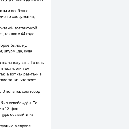
хоты и особенно
кие-то сооружения,
 такой вот тактикой
, так как с 44 года
торое было, ну,
, штурм, да, куда
зывали вступать. То есть
и части, эти там
, а вот как раз-таки в
кие танки, что тоже
о 3 попыток сам город
д был освобождён. То
 к 13 фев.
 удалось выйти из
итуацию в европе.