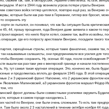
но, скажем так, там, в белоруссии, Украине отметились. Кстати, венгр
нградом. И вот в 1944 году возникла угроза потери утраты Венгрии.
ием советских войск гитлер цеплялся, повторю ещё раз, за Венгрию оче
ервы, которые были как раз-таки в Германии, гитлер все бросил, мож
-то сохранить эту
орти он пытался, он понимал, что как бы ситуация была критическая.
ре 45, 44, прошу прощения, года Венгрия даже заявила о каком-то пе
строил вариант, что никто Корти хотел, скажем так, выйти из войны, п
операция, где его попросту арестовали Венгрию, посадили такого то
 партия, скрещённые стрелы, которые такие фанатично, скажем так, 
от так называемые салашисты, они предпринимали все усилия для того,
 чтобы Венгрию сохранить. Ну, осенью 44 года, после освобождения 
асти вышли как раз-таки уже к венгерской границе и начали постепенн
. Ну, тут самая такая крупная операция. Это, конечно же, была буд
осенью и продолжилась вплоть до февраля 1945 года. В этой операц
самые 2 и 3 украинский фронт. Напомню, что 2 украинским фронтом 
он Яковлевич Малиновский, a3 украинским фронтом маршал Фёдор Ив
 том, что
краинский фронт должны были совместными усилиями окружить Будапеш
сти, которые в самом городе находились 1.
их частей по Венгрии, они были очень сложными. То есть там предпр
я. Там было около 2 3 наступлений в течение октября ноября 44 года.