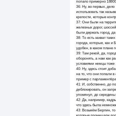
попало примерно 188000
36
:
Ну, во первых, дело
использовать так называ
крепости, которые конт
37
:
Они были на террит
железных дорог, шоссей
были держать город, да
38
:
То есть захват таки
города, которые, как и 
удобен, в каком плане 
39
:
Там рекой, да, город
оборонять, а нам как ра
условиями немцы тоже 
40
:
Ну, здесь стоит доб
на то, что они попали 
пример с парламентёра
41
:
И, собственно, до п
деблокировать, он запре
упомянул, до середины 
42
:
Да, например, кадры
что здесь была немножк
43
:
Возьмём Берлин, то 
которые прочищали дорог