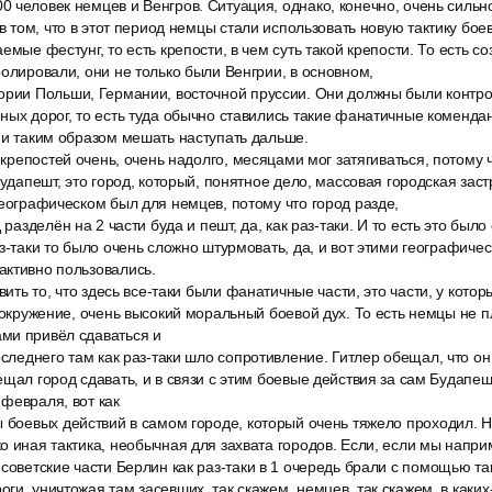
 человек немцев и Венгров. Ситуация, однако, конечно, очень сильно
 в том, что в этот период немцы стали использовать новую тактику бое
емые фестунг, то есть крепости, в чем суть такой крепости. То есть с
ролировали, они не только были Венгрии, в основном,
ории Польши, Германии, восточной пруссии. Они должны были контр
ных дорог, то есть туда обычно ставились такие фанатичные коменда
 и таким образом мешать наступать дальше.
х крепостей очень, очень надолго, месяцами мог затягиваться, потому 
Будапешт, это город, который, понятное дело, массовая городская зас
географическом был для немцев, потому что город разде,
 разделён на 2 части буда и пешт, да, как раз-таки. И то есть это был
з-таки то было очень сложно штурмовать, да, и вот этими географичес
активно пользовались.
авить то, что здесь все-таки были фанатичные части, это части, у кото
в окружение, очень высокий моральный боевой дух. То есть немцы не п
ми привёл сдаваться и
оследнего там как раз-таки шло сопротивление. Гитлер обещал, что он
щал город сдавать, и в связи с этим боевые действия за сам Будапешт
февраля, вот как
 боевых действий в самом городе, который очень тяжело проходил. Н
о иная тактика, необычная для захвата городов. Если, если мы напри
советские части Берлин как раз-таки в 1 очередь брали с помощью та
и, уничтожая там засевших, так скажем, немцев, так скажем, в каких-