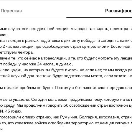
Пересказ
Расшифров
мые слушатели сегодняшней лекции, мы рады вас видеть, несмотря н
овия.
ная лекция в рамках подготовки к диктанту победы, и сегодня с нами
го 2 частью лекции про освобождение стран центральной и Восточной
ветствуем лектора.
вуем те, кто сейчас на трансляции, и те, кто будет смотреть эту лекци
т победы у нас уже 24 числа, я думаю,
ы площадки, на которых вы будете писать, но если нет, то мы всегда р
тной научной для вас тоже будут подготовлены места, если хотите, н
тим никаких проблем не будет. Поэтому я без лишних слов передаю сл
емые слушатели. Сегодня мы с вами продолжаем тему, которую начали
ю среду. Мы продолжим говорить об освобождении стран восточной 
4, 45 годах.
говорили о таких странах, как Румыния, Болгария, югославия, стра
 то, что советские войска освободили территорию от немцев сегодня
ы.