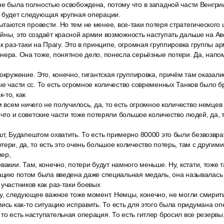
не была полностью освобождена, потому что в западной части Венгр
ё будет следующая крупная операции.
аются провести. Но тем не менее, все-таки потеря стратегического 
йны, это создаёт красной армии возможность наступать дальше на Авс
к раз-таки на Прагу. Это в принципе, огромная группировка группы а
нера. Она тоже, понятное дело, понесла серьёзные потери. Да, напо
окружение. Это, конечно, гигантская группировка, причём там оказалис
ые части сс. То есть огромное количество современных Танков было б
-то, как
м всем ничего не получилось, да, то есть огромное количество немцев
 что и советские части тоже потеряли большое количество людей, да, 
шт, Будапештом охватить. То есть примерно 80000 это были безвозвр
ери, да, то есть это очень большое количество потерь, там с другими
мер,
вакии. Там, конечно, потери будут намного меньше. Ну, кстати, тоже 
рацию потом была введена даже специальная медаль, она называлась 
 участников как раз-таки боевых
у, следующее важное тоже момент. Немцы, конечно, не могли смирить
ись как-то ситуацию исправить. То есть для этого была придумана о
то есть наступательная операция. То есть гитлер бросил все резервы,