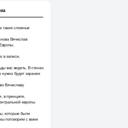
ка
а такие сложные
 снова Вячеслав
 Европы.
ю в записи,
ады вас видеть. В стенах
о нужно будет заранее
ово Вячеславу
, в принципе,
центральной европы
ны, которые были
 мы поговорим с вами