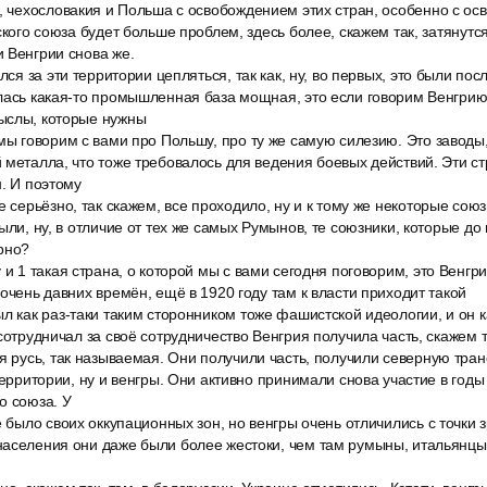
я, чехословакия и Польша с освобождением этих стран, особенно с о
ского союза будет больше проблем, здесь более, скажем так, затянутс
 Венгрии снова же.
лся за эти территории цепляться, так как, ну, во первых, это были пос
лась какая-то промышленная база мощная, это если говорим Венгрию,
ыслы, которые нужны
мы говорим с вами про Польшу, про ту же самую силезию. Это заводы, 
 металла, что тоже требовалось для ведения боевых действий. Эти с
н. И поэтому
е серьёзно, так скажем, все проходило, ну и к тому же некоторые сою
ыли, ну, в отличие от тех же самых Румынов, те союзники, которые до 
рно?
 и 1 такая страна, о которой мы с вами сегодня поговорим, это Венгри
 очень давних времён, ещё в 1920 году там к власти приходит такой
л как раз-таки таким сторонником тоже фашистской идеологии, и он ка
сотрудничал за своё сотрудничество Венгрия получила часть, скажем т
ая русь, так называемая. Они получили часть, получили северную тра
 территории, ну и венгры. Они активно принимали снова участие в год
о союза. У
е было своих оккупационных зон, но венгры очень отличились с точки 
аселения они даже были более жестоки, чем там румыны, итальянцы и