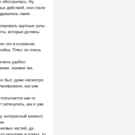
 обострилась. Ну,
вых действий, они стали
оздавались такие
олировать крупные узлы
нты, которые должны
что это в основном
тройка. Плюс он очень
о очень удобно
кими, скажем так,
рых был, даже несмотря
ланировали, как уже
 попытается как-то
 затянулись, как я уже
у, интересный момент,
ме
нковых частей, да,
то укрытиях в домах, то