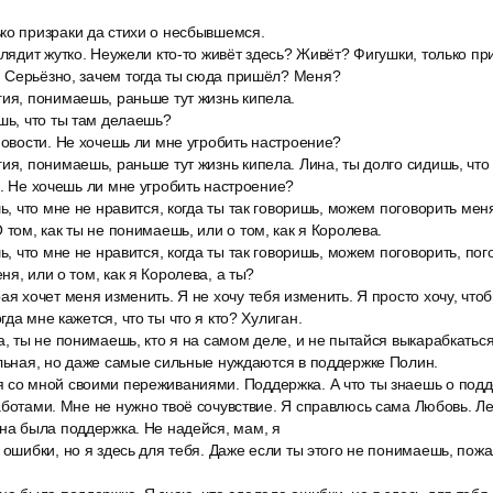
ко призраки да стихи о несбывшемся.
глядит жутко. Неужели кто-то живёт здесь? Живёт? Фигушки, только пр
 Серьёзно, зачем тогда ты сюда пришёл? Меня?
ия, понимаешь, раньше тут жизнь кипела.
шь, что ты там делаешь?
новости. Не хочешь ли мне угробить настроение?
ия, понимаешь, раньше тут жизнь кипела. Лина, ты долго сидишь, чт
и. Не хочешь ли мне угробить настроение?
шь, что мне не нравится, когда ты так говоришь, можем поговорить мен
 том, как ты не понимаешь, или о том, как я Королева.
шь, что мне не нравится, когда ты так говоришь, можем поговорить, пог
я, или о том, как я Королева, а ты?
ая хочет меня изменить. Я не хочу тебя изменить. Я просто хочу, что
да мне кажется, что ты что я кто? Хулиган.
а, ты не понимаешь, кто я на самом деле, и не пытайся выкарабкатьс
ильная, но даже самые сильные нуждаются в поддержке Полин.
 со мной своими переживаниями. Поддержка. А что ты знаешь о подд
аботами. Мне не нужно твоё сочувствие. Я справлюсь сама Любовь. Лег
жна была поддержка. Не надейся, мам, я
 ошибки, но я здесь для тебя. Даже если ты этого не понимаешь, пож