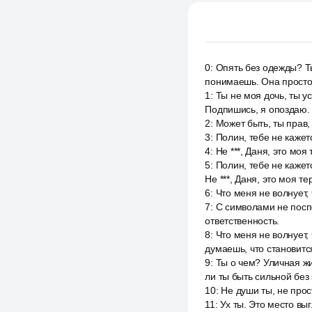
0
:
Опять без одежды? Ты 
понимаешь. Она просто 
1
:
Ты не моя дочь, ты у
Подпишись, я опоздаю.
2
:
Может быть, ты прав, 
3
:
Полин, тебе не кажет
4
:
Не ***, Даня, это моя
5
:
Полин, тебе не кажет
Не ***, Даня, это моя те
6
:
Что меня не волнует,
7
:
С символами не поспо
ответственность.
8
:
Что меня не волнует,
думаешь, что становится
9
:
Ты о чем? Уличная жи
ли ты быть сильной без 
10
:
Не души ты, не прос
11
:
Ух ты. Это место вы