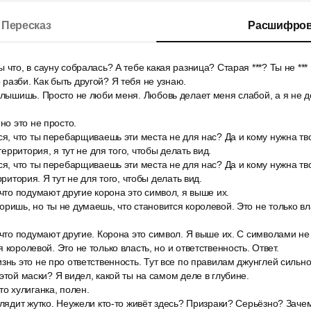
Пересказ
Расшифров
что, в сауну собралась? А тебе какая разница? Старая ***? Ты не ***
разби. Как быть другой? Я тебя не узнаю.
слышишь. Просто не люби меня. Любовь делает меня слабой, а я не де
но это не просто.
ся, что ты перебарщиваешь эти места не для нас? Да и кому нужна тв
 территория, я тут не для того, чтобы делать вид.
ся, что ты перебарщиваешь эти места не для нас? Да и кому нужна тв
рритория. Я тут не для того, чтобы делать вид.
 что подумают другие корона это символ, я выше их.
ришь, но ты не думаешь, что становится королевой. Это не только вла
 что подумают другие. Корона это символ. Я выше их. С символами не
 королевой. Это не только власть, но и ответственность. Ответ.
знь это не про ответственность. Тут все по правилам джунглей сильно
этой маски? Я видел, какой ты на самом деле в глубине.
то хулиганка, полен.
глядит жутко. Неужели кто-то живёт здесь? Призраки? Серьёзно? Заче