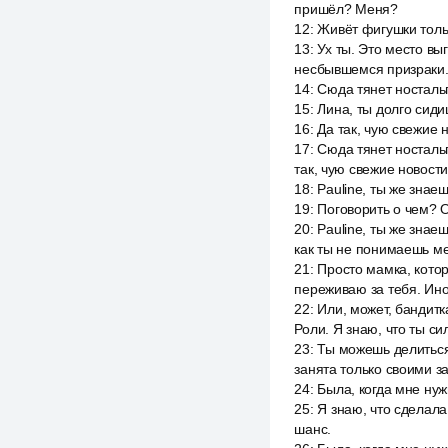
пришёл? Меня?
12
:
Живёт фигушки толь
13
:
Ух ты. Это место вы
несбывшемся призраки.
14
:
Сюда тянет ностальг
15
:
Лина, ты долго сиди
16
:
Да так, чую свежие 
17
:
Сюда тянет ностальг
так, чую свежие новост
18
:
Pauline, ты же знае
19
:
Поговорить о чем? О
20
:
Pauline, ты же знае
как ты не понимаешь мен
21
:
Просто мамка, котор
переживаю за тебя. Иног
22
:
Или, может, бандитк
Роли. Я знаю, что ты с
23
:
Ты можешь делиться
занята только своими з
24
:
Была, когда мне ну
25
:
Я знаю, что сделала
шанс.