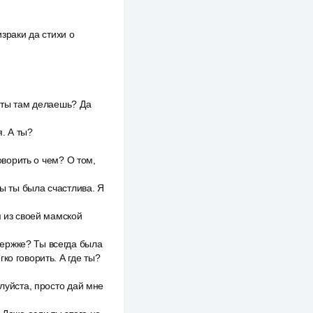
израки да стихи о
о ты там делаешь? Да
я. А ты?
оворить о чем? О том,
бы ты была счастлива. Я
я из своей мамской
ержке? Ты всегда была
ко говорить. А где ты?
алуйста, просто дай мне