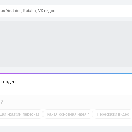
 из Youtube, Rutube, VK видео
о видео
т?
Дай краткий пересказ
Какая основная идея?
Перескажи видео