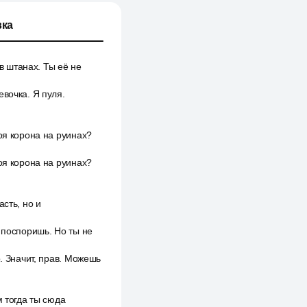
ка
 в штанах. Ты её не
вочка. Я пуля.
оя корона на руинах?
оя корона на руинах?
сть, но и
 поспоришь. Но ты не
. Значит, прав. Можешь
м тогда ты сюда