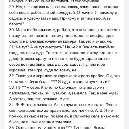
нехорошо так со мной поступать. Я так открываю.
29
:
Нет, я вроде как для вас стараюсь, записываю, не щадя
себя после работы. Злой, голодный. Отлично. Я прихожу и
садись, а удерживать надо. Прихожу и записываю. А вы
берете?
30
:
Меня и обманываете, ребята, это нечестно, хотя все это
пизжу, все это вранье, потому что это же не джефф, где с
самого начала выключенная камера. Так это я знаю, че.
31
:
Че тут? А че тут смотреть? На че? А Вон есть какой-то
вход, полезли туда. То есть я, конечно же, пизжу, это же не
джефф, здесь сразу то ничего и не будет страшного то
особо вот там было там, да, соглашусь. Ну, там игра
короткая, эта игра, судя по всему, не
32
:
Такая уж и короткая то скрипка заиграла пробел. Ой, это
че такое сейчас было, ***? Я куда-то запрыгнул что ли?
33
:
Ну *** ж себе. Кто-то по баночкам по этим стучит
палочками, так как, эй, чувачок, чувачелла. Так, а мне куда?
А вот так, так, так, отлично. А для.
34
:
Ф. Ф вот, отлично ф. А я то думал, вспоминал ф. Флеш,
свет, фонарик, все же правильно, все логично. А. В. Я не
помню, из какой игры, по моему, в сплинтер селе в каком-то
было, на в нажимаешь и там очки.
35
:
Одеваются тут у нас что за ***? Тут выход. Выход