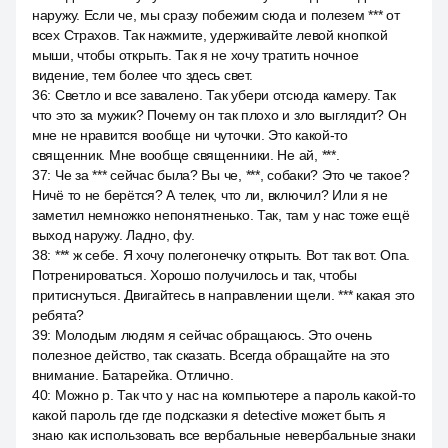
наружу. Если че, мы сразу побежим сюда и полезем *** от
всех Страхов. Так нажмите, удерживайте левой кнопкой
мыши, чтобы открыть. Так я не хочу тратить ночное
видение, тем более что здесь свет.
36
:
Светло и все завалено. Так убери отсюда камеру. Так
что это за мужик? Почему он так плохо и зло выглядит? Он
мне не нравится вообще ни чуточки. Это какой-то
священник. Мне вообще священники. Не ай, ***.
37
:
Че за *** сейчас была? Вы че, ***, собаки? Это че такое?
Ничё то не берётся? А телек, что ли, включил? Или я не
заметил немножко непонятненько. Так, там у нас тоже ещё
выход наружу. Ладно, фу.
38
:
*** ж себе. Я хочу полегонечку открыть. Вот так вот. Опа.
Потренироваться. Хорошо получилось и так, чтобы
притиснуться. Двигайтесь в направлении щели. *** какая это
ребята?
39
:
Молодым людям я сейчас обращаюсь. Это очень
полезное действо, так сказать. Всегда обращайте на это
внимание. Батарейка. Отлично.
40
:
Можно р. Так что у нас на компьютере a пароль какой-то
какой пароль где где подсказки я detective может быть я
знаю как использовать все вербальные невербальные знаки