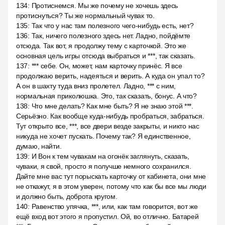
134
:
Протиснемся. Мы же почему не хочешь здесь
протиснуться? Ты же нормальный чувак то.
135
:
Так что у нас там полезного чего-нибудь есть, нет?
136
:
Так, ничего полезного здесь нет. Ладно, пойдёмте
отсюда. Так вот, я продолжу тему с карточкой. Это же
основная цель игры отсюда выбраться и ***, так сказать.
137
:
*** себе. Он, может, нам карточку принёс. Я все
продолжаю верить, надеяться и верить. А куда он упал то?
А он в шахту туда вниз пролетел. Ладно, *** с ним,
нормальная приколюшка. Это, так сказать, бонус. А что?
138
:
Что мне делать? Как мне быть? Я не знаю этой ***.
Серьёзно. Как вообще куда-нибудь пробраться, забраться.
Тут открыто все, ***, все двери везде закрыты, и никто нас
никуда не хочет пускать. Почему так? Я единственное,
думаю, найти.
139
:
И Вон к тем чувакам на огонёк заглянуть, сказать,
чуваки, я свой, просто я получше немного сохранился.
Дайте мне вас тут порыскать карточку от кабинета, они мне
не откажут, я в этом уверен, потому что как бы все мы люди
и должно быть, доброта кругом.
140
:
Равенство упячка, ***, или, как там говорится, вот же
ещё вход вот этого я пропустил. Ой, во отлично. Батарей