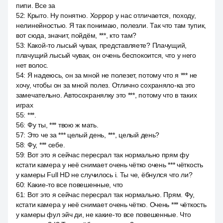
пипи. Все за
52
:
Крыто. Ну понятно. Хоррор у нас отличается, походу,
нелинейностью. Я так понимаю, полезли. Так что там тупик,
вот сюда, значит, пойдём, ***, кто там?
53
:
Какой-то лысый чувак, представляете? Плачущий,
плачущий лысый чувак, он очень беспокоится, что у него
нет волос.
54
:
Я надеюсь, он за мной не полезет, потому что я *** не
хочу, чтобы он за мной полез. Отлично сохраняло-ка это
замечательно. Автосохранялку это ***, потому что в таких
играх
55
:
***.
56
:
Фу ты, *** твою ж мать.
57
:
Это че за *** целый день, ***, целый день?
58
:
Фу, *** себе.
59
:
Вот это я сейчас пересрал так нормально прям фу
кстати камера у неё снимает очень чётко очень *** чёткость
у камеры Full HD не случилось i. Ты че, ёбнулся что ли?
60
:
Какие-то все повешенные, что
61
:
Вот это я сейчас пересрал так нормально. Прям. Фу,
кстати камера у неё снимает очень чётко. Очень *** чёткость
у камеры фул эйч ди, не какие-то все повешенные. Что