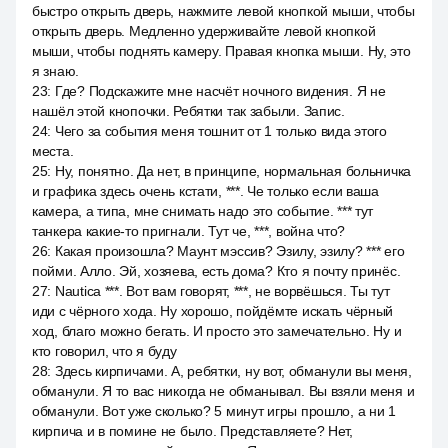
быстро открыть дверь, нажмите левой кнопкой мыши, чтобы
открыть дверь. Медленно удерживайте левой кнопкой
мыши, чтобы поднять камеру. Правая кнопка мыши. Ну, это
я знаю.
23
:
Где? Подскажите мне насчёт ночного видения. Я не
нашёл этой кнопочки. Ребятки так забыли. Запис.
24
:
Чего за события меня тошнит от 1 только вида этого
места.
25
:
Ну, понятно. Да нет, в принципе, нормальная больничка
и графика здесь очень кстати, ***. Че только если ваша
камера, а типа, мне снимать надо это событие. *** тут
танкера какие-то пригнали. Тут че, ***, война что?
26
:
Какая произошла? Маунт мэссив? Эзилу, эзилу? *** его
пойми. Алло. Эй, хозяева, есть дома? Кто я почту принёс.
27
:
Nautica ***. Вот вам говорят, ***, не ворвёшься. Ты тут
иди с чёрного хода. Ну хорошо, пойдёмте искать чёрный
ход, благо можно бегать. И просто это замечательно. Ну и
кто говорил, что я буду
28
:
Здесь кирпичами. А, ребятки, ну вот, обманули вы меня,
обманули. Я то вас никогда не обманывал. Вы взяли меня и
обманули. Вот уже сколько? 5 минут игры прошло, а ни 1
кирпича и в помине не было. Представляете? Нет,