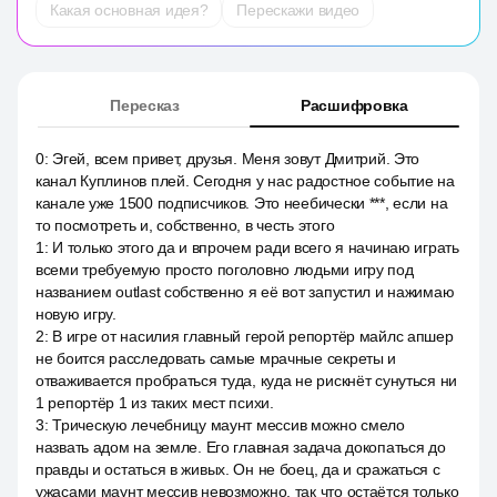
Какая основная идея?
Перескажи видео
Пересказ
Расшифровка
0
:
Эгей, всем привет, друзья. Меня зовут Дмитрий. Это
канал Куплинов плей. Сегодня у нас радостное событие на
канале уже 1500 подписчиков. Это неебически ***, если на
то посмотреть и, собственно, в честь этого
1
:
И только этого да и впрочем ради всего я начинаю играть
всеми требуемую просто поголовно людьми игру под
названием outlast собственно я её вот запустил и нажимаю
новую игру.
2
:
В игре от насилия главный герой репортёр майлс апшер
не боится расследовать самые мрачные секреты и
отваживается пробраться туда, куда не рискнёт сунуться ни
1 репортёр 1 из таких мест психи.
3
:
Трическую лечебницу маунт мессив можно смело
назвать адом на земле. Его главная задача докопаться до
правды и остаться в живых. Он не боец, да и сражаться с
ужасами маунт мессив невозможно, так что остаётся только