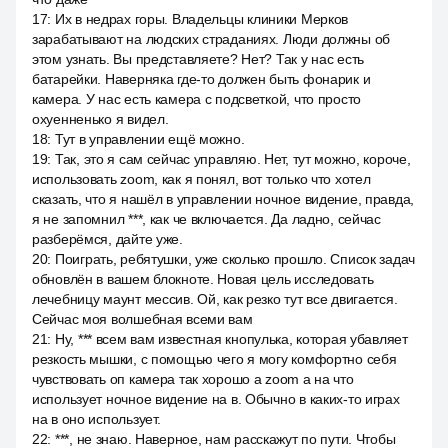
17
:
Их в недрах горы. Владельцы клиники Мерков
зарабатывают на людских страданиях. Люди должны об
этом узнать. Вы представляете? Нет? Так у нас есть
батарейки. Наверняка где-то должен быть фонарик и
камера. У нас есть камера с подсветкой, что просто
охуенненько я видел.
18
:
Тут в управлении ещё можно.
19
:
Так, это я сам сейчас управляю. Нет, тут можно, короче,
использовать zoom, как я понял, вот только что хотел
сказать, что я нашёл в управлении ночное видение, правда,
я не запомнил ***, как че включается. Да ладно, сейчас
разберёмся, дайте уже.
20
:
Поиграть, ребятушки, уже сколько прошло. Список задач
обновлён в вашем блокноте. Новая цель исследовать
лечебницу маунт мессив. Ой, как резко тут все двигается.
Сейчас моя волшебная всеми вам
21
:
Ну, *** всем вам известная кнопулька, которая убавляет
резкость мышки, с помощью чего я могу комфортно себя
чувствовать оп камера так хорошо а zoom а на что
использует ночное видение на в. Обычно в каких-то играх
на в оно использует.
22
:
***, не знаю. Наверное, нам расскажут по пути. Чтобы