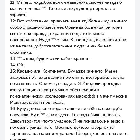
11
:
Мы его, но добраться он наверняка сможет назад по
маслу тоже все ***. То есть и аккумулятор нормально
заряжен.
12
:
Вот, собственно, приехали мы в эту больничку, и ничего
особо страшного здесь нет. Обычная больница, он горит,
свет только правда, охранника нет, это немного
поднапрягает. Ну да *** с ним. В принципе, охранники, они
уж не такие доброжелательные люди, и как бы нет
охранника.
13
:
*** с ним, будем сами себя охранять.
14
:
Ой.
15
:
Как мно ага. Континента. Бумажки какие-то. Мы не
знакомы, но я ваш давний поклонник, постараюсь сильно
не затягивать. Они могут следить. Я 2 недели проводил
консультации о программном обеспечении в
психиатрических исследованиях маркофф в маунт мессив.
Меня заставили подписать.
16
:
Кучу договоров о неразглашении и сейчас я их грубо
нарушаю. Ну и *** с ним здесь. Так надо было написать.
Здесь творится что-то ужасное. Я не понимаю, не верю в
половину увиденного. Местные доктора говорят, что
терапия зашла слишком далеко. Говорят, что они нашли то,
что даже