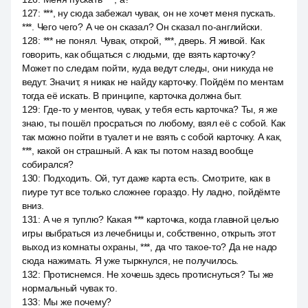
127
:
***, ну сюда забежал чувак, он не хочет меня пускать.
***. Чего чего? А че он сказал? Он сказал по-английски.
128
:
*** не понял. Чувак, открой, ***, дверь. Я живой. Как
говорить, как общаться с людьми, где взять карточку?
Может по следам пойти, куда ведут следы, они никуда не
ведут. Значит, я никак не найду карточку. Пойдём по ментам
тогда её искать. В принципе, карточка должна быт.
129
:
Где-то у ментов, чувак, у тебя есть карточка? Ты, я же
знаю, ты пошёл просраться по любому, взял её с собой. Как
так можно пойти в туалет и не взять с собой карточку. А как,
***, какой он страшный. А как ты потом назад вообще
собирался?
130
:
Подходить. Ой, тут даже карта есть. Смотрите, как в
пиуре тут все только сложнее гораздо. Ну ладно, пойдёмте
вниз.
131
:
А че я туплю? Какая *** карточка, когда главной целью
игры выбраться из лечебницы и, собственно, открыть этот
выход из комнаты охраны, ***, да что такое-то? Да не надо
сюда нажимать. Я уже тыркнулся, не получилось.
132
:
Протиснемся. Не хочешь здесь протиснуться? Ты же
нормальный чувак то.
133
:
Мы же почему?