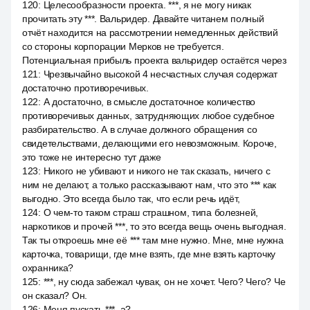
120
:
Целесообразности проекта. ***, я не могу никак
прочитать эту ***. Вальридер. Давайте читанем полный
отчёт находится на рассмотрении немедленных действий
со стороны корпорации Мерков не требуется.
Потенциальная прибыль проекта вальридер остаётся через
121
:
Чрезвычайно высокой 4 несчастных случая содержат
достаточно противоречивых.
122
:
А достаточно, в смысле достаточное количество
противоречивых данных, затрудняющих любое судебное
разбирательство. А в случае должного обращения со
свидетельствами, делающими его невозможным. Короче,
это тоже не интересно тут даже
123
:
Никого не убивают и никого не так сказать, ничего с
ним не делают, а только рассказывают нам, что это *** как
выгодно. Это всегда было так, что если речь идёт,
124
:
О чем-то таком страш страшном, типа болезней,
наркотиков и прочей ***, то это всегда вещь очень выгодная.
Так ты откроешь мне её *** там мне нужно. Мне, мне нужна
карточка, товарищи, где мне взять, где мне взять карточку
охранника?
125
:
***, ну сюда забежал чувак, он не хочет. Чего? Чего? Че
он сказал? Он.
126
:
Меня пускать ***, а?