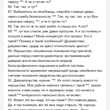
сверху, ***. А че я туплю то?
86
:
Тап, тап, а тут?
87
:
Выберитесь из лечебницы, откройте главную дверь
через службу безопасности, ***. Тап, ну тап, тап, а тут Вон
написано сверху, ***, а че я туплю то?
88
:
Так, кто-то че то жуёт ребят, я слышу его. А кто?
89
:
***, тут все сгнили, уже давно протухли. А я тут почему я
остался в живых? Меня интересует этот вопрос. Кто я
такой? Почему я такой особенный? Документики,
документики, ордер на арест относительно ареста?
90
:
Имущество, письменные показания под присягой,
данные перед советом директоров, заслуживающим
доверия агентства безопасности меркоф.
Катастрофическое нарушение в работе системы
безопасности заражения окружающей среды неизбежно мы
считаем показания свидетельства достаточными.
91
:
Доказательства, короче, ***. Их хотят лишить какого-то
имущества. Моя работа немного связана с такой ***, самую
малость я вам скажу, но я примерно знаю, что ничего в
такой *** интересного написано быть не может.
92
:
Может, кто вы люди, кто вы такие? Это главная дверь.
Да, я так понимаю, вот её мне надо открыть. Ну хорошо,
фу, вот единственную я вижу открытую дверь. Здесь,