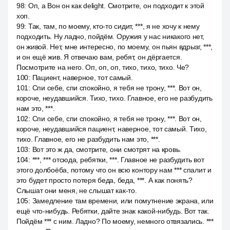
98
:
Оп, а Вон он как delight. Смотрите, он подходит к этой
хоп.
99
:
Так, там, по моему, кто-то сидит, ***, я не хочу к нему
подходить. Ну ладно, пойдём. Оружия у нас никакого нет,
он живой. Нет, мне интересно, по моему, он пьян вдрызг, ***,
и он ещё жив. Я отвечаю вам, ребят, он дёргается.
Посмотрите на него. Оп, оп, оп, тихо, тихо, тихо. Че?
100
:
Пациент, наверное, тот самый.
101
:
Спи себе, спи спокойно, я тебя не трону, ***. Вот он,
короче, неудавшийся. Тихо, тихо. Главное, его не разбудить
нам это, ***.
102
:
Спи себе, спи спокойно, я тебя не трону, ***. Вот он,
короче, неудавшийся пациент, наверное, тот самый. Тихо,
тихо. Главное, его не разбудить нам это, ***.
103
:
Вот это ж да, смотрите, они смотрят на кровь.
104
:
***, *** отсюда, ребятки, ***. Главное не разбудить вот
этого долбоёба, потому что он всю контору нам *** спалит и
это будет просто потеря беда, беда, ***. А как понять?
Слышат они меня, не слышат как-то.
105
:
Замедление там времени, или помутнение экрана, или
ещё что-нибудь. Ребятки, дайте знак какой-нибудь. Вот так.
Пойдём *** с ним. Ладно? По моему, немного отвязались. ***