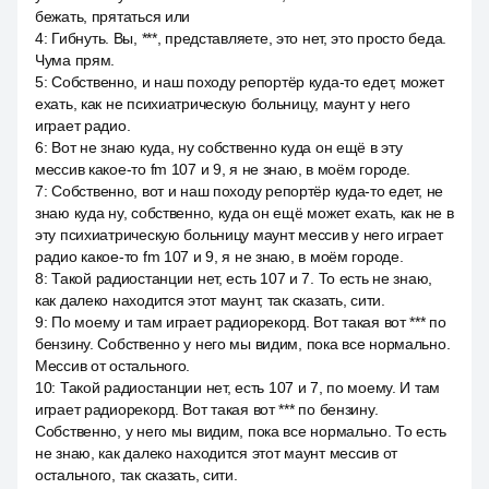
бежать, прятаться или
4
:
Гибнуть. Вы, ***, представляете, это нет, это просто беда.
Чума прям.
5
:
Собственно, и наш походу репортёр куда-то едет, может
ехать, как не психиатрическую больницу, маунт у него
играет радио.
6
:
Вот не знаю куда, ну собственно куда он ещё в эту
мессив какое-то fm 107 и 9, я не знаю, в моём городе.
7
:
Собственно, вот и наш походу репортёр куда-то едет, не
знаю куда ну, собственно, куда он ещё может ехать, как не в
эту психиатрическую больницу маунт мессив у него играет
радио какое-то fm 107 и 9, я не знаю, в моём городе.
8
:
Такой радиостанции нет, есть 107 и 7. То есть не знаю,
как далеко находится этот маунт, так сказать, сити.
9
:
По моему и там играет радиорекорд. Вот такая вот *** по
бензину. Собственно у него мы видим, пока все нормально.
Мессив от остального.
10
:
Такой радиостанции нет, есть 107 и 7, по моему. И там
играет радиорекорд. Вот такая вот *** по бензину.
Собственно, у него мы видим, пока все нормально. То есть
не знаю, как далеко находится этот маунт мессив от
остального, так сказать, сити.