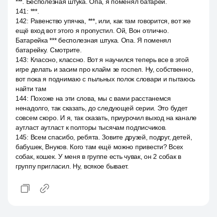
***. Бесполезная штука. Опа, я поменял батарей.
141
:
***.
142
:
Равенство упячка, ***, или, как там говорится, вот же
ещё вход вот этого я пропустил. Ой, Вон отлично.
Батарейка *** бесполезная штука. Опа. Я поменял
батарейку. Смотрите.
143
:
Классно, классно. Вот я научился теперь все в этой
игре делать и засим про клайм зе госпел. Ну, собственно,
вот пока я поднимаю с пыльных полок словари и пытаюсь
найти там
144
:
Похоже на эти слова, мы с вами расстанемся
ненадолго, так сказать, до следующей серии. Это будет
совсем скоро. И я, так сказать, приурочил выход на канале
аутласт аутласт к полторы тысячам подписчиков.
145
:
Всем спасибо, ребята. Зовите друзей, подруг, детей,
бабушек, Внуков. Кого там ещё можно привести? Всех
собак, кошек. У меня в группе есть чувак, он 2 собак в
группу пригласил. Ну, всякое бывает.