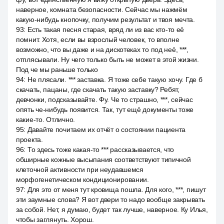
наверное, комната безопасности. Сейчас мы нажмём
какую-нибудь кнопочку, получим результат и твоя мечта.
93
:
Есть такая песня старая, вряд ли из вас кто-то её
помнит. Хотя, если вы взрослый человек, то вполне
возможно, что вы даже и на дискотеках то под неё, ***,
отплясывали. Ну чего только быть не может в этой жизни.
Под че мы раньше только
94
:
Не плясали. *** заставка. Я тоже себе такую хочу. Где б
скачать, пацаны, где скачать такую заставку? Ребят,
девчонки, подсказывайте. Фу. Че то страшно, ***, сейчас
опять че-нибудь появится. Так, тут ещё документы тоже
какие-то. Отлично.
95
:
Давайте почитаем их отчёт о состоянии пациента
проекта.
96
:
То здесь тоже какая-то *** рассказывается, что
обширные кожные высыпания соответствуют типичной
клеточной активности при неудавшемся
морфогенетическом кондиционировании.
97
:
Для это от меня тут кровища пошла. Для кого, ***, пишут
эти заумные слова? Я вот двери то надо вообще закрывать
за собой. Нет, я думаю, будет так лучше, наверное. Ку Илья,
чтобы заглянуть. Хорош.