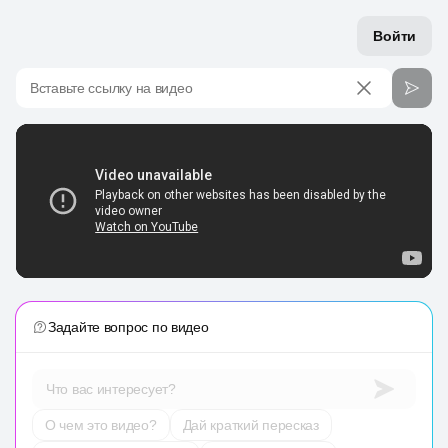
Войти
Вставьте ссылку на видео
Задайте вопрос по видео
Что вас интересует?
О чем это видео?
Дай краткий пересказ