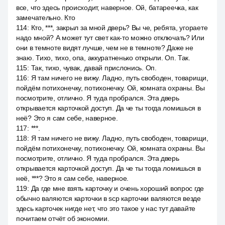
все, что здесь происходит, наверное. Ой, батареечка, как
замечательно. Кто
114
:
Кто, ***, закрыл за мной дверь? Вы че, ребята, угораете
надо мной? А может тут свет как-то можно отключать? Или
они в темноте видят лучше, чем не в темноте? Даже не
знаю. Тихо, тихо, опа, аккуратненько открыли. Оп. Так.
115
:
Так, тихо, чувак, давай прислонись. Оп.
116
:
Я там ничего не вижу. Ладно, путь свободен, товарищи,
пойдём потихонечку, потихонечку. Ой, комната охраны. Вы
посмотрите, отлично. Я туда пробрался. Эта дверь
открывается карточкой доступ. Да че ты тогда ломишься в
неё? Это я сам себе, наверное.
117
:
***.
118
:
Я там ничего не вижу. Ладно, путь свободен, товарищи,
пойдём потихонечку, потихонечку. Ой, комната охраны. Вы
посмотрите, отлично. Я туда пробрался. Эта дверь
открывается карточкой доступ. Да че ты тогда ломишься в
неё, ***? Это я сам себе, наверное.
119
:
Да где мне взять карточку и очень хороший вопрос где
обычно валяются карточки в scp карточки валяются везде
здесь карточек нигде нет, что это такое у нас тут давайте
почитаем отчёт об экономии.