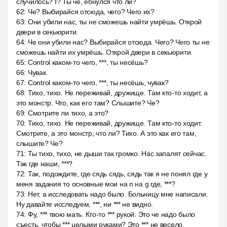
случилось? I? Ты че, ёбнулся что ли?
62
:
Че? Выбирайся отсюда, чего? Чего их?
63
:
Они убили нас, ты не сможешь найти умрёшь. Открой
двери в секьюрити.
64
:
Че они убили нас? Выбирайся отсюда. Чего? Чего ты не
сможешь найти их умрёшь. Открой двери в секьюрити.
65
:
Control каком-то чего, ***, ты несёшь?
66
:
Чувак.
67
:
Control каком-то чего, ***, ты несёшь, чувак?
68
:
Тихо, тихо. Не переживай, дружище. Там кто-то ходит, а
это монстр. Что, как его там? Слышите? Че?
69
:
Смотрите ли тихо, а это?
70
:
Тихо, тихо. Не переживай, дружище. Там кто-то ходит.
Смотрите, а это монстр, что ли? Тихо. А это как его там,
слышите? Че?
71
:
Ты тихо, тихо, не дыши так громко. Нас запалят сейчас.
Так где наши, ***?
72
:
Так, подождите, где сядь сядь, сядь так я не понял где у
меня задания то основные мои на n на g где, ***?
73
:
Нет, а исследовать надо было. Больницу мне написали.
Ну давайте исследуем, ***, ни *** не видно.
74
:
Фу, *** твою мать. Кто-то *** рукой. Это че надо было
съесть, чтобы *** целыми руками? Это *** не весело,