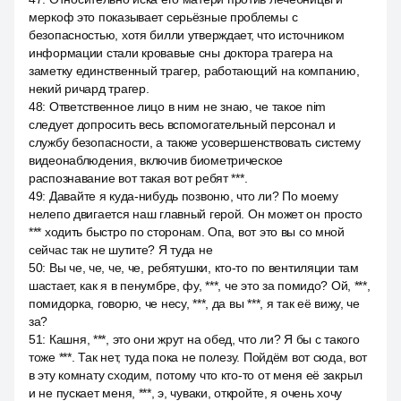
меркоф это показывает серьёзные проблемы с
безопасностью, хотя билли утверждает, что источником
информации стали кровавые сны доктора трагера на
заметку единственный трагер, работающий на компанию,
некий ричард трагер.
48
:
Ответственное лицо в ним не знаю, че такое nim
следует допросить весь вспомогательный персонал и
службу безопасности, а также усовершенствовать систему
видеонаблюдения, включив биометрическое
распознавание вот такая вот ребят ***.
49
:
Давайте я куда-нибудь позвоню, что ли? По моему
нелепо двигается наш главный герой. Он может он просто
*** ходить быстро по сторонам. Опа, вот это вы со мной
сейчас так не шутите? Я туда не
50
:
Вы че, че, че, че, ребятушки, кто-то по вентиляции там
шастает, как я в пенумбре, фу, ***, че это за помидо? Ой, ***,
помидорка, говорю, че несу, ***, да вы ***, я так её вижу, че
за?
51
:
Кашня, ***, это они жрут на обед, что ли? Я бы с такого
тоже ***. Так нет, туда пока не полезу. Пойдём вот сюда, вот
в эту комнату сходим, потому что кто-то от меня её закрыл
и не пускает меня, ***, э, чуваки, откройте, я очень хочу