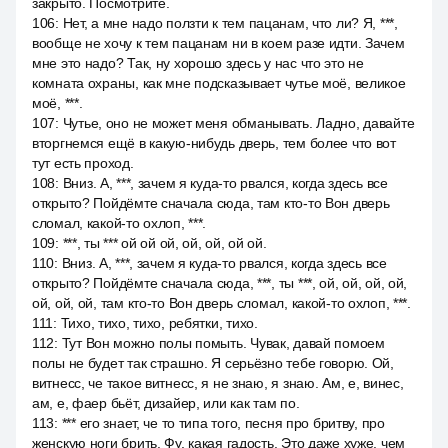
закрыто. Посмотрите.
106
:
Нет, а мне надо ползти к тем пацанам, что ли? Я, ***,
вообще не хочу к тем пацанам ни в коем разе идти. Зачем
мне это надо? Так, ну хорошо здесь у нас что это не
комната охраны, как мне подсказывает чутье моё, великое
моё, ***.
107
:
Чутье, оно не может меня обманывать. Ладно, давайте
вторгнемся ещё в какую-нибудь дверь, тем более что вот
тут есть проход.
108
:
Вниз. А, ***, зачем я куда-то рвался, когда здесь все
открыто? Пойдёмте сначала сюда, там кто-то Вон дверь
сломал, какой-то охлоп, ***.
109
:
***, ты *** ой ой ой, ой, ой, ой ой.
110
:
Вниз. А, ***, зачем я куда-то рвался, когда здесь все
открыто? Пойдёмте сначала сюда, ***, ты ***, ой, ой, ой, ой,
ой, ой, ой, там кто-то Вон дверь сломал, какой-то охлоп, ***.
111
:
Тихо, тихо, тихо, ребятки, тихо.
112
:
Тут Вон можно полы помыть. Чувак, давай помоем
полы не будет так страшно. Я серьёзно тебе говорю. Ой,
витнесс, че такое витнесс, я не знаю, я знаю. Ам, е, винес,
ам, е, фаер бьёт, дизайер, или как там по.
113
:
*** его знает, че то типа того, песня про бритву, про
женскую ноги брить. Фу, какая гадость. Это даже хуже, чем