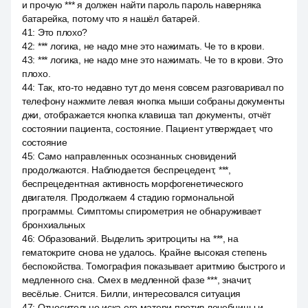
и прочую *** я должен найти пароль пароль наверняка
батарейка, потому что я нашёл батарей.
41
:
Это плохо?
42
:
*** логика, не надо мне это нажимать. Че то в крови.
43
:
*** логика, не надо мне это нажимать. Че то в крови. Это
плохо.
44
:
Так, кто-то недавно тут до меня совсем разговаривал по
телефону нажмите левая кнопка мыши собраны документы
джи, отображается кнопка клавиша тап документы, отчёт
состоянии пациента, состояние. Пациент утверждает, что
состояние
45
:
Само направленных осознанных сновидений
продолжаются. Наблюдается беспрецедент, ***,
беспрецедентная активность морфогенетического
двигателя. Продолжаем 4 стадию гормональной
программы. Симптомы спирометрия не обнаруживает
бронхиальных
46
:
Образований. Выделить эритроциты на ***, на
гематокрите снова не удалось. Крайне высокая степень
беспокойства. Томография показывает аритмию быстрого и
медленного сна. Смех в медленной фазе ***, значит,
весёлые. Снится. Билли, интересовался ситуация
47
:
Относительно иска его матери против лечебницы и