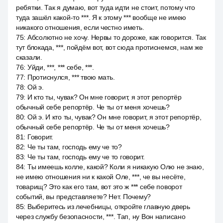
ребятки. Так я думаю, вот туда идти не стоит, потому что
туда зашёл какой-то ***. Я к этому *** вообще не имею
никакого отношения, если честно иметь.
75
:
Абсолютно не хочу. Нервы то дороже, как говорится. Так
тут блокада, ***, пойдём вот, вот сюда протиснемся, нам же
сказали.
76
:
Уйди, ***, *** себе, ***.
77
:
Протиснулся, *** твою мать.
78
:
Ой э.
79
:
И кто ты, чувак? Он мне говорит, я этот репортёр
обычный себе репортёр. Че ты от меня хочешь?
80
:
Ой э. И кто ты, чувак? Он мне говорит, я этот репортёр,
обычный себе репортёр. Че ты от меня хочешь?
81
:
Говорит.
82
:
Че ты там, господь ему че то?
83
:
Че ты там, господь ему че то говорит.
84
:
Ты имеешь колле, какой? Коли я никакую Олю не знаю,
не имею отношения ни к какой Оле, ***, че вы несёте,
товарищ? Это как его там, вот это ж *** себе поворот
событий, вы представляете? Нет. Почему?
85
:
Выберитесь из лечебницы, откройте главную дверь
через службу безопасности, ***. Тап, ну Вон написано