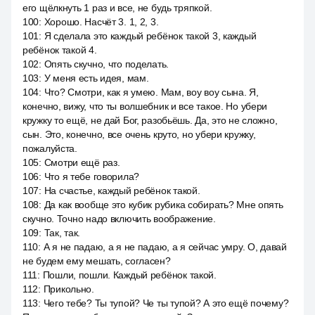
его щёлкнуть 1 раз и все, не будь тряпкой.
100
:
Хорошо. Насчёт 3. 1, 2, 3.
101
:
Я сделала это каждый ребёнок такой 3, каждый
ребёнок такой 4.
102
:
Опять скучно, что поделать.
103
:
У меня есть идея, мам.
104
:
Что? Смотри, как я умею. Мам, воу воу сына. Я,
конечно, вижу, что ты волшебник и все такое. Но убери
кружку то ещё, не дай Бог, разобьёшь. Да, это не сложно,
сын. Это, конечно, все очень круто, но убери кружку,
пожалуйста.
105
:
Смотри ещё раз.
106
:
Что я тебе говорила?
107
:
На счастье, каждый ребёнок такой.
108
:
Да как вообще это кубик рубика собирать? Мне опять
скучно. Точно надо включить воображение.
109
:
Так, так.
110
:
А я не падаю, а я не падаю, а я сейчас умру. О, давай
не будем ему мешать, согласен?
111
:
Пошли, пошли. Каждый ребёнок такой.
112
:
Прикольно.
113
:
Чего тебе? Ты тупой? Че ты тупой? А это ещё почему?