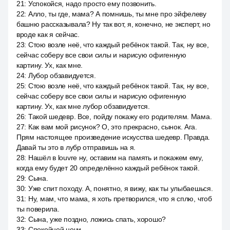
21
:
Успокойся, надо просто ему позвонить.
22
:
Алло, ты где, мама? А помнишь, ты мне про эйфелеву
башню рассказывала? Ну так вот, я, конечно, не эксперт, но
вроде как я сейчас.
23
:
Стою возле неё, что каждый ребёнок такой. Так, ну все,
сейчас соберу все свои силы и нарисую офигенную
картину. Ух, как мне.
24
:
Лубор обзавидуется.
25
:
Стою возле неё, что каждый ребёнок такой. Так, ну все,
сейчас соберу все свои силы и нарисую офигенную
картину. Ух, как мне лубор обзавидуется.
26
:
Такой шедевр. Все, пойду покажу его родителям. Мама.
27
:
Как вам мой рисунок? О, это прекрасно, сынок. Ага.
Прям настоящее произведение искусства шедевр. Правда.
Давай ты это в лубр отправишь на я.
28
:
Нашёл в louvre ну, оставим на память и покажем ему,
когда ему будет 20 определённо каждый ребёнок такой.
29
:
Сына.
30
:
Уже спит походу. А, понятно, я вижу, как ты улыбаешься.
31
:
Ну, мам, что мама, я хоть претворился, что я сплю, чтоб
ты поверила.
32
:
Сына, уже поздно, ложись спать, хорошо?
33
:
Спокойной ночи.