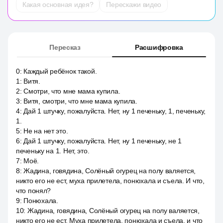
Какая основная идея?
Перескажи видео
Пересказ
Расшифровка
0
:
Каждый ребёнок такой.
1
:
Витя.
2
:
Смотри, что мне мама купила.
3
:
Витя, смотри, что мне мама купила.
4
:
Дай 1 штучку, пожалуйста. Нет, ну 1 печеньку, 1, печеньку,
1.
5
:
Не на нет это.
6
:
Дай 1 штучку, пожалуйста. Нет, ну 1 печеньку, не 1
печеньку на 1. Нет, это.
7
:
Моё.
8
:
Жадина, говядина, Солёный огурец на полу валяется,
никто его не ест, муха прилетела, понюхала и съела. И что,
что понял?
9
:
Понюхала.
10
:
Жадина, говядина, Солёный огурец на полу валяется,
никто его не ест. Муха прилетела, понюхала и съела, и что