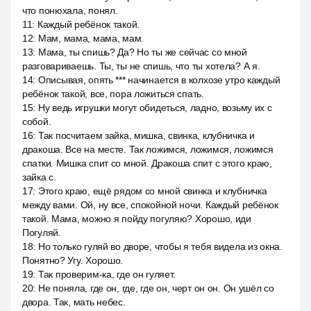
что понюхала, понял.
11
:
Каждый ребёнок такой.
12
:
Мам, мама, мама, мам.
13
:
Мама, ты спишь? Да? Но ты же сейчас со мной
разговариваешь. Ты, ты не спишь, что ты хотела? А я.
14
:
Описывая, опять *** начинается в колхозе утро каждый
ребёнок такой, все, пора ложиться спать.
15
:
Ну ведь игрушки могут обидеться, ладно, возьму их с
собой.
16
:
Так посчитаем зайка, мишка, свинка, клубничка и
дракоша. Все на месте. Так ложимся, ложимся, ложимся
спатки. Мишка спит со мной. Дракоша спит с этого краю,
зайка с.
17
:
Этого краю, ещё рядом со мной свинка и клубничка
между вами. Ой, ну все, спокойной ночи. Каждый ребёнок
такой. Мама, можно я пойду погуляю? Хорошо, иди
Погуляй.
18
:
Но только гуляй во дворе, чтобы я тебя видела из окна.
Понятно? Угу. Хорошо.
19
:
Так проверим-ка, где он гуляет.
20
:
Не поняла, где он, где, где он, черт он он. Он ушёл со
двора. Так, мать небес.