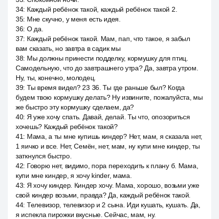
34
:
Каждый ребёнок такой, каждый ребёнок такой 2.
35
:
Мне скучно, у меня есть идея.
36
:
О да.
37
:
Каждый ребёнок такой. Мам, пап, что такое, я забыл
вам сказать, но завтра в садик мы
38
:
Мы должны принести подделку, кормушку для птиц.
Самодельную, что до завтрашнего утра? Да, завтра утром.
Ну, ты, конечно, молодец.
39
:
Ты время видел? 23 36. Ты где раньше был? Когда
будем твою кормушку делать? Ну извините, пожалуйста, мы
же быстро эту кормушку сделаем, да?
40
:
Я уже хочу спать. Давай, делай. Ты что, опозориться
хочешь? Каждый ребёнок такой?
41
:
Мама, а ты мне купишь киндер? Нет, мам, я сказала нет,
1 яичко и все. Нет, Семён, нет, мам, ну купи мне киндер, ты
заткнулся быстро.
42
:
Говорю нет, видимо, пора переходить к плану б. Мама,
купи мне киндер, я хочу kinder, мама.
43
:
Я хочу киндер. Киндер хочу. Мама, хорошо, возьми уже
свой киндер возьми, правда? Да, каждый ребёнок такой.
44
:
Телевизор, телевизор и 2 сына. Иди кушать, кушать. Да,
я испекла пирожки вкусные. Сейчас, мам, ну.