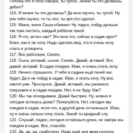
Потому что я тебе говорю, ты тупой. Зачем ты это делаешь,
дебил?
114
:
И зачем ты это делаешь? Да мне скучно, ты тупой. Ну
раз тебе скучно, то ты лох, ты зря это сделал.
115
:
Мама, меня Саша обижает. Ну ладно, пойду дальше
тик токи листать, каждый ребёнок такой.
116
:
Я что, встал сам? Это мне что, сейчас в садик идти?
Блин, как я не хочу. Надо сделать вид, что я очень хочу
спать и уговорить.
117
:
Все работаем, Семён.
118
:
Сына, вставай, сынок. Семён. Давай, вставай. Вот,
давай, вставай. В садик поедем. Мам, я очень спать хочу.
119
:
Ничего страшного. У тебя в садике ещё тихий час
будет. Да я не пойду в садик. Мам, я спать хочу. Ну все,
хватит уже. Проснулся. Давай, вставай, мы умоемся,
покушаем и в садик поедем. Нет, я не буду. Как?
120
:
Мы так опаздываем. Давай быстрее. Ну, можно я
сегодня останусь дома? Пожалуйста. Нет, сегодня мы
поедем в садик, если что, в другой день останешься. Мам,
ну я очень сильно хочу спать. Какой ты вредный слу.
121
:
Слушай, ладно, сегодня остаёшься дома, но завтра мы
поедем в садик. Все, спасибо.
122
:
Да, да, да, сработало. Надо ещё для вида поспать