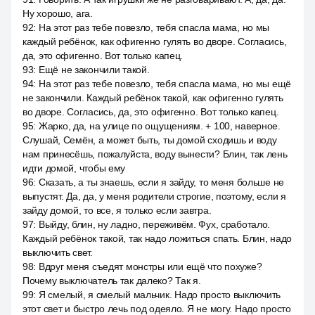
Ну хорошо, ага.
92
:
На этот раз тебе повезло, тебя спасла мама, но мы
каждый ребёнок, как офигенно гулять во дворе. Согласись,
да, это офигенно. Вот только капец.
93
:
Ещё не закончили такой.
94
:
На этот раз тебе повезло, тебя спасла мама, но мы ещё
не закончили. Каждый ребёнок такой, как офигенно гулять
во дворе. Согласись, да, это офигенно. Вот только капец.
95
:
Жарко, да, на улице по ощущениям. + 100, наверное.
Слушай, Семён, а может быть, ты домой сходишь и воду
нам принесёшь, пожалуйста, воду вынести? Блин, так лень
идти домой, чтобы ему
96
:
Сказать, а ты знаешь, если я зайду, то меня больше не
выпустят. Да, да, у меня родители строгие, поэтому, если я
зайду домой, то все, я только если завтра.
97
:
Выйду, блин, ну ладно, переживём. Фух, сработало.
Каждый ребёнок такой, так надо ложиться спать. Блин, надо
выключить свет.
98
:
Вдруг меня съедят монстры или ещё что похуже?
Почему выключатель так далеко? Так я.
99
:
Я смелый, я смелый мальчик. Надо просто выключить
этот свет и быстро лечь под одеяло. Я не могу. Надо просто