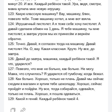
минут 20. И все. Каждый ребёнок такой. Ура, видя, смотри,
мама купила мне новую игрушку.
123
:
Какую классную машинку? Вау, машинку, блин,
повезло тебе. Тоже машинку хотел, а мне вот взяла.
124
:
Игрушечный пистолет. А я тоже себе хочу пистолет. А
давай сделаем обмен на 1 день. Я тебе машинку, ты мне
пистолет, а завтра утром мы их принесём и вернём
обратно.
125
:
Точно. Давай, я согласен тогда на машинку. Давай
пистолет. На. О, вау. Какая классная. Круто. Ну все, до
завтра.
126
:
Давай до завтра, машинка, каждый ребёнок такой. Я
что, ударился?
127
:
Повезло, что мне не больно, как больно. Не могу.
Мама, что случилось? Я ударился об тумбочку, когда бежал.
128
:
Как больно. Хорошо, только не плачь. Давай мы сейчас
сходим в магазин и купим тебе шоколадку. Хорошо, сейчас
пройдёт и пойдём. Ну все, тогда собирайся, одевайся,
только не плачь. Хорошо, я пошла одеваться.
129
:
Какой я гений. Каждый ребёнок такой 4.