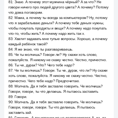
81
:
Знаю. А почему этот мужчина чёрный? А за что? Не
говори ничего про людей другого цвета? А почему? Потому
что дома поговорим.
82
:
Мама, а почему ты всегда за компьютером? Ну, потому
что я зарабатываю деньги? А почему тебе деньги нужны,
чтобы покупать продукты и вещи? А почему надо покупать
что-то, чтобы жить? А почему надо жить так х.
83
:
Хватит задавать мне тупые вопросы. Хорошо, а почему
каждый ребёнок такой?
84
:
Я же знаю, что ты разговариваешь.
85
:
Че ты молчишь? Говори ли? Ну скажи хоть слово,
пожалуйста. Я никому не скажу честно. Честно, причестно.
86
:
Ты че, дурак? Что? Чего тебе надо?
87
:
Че ты молчишь? Говори. Ты че, дурак, что ли? Ну скажи
хоть слово, пожалуйста. Я никому не скажу честно. Честно,
причестно. Чего тебе надо? Предпочитаю.
88
:
Молчать. Да я тебя заставлю говорить. Че молчишь?
Говори, говори, ты что делаешь. Я пытаюсь заставить
89
:
Говори.
90
:
Молчать. Да я тебя заставлю говорить. Че молчишь?
Говори, говори, говори. Ты что делаешь. Я пытаюсь
заставить зай.
91
:
Говорить. А так игрушки же не разговаривают. А, да, да.