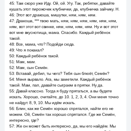
45
:
Там скоро уже Иду. Ой, ой. Угу. Так, ребятки, давайте
кушать этот пирожочек клубнички, да, клубничка зайчику. Н.
46
:
Этот вот дракоша, мишутки, ням, ням, ням.
47
:
Дракоша, *** твою мать, ням, ням, ням, ням, ням, ням,
ням, вот этот вот свинке, ням, ням, ням, ням. Ну и вот этот
вот мне вкуснотища, мама. Спасибо. Каждый ребёнок
такой.
48
:
Все, мама, что? Подойди сюда.
49
:
Что я покакал?
50
:
Каждый ребёнок такой.
51
:
Мам, мам.
52
:
Мам, сын Семён.
53
:
Вставай, дебил, ты чего? Тебя сын блюёт, Семён?
54
:
Меня вырвало. Ага, мы заметили. Каждый ребёнок
такой. Мам, пап, давайте сыграем в прятки. Ну да.
55
:
Давай классно. Тогда я буду прятаться, а вы будете
искать. Хорошо, считайте, до 10. 1, 2, 3, 4. Они меня точно
не найдут. 8, 9, 10. Мы идём искать.
56
:
Блин, как же Семён хорошо спрятался, найти его не
можем. Ой, Семён так хорошо спрятался. Где же Семён,
интересно, где?
57
:
Же он может быть интересно, да, мы его найдём. Мы