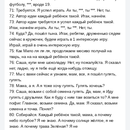
футболу, ***, вроде 19.
71
:
Требуется. Я успел играть. Ах ты, ***, ты ***. Нет, ты.
72
:
Автор идеи каждый ребёнок такой. Итак, начнём.
73
:
Автор идеи требуется я успел каждый ребёнок такой.
Итак, начнём играть. Ах ты, ***, ты ***. Нет, ты.
74
:
Куда? Да, пошёл тына. Итак, ребятки, дружненько сядем
сейчас в кружочек, будем играть в 1 интересную игру.
Играй, играй в очень интересную игру.
75
:
Как Мило ля ля ля, продолжаем месиво получай на
тварь, на на на каждый ребёнок такой.
76
:
Саша, купи мне шоколадку. Нет, ну пожалуйста. Я сказал
нет, ладно, ну я тебе ещё когда-нибудь отомщу.
77
:
Мы с вами сейчас и узнаем, мам, все, я пошёл гулять,
гулять.
78
:
Мама, а я. А я тоже хочу гулять. Гулять хочешь?
79
:
Саша, возьми с собой семена гулять. Да, мам, я Иду
гулять с друзьями. Как я буду с ним там возиться то? А мне
пофиг. Главное, возьми семена. Да, мам. Я сказал, возьми
семена и точка. Понял?
80
:
Собирайся. Каждый ребёнок такой, мама, а почему
небо голубое? Я не знаю. А почему солнце жёлтое, я не
знаю. А почему трава Зелёная? Я не