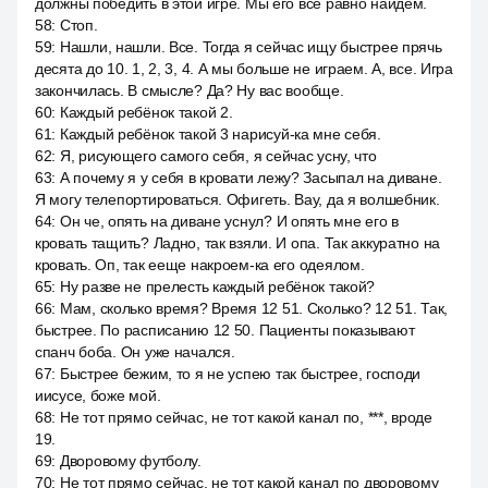
должны победить в этой игре. Мы его все равно найдём.
58
:
Стоп.
59
:
Нашли, нашли. Все. Тогда я сейчас ищу быстрее прячь
десята до 10. 1, 2, 3, 4. А мы больше не играем. А, все. Игра
закончилась. В смысле? Да? Ну вас вообще.
60
:
Каждый ребёнок такой 2.
61
:
Каждый ребёнок такой 3 нарисуй-ка мне себя.
62
:
Я, рисующего самого себя, я сейчас усну, что
63
:
А почему я у себя в кровати лежу? Засыпал на диване.
Я могу телепортироваться. Офигеть. Вау, да я волшебник.
64
:
Он че, опять на диване уснул? И опять мне его в
кровать тащить? Ладно, так взяли. И опа. Так аккуратно на
кровать. Оп, так ееще накроем-ка его одеялом.
65
:
Ну разве не прелесть каждый ребёнок такой?
66
:
Мам, сколько время? Время 12 51. Сколько? 12 51. Так,
быстрее. По расписанию 12 50. Пациенты показывают
спанч боба. Он уже начался.
67
:
Быстрее бежим, то я не успею так быстрее, господи
иисусе, боже мой.
68
:
Не тот прямо сейчас, не тот какой канал по, ***, вроде
19.
69
:
Дворовому футболу.
70
:
Не тот прямо сейчас, не тот какой канал по дворовому