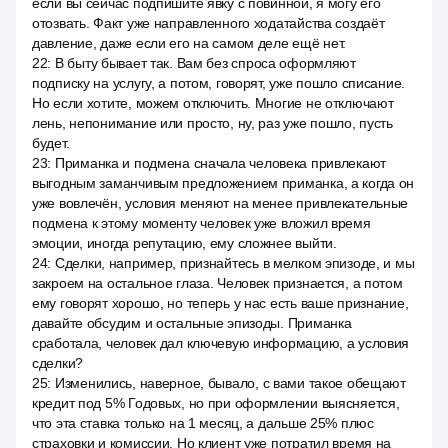
если вы сейчас подпишите явку с повинной, я могу его
отозвать. Факт уже направленного ходатайства создаёт
давление, даже если его на самом деле ещё нет.
22
:
В быту бывает так. Вам без спроса оформляют
подписку на услугу, а потом, говорят, уже пошло списание.
Но если хотите, можем отключить. Многие не отключают
лень, непонимание или просто, ну, раз уже пошло, пусть
будет.
23
:
Приманка и подмена сначала человека привлекают
выгодным заманчивым предложением приманка, а когда он
уже вовлечён, условия меняют на менее привлекательные
подмена к этому моменту человек уже вложил время
эмоции, иногда репутацию, ему сложнее выйти.
24
:
Сделки, например, признайтесь в мелком эпизоде, и мы
закроем на остальное глаза. Человек признается, а потом
ему говорят хорошо, но теперь у нас есть ваше признание,
давайте обсудим и остальные эпизоды. Приманка
сработала, человек дал ключевую информацию, а условия
сделки?
25
:
Изменились, наверное, бывало, с вами такое обещают
кредит под 5% Годовых, но при оформлении выясняется,
что эта ставка только на 1 месяц, а дальше 25% плюс
страховки и комиссии. Но клиент уже потратил время на