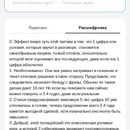
Какая основная идея?
Перескажи видео
Пересказ
Расшифровка
0
:
Эффект якоря суть этой тактики в том, что 1 цифра или
условия, которые звучат в разговоре, становится
своеобразным якорем, точкой отсчёта, относительно
которой мозг оценивает все последующее, даже если эта 1
цифра абсолютно
1
:
Необоснованно. Она все равно застревает в сознании и
тянет итоговое решение в свою сторону. Представьте, что
следователь начинает беседу с фразы. Обычно по таким
делам дают 10 лет. Но если вы поможете нам сейчас
можно говорить о 3 4 годах, даже если реальная
2
:
Статья предусматривает максимум 5 лет, цифра 10 уже
отложилась в голове, теперь предложение всего 3 4 года
кажется выгодной сделкой, хотя изначально оно могло быть
завышено.
3
:
Добрый, злой полицейский это классическая ролевая
игра, в которой 2 собеседника занимают противоположные