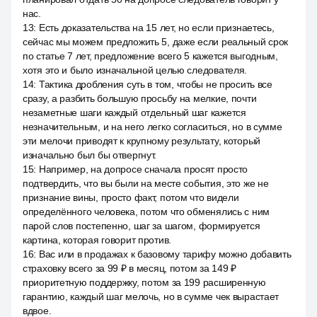
нас.
13
:
Есть доказательства на 15 лет, но если признаетесь,
сейчас мы можем предложить 5, даже если реальный срок
по статье 7 лет, предложение всего 5 кажется выгодным,
хотя это и было изначальной целью следователя.
14
:
Тактика дробления суть в том, чтобы не просить все
сразу, а разбить большую просьбу на мелкие, почти
незаметные шаги каждый отдельный шаг кажется
незначительным, и на него легко согласиться, но в сумме
эти мелочи приводят к крупному результату, который
изначально был бы отвергнут.
15
:
Например, на допросе сначала просят просто
подтвердить, что вы были на месте события, это же не
признание вины, просто факт, потом что видели
определённого человека, потом что обменялись с ним
парой слов постепенно, шаг за шагом, формируется
картина, которая говорит против.
16
:
Вас или в продажах к базовому тарифу можно добавить
страховку всего за 99 ₽ в месяц, потом за 149 ₽
приоритетную поддержку, потом за 199 расширенную
гарантию, каждый шаг мелочь, но в сумме чек вырастает
вдвое.