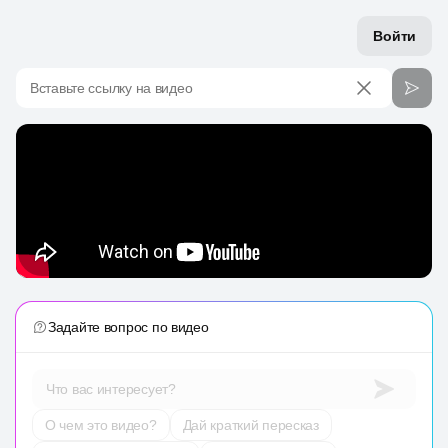
Войти
Вставьте ссылку на видео
Задайте вопрос по видео
Что вас интересует?
О чем это видео?
Дай краткий пересказ