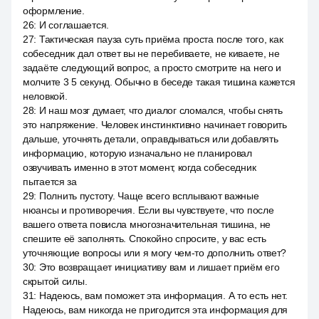
оформление.
26
:
И соглашается.
27
:
Тактическая пауза суть приёма проста после того, как
собеседник дал ответ вы не перебиваете, не киваете, не
задаёте следующий вопрос, а просто смотрите на него и
молчите 3 5 секунд. Обычно в беседе такая тишина кажется
неловкой.
28
:
И наш мозг думает, что диалог сломался, чтобы снять
это напряжение. Человек инстинктивно начинает говорить
дальше, уточнять детали, оправдываться или добавлять
информацию, которую изначально не планировал
озвучивать именно в этот момент, когда собеседник
пытается за
29
:
Полнить пустоту. Чаще всего всплывают важные
нюансы и противоречия. Если вы чувствуете, что после
вашего ответа повисла многозначительная тишина, не
спешите её заполнять. Спокойно спросите, у вас есть
уточняющие вопросы или я могу чем-то дополнить ответ?
30
:
Это возвращает инициативу вам и лишает приём его
скрытой силы.
31
:
Надеюсь, вам поможет эта информация. А то есть нет.
Надеюсь, вам никогда не пригодится эта информация для