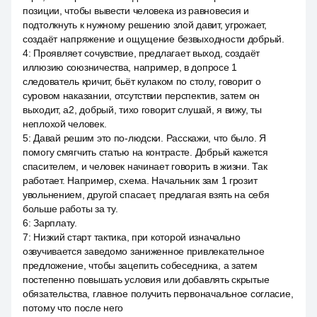
позиции, чтобы вывести человека из равновесия и
подтолкнуть к нужному решению злой давит, угрожает,
создаёт напряжение и ощущение безвыходности добрый.
4
:
Проявляет сочувствие, предлагает выход, создаёт
иллюзию союзничества, например, в допросе 1
следователь кричит, бьёт кулаком по столу, говорит о
суровом наказании, отсутствии перспектив, затем он
выходит, a2, добрый, тихо говорит слушай, я вижу, ты
неплохой человек.
5
:
Давай решим это по-людски. Расскажи, что было. Я
помогу смягчить статью на контрасте. Добрый кажется
спасителем, и человек начинает говорить в жизни. Так
работает. Например, схема. Начальник зам 1 грозит
увольнением, другой спасает, предлагая взять на себя
больше работы за ту.
6
:
Зарплату.
7
:
Низкий старт тактика, при которой изначально
озвучивается заведомо заниженное привлекательное
предложение, чтобы зацепить собеседника, а затем
постепенно повышать условия или добавлять скрытые
обязательства, главное получить первоначальное согласие,
потому что после него