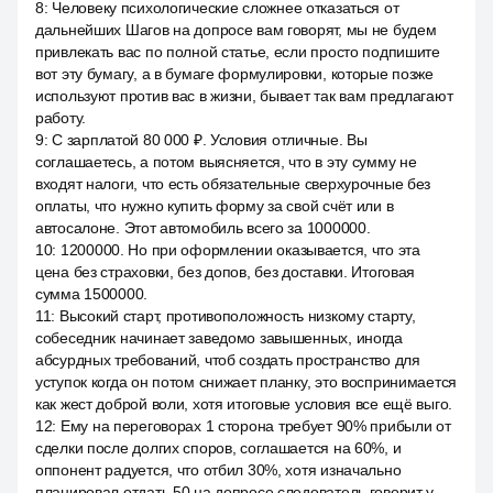
8
:
Человеку психологические сложнее отказаться от
дальнейших Шагов на допросе вам говорят, мы не будем
привлекать вас по полной статье, если просто подпишите
вот эту бумагу, а в бумаге формулировки, которые позже
используют против вас в жизни, бывает так вам предлагают
работу.
9
:
С зарплатой 80 000 ₽. Условия отличные. Вы
соглашаетесь, а потом выясняется, что в эту сумму не
входят налоги, что есть обязательные сверхурочные без
оплаты, что нужно купить форму за свой счёт или в
автосалоне. Этот автомобиль всего за 1000000.
10
:
1200000. Но при оформлении оказывается, что эта
цена без страховки, без допов, без доставки. Итоговая
сумма 1500000.
11
:
Высокий старт, противоположность низкому старту,
собеседник начинает заведомо завышенных, иногда
абсурдных требований, чтоб создать пространство для
уступок когда он потом снижает планку, это воспринимается
как жест доброй воли, хотя итоговые условия все ещё выго.
12
:
Ему на переговорах 1 сторона требует 90% прибыли от
сделки после долгих споров, соглашается на 60%, и
оппонент радуется, что отбил 30%, хотя изначально
планировал отдать 50 на допросе следователь говорит у