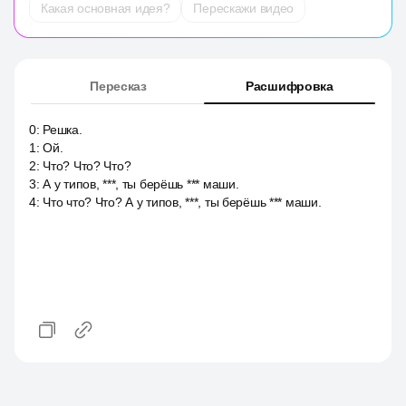
Какая основная идея?
Перескажи видео
Пересказ
Расшифровка
0
:
Решка.
1
:
Ой.
2
:
Что? Что? Что?
3
:
А у типов, ***, ты берёшь *** маши.
4
:
Что что? Что? А у типов, ***, ты берёшь *** маши.