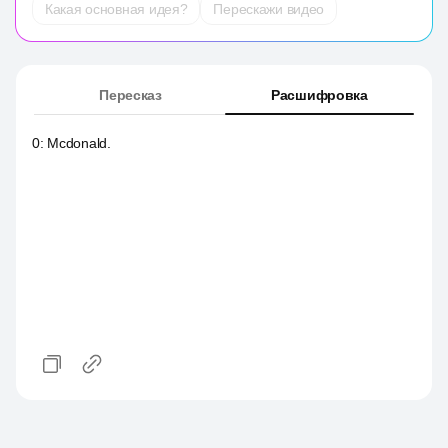
Какая основная идея?
Перескажи видео
Пересказ
Расшифровка
0
:
Mcdonald.