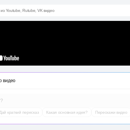
 из Youtube, Rutube, VK видео
о видео
т?
Дай краткий пересказ
Какая основная идея?
Перескажи видео