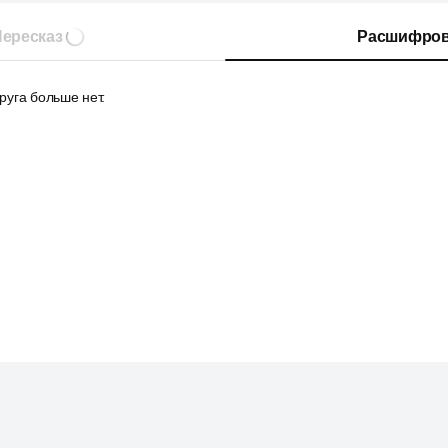
ересказ
Расшифров
друга больше нет.