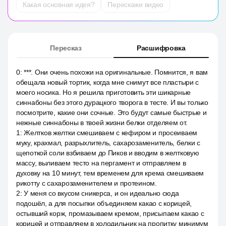
Какая основная идея?
Перескажи видео
Пересказ
Расшифровка
0
:
***. Они очень похожи на оригинальные. Помнится, я вам
обещала новый тортик, когда мне снимут все пластыри с
моего носика. Но я решила приготовить эти шикарные
синнабоны без этого дурацкого творога в тесте. И вы только
посмотрите, какие они сочные. Это будут самые быстрые и
нежные синнабоны в твоей жизни белки отделяем от.
1
:
Желтков желтки смешиваем с кефиром и просеиваем
муку, крахмал, разрыхлитель, сахарозаменитель, белки с
щепоткой соли взбиваем до Пиков и вводим в желтковую
массу, выливаем тесто на пергамент и отправляем в
духовку на 10 минут, тем временем для крема смешиваем
рикотту с сахарозаменителем и протеином.
2
:
У меня со вкусом сникерса, и он идеально сюда
подошёл, а для посыпки объединяем какао с корицей,
остывший корж, промазываем кремом, присыпаем какао с
корицей и отправляем в холодильник на пропитку минимум