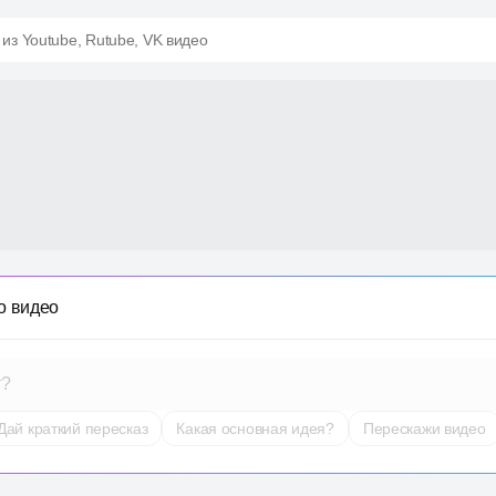
 из Youtube, Rutube, VK видео
о видео
т?
Дай краткий пересказ
Какая основная идея?
Перескажи видео