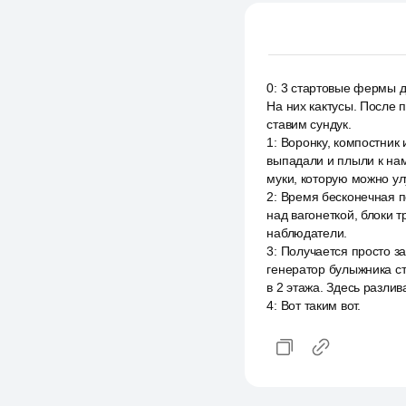
0
:
3 стартовые фермы дл
На них кактусы. После п
ставим сундук.
1
:
Воронку, компостник 
выпадали и плыли к нам
муки, которую можно ул
2
:
Время бесконечная пе
над вагонеткой, блоки 
наблюдатели.
3
:
Получается просто за
генератор булыжника с
в 2 этажа. Здесь разлив
4
:
Вот таким вот.