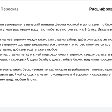
Пересказ
Расшифров
я выживания в minecraft погнали ферма костной муки ставим по блоку
о углам разливаем воду так, чтобы все потоки вели к 1 блоку. Выкапыв
и на неё воронку между кактусами ставим забор, дабы они сразу же по
 в воронку, дальше закрываем все стенками, и готово получается кру
учшить, добавив ещё этаже в любое.
чка, ставим печку и к ней подсоединяем 7 воронок, сверху рельсы и 
травы, на которых Садим бамбук, здесь любые блоки, над ними поршн
мечательная, бесконечная печка, которая вырабатывает топливо про
тавим двойной сундук и к нему присоединяем 4 воронки и окружаем э
аем воду, любые блоки.