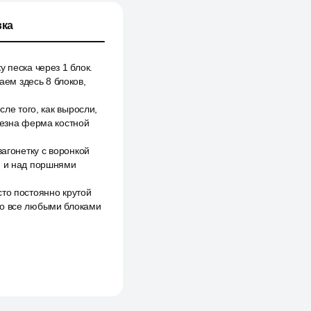
ка
 песка через 1 блок.
аем здесь 8 блоков,
сле того, как выросли,
тезна ферма костной
вагонетку с воронкой
и и над поршнями
сто постоянно крутой
то все любыми блоками