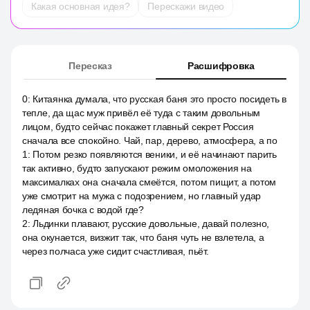
Какая основная идея?
Перескажи видео
Пересказ
Расшифровка
0
:
Китаянка думала, что русская баня это просто посидеть в
тепле, да щас муж привёл её туда с таким довольным
лицом, будто сейчас покажет главный секрет Россия
сначала все спокойно. Чай, пар, дерево, атмосфера, а по
1
:
Потом резко появляются веники, и её начинают парить
так активно, будто запускают режим омоложения на
максималках она сначала смеётся, потом пищит, а потом
уже смотрит на мужа с подозрением, но главный удар
ледяная бочка с водой где?
2
:
Льдинки плавают, русские довольные, давай полезно,
она окунается, визжит так, что баня чуть не взлетела, а
через полчаса уже сидит счастливая, пьёт.