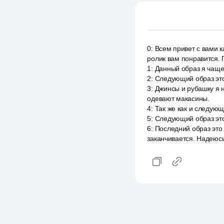
0
:
Всем привет с вами к
ролик вам понравится. 
1
:
Данный образ я чаще 
2
:
Следующий образ это 
3
:
Джинсы и рубашку я но
одевают макасины.
4
:
Так же как и следующ
5
:
Следующий образ это
6
:
Последний образ это 
заканчивается. Надеюсь