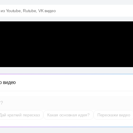
 из Youtube, Rutube, VK видео
о видео
т?
Дай краткий пересказ
Какая основная идея?
Перескажи видео