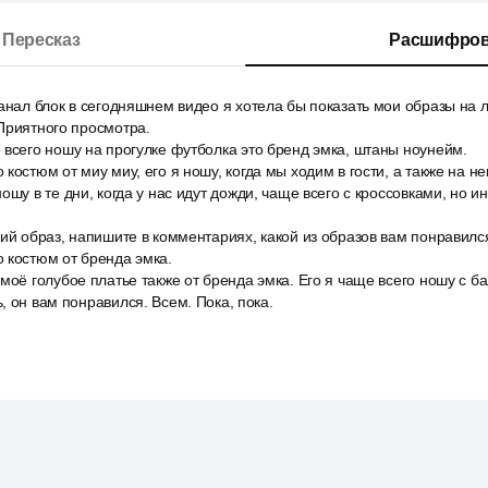
Пересказ
Расшифров
анал блок в сегодняшнем видео я хотела бы показать мои образы на 
Приятного просмотра.
всего ношу на прогулке футболка это бренд эмка, штаны ноунейм.
костюм от миу миу, его я ношу, когда мы ходим в гости, а также на 
шу в те дни, когда у нас идут дожди, чаще всего с кроссовками, но ин
ий образ, напишите в комментариях, какой из образов вам понравилс
 костюм от бренда эмка.
моё голубое платье также от бренда эмка. Его я чаще всего ношу с б
, он вам понравился. Всем. Пока, пока.