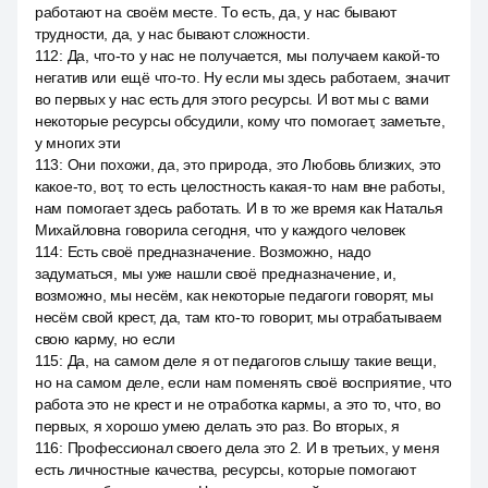
работают на своём месте. То есть, да, у нас бывают
трудности, да, у нас бывают сложности.
112
:
Да, что-то у нас не получается, мы получаем какой-то
негатив или ещё что-то. Ну если мы здесь работаем, значит
во первых у нас есть для этого ресурсы. И вот мы с вами
некоторые ресурсы обсудили, кому что помогает, заметьте,
у многих эти
113
:
Они похожи, да, это природа, это Любовь близких, это
какое-то, вот, то есть целостность какая-то нам вне работы,
нам помогает здесь работать. И в то же время как Наталья
Михайловна говорила сегодня, что у каждого человек
114
:
Есть своё предназначение. Возможно, надо
задуматься, мы уже нашли своё предназначение, и,
возможно, мы несём, как некоторые педагоги говорят, мы
несём свой крест, да, там кто-то говорит, мы отрабатываем
свою карму, но если
115
:
Да, на самом деле я от педагогов слышу такие вещи,
но на самом деле, если нам поменять своё восприятие, что
работа это не крест и не отработка кармы, а это то, что, во
первых, я хорошо умею делать это раз. Во вторых, я
116
:
Профессионал своего дела это 2. И в третьих, у меня
есть личностные качества, ресурсы, которые помогают