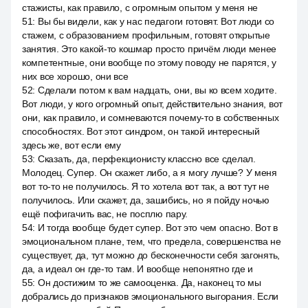
стажисты, как правило, с огромным опытом у меня не
51
:
Вы бы видели, как у нас педагоги готовят. Вот люди со
стажем, с образованием профильным, готовят открытые
занятия. Это какой-то кошмар просто причём люди менее
компетентные, они вообще по этому поводу не парятся, у
них все хорошо, они все
52
:
Сделали потом к вам надцать, они, вы ко всем ходите.
Вот люди, у кого огромный опыт, действительно знания, вот
они, как правило, и сомневаются почему-то в собственных
способностях. Вот этот синдром, он такой интересный
здесь же, вот если ему
53
:
Сказать, да, перфекционисту классно все сделал.
Молодец. Супер. Он скажет либо, а я могу лучше? У меня
вот то-то не получилось. Я то хотела вот так, а вот тут не
получилось. Или скажет, да, зашибись, но я пойду ночью
ещё пофигачить вас, не посплю пару.
54
:
И тогда вообще будет супер. Вот это чем опасно. Вот в
эмоциональном плане, тем, что предела, совершенства не
существует, да, тут можно до бесконечности себя загонять,
да, а идеал он где-то там. И вообще непонятно где и
55
:
Он достижим то же самооценка. Да, наконец то мы
добрались до признаков эмоционального выгорания. Если