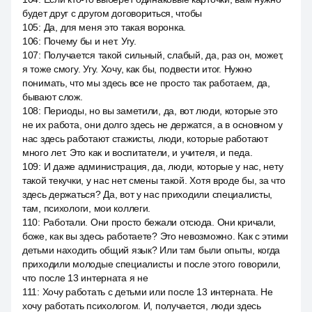
будет друг с другом договориться, чтобы
105
:
Да, для меня это такая воронка.
106
:
Почему бы и нет. Угу.
107
:
Получается такой сильный, слабый, да, раз он, может,
я тоже смогу. Угу. Хочу, как бы, подвести итог. Нужно
понимать, что мы здесь все не просто так работаем, да,
бывают слож.
108
:
Периоды, но вы заметили, да, вот люди, которые это
не их работа, они долго здесь не держатся, а в основном у
нас здесь работают стажисты, люди, которые работают
много лет. Это как и воспитатели, и учителя, и педа.
109
:
И даже администрация, да, люди, которые у нас, нету
такой текучки, у нас нет смены такой. Хотя вроде бы, за что
здесь держаться? Да, вот у нас приходили специалисты,
там, психологи, мои коллеги.
110
:
Работали. Они просто бежали отсюда. Они кричали,
боже, как вы здесь работаете? Это невозможно. Как с этими
детьми находить общий язык? Или там были опыты, когда
приходили молодые специалисты и после этого говорили,
что после 13 интерната я не
111
:
Хочу работать с детьми или после 13 интерната. Не
хочу работать психологом. И, получается, люди здесь