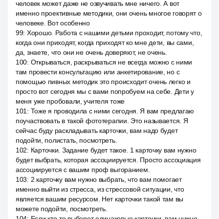
человек может даже не озвучивать мне ничего. А вот
именно проективные методики, они очень многое говорят о
человеке. Вот особенно
99
:
Хорошо. Работа с нашими детьми проходит, потому что,
когда они приходят, когда приходят ко мне дети, вы сами,
да, знаете, что они не очень доверяют, не очень.
100
:
Открываться, раскрываться не всегда можно с ними
там провести консультацию или анкетирование, но с
помощью пивных методик это происходит очень легко и
просто вот сегодня мы с вами попробуем на себе. Дети у
меня уже пробовали, учителя тоже
101
:
Тоже я проводила с ними сегодня. Я вам предлагаю
поучаствовать в такой фототерапии. Это называется. Я
сейчас буду раскладывать карточки, вам надо будет
подойти, полистать, посмотреть.
102
:
Карточки. Задание будет такое. 1 карточку вам нужно
будет выбрать, которая ассоциируется. Просто ассоциация
ассоциируется с вашим проф выгоранием.
103
:
2 карточку вам нужно выбрать, что вам помогает
именно выйти из стресса, из стрессовой ситуации, что
является вашим ресурсом. Нет карточки такой там вы
можете подойти, посмотреть.
104
:
Если кто-то выберет одинаковые карточки, вам нужно