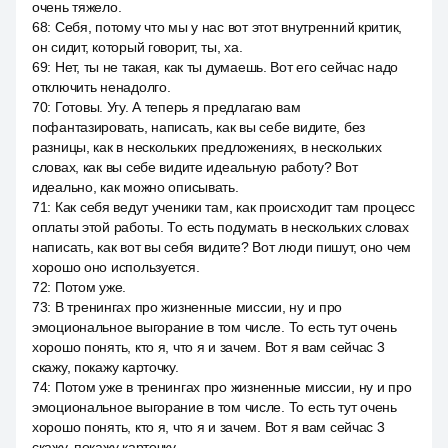
очень тяжело.
68
:
Себя, потому что мы у нас вот этот внутренний критик,
он сидит, который говорит, ты, ха.
69
:
Нет, ты не такая, как ты думаешь. Вот его сейчас надо
отключить ненадолго.
70
:
Готовы. Угу. А теперь я предлагаю вам
пофантазировать, написать, как вы себе видите, без
разницы, как в нескольких предложениях, в нескольких
словах, как вы себе видите идеальную работу? Вот
идеально, как можно описывать.
71
:
Как себя ведут ученики там, как происходит там процесс
оплаты этой работы. То есть подумать в нескольких словах
написать, как вот вы себя видите? Вот люди пишут, оно чем
хорошо оно используется.
72
:
Потом уже.
73
:
В тренингах про жизненные миссии, ну и про
эмоциональное выгорание в том числе. То есть тут очень
хорошо понять, кто я, что я и зачем. Вот я вам сейчас 3
скажу, покажу карточку.
74
:
Потом уже в тренингах про жизненные миссии, ну и про
эмоциональное выгорание в том числе. То есть тут очень
хорошо понять, кто я, что я и зачем. Вот я вам сейчас 3
скажу, покажу карточку.