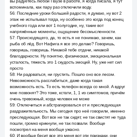
вы радуетесь любой Паузе в работе, я когда писала, я тут
вспоминала, как пару раз отключили воду.
56
:
Последние уроки большей радости, я думаю, ну вот 2
этаж не испытывал тогда, ну особенно это когда под конец
учебного года или вот 1 полугодие, ну, такие вот
напряжённые моменты, ощущение бессмысленности.
57
:
Происходящего, да, то есть я не понимаю, зачем, как
рыба об лёд. Вот Нафига я все это делаю? Говоришь,
говоришь, говоришь. Никакой тебе отдачи, никакой
благодарности. Ну понятно, физическая, эмоциональная
усталость, тяжесть это 1 скудость эмоций. Ну, уже нет сил
просто
58
:
Ни радоваться, ни грустить. Пошло оно все лесом.
Невозможность расслабиться, даже когда такая
возможность есть. То есть телефон всегда со мной. А вдруг
мне позвонят? Это тоже, кстати, 1, 1 из симптомов, причём
очень тревожный, когда человек не може
59
:
Отключиться и абстрагироваться от и преследующая
раздражительность. Мы сегодня про неё говорили, именно
преследующая. Вот все не так сидят, не так свистят не туда
пошли, громко крикнули, не так позвали. Вообще
посмотрел на меня вообще ужасно.
60
:
И вообще бесит все это меня вот эти признаки, они