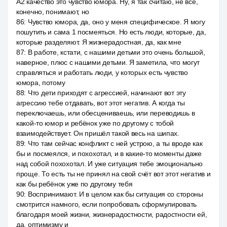
A2 качество это чувство юмора. Ну, я так считаю, не все,
конечно, понимают, но
86
:
Чувство юмора, да, оно у меня специфическое. Я могу
пошутить и сама 1 посмеяться. Но есть люди, которые, да,
которые разделяют. Я жизнерадостная, да, как мне
87
:
В работе, кстати, с нашими детьми это очень большой,
наверное, плюс с нашими детьми. Я заметила, что могут
справляться и работать люди, у которых есть чувство
юмора, потому
88
:
Что дети приходят с агрессией, начинают вот эту
агрессию тебе отдавать, вот этот негатив. А когда ты
переключаешь, или обесцениваешь, или переводишь в
какой-то юмор и ребёнок уже по другому с тобой
взаимодействует. Он пришёл такой весь на шипах.
89
:
Что там сейчас конфликт с ней устрою, а ты вроде как
бы и посмеялся, и похохотал, и в какие-то моменты даже
над собой похохотал. И уже ситуация тебе эмоционально
проще. То есть ты не принял на свой счёт вот этот негатив и
как бы ребёнок уже по другому тебя
90
:
Воспринимают. И в целом как бы ситуация со стороны
смотрится намного, если попробовать сформулировать
благодаря моей жизни, жизнерадостности, радостности ей,
да, оптимизму и