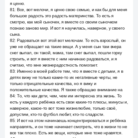
я ценю.
81
:
Все, вот мелочи, я ценю свою семью, и как бы для меня
большое радость это радость материнства. То есть я
смотрю, как мой сыночек, я вместе со своим сыночком
познаю заново мир. И вот я научилась, наверное, у своего
сына.
82
:
Радоваться вот этой вот мелочам. То есть взрослый, он
уже не обращает на такие вещи. А у меня сын там вчера
снег выпал, он такой, мама, там снег выпал, пошли горку
строить, и вот я вместе с ним начинаю радоваться, и я
считаю, что мне жизнерадостность помогает.
83
:
Именно в моей работе тем, что я вместе с детьми, я в
детях вижу не только какие-то их негативные черты, не
только отрицательные качества, но я вижу и
положительные качества. Я также обращаю внимание на
84
:
То, что как дети, чем, чем им интересна эта жизнь. То
есть у каждого ребёнка есть свои какие-то плюсы, минусы и,
наверное, какое-то вот тоже жизнелюбие, только своё,
допустим, кто-то футбол любит, кто-то сладости.
85
:
И вот на этом начинаешь концентрироваться и ребёнка
направлять, и он тоже начинает смотреть, что в жизни то не
все так плохо. Есть же вещи, которые мне тоже нравятся.