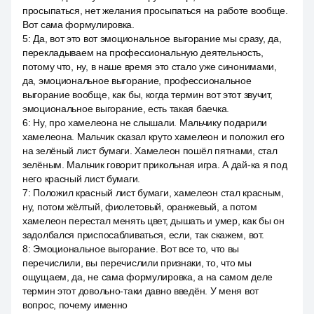
просыпаться, нет желания просыпаться на работе вообще.
Вот сама формулировка.
5
:
Да, вот это вот эмоциональное выгорание мы сразу, да,
перекладываем на профессиональную деятельность,
потому что, ну, в наше время это стало уже синонимами,
да, эмоциональное выгорание, профессиональное
выгорание вообще, как бы, когда термин вот этот звучит,
эмоциональное выгорание, есть такая баечка.
6
:
Ну, про хамелеона не слышали. Мальчику подарили
хамелеона. Мальчик сказал круто хамелеон и положил его
на зелёный лист бумаги. Хамелеон пошёл пятнами, стал
зелёным. Мальчик говорит прикольная игра. А дай-ка я под
него красный лист бумаги.
7
:
Положил красный лист бумаги, хамелеон стал красным,
ну, потом жёлтый, фиолетовый, оранжевый, а потом
хамелеон перестал менять цвет, дышать и умер, как бы он
задолбался приспосабливаться, если, так скажем, вот.
8
:
Эмоциональное выгорание. Вот все то, что вы
перечислили, вы перечислили признаки, то, что мы
ощущаем, да, не сама формулировка, а на самом деле
термин этот довольно-таки давно введён. У меня вот
вопрос, почему именно