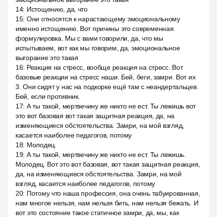
14
:
Истощению, да, что
15
:
Они относятся к нарастающему эмоциональному
именно истощению. Вот причины это современная
формулировка. Мы с вами говорили, да, что мы
испытываем, вот как мы говорим, да, эмоциональное
выгорание это такая
16
:
Реакция на стресс, вообще реакция на стресс. Вот
базовые реакции на стресс наши. Бей, беги, замри. Вот их
3. Они сидят у нас на подкорке ещё там с неандертальцев.
Бей, если противник.
17
:
А ты такой, мертвечину же никто не ест. Ты лежишь вот
это вот базовая вот такая защитная реакция, да, на
изменяющиеся обстоятельства. Замри, на мой взгляд,
касается наиболее педагогов, потому
18
:
Молодец.
19
:
А ты такой, мертвечину же никто не ест. Ты лежишь.
Молодец. Вот это вот базовая, вот такая защитная реакция,
да, на изменяющиеся обстоятельства. Замри, на мой
взгляд, касается наиболее педагогов, потому
20
:
Потому что наша профессия, она очень табуированная,
нам многое нельзя, нам нельзя бить, нам нельзя бежать. И
вот это состояние такое статичное замри, да, мы, как