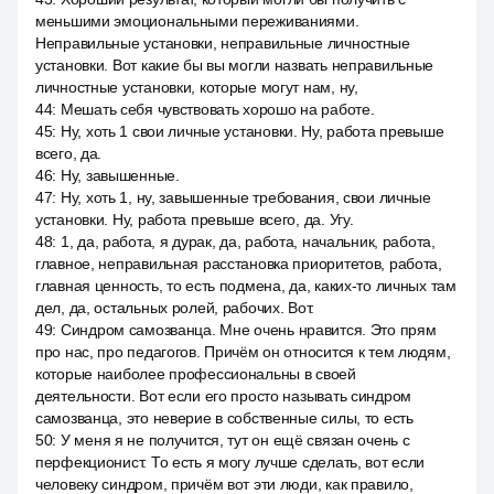
меньшими эмоциональными переживаниями.
Неправильные установки, неправильные личностные
установки. Вот какие бы вы могли назвать неправильные
личностные установки, которые могут нам, ну,
44
:
Мешать себя чувствовать хорошо на работе.
45
:
Ну, хоть 1 свои личные установки. Ну, работа превыше
всего, да.
46
:
Ну, завышенные.
47
:
Ну, хоть 1, ну, завышенные требования, свои личные
установки. Ну, работа превыше всего, да. Угу.
48
:
1, да, работа, я дурак, да, работа, начальник, работа,
главное, неправильная расстановка приоритетов, работа,
главная ценность, то есть подмена, да, каких-то личных там
дел, да, остальных ролей, рабочих. Вот.
49
:
Синдром самозванца. Мне очень нравится. Это прям
про нас, про педагогов. Причём он относится к тем людям,
которые наиболее профессиональны в своей
деятельности. Вот если его просто называть синдром
самозванца, это неверие в собственные силы, то есть
50
:
У меня я не получится, тут он ещё связан очень с
перфекционист. То есть я могу лучше сделать, вот если
человеку синдром, причём вот эти люди, как правило,