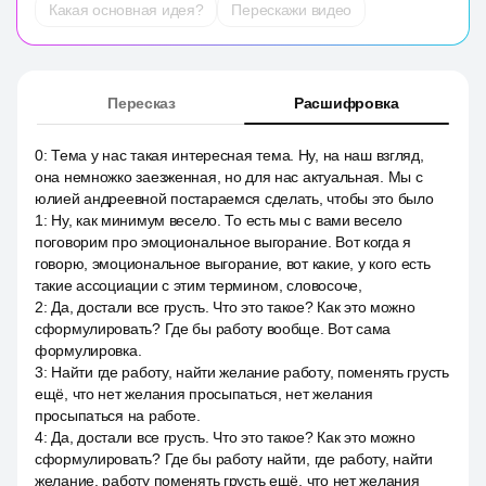
Какая основная идея?
Перескажи видео
Пересказ
Расшифровка
0
:
Тема у нас такая интересная тема. Ну, на наш взгляд,
она немножко заезженная, но для нас актуальная. Мы с
юлией андреевной постараемся сделать, чтобы это было
1
:
Ну, как минимум весело. То есть мы с вами весело
поговорим про эмоциональное выгорание. Вот когда я
говорю, эмоциональное выгорание, вот какие, у кого есть
такие ассоциации с этим термином, словосоче,
2
:
Да, достали все грусть. Что это такое? Как это можно
сформулировать? Где бы работу вообще. Вот сама
формулировка.
3
:
Найти где работу, найти желание работу, поменять грусть
ещё, что нет желания просыпаться, нет желания
просыпаться на работе.
4
:
Да, достали все грусть. Что это такое? Как это можно
сформулировать? Где бы работу найти, где работу, найти
желание, работу поменять грусть ещё, что нет желания