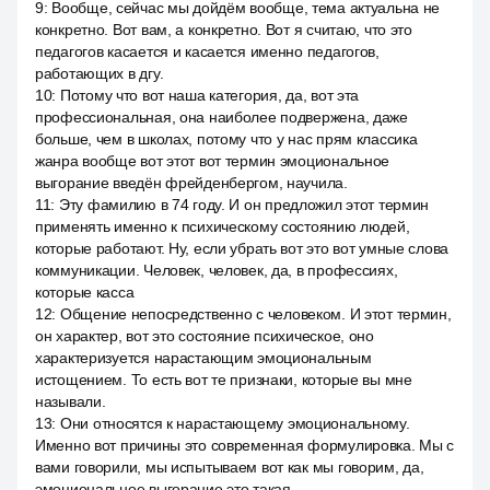
9
:
Вообще, сейчас мы дойдём вообще, тема актуальна не
конкретно. Вот вам, а конкретно. Вот я считаю, что это
педагогов касается и касается именно педагогов,
работающих в дгу.
10
:
Потому что вот наша категория, да, вот эта
профессиональная, она наиболее подвержена, даже
больше, чем в школах, потому что у нас прям классика
жанра вообще вот этот вот термин эмоциональное
выгорание введён фрейденбергом, научила.
11
:
Эту фамилию в 74 году. И он предложил этот термин
применять именно к психическому состоянию людей,
которые работают. Ну, если убрать вот это вот умные слова
коммуникации. Человек, человек, да, в профессиях,
которые касса
12
:
Общение непосредственно с человеком. И этот термин,
он характер, вот это состояние психическое, оно
характеризуется нарастающим эмоциональным
истощением. То есть вот те признаки, которые вы мне
называли.
13
:
Они относятся к нарастающему эмоциональному.
Именно вот причины это современная формулировка. Мы с
вами говорили, мы испытываем вот как мы говорим, да,
эмоциональное выгорание это такая