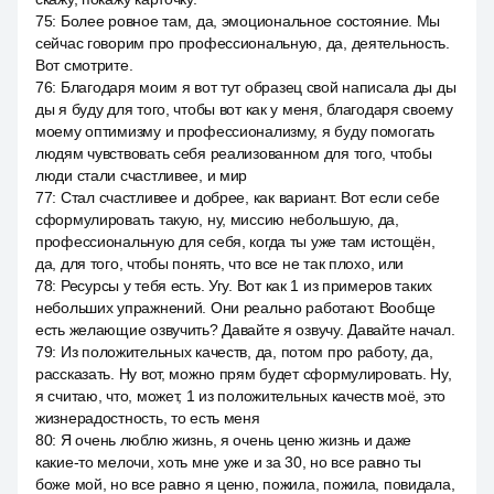
75
:
Более ровное там, да, эмоциональное состояние. Мы
сейчас говорим про профессиональную, да, деятельность.
Вот смотрите.
76
:
Благодаря моим я вот тут образец свой написала ды ды
ды я буду для того, чтобы вот как у меня, благодаря своему
моему оптимизму и профессионализму, я буду помогать
людям чувствовать себя реализованном для того, чтобы
люди стали счастливее, и мир
77
:
Стал счастливее и добрее, как вариант. Вот если себе
сформулировать такую, ну, миссию небольшую, да,
профессиональную для себя, когда ты уже там истощён,
да, для того, чтобы понять, что все не так плохо, или
78
:
Ресурсы у тебя есть. Угу. Вот как 1 из примеров таких
небольших упражнений. Они реально работают. Вообще
есть желающие озвучить? Давайте я озвучу. Давайте начал.
79
:
Из положительных качеств, да, потом про работу, да,
рассказать. Ну вот, можно прям будет сформулировать. Ну,
я считаю, что, может, 1 из положительных качеств моё, это
жизнерадостность, то есть меня
80
:
Я очень люблю жизнь, я очень ценю жизнь и даже
какие-то мелочи, хоть мне уже и за 30, но все равно ты
боже мой, но все равно я ценю, пожила, пожила, повидала,