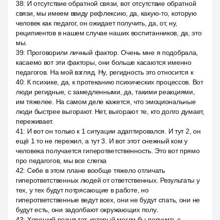
38
:
И отсутствие обратной связи, вот отсутствие обратной
связи, мы имеем ввиду рефлексию, да, какую-то, которую
человек как педагог, он ожидает получить, да, от, ну,
реципиентов в нашем случае наших воспитанников, да, это
мы.
39
:
Проговорили личный фактор. Очень мне я подобрала,
касаемо вот эти факторы, они больше касаются именно
педагогов. На мой взгляд. Ну, регидность это относится к
40
:
К психике, да, к протеканию психических процессов. Вот
люди регидные, с замедленными, да, такими реакциями,
им тяжелее. На самом деле кажется, что эмоциональные
люди быстрее выгорают. Нет, выгорают те, кто долго думает,
переживает.
41
:
И вот он только к 1 ситуации адаптировался. И тут 2, он
ещё 1 то не пережил, а тут 3. И вот этот снежный ком у
человека получается гиперответственность. Это вот прямо
про педагогов, мы все слегка
42
:
Себе в этом плане вообще тяжело отличать
гиперответственных людей от ответственных. Результаты у
тех, у тех будут потрясающие в работе, но
гиперответственные ведут всех, они не будут спать, они не
будут есть, они задолбают окружающих полу.
43
:
Хороший результат, который могли бы получить с