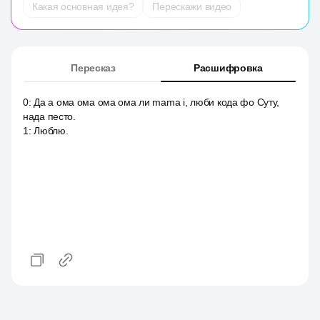
Какая основная идея?
Перескажи видео
Пересказ
Расшифровка
0
:
Да а ома ома ома ома ли mama i, люби кода фо Суту,
нада песто.
1
:
Люблю.