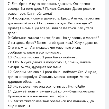
7
:
Есть брюс. А ну-ка перестань дразнить. Оо, привет,
соседи. Вы тоже здесь? Привет, Сильвия. Да вот решили
развеяться. Как у тебя дела?
8
:
И носороги, и слоны даже есть. Брюс. А ну-ка, перестань
дразнить бабуина. Оо, привет, соседи. Вы тоже здесь?
Привет, Сильвия. Да вот решили развеяться. Как у тебя
дела?
9
:
Обезьяна, чичичи привет, брюс. Что делаешь, о мелкий?
И ты здесь, брюс? Зачем ты её дразнишь? Хочу и дразню.
Она ж глупая. А я слышал, что животные очень
сообразительные и все понимают.
10
:
Спорим, что она с 1 раза банан поймает.
11
:
Ого. А ну-ка дай-ка я попробую. О, слышь, макака,
смотри. Ах так, дурацкая обезьяна.
12
:
Спорим, что она с 1 раза банан поймает. Ого. А ну-ка,
дай-ка я попробую. О слышь, макака, смотри. Ах так,
дурацкая обезьяна я.
13
:
Же говорил, что она все понимает. Ну, пойдём.
14
:
Да ну её, пошли, лучше ещё кого-нибудь посмотрим.
Притворяться показывают эти. Тьфу о.
15
:
Как же тяжело все-таки обезьяной все пальцами, да
ещё и бананы.