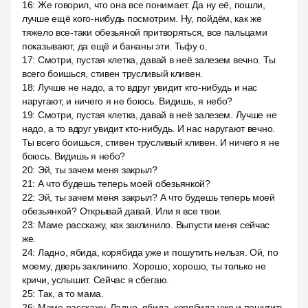
16
:
Же говорил, что она все понимает. Да ну её, пошли,
лучше ещё кого-нибудь посмотрим. Ну, пойдём, как же
тяжело все-таки обезьяной притворяться, все пальцами
показывают, да ещё и бананы эти. Тьфу о.
17
:
Смотри, пустая клетка, давай в неё залезем вечно. Ты
всего боишься, стивен трусливый кливен.
18
:
Лучше не надо, а то вдруг увидит кто-нибудь и нас
наругают, и ничего я не боюсь. Видишь, я небо?
19
:
Смотри, пустая клетка, давай в неё залезем. Лучше не
надо, а то вдруг увидит кто-нибудь. И нас наругают вечно.
Ты всего боишься, стивен трусливый кливен. И ничего я не
боюсь. Видишь я небо?
20
:
Эй, ты зачем меня закрыл?
21
:
А что будешь теперь моей обезьянкой?
22
:
Эй, ты зачем меня закрыл? А что будешь теперь моей
обезьянкой? Открывай давай. Или я все твои.
23
:
Маме расскажу, как заклинило. Выпусти меня сейчас
же.
24
:
Ладно, ябида, корябида уже и пошутить нельзя. Ой, по
моему, дверь заклинило. Хорошо, хорошо, ты только не
кричи, услышит. Сейчас я сбегаю.
25
:
Так, а то мама.
26
:
Маме расскажу. Ладно, ябида, корябида уже и пошутить