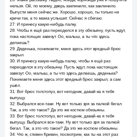
нельзя. Ой, по моему, дверь заклинило, как заклинило.
Выпусти меня сейчас же. Хорошо, хорошо, ты только не
кричи так, а то мама услышит. Сейчас я сбегаю.
27
:
И принесу какую-нибудь палку.
28
:
Чтобы я ещё раз переоделся в эту обезьяну, пусть ждут,
пока настоящих завезут. Оо, малыш, а ты что здесь
делаешь?
29
:
Дяденька, понимаете, меня здесь этот вредный брюс
закрыл.
30
:
И принесу какую-нибудь палку, чтобы я ещё раз
переоделся в эту обезьяну. Пусть ждут, пока настоящих
завезут. Оо, малыш, а ты что здесь делаешь, дяденька?
Понимаете меня здесь этот вредный брюс закрыл, а сам
ушёл.
31
:
Вот брюс толстопуз, вот негодник, давай-ка я тебя
выпущу.
32
:
Выбрался все-таки. Ну вот только зря за палкой бегал.
Так, а это что такое? Да это же костюм обезьяны.
33
:
Вот брюс толстопуз, вот негодник, давай-ка я тебя
выпущу. Выбрался все-таки. Ну вот только зря за палкой
бегал. Так, а это что такое? Да это же костюм обезьяны.
34
:
Что ж, стивен Кривин, посмотрим, как ты на этот раз